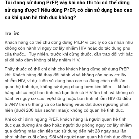
Tôi đang sử dụng PrEP, vậy khi nào thì tôi có thể dừng
sử dụng được? Nếu dùng PrEP, có cần sử dụng bao cao
su khi quan hệ tình dục không?
Trả lời:
Khách hàng có thể chủ động dừng PrEP vì các lý do cá nhân như
không còn hành vi nguy cơ lây nhiễm HIV hoặc do tác dụng phụ
của thuốc... Tuy nhiên, trước khi dừng thuốc, cần trao đổi với bác
sĩ để bảo đảm không bị lây nhiễm HIV.
Thầy thuốc có thể chỉ định cho khách hàng dừng sử dụng PrEP
khi: Khách hàng đã thay đổi hành vi và không còn nguy cơ lây
nhiễm HIV, ví dụ: luôn sử dụng bao cao su đúng cách mỗi lần
quan hệ tình dục; không sử dụng chung bơm kim tiêm…; khách
hàng chỉ có một bạn tình mà bạn tình có HIV âm tính và không có
hành vi nguy cơ cao; vợ/chồng hoặc bạn tình nhiễm HIV đã điều
trị ARV trên 6 tháng và có tải lượng virus đạt dưới ngưỡng phát
hiện (dưới 200 bản sao/ml máu); không có quan hệ tình dục.
Khi có chỉ định ngừng PrEP, khách hàng là người quan hệ tình
dục qua đường âm đạo hoặc người dự phòng nguy cơ lây nhiễm
qua đường máu cần tiếp tục sử dụng đến hết 28 ngày sau lần
phơi nhiễm cuối cùng. Đối với người nam quan hệ tình dục đồng