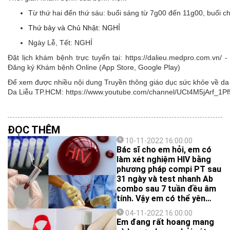
Từ thứ hai đến thứ sáu:
buổi sáng từ 7g00 đến 11g00, buổi c
Thứ bảy và Chủ Nhật: NGHỈ
Ngày Lễ, Tết:
NGHỈ
Đặt lịch khám bệnh trực tuyến tại: https://dalieu.medpro.com.vn
Đăng ký Khám bệnh Online (App Store, Google Play)
Để xem được nhiều nội dung Truyền thông giáo dục sức khỏe về da l
Da Liễu TP.HCM: https://www.youtube.com/channel/UCt4M5jArf
ĐỌC THÊM
10-11-2022 16:00:00
Bác sĩ cho em hỏi, em có
làm xét nghiệm HIV bằng
phương pháp compi PT sau
31 ngày và test nhanh Ab
combo sau 7 tuần đều âm
tính. Vậy em có thể yên
tâm được chưa bác sĩ?
04-11-2022 16:00:00
Em đang rất hoang mang