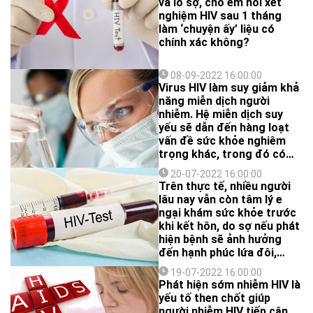
và lo sợ, cho em hỏi xét
nghiệm HIV sau 1 tháng
làm ‘chuyện ấy’ liệu có
chính xác không?
08-09-2022 16:00:00
Virus HIV làm suy giảm khả
năng miễn dịch người
nhiễm. Hệ miễn dịch suy
yếu sẽ dẫn đến hàng loạt
vấn đề sức khỏe nghiêm
trọng khác, trong đó có
đẩy nhanh quá trình lão
20-07-2022 16:00:00
hóa tế bào.
Trên thực tế, nhiều người
lâu nay vẫn còn tâm lý e
ngại khám sức khỏe trước
khi kết hôn, do sợ nếu phát
hiện bệnh sẽ ảnh hưởng
đến hạnh phúc lứa đôi,
thậm chí có người còn cho
19-07-2022 16:00:00
là chỉ nghi ngờ nhau mới
Phát hiện sớm nhiễm HIV là
phải khám. Tuy nhiên, theo
yếu tố then chốt giúp
thời gian, những tâm lý lạc
người nhiễm HIV tiếp cận