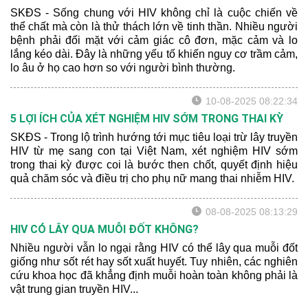
SKĐS - Sống chung với HIV không chỉ là cuộc chiến về
thể chất mà còn là thử thách lớn về tinh thần. Nhiều người
bệnh phải đối mặt với cảm giác cô đơn, mặc cảm và lo
lắng kéo dài. Đây là những yếu tố khiến nguy cơ trầm cảm,
lo âu ở họ cao hơn so với người bình thường.
10-08-2025 08:22:34
5 LỢI ÍCH CỦA XÉT NGHIỆM HIV SỚM TRONG THAI KỲ
SKĐS - Trong lộ trình hướng tới mục tiêu loại trừ lây truyền
HIV từ mẹ sang con tại Việt Nam, xét nghiệm HIV sớm
trong thai kỳ được coi là bước then chốt, quyết định hiệu
quả chăm sóc và điều trị cho phụ nữ mang thai nhiễm HIV.
08-08-2025 08:13:29
HIV CÓ LÂY QUA MUỖI ĐỐT KHÔNG?
Nhiều người vẫn lo ngại rằng HIV có thể lây qua muỗi đốt
giống như sốt rét hay sốt xuất huyết. Tuy nhiên, các nghiên
cứu khoa học đã khẳng định muỗi hoàn toàn không phải là
vật trung gian truyền HIV...