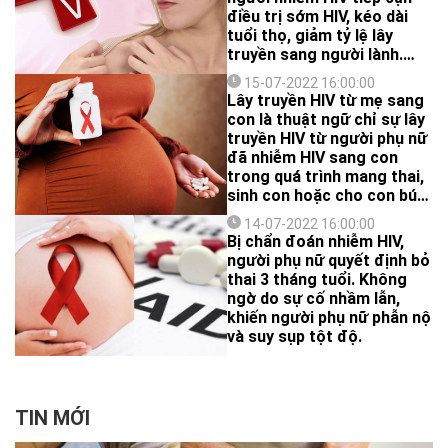
hậu này đã dần được loại
điều trị sớm HIV, kéo dài
bỏ. Theo các bác sĩ chuyên
tuổi thọ, giảm tỷ lệ lây
khoa, khám sức khỏe trước
truyền sang người lành.
khi kết hôn giúp phòng
Tuy nhiên, triệu chứng
ngừa, phát hiện và điều trị
15-07-2022 16:00:00
nhiễm HIV thường bị nhầm
Lây truyền HIV từ mẹ sang
sớm nhiều căn bệnh nguy
lẫn với nhiều bệnh lý khác,
con là thuật ngữ chỉ sự lây
hiểm, bảo đảm hạnh phúc
thậm chí một số trường
truyền HIV từ người phụ nữ
gia đình.
hợp không có biểu hiện lâm
đã nhiễm HIV sang con
sàng. Ở nữ giới, một số
trong quá trình mang thai,
triệu chứng chỉ xuất hiện
sinh con hoặc cho con bú
và cảnh báo bệnh đang
qua đường sữa mẹ, còn
diễn biến nặng.
14-07-2022 16:00:00
được gọi là lây truyền HIV
Bị chẩn đoán nhiễm HIV,
chu sinh.
người phụ nữ quyết định bỏ
thai 3 tháng tuổi. Không
ngờ do sự cố nhầm lẫn,
khiến người phụ nữ phẫn nộ
và suy sụp tột độ.
TIN MỚI