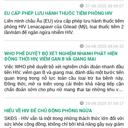
07-08-2025 08:09:07
EU CẤP PHÉP LƯU HÀNH THUỐC TIÊM PHÒNG HIV
Liên minh châu Âu (EU) vừa cấp phép lưu hành thuốc tiêm
phòng HIV Lenacapavir của Gilead (Mỹ), loại thuốc tiêm 2
lần/năm để ngăn ngừa nhiễm HIV.
04-08-2025 08:04:33
WHO PHÊ DUYỆT BỘ XÉT NGHIỆM NHANH PHÁT HIỆN
ĐỒNG THỜI HIV, VIÊM GAN B VÀ GIANG MAI
Việc WHO phê duyệt bộ xét nghiệm chẩn đoán nhanh đầu
tiên HIV, viêm gan B và giang mai, đánh dấu một bước tiến
quan trọng trong nỗ lực toàn cầu loại trừ ba bệnh này.
Đồng thời, mở ra triển vọng cải thiện khả năng tiếp cận
chẩn đoán sớm cho phụ nữ mang thai tại những khu vực
có nguồn lực y tế hạn chế.
29-09-2025 07:59:17
HIỂU VỀ HIV ĐỂ CHỦ ĐỘNG PHÒNG NGỪA
SKĐS - HIV vẫn là một trong những thách thức lớn đối với
sức khỏe cộng đồng, không chỉ bởi khả năng gây suy giảm