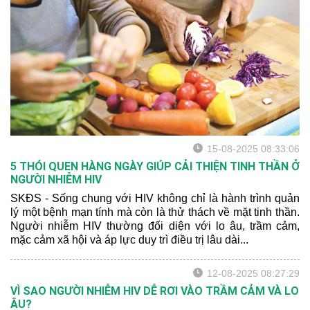
15-08-2025 08:33:06
5 THÓI QUEN HÀNG NGÀY GIÚP CẢI THIỆN TINH THẦN Ở
NGƯỜI NHIỄM HIV
SKĐS - Sống chung với HIV không chỉ là hành trình quản
lý một bệnh mạn tính mà còn là thử thách về mặt tinh thần.
Người nhiễm HIV thường đối diện với lo âu, trầm cảm,
mặc cảm xã hội và áp lực duy trì điều trị lâu dài...
12-08-2025 08:27:29
VÌ SAO NGƯỜI NHIỄM HIV DỄ RƠI VÀO TRẦM CẢM VÀ LO
ÂU?