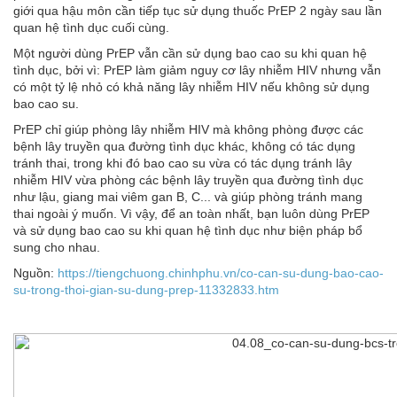
giới qua hậu môn cần tiếp tục sử dụng thuốc PrEP 2 ngày sau lần
quan hệ tình dục cuối cùng.
Một người dùng PrEP vẫn cần sử dụng bao cao su khi quan hệ
tình dục, bởi vì: PrEP làm giảm nguy cơ lây nhiễm HIV nhưng vẫn
có một tỷ lệ nhỏ có khả năng lây nhiễm HIV nếu không sử dụng
bao cao su.
PrEP chỉ giúp phòng lây nhiễm HIV mà không phòng được các
bệnh lây truyền qua đường tình dục khác, không có tác dụng
tránh thai, trong khi đó bao cao su vừa có tác dụng tránh lây
nhiễm HIV vừa phòng các bệnh lây truyền qua đường tình dục
như lậu, giang mai viêm gan B, C... và giúp phòng tránh mang
thai ngoài ý muốn. Vì vậy, để an toàn nhất, bạn luôn dùng PrEP
và sử dụng bao cao su khi quan hệ tình dục như biện pháp bổ
sung cho nhau.
Nguồn:
https://tiengchuong.chinhphu.vn/co-can-su-dung-bao-cao-
su-trong-thoi-gian-su-dung-prep-11332833.htm