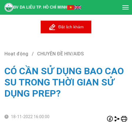
BV DA LIỄU TP. HỒ CHÍ MINH
Tog
nav
Đặt lịch khám
Hoạt động / CHUYÊN ĐỀ HIV/AIDS
CÓ CẦN SỬ DỤNG BAO CAO
SU TRONG THỜI GIAN SỬ
DỤNG PREP?
18-11-2022 16:00:00