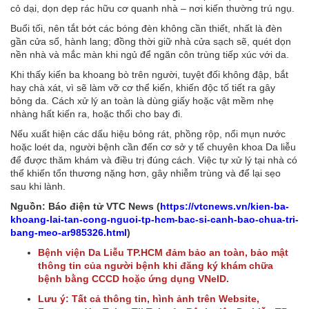
cỏ dại, dọn dẹp rác hữu cơ quanh nhà – nơi kiến thường trú ngụ.
Buổi tối, nên tắt bớt các bóng đèn không cần thiết, nhất là đèn
gần cửa sổ, hành lang; đồng thời giữ nhà cửa sạch sẽ, quét dọn
nền nhà và mắc màn khi ngủ để ngăn côn trùng tiếp xúc với da.
Khi thấy kiến ba khoang bò trên người, tuyệt đối không đập, bắt
hay chà xát, vì sẽ làm vỡ cơ thể kiến, khiến độc tố tiết ra gây
bỏng da. Cách xử lý an toàn là dùng giấy hoặc vật mềm nhẹ
nhàng hất kiến ra, hoặc thổi cho bay đi.
Nếu xuất hiện các dấu hiệu bỏng rát, phồng rộp, nổi mụn nước
hoặc loét da, người bệnh cần đến cơ sở y tế chuyên khoa Da liễu
để được thăm khám và điều trị đúng cách. Việc tự xử lý tại nhà có
thể khiến tổn thương nặng hơn, gây nhiễm trùng và để lại sẹo
sau khi lành.
Nguồn: Báo điện tử VTC News (
https://vtcnews.vn/kien-ba-
khoang-lai-tan-cong-nguoi-tp-hcm-bac-si-canh-bao-chua-tri-
bang-meo-ar985326.html
)
Bệnh viện Da Liễu TP.HCM đảm bảo an toàn, bảo mật
thông tin của người bệnh khi đăng ký khám chữa
bệnh bằng CCCD hoặc ứng dụng VNeID.
Lưu ý: Tất cả thông tin, hình ảnh trên Website,