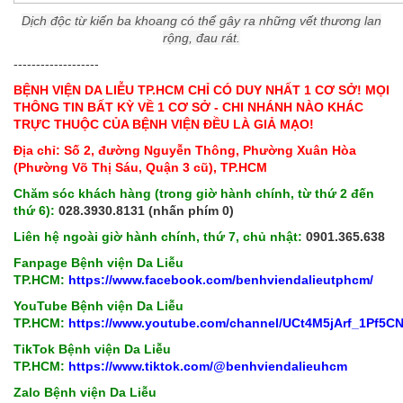
Dịch độc từ kiến ba khoang có thể gây ra những vết thương lan
rộng, đau rát.
-------------------
BỆNH VIỆN DA LIỄU TP.HCM CHỈ CÓ DUY NHẤT 1 CƠ SỞ! MỌI
THÔNG TIN BẤT KỲ VỀ 1 CƠ SỞ - CHI NHÁNH NÀO KHÁC
TRỰC THUỘC CỦA BỆNH VIỆN ĐỀU LÀ GIẢ MẠO!
Địa chỉ: Số 2, đường Nguyễn Thông, Phường Xuân Hòa
(Phường Võ Thị Sáu, Quận 3 cũ), TP.HCM
Chăm sóc khách hàng (trong giờ hành chính, từ thứ 2 đến
thứ 6):
028.3930.8131 (nhấn phím 0)
Liên hệ ngoài giờ hành chính, thứ 7, chủ nhật:
0901.365.638
Fanpage Bệnh viện Da Liễu
TP.HCM:
https://www.facebook.com/benhviendalieutphcm/
YouTube Bệnh viện Da Liễu
TP.HCM:
https://www.youtube.com/channel/UCt4M5jArf_1Pf5
TikTok Bệnh viện Da Liễu
TP.HCM:
https://www.tiktok.com/@benhviendalieuhcm
Zalo Bệnh viện Da Liễu