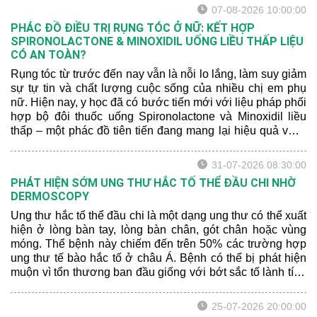
07-08-2026 10:00:00
PHÁC ĐỒ ĐIỀU TRỊ RỤNG TÓC Ở NỮ: KẾT HỢP
SPIRONOLACTONE & MINOXIDIL UỐNG LIỀU THẤP LIỆU
CÓ AN TOÀN?
Rụng tóc từ trước đến nay vẫn là nỗi lo lắng, làm suy giảm
sự tự tin và chất lượng cuộc sống của nhiều chị em phụ
nữ. Hiện nay, y học đã có bước tiến mới với liệu pháp phối
hợp bộ đôi thuốc uống Spironolactone và Minoxidil liều
thấp – một phác đồ tiên tiến đang mang lại hiệu quả vượt
trội. Hãy để bác sĩ da liễu chia sẻ cho bạn một số thông tin
mới nhất nhé:
31-07-2026 08:30:00
PHÁT HIỆN SỚM UNG THƯ HẮC TỐ THỂ ĐẦU CHI NHỜ
DERMOSCOPY
Ung thư hắc tố thể đầu chi là một dạng ung thư có thể xuất
hiện ở lòng bàn tay, lòng bàn chân, gót chân hoặc vùng
móng. Thể bệnh này chiếm đến trên 50% các trường hợp
ung thư tế bào hắc tố ở châu Á. Bệnh có thể bị phát hiện
muộn vì tổn thương ban đầu giống với bớt sắc tố lành tính
hoặc xuất huyết sau chấn thương.
25-07-2026 20:00:00