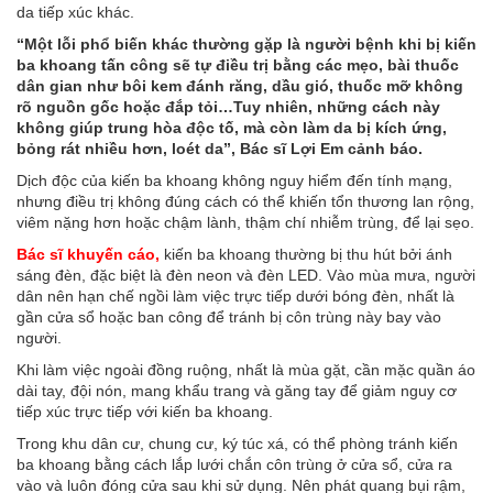
da tiếp xúc khác.
“Một lỗi phổ biến khác thường gặp là người bệnh khi bị kiến
ba khoang tấn công sẽ tự điều trị bằng các mẹo, bài thuốc
dân gian như bôi kem đánh răng, dầu gió, thuốc mỡ không
rõ nguồn gốc hoặc đắp tỏi…Tuy nhiên, những cách này
không giúp trung hòa độc tố, mà còn làm da bị kích ứng,
bỏng rát nhiều hơn, loét da”, Bác sĩ Lợi Em cảnh báo.
Dịch độc của kiến ba khoang không nguy hiểm đến tính mạng,
nhưng điều trị không đúng cách có thể khiến tổn thương lan rộng,
viêm nặng hơn hoặc chậm lành, thậm chí nhiễm trùng, để lại sẹo.
Bác sĩ khuyến cáo,
kiến ba khoang thường bị thu hút bởi ánh
sáng đèn, đặc biệt là đèn neon và đèn LED. Vào mùa mưa, người
dân nên hạn chế ngồi làm việc trực tiếp dưới bóng đèn, nhất là
gần cửa sổ hoặc ban công để tránh bị côn trùng này bay vào
người.
Khi làm việc ngoài đồng ruộng, nhất là mùa gặt, cần mặc quần áo
dài tay, đội nón, mang khẩu trang và găng tay để giảm nguy cơ
tiếp xúc trực tiếp với kiến ba khoang.
Trong khu dân cư, chung cư, ký túc xá, có thể phòng tránh kiến
ba khoang bằng cách lắp lưới chắn côn trùng ở cửa sổ, cửa ra
vào và luôn đóng cửa sau khi sử dụng. Nên phát quang bụi rậm,