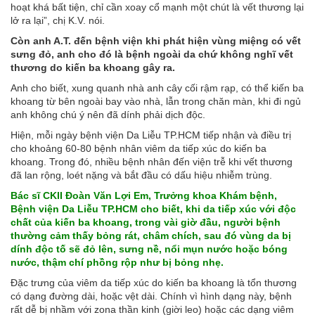
hoạt khá bất tiện, chỉ cần xoay cổ mạnh một chút là vết thương lại
lở ra lại”, chị K.V. nói.
Còn anh A.T. đến bệnh viện khi phát hiện vùng miệng có vết
sưng đỏ, anh cho đó là bệnh ngoài da chứ không nghĩ vết
thương do kiến ba khoang gây ra.
Anh cho biết, xung quanh nhà anh cây cối rậm rạp, có thể kiến ba
khoang từ bên ngoài bay vào nhà, lẫn trong chăn màn, khi đi ngủ
anh không chú ý nên đã dính phải dịch độc.
Hiện, mỗi ngày bệnh viện Da Liễu TP.HCM tiếp nhận và điều trị
cho khoảng 60-80 bệnh nhân viêm da tiếp xúc do kiến ba
khoang. Trong đó, nhiều bệnh nhân đến viện trễ khi vết thương
đã lan rộng, loét nặng và bắt đầu có dấu hiệu nhiễm trùng.
Bác sĩ CKII Đoàn Văn Lợi Em, Trưởng khoa Khám bệnh,
Bệnh viện Da Liễu TP.HCM cho biết, khi da tiếp xúc với độc
chất của kiến ba khoang, trong vài giờ đầu, người bệnh
thường cảm thấy bỏng rát, châm chích, sau đó vùng da bị
dính độc tố sẽ đỏ lên, sưng nề, nổi mụn nước hoặc bóng
nước, thậm chí phồng rộp như bị bỏng nhẹ.
Đặc trưng của viêm da tiếp xúc do kiến ba khoang là tổn thương
có dạng đường dài, hoặc vệt dài. Chính vì hình dạng này, bệnh
rất dễ bị nhầm với zona thần kinh (giời leo) hoặc các dạng viêm