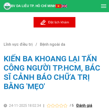
BV DA LIỄU TP. HỒ CHÍ MINH
Tog
nav
Đặt lịch khám
Lĩnh vực điều trị / Bệnh ngoài da
KIẾN BA KHOANG LẠI TẤN
CÔNG NGƯỜI TP.HCM, BÁC
SĨ CẢNH BÁO CHỮA TRỊ
BẰNG 'MẸO'
Đánh giá
|
/ 5
24-11-2025 18:02:34