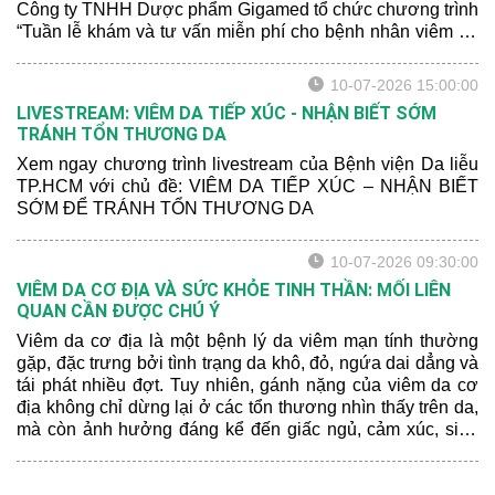
Công ty TNHH Dược phẩm Gigamed tổ chức chương trình
“Tuần lễ khám và tư vấn miễn phí cho bệnh nhân viêm da
cơ địa” tại Khoa Khám bệnh của bệnh viện.
10-07-2026 15:00:00
LIVESTREAM: VIÊM DA TIẾP XÚC - NHẬN BIẾT SỚM
TRÁNH TỔN THƯƠNG DA
Xem ngay chương trình livestream của Bệnh viện Da liễu
TP.HCM với chủ đề: VIÊM DA TIẾP XÚC – NHẬN BIẾT
SỚM ĐỂ TRÁNH TỔN THƯƠNG DA
10-07-2026 09:30:00
VIÊM DA CƠ ĐỊA VÀ SỨC KHỎE TINH THẦN: MỐI LIÊN
QUAN CẦN ĐƯỢC CHÚ Ý
Viêm da cơ địa là một bệnh lý da viêm mạn tính thường
gặp, đặc trưng bởi tình trạng da khô, đỏ, ngứa dai dẳng và
tái phát nhiều đợt. Tuy nhiên, gánh nặng của viêm da cơ
địa không chỉ dừng lại ở các tổn thương nhìn thấy trên da,
mà còn ảnh hưởng đáng kể đến giấc ngủ, cảm xúc, sinh
hoạt hằng ngày và chất lượng cuộc sống của người bệnh.