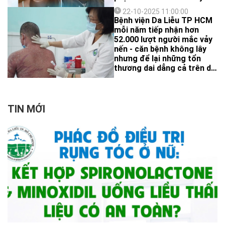
thông – BV Da Liễu TP.HCM
22-10-2025 11:00:00
đã có cuộc trao đổi với
Bệnh viện Da Liễu TP HCM
BS.CKII Đoàn Văn Lợi Em –
mỗi năm tiếp nhận hơn
Trưởng khoa Khám bệnh,
52.000 lượt người mắc vảy
Bệnh viện Da Liễu TP.HCM,
nến - căn bệnh không lây
để hiểu rõ hơn về nguyên
nhưng để lại những tổn
nhân và cách chăm sóc an
thương dai dẳng cả trên da
toàn cho mẹ đang cho con
lẫn trong tinh thần vì mặc
bú.
cảm và kỳ thị xã hội.
TIN MỚI