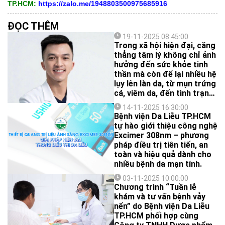
TP.HCM:
https://zalo.me/1948803500975685916
ĐỌC THÊM
19-11-2025 08:45:00
Trong xã hội hiện đại, căng
thẳng tâm lý không chỉ ảnh
hưởng đến sức khỏe tinh
thần mà còn để lại nhiều hệ
lụy lên làn da, từ mụn trứng
cá, viêm da, đến tình trạng
sạm màu, lão hóa sớm. Tuy
14-11-2025 16:30:00
nhiên, không phải ai cũng
Bệnh viện Da Liễu TP.HCM
nhận ra mối liên hệ chặt
tự hào giới thiệu công nghệ
chẽ giữa stress và các vấn
Excimer 308nm – phương
đề da liễu. Vậy cơ chế ảnh
pháp điều trị tiên tiến, an
hưởng cụ thể là gì, và đâu
toàn và hiệu quả dành cho
là cách kiểm soát hiệu
nhiều bệnh da mạn tính.
quả?
03-11-2025 10:00:00
Chương trình “Tuần lễ
khám và tư vấn bệnh vảy
nến” do Bệnh viện Da Liễu
TP.HCM phối hợp cùng