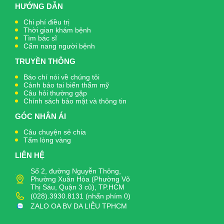
HƯỚNG DẪN
Chi phí điều trị
Thời gian khám bệnh
Tìm bác sĩ
Cẩm nang người bệnh
TRUYỀN THÔNG
Báo chí nói về chúng tôi
Cảnh báo tai biến thẩm mỹ
Câu hỏi thường gặp
Chính sách bảo mật và thông tin
GÓC NHÂN ÁI
Câu chuyện sẻ chia
Tấm lòng vàng
LIÊN HỆ
Số 2, đường Nguyễn Thông,
Phường Xuân Hòa (Phường Võ
Thị Sáu, Quận 3 cũ), TP.HCM
(028).3930.8131 (nhấn phím 0)
ZALO OA BV DA LIỄU TPHCM