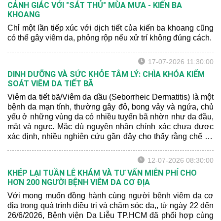
CẢNH GIÁC VỚI "SÁT THỦ" MÙA MƯA - KIẾN BA
KHOANG
Chỉ một lần tiếp xúc với dịch tiết của kiến ba khoang cũng
có thể gây viêm da, phỏng rộp nếu xử trí không đúng cách.
17-07-2026 11:30:00
DINH DƯỠNG VÀ SỨC KHỎE TÂM LÝ: CHÌA KHÓA KIỂM
SOÁT VIÊM DA TIẾT BÃ
Viêm da tiết bã/Viêm da dầu (Seborrheic Dermatitis) là một
bệnh da mạn tính, thường gây đỏ, bong vảy và ngứa, chủ
yếu ở những vùng da có nhiều tuyến bã nhờn như da đầu,
mặt và ngực. Mặc dù nguyên nhân chính xác chưa được
xác định, nhiều nghiên cứu gần đây cho thấy rằng chế độ
dinh dưỡng và sức khỏe tâm lý có thể ảnh hưởng đến
mức độ nghiêm trọng của bệnh.
12-07-2026 08:30:00
KHÉP LẠI TUẦN LỄ KHÁM VÀ TƯ VẤN MIỄN PHÍ CHO
HƠN 200 NGƯỜI BỆNH VIÊM DA CƠ ĐỊA
Với mong muốn đồng hành cùng người bệnh viêm da cơ
địa trong quá trình điều trị và chăm sóc da,, từ ngày 22 đến
26/6/2026, Bệnh viện Da Liễu TP.HCM đã phối hợp cùng