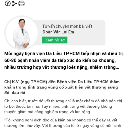
Tư vấn chuyên môn bài viết
Đoàn Văn Lợi Em
Xem hồ sơ
Mỗi ngày bệnh viện Da Liễu TP.HCM tiếp nhận và điều trị
60-80 bệnh nhân viêm da tiếp xúc do kiến ba khoang,
nhiều trường hợp vết thương loét nặng, nhiễm trùng…
Chị K.V. (ngụ TP.HCM) đến Bệnh viện Da Liễu TP.HCM thăm
khám trong tình trạng vùng cổ xuất hiện vết thương sưng
đỏ, đau rát.
Chị cho biết, trước đó vết thương chỉ là một chấm đỏ nhỏ nên chị
tự bôi thuốc tại nhà. Tuy nhiên, tình trạng vết thương không
thuyên giảm mà càng nghiêm trọng và lan rộng.
“Tôi không nghĩ dịch độc của kiến ba khoang có thể gây ra vết
thương lớn như vậy. Vết thương của tôi ở ngay vùng cổ nên sinh