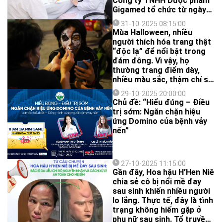
Công ty TNHH Dược phẩm
Gigamed tổ chức từ ngày
27/10/2025 đến 31/10/2025
31-10-2025 08:15:00
đã chính thức khép lại với
Mùa Halloween, nhiều
nhiều kết quả tích cực.
người thích hóa trang thật
“độc lạ” để nổi bật trong
đám đông. Vì vậy, họ
thường trang điểm dày,
nhiều màu sắc, thậm chí sử
dụng phụ kiện không rõ
29-10-2025 20:00:00
nguồn gốc, rất dễ bị dị ứng,
Chủ đề: “Hiểu đúng – Điều
viêm da nặng nề.
trị sớm: Ngăn chặn hiệu
ứng Domino của bệnh vảy
nến”
27-10-2025 11:15:00
Gần đây, Hoa hậu H’Hen Niê
chia sẻ cô bị nổi mề đay
sau sinh khiến nhiều người
lo lắng. Thực tế, đây là tình
trạng không hiếm gặp ở
phụ nữ sau sinh. Tổ truyền