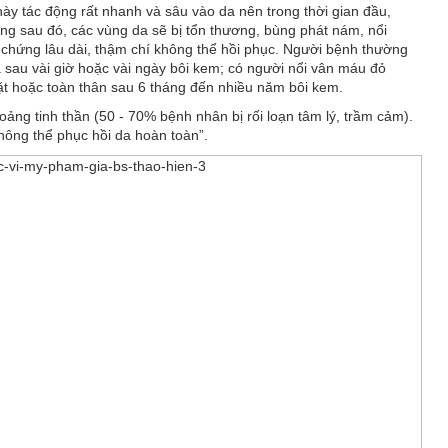
ày tác động rất nhanh và sâu vào da nên trong thời gian đầu,
g sau đó, các vùng da sẽ bị tổn thương, bùng phát nám, nổi
chứng lâu dài, thậm chí không thể hồi phục. Người bệnh thường
 sau vài giờ hoặc vài ngày bôi kem; có người nổi vân máu đỏ
t hoặc toàn thân sau 6 tháng đến nhiều năm bôi kem.
ảng tinh thần (50 - 70% bệnh nhân bị rối loạn tâm lý, trầm cảm).
hông thể phục hồi da hoàn toàn”.