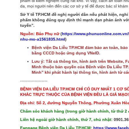
phẩm đi kiểm nghiệm cũng rất khó. Vì vậy, cách an toàn nhất
da, mọi người nên đến các cơ sở y tế để được bác sĩ khám
Sở Y tế TP.HCM đề nghị người dân nếu phát hiện, nghi
phẩm không đúng quy định thì mạnh dạn phản ánh với 
tuyến”.
Nguồn: Báo Phụ nữ
(
https://www.phunuonline.com.vn
nhu-mo-a1561835.html
)
Bệnh viện Da Liễu TP.HCM đảm bảo an toàn, bảo
bằng CCCD hoặc ứng dụng VNeID.
Lưu ý: Tất cả thông tin, hình ảnh trên Website, 
Minh thuộc bản quyền của Bệnh viện Da Liễu TP. 
Minh” khi phát hành lại thông tin, hình ảnh từ c
-------------------
BỆNH VIỆN DA LIỄU TP.HCM CHỈ CÓ DUY NHẤT 1 CƠ S
KHÁC TRỰC THUỘC CỦA BỆNH VIỆN ĐỀU LÀ GIẢ MẠO!
Địa chỉ: Số 2, đường Nguyễn Thông, Phường Xuân Hòa
Chăm sóc khách hàng (trong giờ hành chính, từ thứ 2 
Liên hệ ngoài giờ hành chính, thứ 7, chủ nhật:
0901.36
Fanpage Bệnh viện Da Liễu TP.HCM:
https://www.face