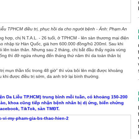
iễu TPHCM điều trị, phục hồi da cho người bệnh - Ảnh: Phạm An
 hợp, chị N.T.A.L. - 26 tuổi, ở TPHCM - lên sàn thương mại điện
áo nhập từ Hàn Quốc, giá hơn 600.000 đồng/hũ 200ml. Sau khi
ôi lên toàn thân. Nhưng sau 2 tháng, chị bắt đầu thấy ngứa vùng
uống thì đỡ ngứa nhưng đến tháng thứ năm thì da toàn thân bị
trị mụn thần tốc trong 48 giờ” thì vừa bôi lên mặt được khoảng
 khi được điều trị sớm, da anh trở lại bình thường.
ện Da Liễu TP.HCM) trung bình mỗi tuần, có khoảng 150-200
nào, khoa cũng tiếp nhận bệnh nhân bị dị ứng, biến chứng
Facebook, TikTok, sàn TMĐT.