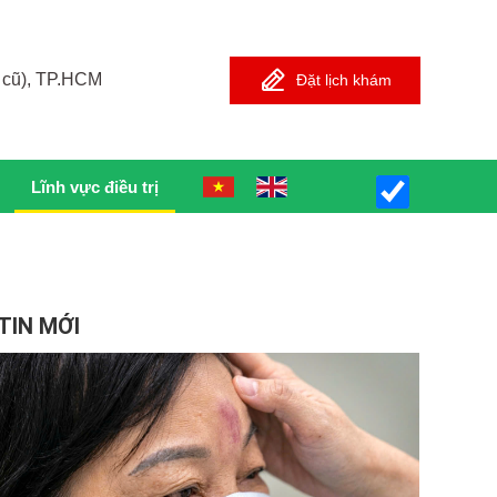
 cũ), TP.HCM
Đặt lịch khám
Lĩnh vực điều trị
TIN MỚI