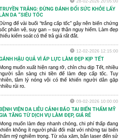
28-02-2026 20:05:00
TRUYỀN TRẮNG: ĐỪNG ĐÁNH ĐỔI SỨC KHỎE LẤY
LÀN DA “SIÊU TỐC
Đừng để vài buổi “trắng cấp tốc” gây nên biến chứng
sốc phản vệ, suy gan – suy thận nguy hiểm. Làm đẹp
thiếu kiểm soát có thể trả giá rất đắt.
12-02-2026 12:15:00
GÁNH HẬU QUẢ VÌ ÁP LỰC LÀM ĐẸP KỊP TẾT
Mong muốn xuất hiện rạng rỡ, chỉn chu dịp Tết, nhiều
người sẵn sàng chi tiền để làm đẹp cấp tốc. Tuy
nhiên, tâm lý nóng vội có thể khiến người dân gặp
nhiều rủi ro.
09-02-2026 10:00:00
BỆNH VIỆN DA LIỄU CẢNH BÁO TAI BIẾN THẨM MỸ
GIA TĂNG TỪ DỊCH VỤ LÀM ĐẸP, GIÁ RẺ
Mong muốn làm đẹp nhanh chóng, chi phí thấp đang
khiến không ít người phải đối mặt với những tai biến
thẩm mỹ nghiêm trọng. Từ xóa xăm, bắn laser đến sử