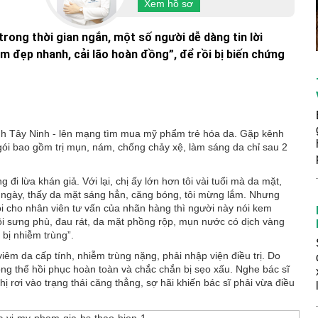
Xem hồ sơ
ong thời gian ngắn, một số người dễ dàng tin lời
m đẹp nhanh, cải lão hoàn đồng”, để rồi bị biến chứng
 tỉnh Tây Ninh - lên mạng tìm mua mỹ phẩm trẻ hóa da. Gặp kênh
gói bao gồm trị mụn, nám, chống chảy xệ, làm sáng da chỉ sau 2
 đi lừa khán giả. Với lại, chị ấy lớn hơn tôi vài tuổi mà da mặt,
3 ngày, thấy da mặt sáng hẳn, căng bóng, tôi mừng lắm. Nhưng
gọi cho nhân viên tư vấn của nhãn hàng thì người này nói kem
tôi sưng phù, đau rát, da mặt phồng rộp, mụn nước có dịch vàng
bị nhiễm trùng”.
viêm da cấp tính, nhiễm trùng nặng, phải nhập viện điều trị. Do
ng thể hồi phục hoàn toàn và chắc chắn bị sẹo xấu. Nghe bác sĩ
hị rơi vào trạng thái căng thẳng, sợ hãi khiến bác sĩ phải vừa điều