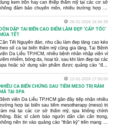
dụng kem trộn hay can thiệp thẩm mỹ tại các cơ sở
không đảm bảo chuyên môn, nhiều trường hợp đã
phải điều trị kéo dài, tốn kém và chịu ảnh hưởng lâu
dài về sức khỏe lẫn tâm lý.
26-01-2026 16:56:39
DỒN DẬP TAI BIẾN CAO ĐIỂM LÀM ĐẸP ‘CẤP TỐC’
MÙA TẾT
Cận Tết Nguyên đán, nhu cầu làm đẹp tăng cao kéo
theo số ca tai biến thẩm mỹ cũng gia tăng. Tại Bệnh
viện Da Liễu TP.HCM, nhiều bệnh nhân nhập viện vì
viêm nhiễm, bỏng da, hoại tử, sau khi làm đẹp tại các
spa hoặc sử dụng sản phẩm được quảng cáo “đẹp
không tì vết”.
12-01-2026 17:00:00
NHIỀU CA BIẾN CHỨNG SAU TIÊM MESO TRỊ RÁM
MÁ TẠI SPA
Bệnh viện Da Liễu TP.HCM gần đây tiếp nhận nhiều
trường hợp tai biến sau tiêm mesotherapy (meso) trị
rám má tại các cơ sở thẩm mỹ, spa không chính
thống. Bác sĩ cảnh báo người dân cần cẩn trọng,
không nên tin vào quảng cáo “thần kỳ” trên mạng xã
hội.