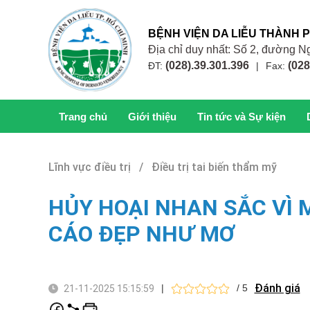
BỆNH VIỆN DA LIỄU THÀNH 
Địa chỉ duy nhất: Số 2, đường
(028).39.301.396
(028
ĐT:
|
Fax:
Trang chủ
Giới thiệu
Tin tức và Sự kiện
Lĩnh vực điều trị / Điều trị tai biến thẩm mỹ
HỦY HOẠI NHAN SẮC VÌ
CÁO ĐẸP NHƯ MƠ
Đánh giá
|
/ 5
21-11-2025 15:15:59