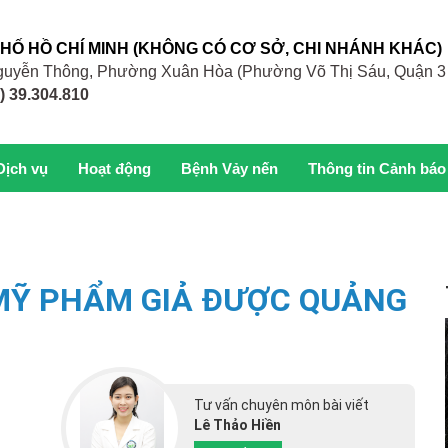
PHỐ HỒ CHÍ MINH (KHÔNG CÓ CƠ SỞ, CHI NHÁNH KHÁC)
 Nguyễn Thông, Phường Xuân Hòa (Phường Võ Thị Sáu, Quận 3
) 39.304.810
Dịch vụ
Hoạt động
Bệnh Vảy nến
Thông tin Cảnh báo
 MỸ PHẨM GIẢ ĐƯỢC QUẢNG
Tư vấn chuyên môn bài viết
Lê Thảo Hiền