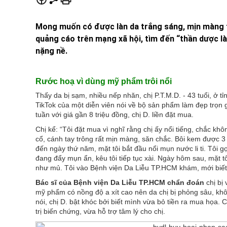
Mong muốn có được làn da trắng sáng, mịn màng tr
quảng cáo trên mạng xã hội, tìm đến “thần dược là
nặng nề.
Rước hoạ vì dùng mỹ phẩm trôi nổi
Thấy da bị sạm, nhiều nếp nhăn, chị P.T.M.D. - 43 tuổi, ở
TikTok của một diễn viên nói về bộ sản phẩm làm đẹp trọn 
tuần với giá gần 8 triệu đồng, chị D. liền đặt mua.
Chị kể: “Tôi đặt mua vì nghĩ rằng chị ấy nổi tiếng, chắc không
cổ, cánh tay trông rất mịn màng, săn chắc. Bôi kem được 
đến ngày thứ năm, mặt tôi bắt đầu nổi mụn nước li ti. Tôi 
đang đẩy mụn ẩn, kêu tôi tiếp tục xài. Ngày hôm sau, mặt 
như mủ. Tôi vào Bệnh viện Da Liễu TP.HCM khám, mới biết 
Bác sĩ của Bệnh viện Da Liễu TP.HCM chẩn đoán
chị bị 
mỹ phẩm có nồng độ a xít cao nên da chị bị phỏng sâu, khô
nói, chị D. bật khóc bởi biết mình vừa bỏ tiền ra mua họa. C
trị biến chứng, vừa hỗ trợ tâm lý cho chị.