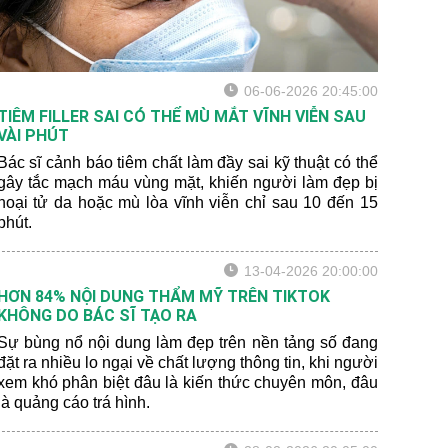
06-06-2026 20:45:00
TIÊM FILLER SAI CÓ THỂ MÙ MẮT VĨNH VIỄN SAU
VÀI PHÚT
Bác sĩ cảnh báo tiêm chất làm đầy sai kỹ thuật có thể
gây tắc mạch máu vùng mặt, khiến người làm đẹp bị
hoại tử da hoặc mù lòa vĩnh viễn chỉ sau 10 đến 15
phút.
13-04-2026 20:00:00
HƠN 84% NỘI DUNG THẨM MỸ TRÊN TIKTOK
KHÔNG DO BÁC SĨ TẠO RA
Sự bùng nổ nội dung làm đẹp trên nền tảng số đang
đặt ra nhiều lo ngại về chất lượng thông tin, khi người
xem khó phân biệt đâu là kiến thức chuyên môn, đâu
là quảng cáo trá hình.