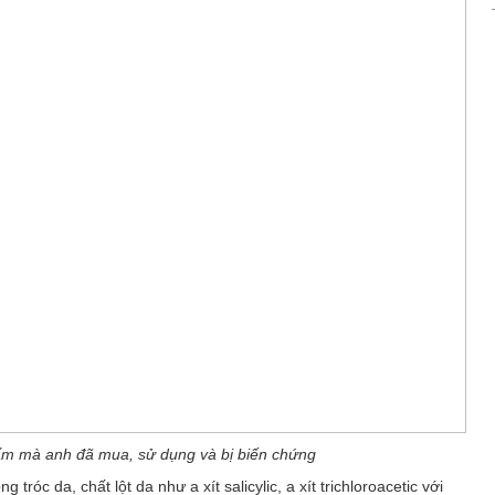
phẩm mà anh đã mua, sử dụng và bị biến chứng
óc da, chất lột da như a xít salicylic, a xít trichloroacetic với