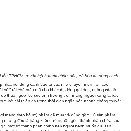
a Liễu TPHCM
tư vấn bệnh nhân chăm sóc, trẻ hóa da đúng cách
ập nhật nội dung cảnh báo từ các nhà chuyên môn trên các
i nổi” rồi chế mẫu mã cho khác đi, đóng gói đẹp, quảng cáo là
 đó thuê người có sức ảnh hưởng trên mạng, người xưng là bác
 cam kết cải thiện da trong thời gian ngắn nên nhanh chóng thuyết
 người mang theo bộ mỹ phẩm đã mua và dùng gồm 10 sản phẩm
ồng nhưng đều là hàng không rõ nguồn gốc, thành phần chứa các
ỉ ghi một số thành phần chính nên người bệnh muốn gửi sản