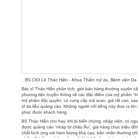
BS.CKII Lê Thảo Hiền - Khoa Thẩm mỹ da, Bệnh viện D
Bác sĩ Thảo Hiền phân tích, giới bán hàng thường xuyên c
phương tiện truyền thông về các đặc điểm của mỹ phẩm “trô
mỹ phẩm độc quyền, có cung cấp mã scan, giá rất cao, sau
sĩ da liễu quảng cáo. Những người nổi tiếng này đưa ra lời
phục được khách hàng.
BS Thảo Hiền cho hay, khi bị biến chứng, nhập viện, có
được quảng cáo “nhập từ châu Âu”, giá hàng chục triệu đ
chất kích ứng với hàm lượng khá cao, trên nhãn thường ch