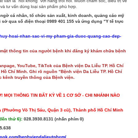
 vẫn là “nói không” với hàng trôi nổi. Muốn chăm sóc, điều trị về
 và tư vấn dùng loại sản phẩm phù hợp.
 ngờ cá nhân, tổ chức sản xuất, kinh doanh, quảng cáo mỹ
sở qua số điện thoại 0989 401 155 và ứng dụng “Y tế trực
/huy-hoai-nhan-sac-vi-my-pham-gia-duoc-quang-cao-dep-
 mật thông tin của người bệnh khi đăng ký khám chữa bệnh
Fanpage, YouTube, TikTok của Bệnh viện Da Liễu TP. Hồ Chí
Hồ Chí Minh. Ghi rõ nguồn “Bệnh viện Da Liễu TP. Hồ Chí
ác kênh truyền thông của Bệnh viện.
Ở! MỌI THÔNG TIN BẤT KỲ VỀ 1 CƠ SỞ - CHI NHÁNH NÀO
 (Phường Võ Thị Sáu, Quận 3 cũ), Thành phố Hồ Chí Minh
đến thứ 6):
028.3930.8131 (nhấn phím 0)
5.638
book.com/benhviendalieutphcm/