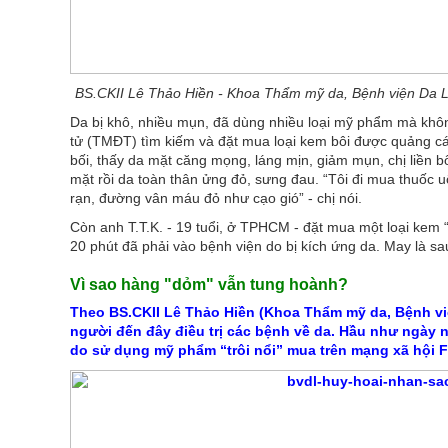
BS.CKII Lê Thảo Hiền - Khoa Thẩm mỹ da, Bệnh viện Da L
Da bị khô, nhiều mụn, đã dùng nhiều loại mỹ phẩm mà không
tử (TMĐT) tìm kiếm và đặt mua loại kem bôi được quảng c
bối, thấy da mặt căng mọng, láng mịn, giảm mụn, chị liền b
mặt rồi da toàn thân ửng đỏ, sưng đau. “Tôi đi mua thuốc 
rạn, đường vân máu đỏ như cạo gió” - chị nói.
Còn anh T.T.K. - 19 tuổi, ở TPHCM - đặt mua một loại kem “
20 phút đã phải vào bệnh viện do bị kích ứng da. May là sau
Vì sao hàng "dỏm" vẫn tung hoành?
Theo BS.CKII Lê Thảo Hiền (Khoa Thẩm mỹ da, Bệnh vi
người đến đây điều trị các bệnh về da. Hầu như ngày 
do sử dụng mỹ phẩm “trôi nổi” mua trên mạng xã hội 