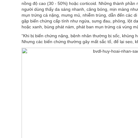
nồng độ cao (30 - 50%) hoặc corticoid. Những thành phần n
người dùng thấy da sáng nhanh, căng bóng, mịn màng nhưn
mụn trứng cá nặng, mưng mủ, nhiễm trùng, dẫn đến các di 
gặp biến chứng cấp tính như ngứa, sưng đau, phỏng, lột da
hoặc xanh, bùng phát nám, phát ban mụn trứng cá vùng mặ
“Khi bị biến chứng nặng, bệnh nhân thường bị sốc, khủng ho
Nhưng các biến chứng thường gây mất sắc tố, để lại sẹo, k