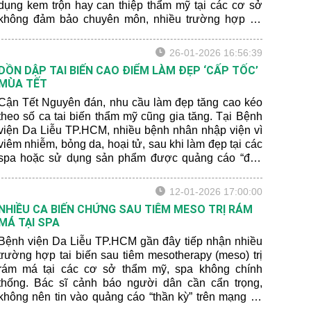
dụng kem trộn hay can thiệp thẩm mỹ tại các cơ sở
không đảm bảo chuyên môn, nhiều trường hợp đã
phải điều trị kéo dài, tốn kém và chịu ảnh hưởng lâu
dài về sức khỏe lẫn tâm lý.
26-01-2026 16:56:39
DỒN DẬP TAI BIẾN CAO ĐIỂM LÀM ĐẸP ‘CẤP TỐC’
MÙA TẾT
Cận Tết Nguyên đán, nhu cầu làm đẹp tăng cao kéo
theo số ca tai biến thẩm mỹ cũng gia tăng. Tại Bệnh
viện Da Liễu TP.HCM, nhiều bệnh nhân nhập viện vì
viêm nhiễm, bỏng da, hoại tử, sau khi làm đẹp tại các
spa hoặc sử dụng sản phẩm được quảng cáo “đẹp
không tì vết”.
12-01-2026 17:00:00
NHIỀU CA BIẾN CHỨNG SAU TIÊM MESO TRỊ RÁM
MÁ TẠI SPA
Bệnh viện Da Liễu TP.HCM gần đây tiếp nhận nhiều
trường hợp tai biến sau tiêm mesotherapy (meso) trị
rám má tại các cơ sở thẩm mỹ, spa không chính
thống. Bác sĩ cảnh báo người dân cần cẩn trọng,
không nên tin vào quảng cáo “thần kỳ” trên mạng xã
hội.