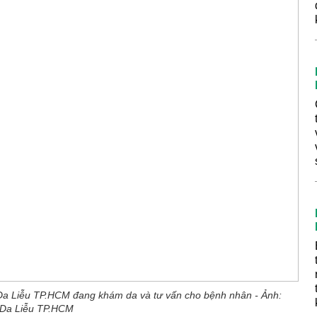
a Liễu TP.HCM đang khám da và tư vấn cho bệnh nhân - Ảnh:
 Da Liễu TP.HCM