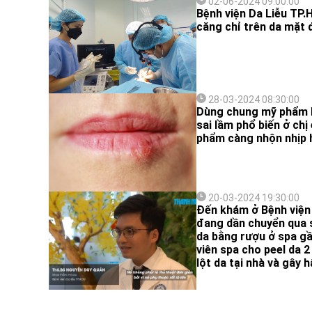
02-06-2024 09:00:00
Bệnh viện Da Liễu TP.
căng chỉ trên da mặt 
28-03-2024 08:30:00
Dùng chung mỹ phẩm 
sai lầm phổ biến ở chị
phẩm càng nhộn nhịp 
20-03-2024 19:30:00
Đến khám ở Bệnh viện 
đang dần chuyển qua 
da bằng rượu ở spa gầ
viên spa cho peel da 
lột da tại nhà và gây 