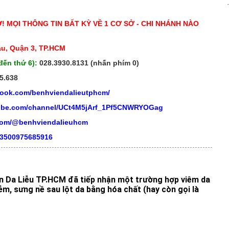
Ở! MỌI THÔNG TIN BẤT KỲ VỀ 1 CƠ SỞ - CHI NHÁNH NÀO
áu, Quận 3, TP.HCM
đến thứ 6):
028.3930.8131 (nhấn phím 0)
5.638
book.com/benhviendalieutphcm/
tube.com/channel/UCt4M5jArf_1Pf5CNWRYOGag
.com/@benhviendalieuhcm
03500975685916
ện Da Liễu TP.HCM đã tiếp nhận một trường hợp viêm da
iễm, sưng nề sau lột da bằng hóa chất (hay còn gọi là