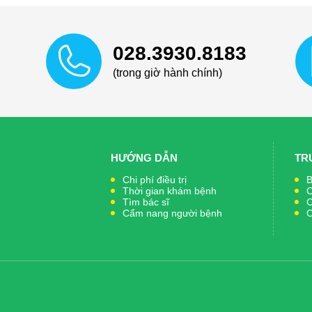
028.3930.8183
(trong giờ hành chính)
HƯỚNG DẪN
TR
Chi phí điều trị
B
Thời gian khám bệnh
C
Tìm bác sĩ
C
Cẩm nang người bệnh
C