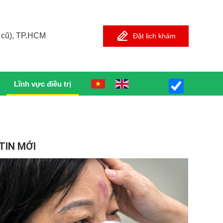
 cũ), TP.HCM
Đặt lịch khám
Lĩnh vực điều trị
TIN MỚI