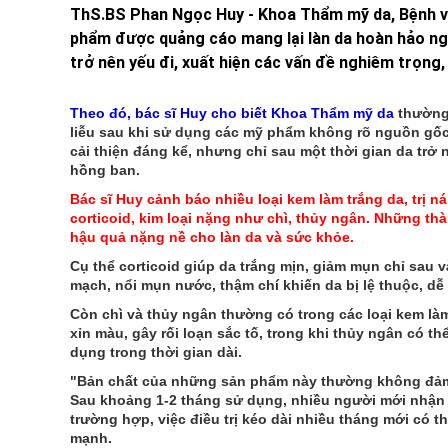
ThS.BS Phan Ngọc Huy - Khoa Thẩm mỹ da, Bệnh việ
phẩm được quảng cáo mang lại làn da hoàn hảo ngay
trở nên yếu đi, xuất hiện các vấn đề nghiêm trọng, 
Theo đó, bác sĩ Huy cho biết Khoa Thẩm mỹ da
thường 
liễu sau khi sử dụng các mỹ phẩm không rõ nguồn gốc
cải thiện đáng kể, nhưng chỉ sau một thời gian da trở
hồng ban.
Bác sĩ Huy cảnh báo nhiều loại kem làm trắng da, trị 
corticoid, kim loại nặng như chì, thủy ngân. Những t
hậu quả nặng nề cho làn da và sức khỏe.
Cụ thể corticoid giúp da trắng mịn, giảm mụn chỉ sau 
mạch, nổi mụn nước, thậm chí khiến da bị lệ thuộc, d
Còn chì và thủy ngân thường có trong các loại kem làm
xỉn màu, gây rối loạn sắc tố, trong khi thủy ngân có t
dụng trong thời gian dài.
"Bản chất của những sản phẩm này thường không đảm 
Sau khoảng 1-2 tháng sử dụng, nhiều người mới nhận t
trường hợp, việc điều trị kéo dài nhiều tháng mới có t
mạnh.