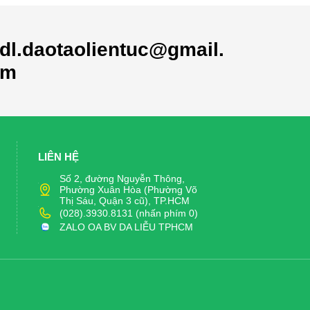
dl.daotaolientuc@gmail.
om
LIÊN HỆ
Số 2, đường Nguyễn Thông,
Phường Xuân Hòa (Phường Võ
Thị Sáu, Quận 3 cũ), TP.HCM
(028).3930.8131 (nhấn phím 0)
ZALO OA BV DA LIỄU TPHCM