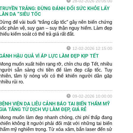
28-02-2026 20:05:00
TRUYỀN TRẮNG: ĐỪNG ĐÁNH ĐỔI SỨC KHỎE LẤY
LÀN DA “SIÊU TỐC
Đừng để vài buổi “trắng cấp tốc” gây nên biến chứng
sốc phản vệ, suy gan – suy thận nguy hiểm. Làm đẹp
thiếu kiểm soát có thể trả giá rất đắt.
12-02-2026 12:15:00
GÁNH HẬU QUẢ VÌ ÁP LỰC LÀM ĐẸP KỊP TẾT
Mong muốn xuất hiện rạng rỡ, chỉn chu dịp Tết, nhiều
người sẵn sàng chi tiền để làm đẹp cấp tốc. Tuy
nhiên, tâm lý nóng vội có thể khiến người dân gặp
nhiều rủi ro.
09-02-2026 10:00:00
BỆNH VIỆN DA LIỄU CẢNH BÁO TAI BIẾN THẨM MỸ
GIA TĂNG TỪ DỊCH VỤ LÀM ĐẸP, GIÁ RẺ
Mong muốn làm đẹp nhanh chóng, chi phí thấp đang
khiến không ít người phải đối mặt với những tai biến
thẩm mỹ nghiêm trọng. Từ xóa xăm, bắn laser đến sử