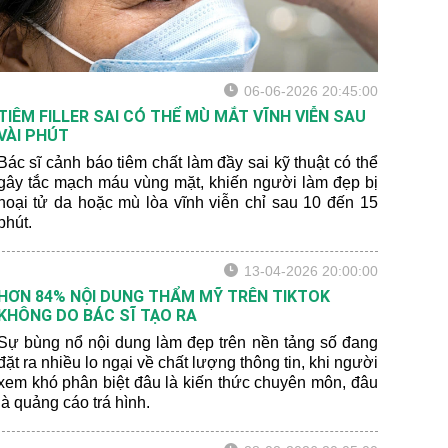
06-06-2026 20:45:00
TIÊM FILLER SAI CÓ THỂ MÙ MẮT VĨNH VIỄN SAU
VÀI PHÚT
Bác sĩ cảnh báo tiêm chất làm đầy sai kỹ thuật có thể
gây tắc mạch máu vùng mặt, khiến người làm đẹp bị
hoại tử da hoặc mù lòa vĩnh viễn chỉ sau 10 đến 15
phút.
13-04-2026 20:00:00
HƠN 84% NỘI DUNG THẨM MỸ TRÊN TIKTOK
KHÔNG DO BÁC SĨ TẠO RA
Sự bùng nổ nội dung làm đẹp trên nền tảng số đang
đặt ra nhiều lo ngại về chất lượng thông tin, khi người
xem khó phân biệt đâu là kiến thức chuyên môn, đâu
là quảng cáo trá hình.