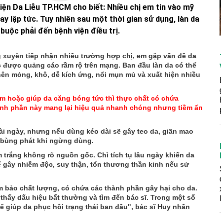
n Da Liễu TP.HCM cho biết: Nhiều chị em tin vào mỹ
 lập tức. Tuy nhiên sau một thời gian sử dụng, làn da
buộc phải đến bệnh viện điều trị.
xuyên tiếp nhận nhiều trường hợp chị, em gặp vấn đề da
 được quảng cáo rầm rộ trên mạng. Ban đầu làn da có thể
 nên mỏng, khô, dễ kích ứng, nổi mụn mủ và xuất hiện nhiều
nám hoặc giúp da căng bóng tức thì thực chất có chứa
hành phần này mang lại hiệu quả nhanh chóng nhưng tiềm ẩn
vài ngày, nhưng nếu dùng kéo dài sẽ gây teo da, giãn mao
ễ bùng phát khi ngừng dùng.
 trắng không rõ nguồn gốc. Chì tích tụ lâu ngày khiến da
hể gây nhiễm độc, suy thận, tổn thương thần kinh nếu sử
bảo chất lượng, có chứa các thành phần gây hại cho da.
hấy dấu hiệu bất thường và tìm đến bác sĩ. Trong một số
hể giúp da phục hồi trạng thái ban đầu", bác sĩ Huy nhấn