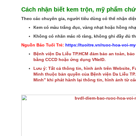
Cách nhận biết kem trộn, mỹ phẩm chứa
Theo các chuyên gia, người tiêu dùng có thể nhận di
Kem có màu trắng đục, vàng nhạt hoặc hồng nhạ
Không có nhãn mác rõ ràng, không ghi đầy đủ th
Nguồn Báo Tuổi Trẻ:
https://tuoitre.vn/ruoc-hoa-voi-
Bệnh viện Da Liễu TP.HCM đảm bảo an toàn, bảo
bằng CCCD hoặc ứng dụng VNeID.
Lưu ý: Tất cả thông tin, hình ảnh trên Website, 
Minh thuộc bản quyền của Bệnh viện Da Liễu TP. 
Minh” khi phát hành lại thông tin, hình ảnh từ c