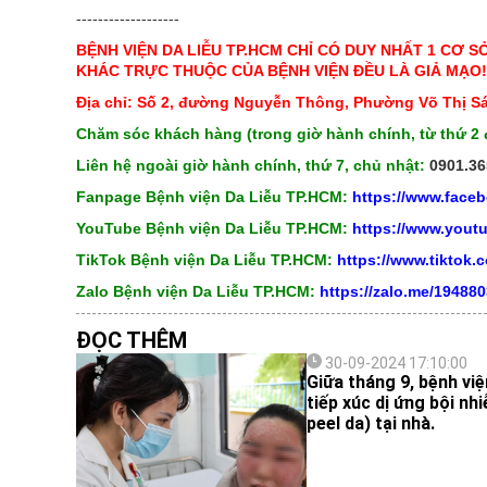
-------------------
BỆNH VIỆN DA LIỄU TP.HCM CHỈ CÓ DUY NHẤT 1 CƠ S
KHÁC TRỰC THUỘC CỦA BỆNH VIỆN ĐỀU LÀ GIẢ MẠO!
Địa chỉ: Số 2, đường Nguyễn Thông, Phường Võ Thị S
Chăm sóc khách hàng (trong giờ hành chính, từ thứ 2 
Liên hệ ngoài giờ hành chính, thứ 7, chủ nhật:
0901.36
Fanpage Bệnh viện Da Liễu TP.HCM:
https://www.face
YouTube Bệnh viện Da Liễu TP.HCM:
https://www.you
TikTok Bệnh viện Da Liễu TP.HCM:
https://www.tiktok
Zalo Bệnh viện Da Liễu TP.HCM:
https://zalo.me/19488
ĐỌC THÊM
30-09-2024 17:10:00
Giữa tháng 9, bệnh vi
tiếp xúc dị ứng bội nh
peel da) tại nhà.