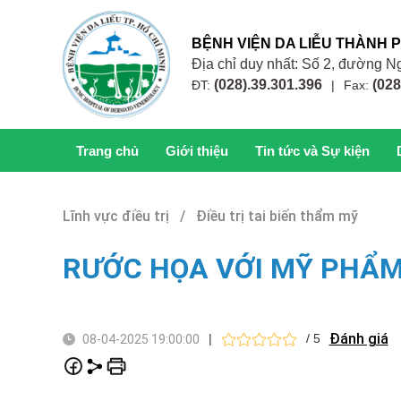
BỆNH VIỆN DA LIỄU THÀNH 
Địa chỉ duy nhất: Số 2, đường
(028).39.301.396
(028
ĐT:
|
Fax:
Trang chủ
Giới thiệu
Tin tức và Sự kiện
Lĩnh vực điều trị / Điều trị tai biến thẩm mỹ
RƯỚC HỌA VỚI MỸ PHẨM
Đánh giá
|
/ 5
08-04-2025 19:00:00