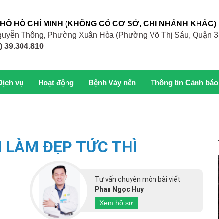
PHỐ HỒ CHÍ MINH (KHÔNG CÓ CƠ SỞ, CHI NHÁNH KHÁC)
 Nguyễn Thông, Phường Xuân Hòa (Phường Võ Thị Sáu, Quận 3
) 39.304.810
Dịch vụ
Hoạt động
Bệnh Vảy nến
Thông tin Cảnh báo
 LÀM ĐẸP TỨC THÌ
Tư vấn chuyên môn bài viết
Phan Ngọc Huy
Xem hồ sơ