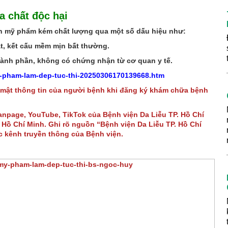
 chất độc hại
ện mỹ phẩm kém chất lượng qua một số dấu hiệu như:
t, kết cấu mềm mịn bất thường.
ành phần, không có chứng nhận từ cơ quan y tế.
my-pham-lam-dep-tuc-thi-20250306170139668.htm
 mật thông tin của người bệnh khi đăng ký khám chữa bệnh
Fanpage, YouTube, TikTok của Bệnh viện Da Liễu TP. Hồ Chí
Hồ Chí Minh. Ghi rõ nguồn “Bệnh viện Da Liễu TP. Hồ Chí
ác kênh truyền thông của Bệnh viện.