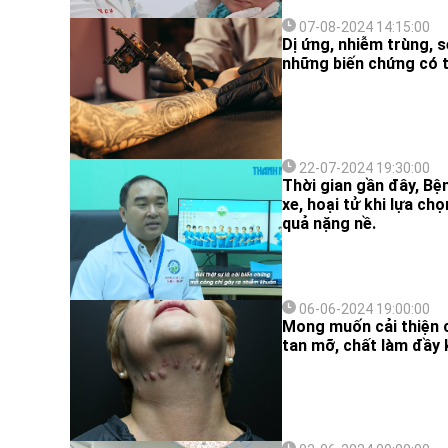
07-08-2024 14:15:00
Dị ứng, nhiễm trùng, s
những biến chứng có t
22-07-2024 19:30:00
Thời gian gần đây, Bệ
xe, hoại tử khi lựa ch
quả nặng nề.
06-06-2024 19:00:00
Mong muốn cải thiện c
tan mỡ, chất làm đầy k