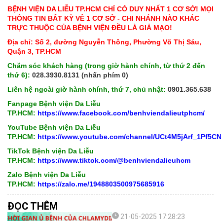
BỆNH VIỆN DA LIỄU TP.HCM CHỈ CÓ DUY NHẤT 1 CƠ SỞ! MỌI
THÔNG TIN BẤT KỲ VỀ 1 CƠ SỞ - CHI NHÁNH NÀO KHÁC
TRỰC THUỘC CỦA BỆNH VIỆN ĐỀU LÀ GIẢ MẠO!
Địa chỉ: Số 2, đường Nguyễn Thông, Phường Võ Thị Sáu,
Quận 3, TP.HCM
Chăm sóc khách hàng (trong giờ hành chính, từ thứ 2 đến
thứ 6):
028.3930.8131 (nhấn phím 0)
Liên hệ ngoài giờ hành chính, thứ 7, chủ nhật:
0901.365.638
Fanpage Bệnh viện Da Liễu
TP.HCM:
https://www.facebook.com/benhviendalieutphcm/
YouTube Bệnh viện Da Liễu
TP.HCM:
https://www.youtube.com/channel/UCt4M5jArf_1Pf5
TikTok Bệnh viện Da Liễu
TP.HCM:
https://www.tiktok.com/@benhviendalieuhcm
Zalo Bệnh viện Da Liễu
TP.HCM:
https://zalo.me/1948803500975685916
ĐỌC THÊM
21-05-2025 17:28:23