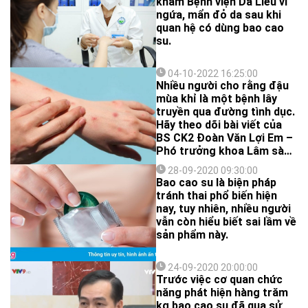
khám Bệnh viện Da Liễu vì
ngứa, mẩn đỏ da sau khi
quan hệ có dùng bao cao
su.
04-10-2022 16:25:00
Nhiều người cho rằng đậu
mùa khỉ là một bệnh lây
truyền qua đường tình dục.
Hãy theo dõi bài viết của
BS CK2 Đoàn Văn Lợi Em –
Phó trưởng khoa Lâm sàng
3 – BV Da Liễu TP.HCM để
28-09-2020 09:30:00
xem đây có phải là một
Bao cao su là biện pháp
bệnh lây truyền qua đường
tránh thai phổ biến hiện
tình dục hay không và biết
nay, tuy nhiên, nhiều người
được cách nhận biết các
vẫn còn hiểu biết sai lầm về
yếu tố nguy cơ, triệu chứng
sản phẩm này.
để chủ động đi khám bệnh
để được xét nghiệm và
điều trị kịp thời, tránh lây
24-09-2020 20:00:00
Trước việc cơ quan chức
lan ra cộng đồng.
năng phát hiện hàng trăm
kg bao cao su đã qua sử