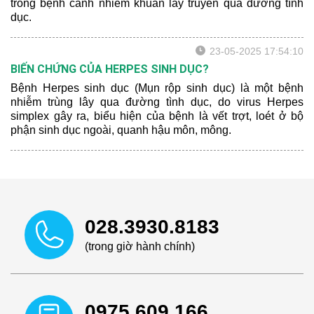
trong bệnh cảnh nhiễm khuẩn lây truyền qua đường tình
dục.
23-05-2025 17:54:10
BIẾN CHỨNG CỦA HERPES SINH DỤC?
Bệnh Herpes sinh dục (Mụn rộp sinh dục) là một bệnh
nhiễm trùng lây qua đường tình dục, do virus Herpes
simplex gây ra, biểu hiện của bệnh là vết trợt, loét ở bộ
phận sinh dục ngoài, quanh hậu môn, mông.
028.3930.8183
(trong giờ hành chính)
0975.609.166