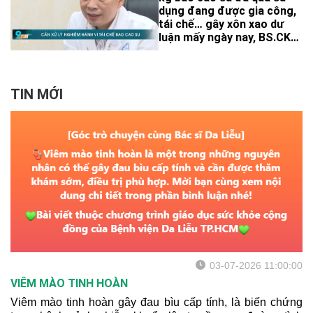
dụng đang được gia công,
tái chế… gây xôn xao dư
luận mấy ngày nay, BS.CK2
Bùi Mạnh Hà – Phó trưởng
khoa Lâm sàng 3 – Bệnh
viện Da Liễu TP.HCM cho
biết việc tái sử dụng bao
TIN MỚI
cao su có thể làm lây
nhiễm các bệnh lây qua
đường tình dục, tăng nguy
cơ mang thai ngoài ý
muốn…
03-07-2026 11:00:00
VIÊM MÀO TINH HOÀN
Viêm mào tinh hoàn gây đau bìu cấp tính, là biến chứng