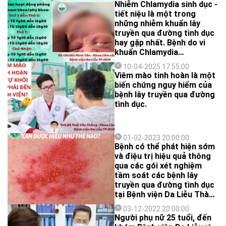
Nhiễm Chlamydia sinh dục -
tiết niệu là một trong
những nhiễm khuẩn lây
truyền qua đường tình dục
hay gặp nhất. Bệnh do vi
khuẩn Chlamydia
trachomatis gây ra.
10-04-2025 17:55:00
Viêm mào tinh hoàn là một
biến chứng nguy hiểm của
bệnh lây truyền qua đường
tình dục.
01-02-2023 20:00:00
Bệnh có thể phát hiện sớm
và điệu trị hiệu quả thông
qua các gói xét nghiệm
tầm soát các bệnh lây
truyền qua đường tình dục
tại Bệnh viện Da Liễu Thành
phố Hồ Chí Minh.
03-12-2022 20:00:00
Người phụ nữ 25 tuổi, đến