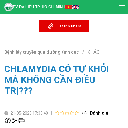
BV DA LIỄU TP. HỒ CHÍ MINH
Tog
nav
Đặt lịch khám
Bệnh lây truyền qua đường tình dục / KHÁC
CHLAMYDIA CÓ TỰ KHỎI
MÀ KHÔNG CẦN ĐIỀU
TRỊ???
Đánh giá
|
/ 5
21-05-2025 17:35:48