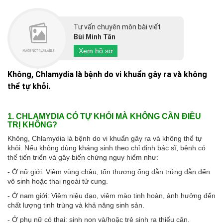
Tư vấn chuyên môn bài viết
Bùi Minh Tân
Xem hồ sơ
Không, Chlamydia là bệnh do vi khuẩn gây ra và không
thể tự khỏi.
1. CHLAMYDIA CÓ TỰ KHỎI MÀ KHÔNG CẦN ĐIỀU
TRỊ KHÔNG?
Không, Chlamydia là bệnh do vi khuẩn gây ra và không thể tự
khỏi. Nếu không dùng kháng sinh theo chỉ định bác sĩ, bệnh có
thể tiến triển và gây biến chứng nguy hiểm như:
- Ở nữ giới: Viêm vùng chậu, tổn thương ống dẫn trứng dẫn đến
vô sinh hoặc thai ngoài tử cung.
- Ở nam giới: Viêm niệu đạo, viêm mào tinh hoàn, ảnh hưởng đến
chất lượng tinh trùng và khả năng sinh sản.
- Ở phụ nữ có thai: sinh non và/hoặc trẻ sinh ra thiếu cân.