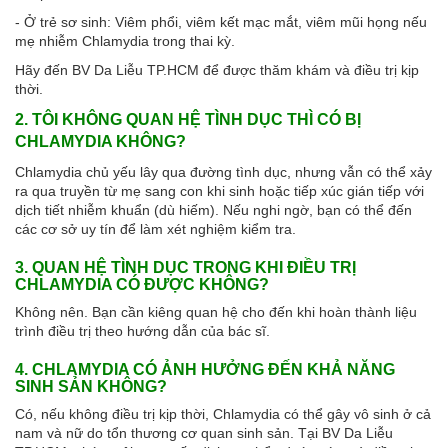
- Ở trẻ sơ sinh: Viêm phổi, viêm kết mạc mắt, viêm mũi họng nếu
mẹ nhiễm Chlamydia trong thai kỳ.
Hãy đến BV Da Liễu TP.HCM để được thăm khám và điều trị kịp
thời.
2. TÔI KHÔNG QUAN HỆ TÌNH DỤC THÌ CÓ BỊ
CHLAMYDIA KHÔNG?
Chlamydia chủ yếu lây qua đường tình dục, nhưng vẫn có thể xảy
ra qua truyền từ mẹ sang con khi sinh hoặc tiếp xúc gián tiếp với
dịch tiết nhiễm khuẩn (dù hiếm). Nếu nghi ngờ, bạn có thể đến
các cơ sở uy tín để làm xét nghiệm kiểm tra.
3. QUAN HỆ TÌNH DỤC TRONG KHI ĐIỀU TRỊ
CHLAMYDIA CÓ ĐƯỢC KHÔNG?
Không nên. Bạn cần kiêng quan hệ cho đến khi hoàn thành liệu
trình điều trị theo hướng dẫn của bác sĩ.
4. CHLAMYDIA CÓ ẢNH HƯỞNG ĐẾN KHẢ NĂNG
SINH SẢN KHÔNG?
Có, nếu không điều trị kịp thời, Chlamydia có thể gây vô sinh ở cả
nam và nữ do tổn thương cơ quan sinh sản. Tại BV Da Liễu