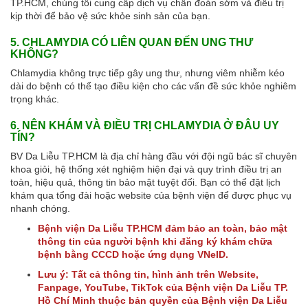
TP.HCM, chúng tôi cung cấp dịch vụ chẩn đoán sớm và điều trị
kịp thời để bảo vệ sức khỏe sinh sản của bạn.
5. CHLAMYDIA CÓ LIÊN QUAN ĐẾN UNG THƯ
KHÔNG?
Chlamydia không trực tiếp gây ung thư, nhưng viêm nhiễm kéo
dài do bệnh có thể tạo điều kiện cho các vấn đề sức khỏe nghiêm
trọng khác.
6. NÊN KHÁM VÀ ĐIỀU TRỊ CHLAMYDIA Ở ĐÂU UY
TÍN?
BV Da Liễu TP.HCM là địa chỉ hàng đầu với đội ngũ bác sĩ chuyên
khoa giỏi, hệ thống xét nghiệm hiện đại và quy trình điều trị an
toàn, hiệu quả, thông tin bảo mật tuyệt đối. Bạn có thể đặt lịch
khám qua tổng đài hoặc website của bệnh viện để được phục vụ
nhanh chóng.
Bệnh viện Da Liễu TP.HCM đảm bảo an toàn, bảo mật
thông tin của người bệnh khi đăng ký khám chữa
bệnh bằng CCCD hoặc ứng dụng VNeID.
Lưu ý: Tất cả thông tin, hình ảnh trên Website,
Fanpage, YouTube, TikTok của Bệnh viện Da Liễu TP.
Hồ Chí Minh thuộc bản quyền của Bệnh viện Da Liễu