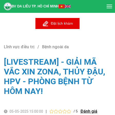
BV DA LIỄU TP. HỒ CHÍ MINH
Tog
nav
Đặt lịch khám
Lĩnh vực điều trị / Bệnh ngoài da
[LIVESTREAM] - GIẢI MÃ
VẮC XIN ZONA, THỦY ĐẬU,
HPV - PHÒNG BỆNH TỪ
HÔM NAY!
Đánh giá
|
/ 5
05-05-2025 15:00:00