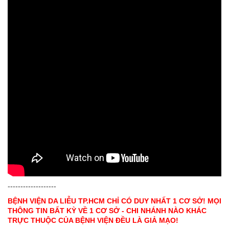
-------------------
BỆNH VIỆN DA LIỄU TP.HCM CHỈ CÓ DUY NHẤT 1 CƠ SỞ! MỌI
THÔNG TIN BẤT KỲ VỀ 1 CƠ SỞ - CHI NHÁNH NÀO KHÁC
TRỰC THUỘC CỦA BỆNH VIỆN ĐỀU LÀ GIẢ MẠO!