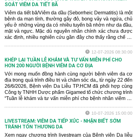
SOÁT VIÊM DA TIẾT BÃ
Viêm da tiết bã/Viêm da dầu (Seborrheic Dermatitis) là một
bệnh da mạn tính, thường gây đỏ, bong vảy và ngứa, chủ
yếu ở những vùng da có nhiều tuyến bã nhờn như da đầu,
mặt và ngực. Mặc dù nguyên nhân chính xác chưa được
xác định, nhiều nghiên cứu gần đây cho thấy rằng chế độ
dinh dưỡng và sức khỏe tâm lý có thể ảnh hưởng đến
mức độ nghiêm trọng của bệnh.
12-07-2026 08:30:00
KHÉP LẠI TUẦN LỄ KHÁM VÀ TƯ VẤN MIỄN PHÍ CHO
HƠN 200 NGƯỜI BỆNH VIÊM DA CƠ ĐỊA
Với mong muốn đồng hành cùng người bệnh viêm da cơ
địa trong quá trình điều trị và chăm sóc da,, từ ngày 22 đến
26/6/2026, Bệnh viện Da Liễu TP.HCM đã phối hợp cùng
Công ty TNHH Dược phẩm Gigamed tổ chức chương trình
“Tuần lễ khám và tư vấn miễn phí cho bệnh nhân viêm da
cơ địa” tại Khoa Khám bệnh của bệnh viện.
10-07-2026 15:00:00
LIVESTREAM: VIÊM DA TIẾP XÚC - NHẬN BIẾT SỚM
TRÁNH TỔN THƯƠNG DA
Xem ngay chương trình livestream của Bệnh viện Da liễu