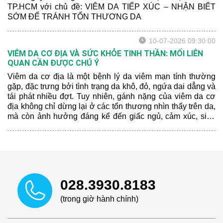
TP.HCM với chủ đề: VIÊM DA TIẾP XÚC – NHẬN BIẾT
SỚM ĐỂ TRÁNH TỔN THƯƠNG DA
10-07-2026 09:30:00
VIÊM DA CƠ ĐỊA VÀ SỨC KHỎE TINH THẦN: MỐI LIÊN
QUAN CẦN ĐƯỢC CHÚ Ý
Viêm da cơ địa là một bệnh lý da viêm mạn tính thường
gặp, đặc trưng bởi tình trạng da khô, đỏ, ngứa dai dẳng và
tái phát nhiều đợt. Tuy nhiên, gánh nặng của viêm da cơ
địa không chỉ dừng lại ở các tổn thương nhìn thấy trên da,
mà còn ảnh hưởng đáng kể đến giấc ngủ, cảm xúc, sinh
hoạt hằng ngày và chất lượng cuộc sống của người bệnh.
028.3930.8183
(trong giờ hành chính)