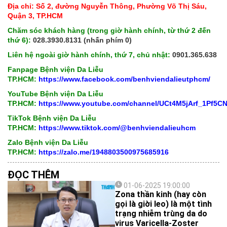
Địa chỉ: Số 2, đường Nguyễn Thông, Phường Võ Thị Sáu,
Quận 3, TP.HCM
Chăm sóc khách hàng (trong giờ hành chính, từ thứ 2 đến
thứ 6):
028.3930.8131 (nhấn phím 0)
Liên hệ ngoài giờ hành chính, thứ 7, chủ nhật:
0901.365.638
Fanpage Bệnh viện Da Liễu
TP.HCM:
https://www.facebook.com/benhviendalieutphcm/
YouTube Bệnh viện Da Liễu
TP.HCM:
https://www.youtube.com/channel/UCt4M5jArf_1Pf5
TikTok Bệnh viện Da Liễu
TP.HCM:
https://www.tiktok.com/@benhviendalieuhcm
Zalo Bệnh viện Da Liễu
TP.HCM:
https://zalo.me/1948803500975685916
ĐỌC THÊM
01-06-2025 19:00:00
Zona thần kinh (hay còn
gọi là giời leo) là một tình
trạng nhiễm trùng da do
virus Varicella-Zoster