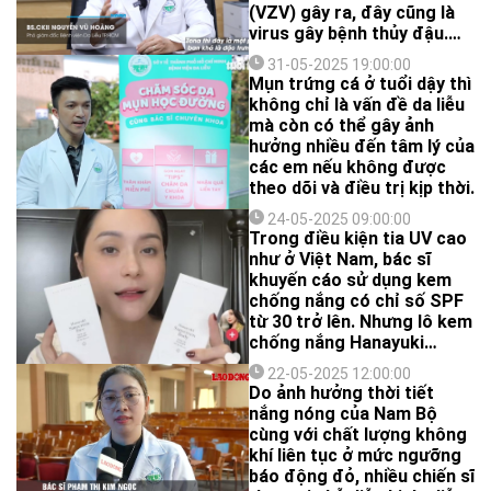
(VZV) gây ra, đây cũng là
virus gây bệnh thủy đậu.
Bệnh thường gây đau rát
31-05-2025 19:00:00
da, nổi mụn nước thành dải
Mụn trứng cá ở tuổi dậy thì
và có thể để lại biến chứng
không chỉ là vấn đề da liễu
lâu dài.
mà còn có thể gây ảnh
hưởng nhiều đến tâm lý của
các em nếu không được
theo dõi và điều trị kịp thời.
24-05-2025 09:00:00
Trong điều kiện tia UV cao
như ở Việt Nam, bác sĩ
khuyến cáo sử dụng kem
chống nắng có chỉ số SPF
từ 30 trở lên. Nhưng lô kem
chống nắng Hanayuki
Sunscreen Body (hộp một
22-05-2025 12:00:00
tuýp 100g) có chỉ số chống
Do ảnh hưởng thời tiết
nắng là SPF 2,4, còn trên
nắng nóng của Nam Bộ
nhãn ghi SPF 50.
cùng với chất lượng không
khí liên tục ở mức ngưỡng
báo động đỏ, nhiều chiến sĩ