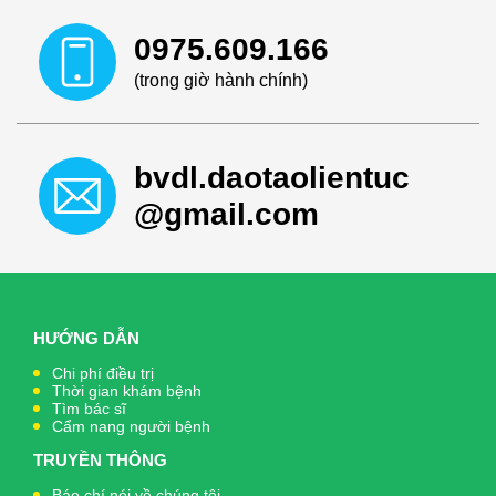
0975.609.166
(trong giờ hành chính)
bvdl.daotaolientuc
@gmail.com
HƯỚNG DẪN
Chi phí điều trị
Thời gian khám bệnh
Tìm bác sĩ
Cẩm nang người bệnh
TRUYỀN THÔNG
Báo chí nói về chúng tôi