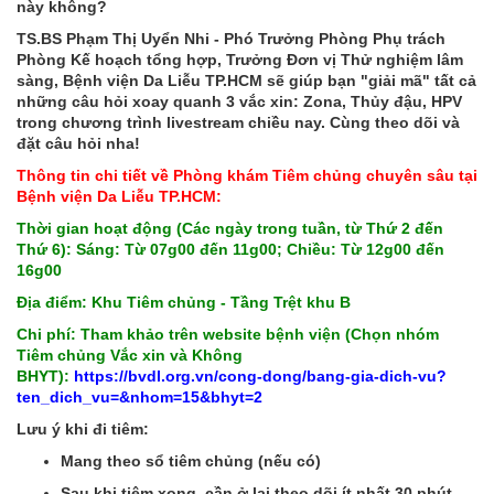
này không?
TS.BS
Phạm Thị Uyển Nhi - Phó Trưởng Phòng Phụ trách
Phòng Kế hoạch tổng hợp, Trưởng Đơn vị Thử nghiệm lâm
sàng, Bệnh viện Da Liễu TP.HCM sẽ giúp bạn "giải mã" tất cả
những câu hỏi xoay quanh 3 vắc xin: Zona, Thủy đậu, HPV
trong chương trình livestream chiều nay. Cùng theo dõi và
đặt câu hỏi nha!
Thông tin chi tiết về Phòng khám Tiêm chủng chuyên sâu tại
Bệnh viện Da Liễu TP.HCM:
Thời gian hoạt động (Các ngày trong tuần, từ Thứ 2 đến
Thứ 6): Sáng: Từ 07g00 đến 11g00; Chiều: Từ 12g00 đến
16g00
Địa điểm: Khu Tiêm chủng - Tầng Trệt khu B
Chi phí: Tham khảo trên website bệnh viện (Chọn nhóm
Tiêm chủng Vắc xin và Không
BHYT):
https://bvdl.org.vn/cong-dong/bang-gia-dich-vu?
ten_dich_vu=&nhom=15&bhyt=2
Lưu ý khi đi tiêm:
Mang theo sổ tiêm chủng (nếu có)
Sau khi tiêm xong, cần ở lại theo dõi ít nhất 30 phút