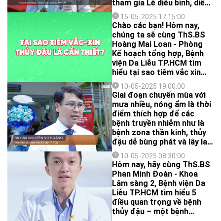
tham gia Lễ diễu binh, diễu
hành Kỷ niệm 50 năm Ngày
15-05-2025 17:15:00
Giải phóng miền Nam,
Chào các bạn! Hôm nay,
thống nhất Đất nước
chúng ta sẽ cùng ThS.BS
(30/4/1975-30/4/2025) vừa
Hoàng Mai Loan - Phòng
qua đã gặp một số các vấn
Kế hoạch tổng hợp, Bệnh
đề về da.
viện Da Liễu TP.HCM tìm
hiểu tại sao tiêm vắc xin
thủy đậu lại vô cùng quan
10-05-2025 19:00:00
trọng cho sức khỏe của
Giai đoạn chuyển mùa với
bạn và gia đình nhé!
mưa nhiều, nóng ẩm là thời
điểm thích hợp để các
bệnh truyền nhiễm như là
bệnh zona thần kinh, thủy
đậu dễ bùng phát và lây lan.
Người dân cần có các biện
10-05-2025 08:30:00
pháp chủ động phòng ngừa
Hôm nay, hãy cùng ThS.BS
cũng như điều trị đúng, kịp
Phan Minh Đoàn - Khoa
thời nếu mắc bệnh.
Lâm sàng 2, Bệnh viện Da
Liễu TP.HCM tìm hiểu 5
điều quan trọng về bệnh
thủy đậu – một bệnh
truyền nhiễm rất phổ biến,