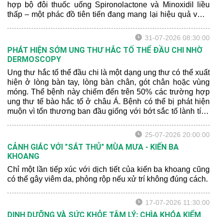
hợp bộ đôi thuốc uống Spironolactone và Minoxidil liều
thấp – một phác đồ tiên tiến đang mang lại hiệu quả vượt
trội. Hãy để bác sĩ da liễu chia sẻ cho bạn một số thông tin
mới nhất nhé:
31-07-2026 08:30:00
PHÁT HIỆN SỚM UNG THƯ HẮC TỐ THỂ ĐẦU CHI NHỜ
DERMOSCOPY
Ung thư hắc tố thể đầu chi là một dạng ung thư có thể xuất
hiện ở lòng bàn tay, lòng bàn chân, gót chân hoặc vùng
móng. Thể bệnh này chiếm đến trên 50% các trường hợp
ung thư tế bào hắc tố ở châu Á. Bệnh có thể bị phát hiện
muộn vì tổn thương ban đầu giống với bớt sắc tố lành tính
hoặc xuất huyết sau chấn thương.
25-07-2026 20:00:00
CẢNH GIÁC VỚI "SÁT THỦ" MÙA MƯA - KIẾN BA
KHOANG
Chỉ một lần tiếp xúc với dịch tiết của kiến ba khoang cũng
có thể gây viêm da, phỏng rộp nếu xử trí không đúng cách.
17-07-2026 11:30:00
DINH DƯỠNG VÀ SỨC KHỎE TÂM LÝ: CHÌA KHÓA KIỂM