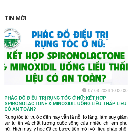
đặc biệt ở trẻ em, nhưng
cũng có thể xảy ra ở người
lớn. Dù thường lành tính,
TIN MỚI
thủy đậu vẫn tiềm ẩn nguy
cơ biến chứng nếu không
được phát hiện và xử trí
đúng cách. Hãy cùng xem
ngay để hiểu và phòng
bệnh hiệu quả nhé!
07-08-2026 10:00:00
PHÁC ĐỒ ĐIỀU TRỊ RỤNG TÓC Ở NỮ: KẾT HỢP
SPIRONOLACTONE & MINOXIDIL UỐNG LIỀU THẤP LIỆU
CÓ AN TOÀN?
Rụng tóc từ trước đến nay vẫn là nỗi lo lắng, làm suy giảm
sự tự tin và chất lượng cuộc sống của nhiều chị em phụ
nữ. Hiện nay, y học đã có bước tiến mới với liệu pháp phối