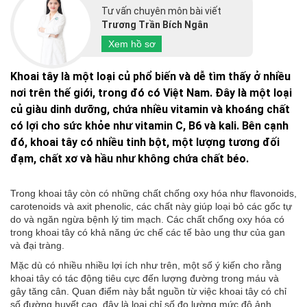
Tư vấn chuyên môn bài viết
Trương Trần Bích Ngân
Xem hồ sơ
Khoai tây là một loại củ phổ biến và dễ tìm thấy ở nhiều
nơi trên thế giới, trong đó có Việt Nam. Đây là một loại
củ giàu dinh dưỡng, chứa nhiều vitamin và khoáng chất
có lợi cho sức khỏe như vitamin C, B6 và kali. Bên cạnh
đó, khoai tây có nhiều tinh bột, một lượng tương đối
đạm, chất xơ và hầu như không chứa chất béo.
Trong khoai tây còn có những chất chống oxy hóa như flavonoids,
carotenoids và axit phenolic, các chất này giúp loại bỏ các gốc tự
do và ngăn ngừa bệnh lý tim mạch. Các chất chống oxy hóa có
trong khoai tây có khả năng ức chế các tế bào ung thư của gan
và đại tràng.
Mặc dù có nhiều nhiều lợi ích như trên, một số ý kiến cho rằng
khoai tây có tác động tiêu cực đến lượng đường trong máu và
gây tăng cân. Quan điểm này bắt nguồn từ việc khoai tây có chỉ
số đường huyết cao, đây là loại chỉ số đo lường mức độ ảnh