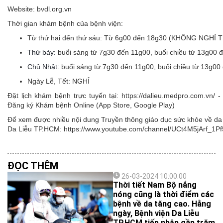
Website: bvdl.org.vn
Thời gian khám bệnh của bệnh viện:
Từ thứ hai đến thứ sáu:
Từ 6g00 đến 18g30 (KHÔNG NGHỈ 
Thứ bảy:
buổi sáng từ 7g30 đến 11g00, buổi chiều từ 13g00 
Chủ Nhật:
buổi sáng từ 7g30 đến 11g00, buổi chiều từ 13g00
Ngày Lễ, Tết:
NGHỈ
Đặt lịch khám bệnh trực tuyến tại: https://dalieu.medpro.com.vn
Đăng ký Khám bệnh Online (App Store, Google Play)
Để xem được nhiều nội dung Truyền thông giáo dục sức khỏe về da l
Da Liễu TP.HCM: https://www.youtube.com/channel/UCt4M5jArf
ĐỌC THÊM
26-03-2024 10:00:00
Thời tiết Nam Bộ nắng
nóng cũng là thời điểm các
bệnh về da tăng cao. Hằng
ngày, Bệnh viện Da Liễu
TP.HCM tiếp nhận gần trăm