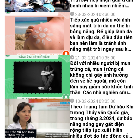
bệnh nhân bị viêm nhiễm
vùng da đến khám.
23-03-2024 08:30:00
Tiếp xúc quá nhiều với ánh
sáng mặt trời da có thể bị
bỏng nắng. Để giúp lành da
và làm dịu da, điều đầu tiên
bạn nên làm là tránh ánh
nắng mặt trời ngay sau khi
phát hiện bỏng nắng.
21-03-2024 10:35:00
Đối với nhiều người bị mụn
trứng cá, mụn trứng cá
không chỉ gây ảnh hưởng
đến vẻ bề ngoài, mà còn
làm suy giảm sức khỏe tinh
thần. Các nhà nghiên cứu
đã chứng minh rằng người
10-03-2024 08:05:00
bị mụn trứng cá có thể mắc
Theo Trung tâm Dự báo Khí
các vấn đề tâm lý bao gồm:
tượng Thủy văn Quốc gia,
trầm cảm, lo lắng, tự ti,
trong tháng 3.2024, dự báo
ngại giao tiếp gây giảm
nắng nóng gay gắt diện
chất lượng cuộc sống trầm
rộng tiếp tục xuất hiện
trọng. Nếu bạn đang thắc
nhiều đợt do tác động của