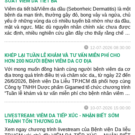
SOÁT VIÊM DA TIẾT BÃ
Viêm da tiết bã/Viêm da dầu (Seborrheic Dermatitis) là một
bệnh da mạn tính, thường gây đỏ, bong vảy và ngứa, chủ
yếu ở những vùng da có nhiều tuyến bã nhờn như da đầu,
mặt và ngực. Mặc dù nguyên nhân chính xác chưa được
xác định, nhiều nghiên cứu gần đây cho thấy rằng chế độ
dinh dưỡng và sức khỏe tâm lý có thể ảnh hưởng đến
mức độ nghiêm trọng của bệnh.
12-07-2026 08:30:00
KHÉP LẠI TUẦN LỄ KHÁM VÀ TƯ VẤN MIỄN PHÍ CHO
HƠN 200 NGƯỜI BỆNH VIÊM DA CƠ ĐỊA
Với mong muốn đồng hành cùng người bệnh viêm da cơ
địa trong quá trình điều trị và chăm sóc da,, từ ngày 22 đến
26/6/2026, Bệnh viện Da Liễu TP.HCM đã phối hợp cùng
Công ty TNHH Dược phẩm Gigamed tổ chức chương trình
“Tuần lễ khám và tư vấn miễn phí cho bệnh nhân viêm da
cơ địa” tại Khoa Khám bệnh của bệnh viện.
10-07-2026 15:00:00
LIVESTREAM: VIÊM DA TIẾP XÚC - NHẬN BIẾT SỚM
TRÁNH TỔN THƯƠNG DA
Xem ngay chương trình livestream của Bệnh viện Da liễu