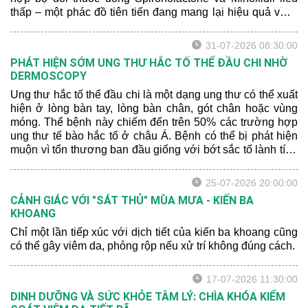
thấp – một phác đồ tiên tiến đang mang lại hiệu quả vượt
trội. Hãy để bác sĩ da liễu chia sẻ cho bạn một số thông tin
mới nhất nhé:
31-07-2026 08:30:00
PHÁT HIỆN SỚM UNG THƯ HẮC TỐ THỂ ĐẦU CHI NHỜ
DERMOSCOPY
Ung thư hắc tố thể đầu chi là một dạng ung thư có thể xuất
hiện ở lòng bàn tay, lòng bàn chân, gót chân hoặc vùng
móng. Thể bệnh này chiếm đến trên 50% các trường hợp
ung thư tế bào hắc tố ở châu Á. Bệnh có thể bị phát hiện
muộn vì tổn thương ban đầu giống với bớt sắc tố lành tính
hoặc xuất huyết sau chấn thương.
25-07-2026 20:00:00
CẢNH GIÁC VỚI "SÁT THỦ" MÙA MƯA - KIẾN BA
KHOANG
Chỉ một lần tiếp xúc với dịch tiết của kiến ba khoang cũng
có thể gây viêm da, phỏng rộp nếu xử trí không đúng cách.
17-07-2026 11:30:00
DINH DƯỠNG VÀ SỨC KHỎE TÂM LÝ: CHÌA KHÓA KIỂM