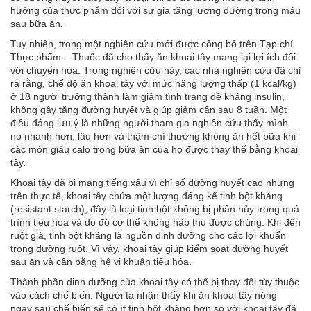
hưởng của thực phẩm đối với sự gia tăng lượng đường trong máu
sau bữa ăn.
Tuy nhiên, trong một nghiên cứu mới được công bố trên Tạp chí
Thực phẩm – Thuốc đã cho thấy ăn khoai tây mang lại lợi ích đối
với chuyển hóa. Trong nghiên cứu này, các nhà nghiên cứu đã chỉ
ra rằng, chế độ ăn khoai tây với mức năng lượng thấp (1 kcal/kg)
ở 18 người trưởng thành làm giảm tình trạng đề kháng insulin,
không gây tăng đường huyết và giúp giảm cân sau 8 tuần. Một
điều đáng lưu ý là những người tham gia nghiên cứu thấy mình
no nhanh hơn, lâu hơn và thậm chí thường không ăn hết bữa khi
các món giàu calo trong bữa ăn của họ được thay thế bằng khoai
tây.
Khoai tây đã bị mang tiếng xấu vì chỉ số đường huyết cao nhưng
trên thực tế, khoai tây chứa một lượng đáng kể tinh bột kháng
(resistant starch), đây là loại tinh bột không bị phân hủy trong quá
trình tiêu hóa và do đó cơ thể không hấp thu được chúng. Khi đến
ruột già, tinh bột kháng là nguồn dinh dưỡng cho các lợi khuẩn
trong đường ruột. Vì vậy, khoai tây giúp kiểm soát đường huyết
sau ăn và cân bằng hệ vi khuẩn tiêu hóa.
Thành phần dinh dưỡng của khoai tây có thể bị thay đổi tùy thuộc
vào cách chế biến. Người ta nhận thấy khi ăn khoai tây nóng
ngay sau chế biến sẽ có ít tinh bột kháng hơn so với khoai tây đã