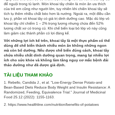
để nguội trong tủ lạnh. Món khoai tây chiên là món ăn ưa thích
của trẻ em cũng như người lớn, tuy nhiên khi chiên khoai tây sẽ
tích tụ thêm nhiều chất béo hơn là nướng. Ngoài ra, một điều cần
lưu ý, phần vỏ khoai tây có giá trị dinh dưỡng cao. Mặc dù lớp vỏ
khoai tây chỉ chiếm 1 – 2% trọng lượng nhưng chứa đến 52%
lượng chất xơ có trong củ. Khi chế biến loại bỏ lớp vỏ này cũng
làm giảm các thành phần có lợi đáng kể.
Với những lợi ích kể trên, khoai tây là một thực phẩm có thể
dùng để chế biến thành nhiều món ăn không những ngon
mà còn bổ dưỡng. Nếu được chế biến đúng cách, khoai tây
chứa nhiều chất dinh dưỡng quan trọng, mang lại nhiều lợi
ích cho sức khỏe và không làm tăng nguy cơ mắc bệnh đái
tháo đường như đã được giả định.
TÀI LIỆU THAM KHẢO
1. Rebello, Candida J., et al. "Low-Energy Dense Potato-and
Bean-Based Diets Reduce Body Weight and Insulin Resistance: A
Randomized, Feeding, Equivalence Trial." Journal of Medicinal
Food 25.12 (2022): 1155-1163.
2. https://www.healthline.com/nutrition/benefits-of-potatoes