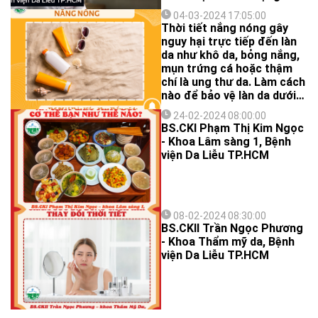
mắc vì sao mụn có thể gây
khí hậu El Nino.
ra những vấn đề này thì bạn
04-03-2024 17:05:00
Thời tiết nắng nóng gây
chỉ cần đọc câu chuyện
nguy hại trực tiếp đến làn
của bạn Nguyễn Ngọc M. ,
da như khô da, bỏng nắng,
20 tuổi.
mụn trứng cá hoặc thậm
chí là ung thư da. Làm cách
nào để bảo vệ làn da dưới
thời tiết nắng nóng? Hãy
24-02-2024 08:00:00
làm theo 5 mẹo sau đây:
BS.CKI Phạm Thị Kim Ngọc
- Khoa Lâm sàng 1, Bệnh
viện Da Liễu TP.HCM
08-02-2024 08:30:00
BS.CKII Trần Ngọc Phương
- Khoa Thẩm mỹ da, Bệnh
viện Da Liễu TP.HCM