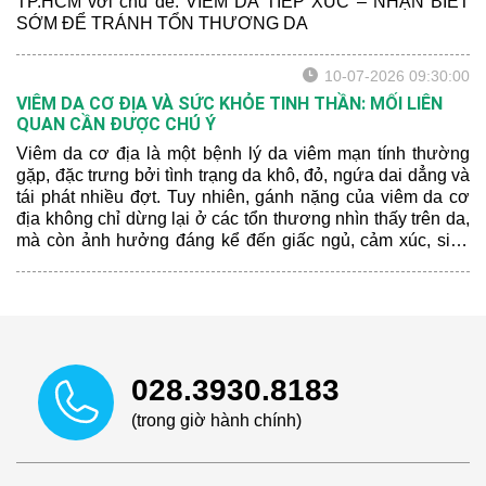
TP.HCM với chủ đề: VIÊM DA TIẾP XÚC – NHẬN BIẾT
SỚM ĐỂ TRÁNH TỔN THƯƠNG DA
10-07-2026 09:30:00
VIÊM DA CƠ ĐỊA VÀ SỨC KHỎE TINH THẦN: MỐI LIÊN
QUAN CẦN ĐƯỢC CHÚ Ý
Viêm da cơ địa là một bệnh lý da viêm mạn tính thường
gặp, đặc trưng bởi tình trạng da khô, đỏ, ngứa dai dẳng và
tái phát nhiều đợt. Tuy nhiên, gánh nặng của viêm da cơ
địa không chỉ dừng lại ở các tổn thương nhìn thấy trên da,
mà còn ảnh hưởng đáng kể đến giấc ngủ, cảm xúc, sinh
hoạt hằng ngày và chất lượng cuộc sống của người bệnh.
028.3930.8183
(trong giờ hành chính)