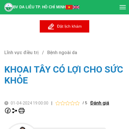
BV DA LIỄU TP. HỒ CHÍ MINH
Tog
nav
Đặt lịch khám
Lĩnh vực điều trị / Bệnh ngoài da
KHOAI TÂY CÓ LỢI CHO SỨC
KHỎE
Đánh giá
|
/ 5
01-04-2024 19:00:00