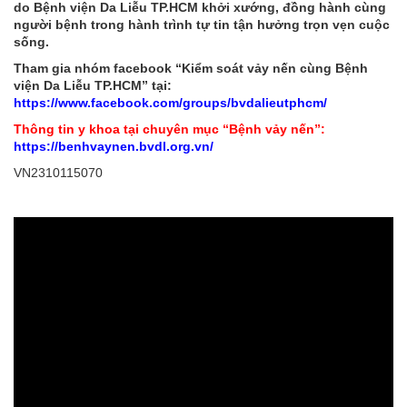
do Bệnh viện Da Liễu TP.HCM khởi xướng, đồng hành cùng
người bệnh trong hành trình tự tin tận hưởng trọn vẹn cuộc
sống.
Tham gia nhóm facebook “Kiểm soát vảy nến cùng Bệnh
viện Da Liễu TP.HCM” tại:
https://www.facebook.com/groups/bvdalieutphcm/
Thông tin y khoa tại chuyên mục “Bệnh vảy nến”:
https://benhvaynen.bvdl.org.vn/
VN2310115070