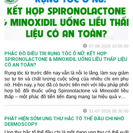
07-08-2026 10:00:00
PHÁC ĐỒ ĐIỀU TRỊ RỤNG TÓC Ở NỮ: KẾT HỢP
SPIRONOLACTONE & MINOXIDIL UỐNG LIỀU THẤP LIỆU
CÓ AN TOÀN?
Rụng tóc từ trước đến nay vẫn là nỗi lo lắng, làm suy giảm
sự tự tin và chất lượng cuộc sống của nhiều chị em phụ
nữ. Hiện nay, y học đã có bước tiến mới với liệu pháp phối
hợp bộ đôi thuốc uống Spironolactone và Minoxidil liều
thấp – một phác đồ tiên tiến đang mang lại hiệu quả vượt
trội. Hãy để bác sĩ da liễu chia sẻ cho bạn một số thông tin
mới nhất nhé:
31-07-2026 08:30:00
PHÁT HIỆN SỚM UNG THƯ HẮC TỐ THỂ ĐẦU CHI NHỜ
DERMOSCOPY
Ung thư hắc tố thể đầu chi là một dạng ung thư có thể xuất