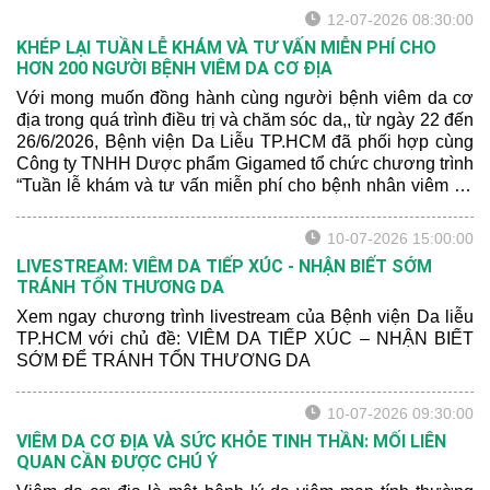
mức độ nghiêm trọng của bệnh.
12-07-2026 08:30:00
KHÉP LẠI TUẦN LỄ KHÁM VÀ TƯ VẤN MIỄN PHÍ CHO
HƠN 200 NGƯỜI BỆNH VIÊM DA CƠ ĐỊA
Với mong muốn đồng hành cùng người bệnh viêm da cơ
địa trong quá trình điều trị và chăm sóc da,, từ ngày 22 đến
26/6/2026, Bệnh viện Da Liễu TP.HCM đã phối hợp cùng
Công ty TNHH Dược phẩm Gigamed tổ chức chương trình
“Tuần lễ khám và tư vấn miễn phí cho bệnh nhân viêm da
cơ địa” tại Khoa Khám bệnh của bệnh viện.
10-07-2026 15:00:00
LIVESTREAM: VIÊM DA TIẾP XÚC - NHẬN BIẾT SỚM
TRÁNH TỔN THƯƠNG DA
Xem ngay chương trình livestream của Bệnh viện Da liễu
TP.HCM với chủ đề: VIÊM DA TIẾP XÚC – NHẬN BIẾT
SỚM ĐỂ TRÁNH TỔN THƯƠNG DA
10-07-2026 09:30:00
VIÊM DA CƠ ĐỊA VÀ SỨC KHỎE TINH THẦN: MỐI LIÊN
QUAN CẦN ĐƯỢC CHÚ Ý