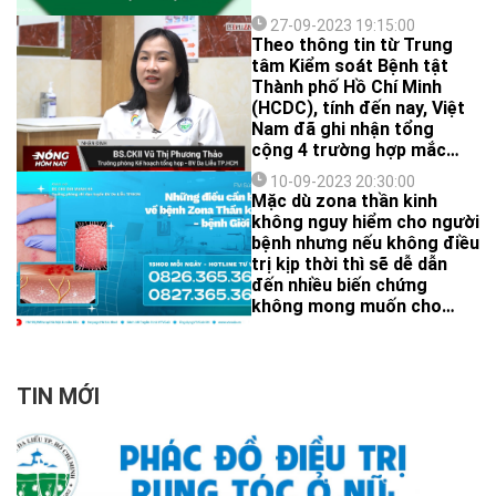
27-09-2023 19:15:00
Theo thông tin từ Trung
tâm Kiểm soát Bệnh tật
Thành phố Hồ Chí Minh
(HCDC), tính đến nay, Việt
Nam đã ghi nhận tổng
cộng 4 trường hợp mắc
bệnh đậu mùa khỉ.
10-09-2023 20:30:00
Mặc dù zona thần kinh
không nguy hiểm cho người
bệnh nhưng nếu không điều
trị kịp thời thì sẽ dễ dẫn
đến nhiều biến chứng
không mong muốn cho
người mắc phải.
TIN MỚI