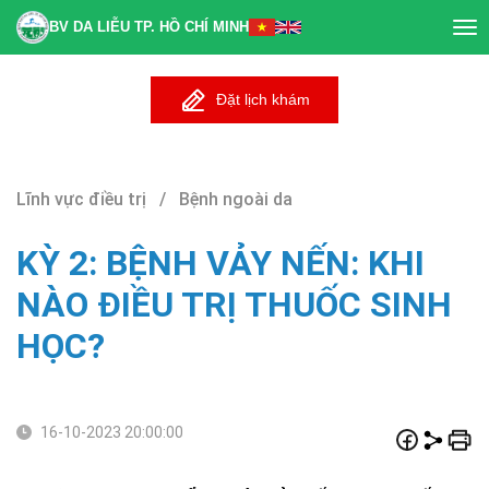
BV DA LIỄU TP. HỒ CHÍ MINH
Tog
nav
Đặt lịch khám
Lĩnh vực điều trị / Bệnh ngoài da
KỲ 2: BỆNH VẢY NẾN: KHI
NÀO ĐIỀU TRỊ THUỐC SINH
HỌC?
16-10-2023 20:00:00