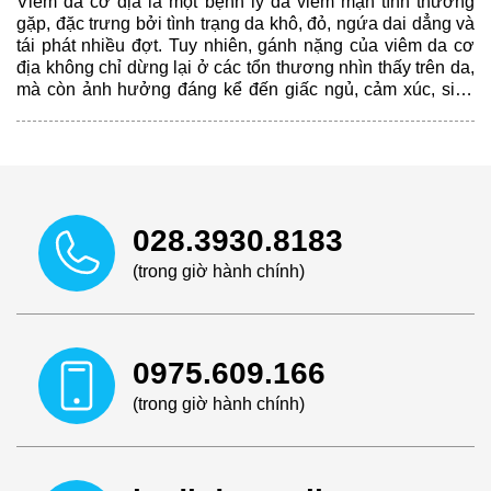
Viêm da cơ địa là một bệnh lý da viêm mạn tính thường
gặp, đặc trưng bởi tình trạng da khô, đỏ, ngứa dai dẳng và
tái phát nhiều đợt. Tuy nhiên, gánh nặng của viêm da cơ
địa không chỉ dừng lại ở các tổn thương nhìn thấy trên da,
mà còn ảnh hưởng đáng kể đến giấc ngủ, cảm xúc, sinh
hoạt hằng ngày và chất lượng cuộc sống của người bệnh.
028.3930.8183
(trong giờ hành chính)
0975.609.166
(trong giờ hành chính)