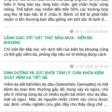
hiện ở lòng bàn tay, lòng bàn chân, gót chân hoặc vùng
móng. Thể bệnh này chiếm đến trên 50% các trường hợp
ung thư tế bào hắc tố ở châu Á. Bệnh có thể bị phát hiện
muộn vì tổn thương ban đầu giống với bớt sắc tố lành tính
hoặc xuất huyết sau chấn thương.
25-07-2026 20:00:00
CẢNH GIÁC VỚI "SÁT THỦ" MÙA MƯA - KIẾN BA
KHOANG
Chỉ một lần tiếp xúc với dịch tiết của kiến ba khoang cũng
có thể gây viêm da, phỏng rộp nếu xử trí không đúng cách.
17-07-2026 11:30:00
DINH DƯỠNG VÀ SỨC KHỎE TÂM LÝ: CHÌA KHÓA KIỂM
SOÁT VIÊM DA TIẾT BÃ
Viêm da tiết bã/Viêm da dầu (Seborrheic Dermatitis) là một
bệnh da mạn tính, thường gây đỏ, bong vảy và ngứa, chủ
yếu ở những vùng da có nhiều tuyến bã nhờn như da đầu,
mặt và ngực. Mặc dù nguyên nhân chính xác chưa được
xác định, nhiều nghiên cứu gần đây cho thấy rằng chế độ
dinh dưỡng và sức khỏe tâm lý có thể ảnh hưởng đến