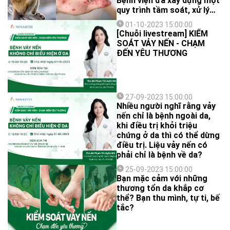
Bệnh viện đã xây dựng một
quy trình tầm soát, xử lý
đặc biệt cho những trường
01-10-2023 15:00:00
hợp có triệu chứng lâm
[Chuỗi livestream] KIỂM
sàng, nghi ngờ mắc bệnh
SOÁT VẢY NẾN - CHẠM
đậu mùa khỉ khi đến bệnh
ĐẾN YÊU THƯƠNG
viện khám.
27-09-2023 15:00:00
Nhiều người nghĩ rằng vảy
nến chỉ là bệnh ngoài da,
khi điều trị khỏi triệu
chứng ở da thì có thể dừng
điều trị. Liệu vảy nến có
phải chỉ là bệnh về da?
25-09-2023 15:00:00
Bạn mặc cảm với những
thương tổn da khắp cơ
thể? Bạn thu mình, tự ti, bế
tắc?