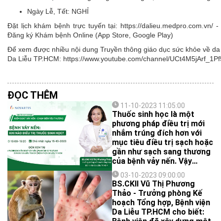
Ngày Lễ, Tết:
NGHỈ
Đặt lịch khám bệnh trực tuyến tại: https://dalieu.medpro.com.vn
Đăng ký Khám bệnh Online (App Store, Google Play)
Để xem được nhiều nội dung Truyền thông giáo dục sức khỏe về da l
Da Liễu TP.HCM: https://www.youtube.com/channel/UCt4M5jArf
ĐỌC THÊM
11-10-2023 11:05:00
Thuốc sinh học là một
phương pháp điều trị mới
nhắm trúng đích hơn với
mục tiêu điều trị sạch hoặc
gần như sạch sang thương
của bệnh vảy nến. Vậy
thuốc sinh học là gì và hiệu
03-10-2023 09:00:00
quả thật sự của nó trong
BS.CKII Vũ Thị Phương
điều trị vảy nến ra sao? Tất
Thảo - Trưởng phòng Kế
cả sẽ được giải đáp trong
hoạch Tổng hợp, Bệnh viện
số livestream này.
Da Liễu TP.HCM cho biết: