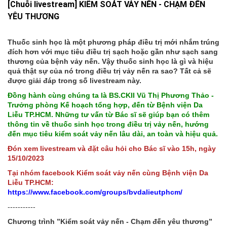
[Chuỗi livestream] KIỂM SOÁT VẢY NẾN - CHẠM ĐẾN
YÊU THƯƠNG
Thuốc sinh học là một phương pháp điều trị mới nhắm trúng
đích hơn với mục tiêu điều trị sạch hoặc gần như sạch sang
thương của bệnh vảy nến. Vậy thuốc sinh học là gì và hiệu
quả thật sự của nó trong điều trị vảy nến ra sao? Tất cả sẽ
được giải đáp trong số livestream này.
Đồng hành cùng chúng ta là BS.CKII Vũ Thị Phương Thảo -
Trưởng phòng Kế hoạch tổng hợp, đến từ Bệnh viện Da
Liễu TP.HCM. Những tư vấn từ Bác sĩ sẽ giúp bạn có thêm
thông tin về thuốc sinh học trong điều trị vảy nến, hướng
đến mục tiêu kiểm soát vảy nến lâu dài, an toàn và hiệu quả.
Đón xem livestream và đặt câu hỏi cho Bác sĩ vào 15h, ngày
15/10/2023
Tại nhóm facebook Kiểm soát vảy nến cùng Bệnh viện Da
Liễu TP.HCM:
https://www.facebook.com/groups/bvdalieutphcm/
-----------
Chương trình ”Kiểm soát vảy nến - Chạm đến yêu thương”