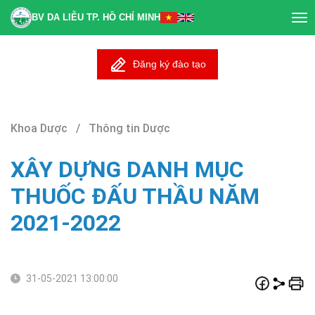
BV DA LIỄU TP. HỒ CHÍ MINH
Tog
nav
Đăng ký đào tạo
Khoa Dược / Thông tin Dược
XÂY DỰNG DANH MỤC
THUỐC ĐẤU THẦU NĂM
2021-2022
31-05-2021 13:00:00