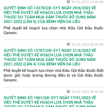
30-06-2023 13:00:00
QUYẾT ĐỊNH SỐ 13370/QĐ-SYT NGÀY 29/6/2023 VỀ
VIỆC PHÊ DUYỆT KẾ HOẠCH LỰA CHỌN NHÀ THẦU
THUỘC DỰ TOÁN MUA SẮM THUỐC BỔ SUNG NĂM
2021-2022 (LẦN 5) CỦA BỆNH VIỆN DA LIỄU
Phê duyệt kế hoạch lựa chọn nhà thầu Gói thầu thuốc
Generic.
23-06-2023 08:00:00
QUYẾT ĐỊNH SỐ 12787/QĐ-SYT NGÀY 21/6/2023 VỀ
VIỆC PHÊ DUYỆT KẾ HOẠCH LỰA CHỌN NHÀ THẦU
THUỘC DỰ TOÁN MUA SẮM THUỐC BỔ SUNG NĂM
2021-2022 (LẦN 4) CỦA BỆNH VIỆN DA LIỄU
Phê duyệt kế hoạch lựa chọn nhà thầu Gói thầu thuốc Biệt
dược gốc hoặc tương đương điều trị và Gói thầu thuốc
Generic.
19-01-2023 08:40:00
QUYẾT ĐỊNH SỐ 1061/QĐ-SYT NGÀY 17/01/2023 VỀ
VIỆC PHÊ DUYỆT KẾ HOẠCH LỰA CHỌN NHÀ THẦU
THUỘC DỰ TOÁN MUA SẮM THUỐC BỔ SUNG NĂM