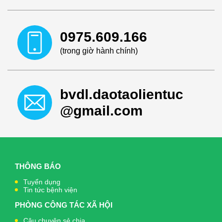
0975.609.166
(trong giờ hành chính)
bvdl.daotaolientuc
@gmail.com
THÔNG BÁO
Tuyển dụng
Tin tức bệnh viện
PHÒNG CÔNG TÁC XÃ HỘI
Câu chuyện sẻ chia