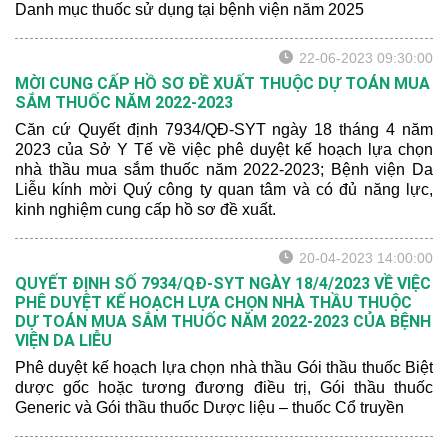
Danh mục thuốc sử dụng tại bệnh viện năm 2025
22-06-2023 09:30:00
MỜI CUNG CẤP HỒ SƠ ĐỀ XUẤT THUỘC DỰ TOÁN MUA
SẮM THUỐC NĂM 2022-2023
Căn cứ Quyết định 7934/QĐ-SYT ngày 18 tháng 4 năm
2023 của Sở Y Tế về việc phê duyệt kế hoạch lựa chọn
nhà thầu mua sắm thuốc năm 2022-2023; Bệnh viện Da
Liễu kính mời Quý công ty quan tâm và có đủ năng lực,
kinh nghiệm cung cấp hồ sơ đề xuất.
20-04-2023 14:00:00
QUYẾT ĐỊNH SỐ 7934/QĐ-SYT NGÀY 18/4/2023 VỀ VIỆC
PHÊ DUYỆT KẾ HOẠCH LỰA CHỌN NHÀ THẦU THUỘC
DỰ TOÁN MUA SẮM THUỐC NĂM 2022-2023 CỦA BỆNH
VIỆN DA LIỄU
Phê duyệt kế hoạch lựa chọn nhà thầu Gói thầu thuốc Biệt
dược gốc hoặc tương đương điều trị, Gói thầu thuốc
Generic và Gói thầu thuốc Dược liệu – thuốc Cổ truyền