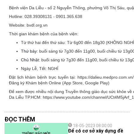
Bệnh viện Da Liễu - số 2 Nguyễn Thông, phường Võ Thị Sáu, qu
Hotline: 028.39308131 - 0901.365.638
Website: bvdl.org.vn
Thời gian khám bệnh của bệnh viện:
Từ thứ hai đến thứ sáu:
Từ 6g00 đến 18g30 (KHÔNG NGH
Thứ bảy:
buổi sáng từ 7g30 đến 11g00, buổi chiều từ 13g
Chủ Nhật:
buổi sáng từ 7g30 đến 11g00, buổi chiều từ 13
Ngày Lễ, Tết:
NGHỈ
Đặt lịch khám bệnh trực tuyến tại: https://dalieu.medpro.com.
Đăng ký Khám bệnh Online (App Store, Google Play)
Để xem được nhiều nội dung Truyền thông giáo dục sức khỏe về da
Da Liễu TP.HCM: https://www.youtube.com/channel/UCt4M5jA
ĐỌC THÊM
18-05-2023 08:00:00
Để có cơ sở xây dựng đề