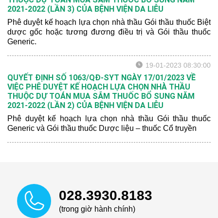
2021-2022 (LẦN 3) CỦA BỆNH VIỆN DA LIỄU
Phê duyệt kế hoạch lựa chọn nhà thầu Gói thầu thuốc Biệt
dược gốc hoặc tương đương điều trị và Gói thầu thuốc
Generic.
19-01-2023 08:30:00
QUYẾT ĐỊNH SỐ 1063/QĐ-SYT NGÀY 17/01/2023 VỀ
VIỆC PHÊ DUYỆT KẾ HOẠCH LỰA CHỌN NHÀ THẦU
THUỘC DỰ TOÁN MUA SẮM THUỐC BỔ SUNG NĂM
2021-2022 (LẦN 2) CỦA BỆNH VIỆN DA LIỄU
Phê duyệt kế hoạch lựa chọn nhà thầu Gói thầu thuốc
Generic và Gói thầu thuốc Dược liệu – thuốc Cổ truyền
028.3930.8183
(trong giờ hành chính)