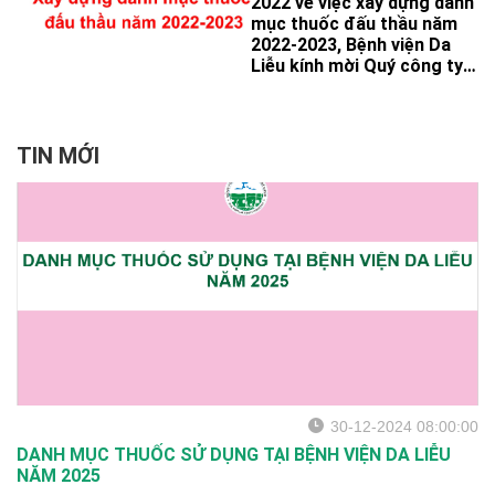
2022 về việc xây dựng danh
nghiệm cung cấp hồ sơ đề
mục thuốc đấu thầu năm
xuất Gói thầu thuốc
2022-2023, Bệnh viện Da
Generic, Gói thầu thuốc
Liễu kính mời Quý công ty
Dược liệu và thuốc Cổ
cung cấp bảng đề xuất
truyền thuộc Dự toán mua
danh mục.
sắm thuốc bổ sung năm
2021-2022 (lần 2).
TIN MỚI
30-12-2024 08:00:00
DANH MỤC THUỐC SỬ DỤNG TẠI BỆNH VIỆN DA LIỄU
NĂM 2025