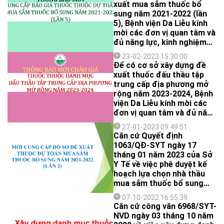
xuất mua sắm thuốc bổ
sung năm 2021-2022 (lần
5), Bệnh viện Da Liễu kính
mời các đơn vị quan tâm và
đủ năng lực, kinh nghiệm
cung cấp báo giá để Bệnh
23-02-2023 15:30:00
viện thực hiện các thủ tục
Để có cơ sở xây dựng đề
đấu thầu theo quy định.
xuất thuốc đấu thầu tập
trung cấp địa phương mở
rộng năm 2023-2024, Bệnh
viện Da Liễu kính mời các
đơn vị quan tâm và đủ năng
lực, kinh nghiệm cung cấp
27-01-2023 09:49:51
báo giá để Bệnh viện thực
Căn cứ Quyết định
hiện các thủ tục đấu thầu
1063/QĐ-SYT ngày 17
theo quy định.
tháng 01 năm 2023 của Sở
Y Tế về việc phê duyệt kế
hoạch lựa chọn nhà thầu
mua sắm thuốc bổ sung
năm 2021-2022 (lần 2);
07-10-2022 16:55:39
Bệnh viện Da Liễu kính mời
Căn cứ công văn 6968/SYT-
Quý công ty quan tâm và
NVD ngày 03 tháng 10 năm
có đủ năng lực, kinh