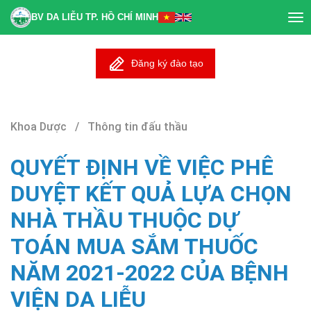
BV DA LIỄU TP. HỒ CHÍ MINH
Tog
nav
Đăng ký đào tạo
Khoa Dược / Thông tin đấu thầu
QUYẾT ĐỊNH VỀ VIỆC PHÊ
DUYỆT KẾT QUẢ LỰA CHỌN
NHÀ THẦU THUỘC DỰ
TOÁN MUA SẮM THUỐC
NĂM 2021-2022 CỦA BỆNH
VIỆN DA LIỄU