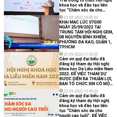
Trãi đồng tổ chức Hội nghị
với sự tham dự của gần
khoa học và đào tạo liên
1000 đại biểu đang công
tục “Chăm sóc da cho
tác và học tập trong lĩnh
người cao tuổi” tại Trung
vực da liễu, thẩm mỹ.
23-09-2022 10:00:00
tâm hội nghị GEM với sự
KHAI MẠC LÚC 07G00
tham dự của hơn 500 đại
NGÀY 25/09/2022 TẠI
biểu đang công tác, học
TRUNG TÂM HỘI NGHỊ GEM,
tập trong lĩnh vực da liễu,
08 NGUYỄN BỈNH KHIÊM,
lão khoa và nội khoa và các
PHƯỜNG ĐA KAO, QUẬN 1,
nhân viên y tế có quan tâm.
TP.HCM
23-09-2022 11:30:00
Cảm ơn quý đại biểu đã
đăng ký tham dự Hội nghị
khoa học Da Liễu miền Nam
2022. ĐỂ VIỆC THAM DỰ
ĐƯỢC DIỄN RA THUẬN LỢI,
BAN TỔ CHỨC XIN CÓ MỘT
SỐ LƯU Ý NHƯ SAU:
22-09-2022 10:45:00
Cảm ơn quý đại biểu đã
đăng ký tham dự Hội nghị
khoa học và đào tạo liên
tục “Chăm sóc da cho
người cao tuổi”. ĐỂ VIỆC