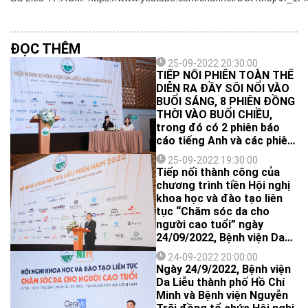
ĐỌC THÊM
25-09-2022 20:30:00
TIẾP NỐI PHIÊN TOÀN THỂ
DIỄN RA ĐẦY SÔI NỔI VÀO
BUỔI SÁNG, 8 PHIÊN ĐỒNG
THỜI VÀO BUỔI CHIỀU,
trong đó có 2 phiên báo
cáo tiếng Anh và các phiên
khoa học đã diễn ra với
25-09-2022 19:30:00
những chia sẻ kiến thức
Tiếp nối thành công của
đầy hữu ích và thiết thực
chương trình tiền Hội nghị
của các chuyên gia.
khoa học và đào tạo liên
tục “Chăm sóc da cho
người cao tuổi” ngày
24/09/2022, Bệnh viện Da
Liễu TP.HCM đã tổ chức
24-09-2022 20:00:00
Hội nghị khoa học Da liễu
Ngày 24/9/2022, Bệnh viện
miền Nam 2022 được diễn
Da Liễu thành phố Hồ Chí
ra vào ngày 25/09/2022 tại
Minh và Bệnh viện Nguyễn
Trung tâm Hội nghị GEM