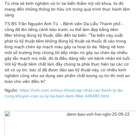
Tú chia sẻ kinh nghiệm xử trí tai biến thẩm mỹ nội khoa, từ đó
mang đến những thông tin hữu ích trong quá trình thực hành lâm
sàng.
TS.BS Trần Nguyên Ánh Tú - Bệnh viện Da Liễu Thành phố -
cũng đã lên tiếng cảnh báo trước xu thế làm đẹp bằng tiêm
filler không đúng kỹ thuật, dẫn đến tai biến: "Tai biến này xuất
phát từ kỹ thuật tiêm không đúng kỹ thuật và thuốc đi vào trong
lòng mạch chèn ép mạch máu gây ra hoại tử da. Nặng nề hơn
một số trường hợp chúng tôi tiếp nhận nó gây sự chèn ép nhiều
gây tắc mạch mù mắt, đó là điều đáng tiếc với bệnh nhân trẻ tuổi.
Với kỹ thuật tiêm chất làm đầy chúng ta phải thực hiện tại các cơ
sở có uy tín, bác sĩ đã được đào tạo kỹ thuật này, có nhiều kinh
nghiệm cũng như sử dụng sản phẩm chất lượng uy tín thì mới an
toàn cho việc điều trị".
Nguồn:
https://voh.com.vn/suc-khoe/cap-nhat-cac-benh-ly-da-
cung-khuyen-cao-xu-ly-tai-bien-tiem-filler-449480.html