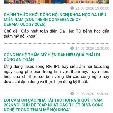
21-07-2026 19:00:00
CHÍNH THỨC KHỞI ĐỘNG HỘI NGHỊ KHOA HỌC DA LIỄU
MIỀN NAM (SOUTHERN CONFERENCE OF
DERMATOLOGY 2026)
Chủ đề "Cập nhật toàn diện Da liễu: Từ bệnh học đến
thẩm mỹ nội khoa"
14-07-2026 12:30:00
CÔNG NGHỆ THẨM MỸ HIỆN ĐẠI: HIỆU QUẢ PHẢI ĐI
CÙNG AN TOÀN
Ứng dụng laser, sóng RF, IPL hay siêu âm hội tụ...đang
ngày càng phổ biến trong lĩnh vực thẩm mỹ. Tuy nhiên,
hiệu quả chỉ thực sự bền vững khi các công nghệ này
được chỉ định đúng và thực hiện đúng kỹ thuật.
29-06-2026 19:30:00
LỜI CẢM ƠN CÁC NHÀ TÀI TRỢ HỘI NGHỊ QUÝ II NĂM
2026 VỚI CHỦ ĐỀ “CẬP NHẬT CÁC THIẾT BỊ VÀ CÔNG
NGHỆ TRONG THẨM MỸ NỘI KHOA”