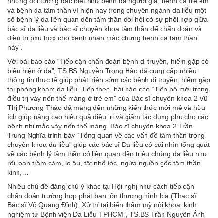
những đối tượng đặc biệt như bệnh da người già, bệnh da trẻ em
và bệnh da tâm thần vì hiện nay trong chuyên ngành da liễu một
số bệnh lý da liên quan đến tâm thần đòi hỏi có sự phối hợp giữa
bác sĩ da liễu và bác sĩ chuyên khoa tâm thần để chẩn đoán và
điều trị phù hợp cho bệnh nhân mắc chứng bệnh da tâm thần
này".
Với bài báo cáo “Tiếp cận chẩn đoán bệnh di truyền, hiếm gặp có
biểu hiện ở da”, TS.BS Nguyễn Trọng Hào đã cung cấp nhiều
thông tin thực tế giúp phát hiện sớm các bệnh di truyền, hiếm gặp
tại phòng khám da liễu. Tiếp theo, bài báo cáo “Tiến bộ mới trong
điều trị vảy nến thể mảng ở trẻ em” của Bác sĩ chuyên khoa 2 Vũ
Thị Phương Thảo đã mang đến những kiến thức mới mẻ và hữu
ích giúp nâng cao hiệu quả điều trị và giảm tác dụng phụ cho các
bệnh nhi mắc vảy nến thể mảng. Bác sĩ chuyên khoa 2 Trần
Trung Nghĩa trình bày “Tổng quan về các vấn đề tâm thần trong
chuyên khoa da liễu” giúp các bác sĩ Da liễu có cái nhìn tổng quát
về các bệnh lý tâm thần có liên quan đến triệu chứng da liễu như
rối loạn trầm cảm, lo âu, tật nhổ tóc, ngứa nguồn gốc tâm thần
kinh,…
Nhiều chủ đề đáng chú ý khác tại Hội nghị như cách tiếp cận
chẩn đoán trường hợp phát ban tổn thương hình bia (Thạc sĩ.
Bác sĩ Võ Quang Đỉnh), Xử trí tai biến thẩm mỹ nội khoa: kinh
nghiệm từ Bệnh viện Da Liễu TPHCM”, TS.BS Trần Nguyên Ánh