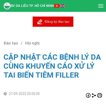
BV DA LIỄU TP. HỒ CHÍ MINH
Tog
nav
Đăng ký đào tạo
Đào tạo / Hội nghị
CẬP NHẬT CÁC BỆNH LÝ DA
CÙNG KHUYẾN CÁO XỬ LÝ
TAI BIẾN TIÊM FILLER
27-09-2022 20:00:00