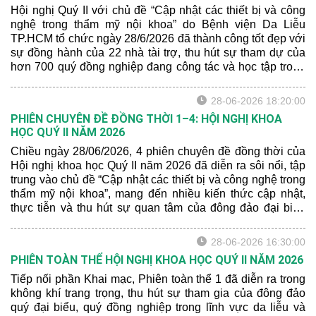
Hội nghị Quý II với chủ đề “Cập nhật các thiết bị và công
nghệ trong thẩm mỹ nội khoa” do Bệnh viện Da Liễu
TP.HCM tổ chức ngày 28/6/2026 đã thành công tốt đẹp với
sự đồng hành của 22 nhà tài trợ, thu hút sự tham dự của
hơn 700 quý đồng nghiệp đang công tác và học tập trong
lĩnh vực da liễu từ nhiều Tỉnh/Thành trên cả nước tham
dự.
28-06-2026 18:20:00
PHIÊN CHUYÊN ĐỀ ĐỒNG THỜI 1–4: HỘI NGHỊ KHOA
HỌC QUÝ II NĂM 2026
Chiều ngày 28/06/2026, 4 phiên chuyên đề đồng thời của
Hội nghị khoa học Quý II năm 2026 đã diễn ra sôi nổi, tập
trung vào chủ đề “Cập nhật các thiết bị và công nghệ trong
thẩm mỹ nội khoa”, mang đến nhiều kiến thức cập nhật,
thực tiễn và thu hút sự quan tâm của đông đảo đại biểu
tham dự.
28-06-2026 16:30:00
PHIÊN TOÀN THỂ HỘI NGHỊ KHOA HỌC QUÝ II NĂM 2026
Tiếp nối phần Khai mạc, Phiên toàn thể 1 đã diễn ra trong
không khí trang trọng, thu hút sự tham gia của đông đảo
quý đại biểu, quý đồng nghiệp trong lĩnh vực da liễu và