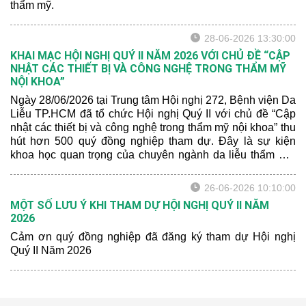
thẩm mỹ.
28-06-2026 13:30:00
KHAI MẠC HỘI NGHỊ QUÝ II NĂM 2026 VỚI CHỦ ĐỀ “CẬP
NHẬT CÁC THIẾT BỊ VÀ CÔNG NGHỆ TRONG THẨM MỸ
NỘI KHOA”
Ngày 28/06/2026 tại Trung tâm Hội nghị 272, Bệnh viện Da
Liễu TP.HCM đã tổ chức Hội nghị Quý II với chủ đề “Cập
nhật các thiết bị và công nghệ trong thẩm mỹ nội khoa” thu
hút hơn 500 quý đồng nghiệp tham dự. Đây là sự kiện
khoa học quan trọng của chuyên ngành da liễu thẩm mỹ,
nơi cập nhật kiến thức chuyên môn, tăng cường giao lưu
và chia sẻ kinh nghiệm thực hành giữa các cán bộ y tế
26-06-2026 10:10:00
trong khu vực.
MỘT SỐ LƯU Ý KHI THAM DỰ HỘI NGHỊ QUÝ II NĂM
2026
Cảm ơn quý đồng nghiệp đã đăng ký tham dự Hội nghị
Quý II Năm 2026