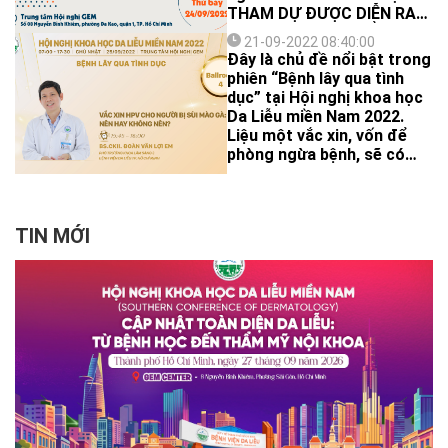
THAM DỰ ĐƯỢC DIỄN RA
THUẬN LỢI, BAN TỔ CHỨC
21-09-2022 08:40:00
XIN CÓ MỘT SỐ LƯU Ý NHƯ
Đây là chủ đề nổi bật trong
SAU:
phiên “Bệnh lây qua tình
dục” tại Hội nghị khoa học
Da Liễu miền Nam 2022.
Liệu một vắc xin, vốn để
phòng ngừa bệnh, sẽ có
tác động thế nào trong
điều trị sùi mào gà – một
bệnh lý gây ra nhiều thách
thức trong việc kiểm soát
TIN MỚI
và điều trị?