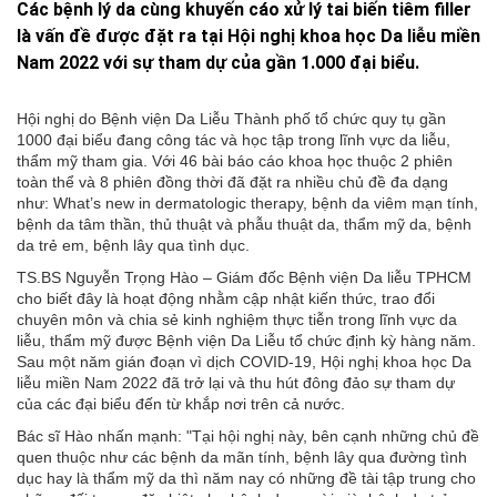
Các bệnh lý da cùng khuyến cáo xử lý tai biến tiêm filler
là vấn đề được đặt ra tại Hội nghị khoa học Da liễu miền
Nam 2022 với sự tham dự của gần 1.000 đại biểu.
Hội nghị do Bệnh viện Da Liễu Thành phố tổ chức quy tụ gần
1000 đại biểu đang công tác và học tập trong lĩnh vực da liễu,
thẩm mỹ tham gia. Với 46 bài báo cáo khoa học thuộc 2 phiên
toàn thể và 8 phiên đồng thời đã đặt ra nhiều chủ đề đa dạng
như: What’s new in dermatologic therapy, bệnh da viêm mạn tính,
bệnh da tâm thần, thủ thuật và phẫu thuật da, thẩm mỹ da, bệnh
da trẻ em, bệnh lây qua tình dục.
TS.BS Nguyễn Trọng Hào – Giám đốc Bệnh viện Da liễu TPHCM
cho biết đây là hoạt động nhằm cập nhật kiến thức, trao đổi
chuyên môn và chia sẻ kinh nghiệm thực tiễn trong lĩnh vực da
liễu, thẩm mỹ được Bệnh viện Da Liễu tổ chức định kỳ hàng năm.
Sau một năm gián đoạn vì dịch COVID-19, Hội nghị khoa học Da
liễu miền Nam 2022 đã trở lại và thu hút đông đảo sự tham dự
của các đại biểu đến từ khắp nơi trên cả nước.
Bác sĩ Hào nhấn mạnh: "Tại hội nghị này, bên cạnh những chủ đề
quen thuộc như các bệnh da mãn tính, bệnh lây qua đường tình
dục hay là thẩm mỹ da thì năm nay có những đề tài tập trung cho