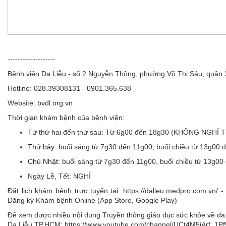
-------------------
Bệnh viện Da Liễu - số 2 Nguyễn Thông, phường Võ Thị Sáu, quận
Hotline: 028.39308131 - 0901.365.638
Website: bvdl.org.vn
Thời gian khám bệnh của bệnh viện:
Từ thứ hai đến thứ sáu:
Từ 6g00 đến 18g30 (KHÔNG NGHỈ 
Thứ bảy:
buổi sáng từ 7g30 đến 11g00, buổi chiều từ 13g00 
Chủ Nhật:
buổi sáng từ 7g30 đến 11g00, buổi chiều từ 13g00
Ngày Lễ, Tết:
NGHỈ
Đặt lịch khám bệnh trực tuyến tại: https://dalieu.medpro.com.vn
Đăng ký Khám bệnh Online (App Store, Google Play)
Để xem được nhiều nội dung Truyền thông giáo dục sức khỏe về da l
Da Liễu TP.HCM: https://www.youtube.com/channel/UCt4M5jArf