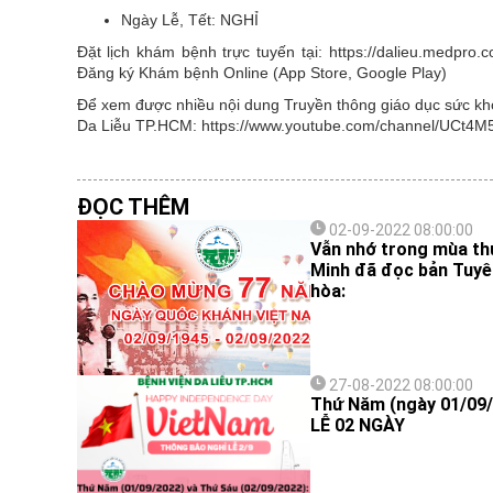
Ngày Lễ, Tết:
NGHỈ
Đặt lịch khám bệnh trực tuyến tại: https://dalieu.medpr
Đăng ký Khám bệnh Online (App Store, Google Play)
Để xem được nhiều nội dung Truyền thông giáo dục sức khỏe
Da Liễu TP.HCM: https://www.youtube.com/channel/UCt
ĐỌC THÊM
02-09-2022 08:00:00
Vẫn nhớ trong mùa thu 
Minh đã đọc bản Tuyê
hòa:
27-08-2022 08:00:00
Thứ Năm (ngày 01/09/
LỄ 02 NGÀY