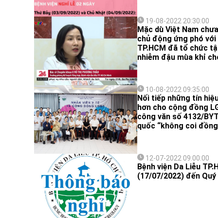
19-08-2022 20:30:00
Mặc dù Việt Nam chưa
chủ động ứng phó với l
TP.HCM đã tổ chức tập
nhiễm đậu mùa khỉ cho
10-08-2022 09:35:00
Nối tiếp những tín hiệ
hơn cho cộng đồng LG
công văn số 4132/BYT
quốc “không coi đồng t
12-07-2022 09:00:00
Bệnh viện Da Liễu TP
(17/07/2022) đến Quý 