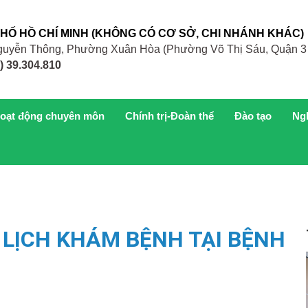
PHỐ HỒ CHÍ MINH (KHÔNG CÓ CƠ SỞ, CHI NHÁNH KHÁC)
 Nguyễn Thông, Phường Xuân Hòa (Phường Võ Thị Sáu, Quận 3
) 39.304.810
oạt động chuyên môn
Chính trị-Đoàn thể
Đào tạo
Ng
LỊCH KHÁM BỆNH TẠI BỆNH