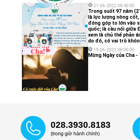
21-06-2022 08:40:00
Trong suốt 97 năm (21
là lực lượng nòng cốt,
đóng góp to lớn vào s
quốc; là cầu nối giữa
xem là chủ thể phản án
do đó, có vai trò khôn
19-06-2022 08:00:00
Mừng Ngày của Cha - 
028.3930.8183
(trong giờ hành chính)