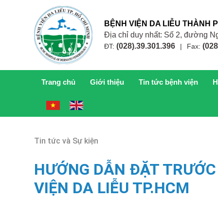
BỆNH VIỆN DA LIỄU THÀNH 
Địa chỉ duy nhất: Số 2, đường
(028).39.301.396
(028
ĐT:
|
Fax:
Trang chủ
Giới thiệu
Tin tức bệnh viện
H
Tin tức và Sự kiện
HƯỚNG DẪN ĐẶT TRƯỚC 
VIỆN DA LIỄU TP.HCM