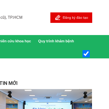
 cũ), TP.HCM
Đăng ký đào tạo
hiên cứu khoa học
Quy trình khám bệnh
TIN MỚI