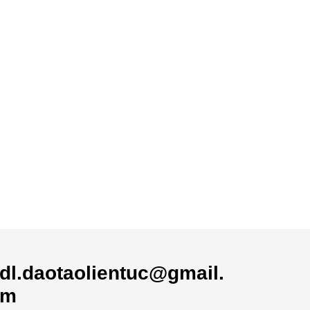
dl.daotaolientuc@gmail.
om