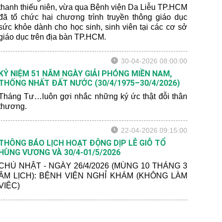
thanh thiếu niên, vừa qua Bệnh viện Da Liễu TP.HCM
đã tổ chức hai chương trình truyền thông giáo dục
sức khỏe dành cho học sinh, sinh viên tại các cơ sở
giáo dục trên địa bàn TP.HCM.
30-04-2026 08:00:00
KỶ NIỆM 51 NĂM NGÀY GIẢI PHÓNG MIỀN NAM,
THỐNG NHẤT ĐẤT NƯỚC (30/4/1975–30/4/2026)
Tháng Tư…luôn gợi nhắc những ký ức thật đỗi thân
thương.
22-04-2026 09:15:00
THÔNG BÁO LỊCH HOẠT ĐỘNG DỊP LỄ GIỖ TỔ
HÙNG VƯƠNG VÀ 30/4-01/5/2026
CHỦ NHẬT - NGÀY 26/4/2026 (MÙNG 10 THÁNG 3
ÂM LỊCH): BỆNH VIỆN NGHỈ KHÁM (KHÔNG LÀM
VIỆC)