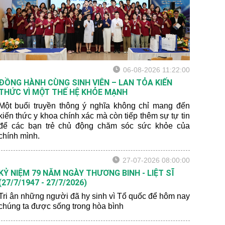
06-08-2026 11:22:00
ĐỒNG HÀNH CÙNG SINH VIÊN – LAN TỎA KIẾN
THỨC VÌ MỘT THẾ HỆ KHỎE MẠNH
Một buổi truyền thông ý nghĩa không chỉ mang đến
kiến thức y khoa chính xác mà còn tiếp thêm sự tự tin
để các bạn trẻ chủ động chăm sóc sức khỏe của
chính mình.
27-07-2026 08:00:00
KỶ NIỆM 79 NĂM NGÀY THƯƠNG BINH - LIỆT SĨ
(27/7/1947 - 27/7/2026)
Tri ân những người đã hy sinh vì Tổ quốc để hôm nay
chúng ta được sống trong hòa bình