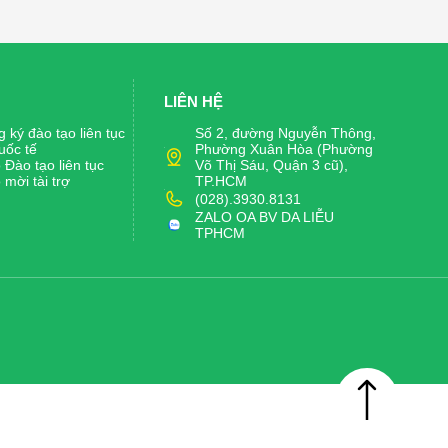
LIÊN HỆ
 ký đào tạo liên tục
Số 2, đường Nguyễn Thông,
uốc tế
Phường Xuân Hòa (Phường
Đào tạo liên tục
Võ Thị Sáu, Quận 3 cũ),
mời tài trợ
TP.HCM
(028).3930.8131
ZALO OA BV DA LIỄU
TPHCM