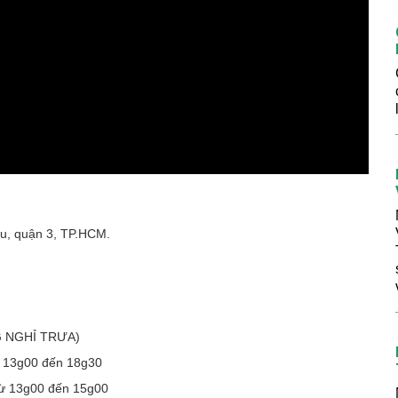
u, quận 3, TP.HCM.
G NGHỈ TRƯA)
ừ 13g00 đến 18g30
từ 13g00 đến 15g00