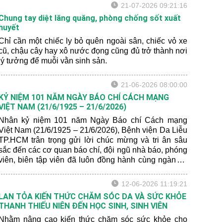
21-07-2026 09:21:16
Chung tay diệt lăng quăng, phòng chống sốt xuất
huyết
Chỉ cần một chiếc ly bỏ quên ngoài sân, chiếc vỏ xe
cũ, chậu cây hay xô nước đọng cũng đủ trở thành nơi
lý tưởng để muỗi vằn sinh sản.
21-06-2026 08:00:00
KỶ NIỆM 101 NĂM NGÀY BÁO CHÍ CÁCH MẠNG
VIỆT NAM (21/6/1925 – 21/6/2026)
Nhân kỷ niệm 101 năm Ngày Báo chí Cách mạng
Việt Nam (21/6/1925 – 21/6/2026), Bệnh viện Da Liễu
TP.HCM trân trọng gửi lời chúc mừng và tri ân sâu
sắc đến các cơ quan báo chí, đội ngũ nhà báo, phóng
viên, biên tập viên đã luôn đồng hành cùng ngành y
tế trong công tác chăm sóc và bảo vệ sức khỏe nhân
dân.
12-06-2026 11:19:21
LAN TỎA KIẾN THỨC CHĂM SÓC DA VÀ SỨC KHỎE
THANH THIẾU NIÊN ĐẾN HỌC SINH, SINH VIÊN
Nhằm nâng cao kiến thức chăm sóc sức khỏe cho