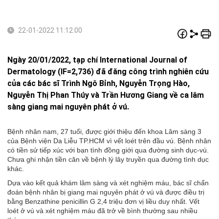
22-01-2022 11:12:00
Ngày 20/01/2022, tạp chí International Journal of
Dermatology (IF=2,736) đã đăng công trình nghiên cứu
của các bác sĩ Trình Ngô Bỉnh, Nguyễn Trọng Hào,
Nguyễn Thị Phan Thúy và Trần Hương Giang về ca lâm
sàng giang mai nguyên phát ở vú.
Bệnh nhân nam, 27 tuổi, được giới thiệu đến khoa Lâm sàng 3
của Bệnh viện Da Liễu TP.HCM vì vết loét trên đầu vú. Bệnh nhân
có tiền sử tiếp xúc với bạn tình đồng giới qua đường sinh dục-vú.
Chưa ghi nhận tiền căn về bệnh lý lây truyền qua đường tình dục
khác.
Dựa vào kết quả khám lâm sàng và xét nghiệm máu, bác sĩ chẩn
đoán bệnh nhân bị giang mai nguyên phát ở vú và được điều trị
bằng Benzathine penicillin G 2,4 triệu đơn vị liều duy nhất. Vết
loét ở vú và xét nghiệm máu đã trở về bình thường sau nhiều