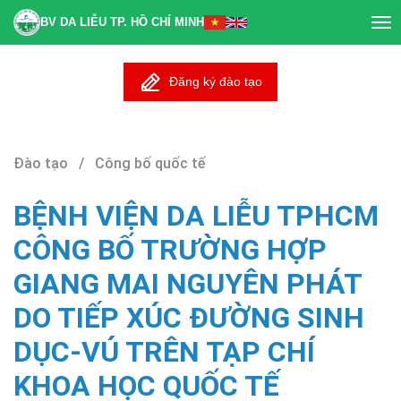
BV DA LIỄU TP. HỒ CHÍ MINH
Tog
nav
Đăng ký đào tạo
Đào tạo / Công bố quốc tế
BỆNH VIỆN DA LIỄU TPHCM
CÔNG BỐ TRƯỜNG HỢP
GIANG MAI NGUYÊN PHÁT
DO TIẾP XÚC ĐƯỜNG SINH
DỤC-VÚ TRÊN TẠP CHÍ
KHOA HỌC QUỐC TẾ