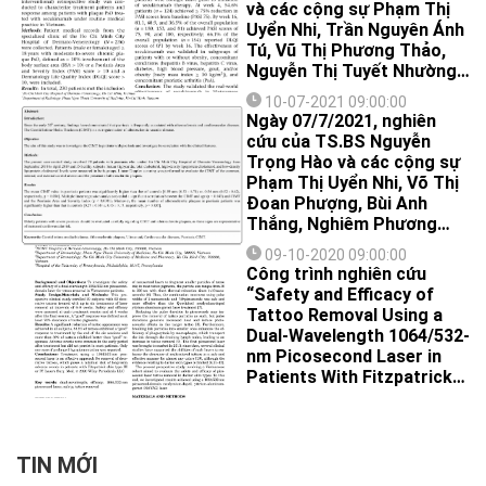
tiên được phát hiện tại Việt
và các cộng sự Phạm Thị
Nam. Đây là tạp chí khoa
Uyển Nhi, Trần Nguyên Ánh
học nổi tiếng về di truyền
Tú, Vũ Thị Phương Thảo,
trong y học của Hoa Kỳ.
Nguyễn Thị Tuyết Nhường
về hiệu quả của thuốc sinh
10-07-2021 09:00:00
học secukinumab ở bệnh
Ngày 07/7/2021, nghiên
nhân vảy nến mảng mức độ
cứu của TS.BS Nguyễn
trung bình - nặng đã được
Trọng Hào và các cộng sự
đăng trên tạp chí
Phạm Thị Uyển Nhi, Võ Thị
Dermatology and Therapy
Đoan Phượng, Bùi Anh
thuộc nhóm Q1 với chỉ số
Thắng, Nghiêm Phương
IF khá cao (3,264).
Thảo về độ dày lớp nội
09-10-2020 09:00:00
trung mạc động mạch
Công trình nghiên cứu
cảnh (Carotid Intima-Media
“Safety and Efficacy of
Thickness – CIMT) ở bệnh
Tattoo Removal Using a
nhân vảy nến đã được công
Dual‐Wavelength 1064/532‐
bố trên The Open
nm Picosecond Laser in
Dermatology Journal, một
Patients With Fitzpatrick
tạp chí khoa học quốc tế uy
Skin Type III and IV” của
tín thuộc danh mục
TS.BS Nguyễn Trọng Hào
SCOPUS.
và cộng sự vừa được đăng
trên tạp chí Lasers in
TIN MỚI
Surgery and Medicine.