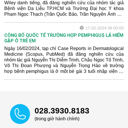
Wiley danh tiếng, đã đăng nghiên cứu của nhóm tác giả
Bệnh viện Da Liễu TP.HCM và Trường Đại học Y khoa
Phạm Ngọc Thạch (Trần Quốc Bảo, Trần Nguyên Ánh Tú,
Đoàn Văn Lợi Em, Nguyễn Thị Phan Thuý và Nguyễn
Trọng Hào). Đây là một trong những tạp chí rất nổi tiếng
17-02-2024 08:00:00
mà nhiều bác sĩ đang công tác trong lĩnh vực da liễu thẩm
CÔNG BỐ QUỐC TẾ TRƯỜNG HỢP PEMPHIGUS LÁ HIẾM
mỹ hay tham khảo.
GẶP Ở TRẺ EM
Ngày 16/02/2024, tạp chí Case Reports in Dermatological
Medicine (Scopus, PubMed) đã đăng nghiên cứu của
nhóm tác giả Nguyễn Thị Diễm Trinh, Châu Ngọc Tố Trinh,
Võ Thị Đoan Phượng và Nguyễn Trọng Hào về trường
hợp bệnh pemphigus lá ở một bé gái 3 tuổi nhập viện tại
Bệnh viện Da liễu TP.HCM với tình trạng lở da, đóng mài
vảy khắp người.
028.3930.8183
(trong giờ hành chính)