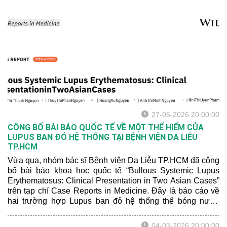
27-05-2026 20:00:00
CÔNG BỐ BÀI BÁO QUỐC TẾ VỀ MỘT THỂ HIẾM CỦA
LUPUS BAN ĐỎ HỆ THỐNG TẠI BỆNH VIỆN DA LIỄU
TP.HCM
Vừa qua, nhóm bác sĩ Bệnh viện Da Liễu TP.HCM đã công
bố bài báo khoa học quốc tế “Bullous Systemic Lupus
Erythematosus: Clinical Presentation in Two Asian Cases”
trên tạp chí Case Reports in Medicine. Đây là báo cáo về
hai trường hợp Lupus ban đỏ hệ thống thể bóng nước
(Bullous Systemic Lupus Erythematosus - BSLE), một thể
bệnh hiếm gặp trong nhóm bệnh lý tự miễn có biểu hiện
04-03-2026 20:00:00