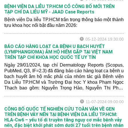
bóng nước trên da và niêm mạc.
BỆNH VIỆN DA LIỄU TP.HCM CÓ CÔNG BỐ MỚI TRÊN
TẠP CHÍ DA LIỄU MỸ - JAAD Case Reports
Bệnh viện Da liễu TP.HCM trân trọng thông báo một thành
tựu khoa học nổi bật đầu năm 2026:
05-12-2024 19:30:00
BÁO CÁO HÀNG LOẠT CA BỆNH U BẠCH HUYẾT
(LYMPHANGIOMA) ÂM HỘ HIẾM GẶP TẠI VIỆT NAM
TRÊN TẠP CHÍ KHOA HỌC QUỐC TẾ UY TÍN
Ngày 29/01/2024, tạp chí Dermatology Reports (Scopus,
PubMed, Q3, IF=2.3) đã đăng báo cáo hàng loạt ca bệnh u
bạch huyết âm hộ mắc phải của nhóm tác giả Bệnh viện
Da Liễu TP.HCM và Trường Đại học Y khoa Phạm Ngọc
Thạch bao gồm: Nguyễn Trọng Hào, Nguyễn Thị Phan
Thúy, Nguyễn Thị Thanh Thơ, Đoàn Văn Lợi Em, Trần
Nguyên Ánh Tú, Lưu Nguyễn Anh Thư và Hoàng Nguyễn
11-07-2024 09:00:00
Ngọc Anh.
CÔNG BỐ QUỐC TẾ NGHIÊN CỨU TOÀN VĂN VỀ GEN
TRÊN BỆNH VẢY NẾN TẠI BỆNH VIỆN DA LIỄU TP.HCM:
HLA-Cw6 – yếu tố di truyền tăng nguy cơ mắc bệnh vảy
nến, đặc biệt khởi phát sớm dưới 27 tuổi trên bệnh nhân