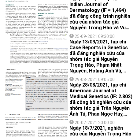
Indian Journal of
Dermatology (IF = 1,494)
đã đăng công trình nghiên
cứu của nhóm tác giả
Nguyễn Trọng Hào và Vũ
Thị Phương Thảo về nồng
25-09-2021 09:30:00
độ D-dimer huyết tương ở
Ngày 13/09/2021, tạp chí
bệnh nhân mày đay mạn
Case Reports in Genetics
tính.
đã đăng nghiên cứu của
nhóm tác giả Nguyễn
Trọng Hào, Phạm Nhật
Nguyên, Hoàng Anh Vũ,
Trần Nguyên Ánh Tú về
29-08-2021 09:05:00
trường hợp bệnh nhân mắc
Ngày 28/08/2021, tạp chí
hội chứng “da báo”
American Journal of
LEOPARD đầu tiên được
Medical Genetics (IF: 2.802)
phát hiện tại Việt Nam.
đã công bố nghiên cứu của
nhóm tác giả Trần Nguyên
Ánh Tú, Phan Ngọc Huy,
Hoàng Anh Vũ, Nguyễn
20-07-2021 20:00:00
Trọng Hào về 3 bệnh nhân
Ngày 18/7/2021, nghiên
mắc hội chứng Cantú đầu
cứu của Nguyễn Trọng Hào