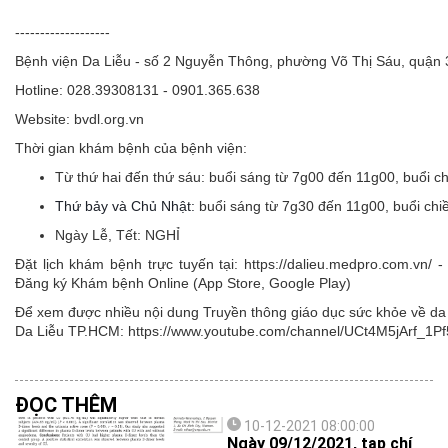
-------------------
Bệnh viện Da Liễu - số 2 Nguyễn Thông, phường Võ Thị Sáu, quận
Hotline: 028.39308131 - 0901.365.638
Website: bvdl.org.vn
Thời gian khám bệnh của bệnh viện:
Từ thứ hai đến thứ sáu:
buổi sáng từ 7g00 đến 11g00, buổi c
Thứ bảy và Chủ Nhật:
buổi sáng từ 7g30 đến 11g00, buổi ch
Ngày Lễ, Tết:
NGHỈ
Đặt lịch khám bệnh trực tuyến tại: https://dalieu.medpro.com.vn
Đăng ký Khám bệnh Online (App Store, Google Play)
Để xem được nhiều nội dung Truyền thông giáo dục sức khỏe về da l
Da Liễu TP.HCM: https://www.youtube.com/channel/UCt4M5jArf
ĐỌC THÊM
10-12-2021 08:00:00
Ngày 09/12/2021, tạp chí