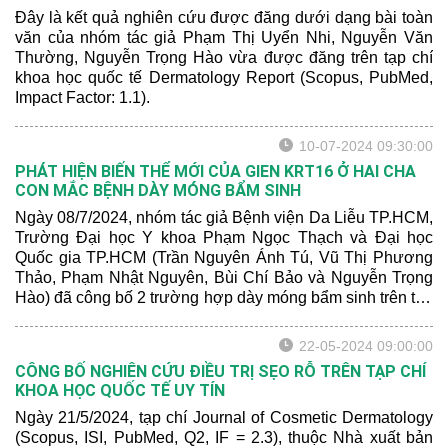
Đây là kết quả nghiên cứu được đăng dưới dạng bài toàn
văn của nhóm tác giả Phạm Thị Uyển Nhi, Nguyễn Văn
Thường, Nguyễn Trọng Hào vừa được đăng trên tạp chí
khoa học quốc tế Dermatology Report (Scopus, PubMed,
Impact Factor: 1.1).
10-07-2024 09:30:00
PHÁT HIỆN BIẾN THỂ MỚI CỦA GIEN KRT16 Ở HAI CHA
CON MẮC BỆNH DÀY MÓNG BẨM SINH
Ngày 08/7/2024, nhóm tác giả Bệnh viện Da Liễu TP.HCM,
Trường Đại học Y khoa Phạm Ngọc Thạch và Đại học
Quốc gia TP.HCM (Trần Nguyên Ánh Tú, Vũ Thị Phương
Thảo, Phạm Nhật Nguyên, Bùi Chí Bảo và Nguyễn Trọng
Hào) đã công bố 2 trường hợp dày móng bẩm sinh trên tạp
chí Pediatric Dermatology. Đây là tạp chí da liễu nhi khoa
nổi tiếng thuộc Nhà xuất bản Wiley (Scopus, ISI, PubMed,
22-05-2024 09:00:00
Q2, IF = 1.2).
CÔNG BỐ NGHIÊN CỨU ĐIỀU TRỊ SẸO RỖ TRÊN TẠP CHÍ
KHOA HỌC QUỐC TẾ UY TÍN
Ngày 21/5/2024, tạp chí Journal of Cosmetic Dermatology
(Scopus, ISI, PubMed, Q2, IF = 2.3), thuộc Nhà xuất bản