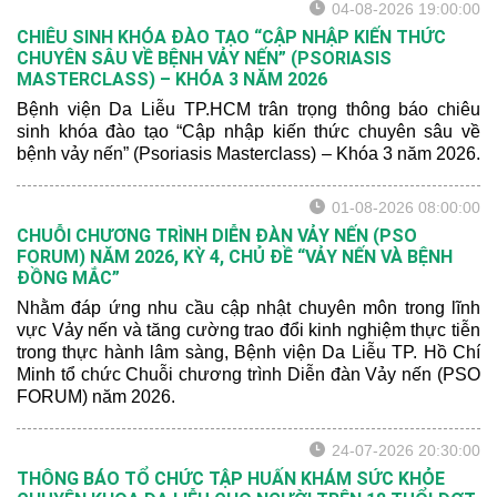
04-08-2026 19:00:00
CHIÊU SINH KHÓA ĐÀO TẠO “CẬP NHẬP KIẾN THỨC
CHUYÊN SÂU VỀ BỆNH VẢY NẾN” (PSORIASIS
MASTERCLASS) – KHÓA 3 NĂM 2026
Bệnh viện Da Liễu TP.HCM trân trọng thông báo chiêu
sinh khóa đào tạo “Cập nhập kiến thức chuyên sâu về
bệnh vảy nến” (Psoriasis Masterclass) – Khóa 3 năm 2026.
01-08-2026 08:00:00
CHUỖI CHƯƠNG TRÌNH DIỄN ĐÀN VẢY NẾN (PSO
FORUM) NĂM 2026, KỲ 4, CHỦ ĐỀ “VẢY NẾN VÀ BỆNH
ĐỒNG MẮC”
Nhằm đáp ứng nhu cầu cập nhật chuyên môn trong lĩnh
vực Vảy nến và tăng cường trao đổi kinh nghiệm thực tiễn
trong thực hành lâm sàng, Bệnh viện Da Liễu TP. Hồ Chí
Minh tổ chức Chuỗi chương trình Diễn đàn Vảy nến (PSO
FORUM) năm 2026.
24-07-2026 20:30:00
THÔNG BÁO TỔ CHỨC TẬP HUẤN KHÁM SỨC KHỎE