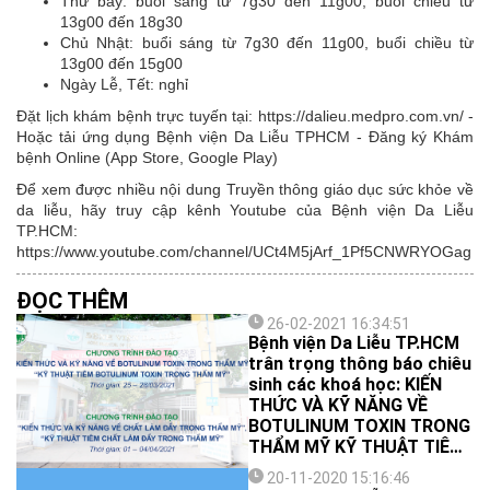
Thứ bảy: buổi sáng từ 7g30 đến 11g00, buổi chiều từ
13g00 đến 18g30
Chủ Nhật: buổi sáng từ 7g30 đến 11g00, buổi chiều từ
13g00 đến 15g00
Ngày Lễ, Tết: nghỉ
Đặt lịch khám bệnh trực tuyến tại: https://dalieu.medpro.com.vn/ -
Hoặc tải ứng dụng Bệnh viện Da Liễu TPHCM - Đăng ký Khám
bệnh Online (App Store, Google Play)
Để xem được nhiều nội dung Truyền thông giáo dục sức khỏe về
da liễu, hãy truy cập kênh Youtube của Bệnh viện Da Liễu
TP.HCM:
https://www.youtube.com/channel/UCt4M5jArf_1Pf5CNWRYOGag
ĐỌC THÊM
26-02-2021 16:34:51
Bệnh viện Da Liễu TP.HCM
trân trọng thông báo chiêu
sinh các khoá học: KIẾN
THỨC VÀ KỸ NĂNG VỀ
BOTULINUM TOXIN TRONG
THẨM MỸ KỸ THUẬT TIÊM
BOTULINUM TOXIN TRONG
20-11-2020 15:16:46
THẨM MỸ KIẾN THỨC VÀ