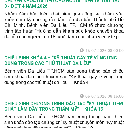
CHUYÊN KHOA DA LIỄU CHO NGƯỜI TRÊN 18 TUỔI ĐỢT
3 - ĐỢT 4 NĂM 2026
Nhằm đảm bảo triển khai hiệu quả công tác khám sức
khỏe định kỳ cho người dân trên địa bàn Thành phố Hồ
Chí Minh, Bệnh viện Da Liễu TP.HCM tổ chức chương
trình tập huấn “Hướng dẫn khám sức khỏe chuyên khoa
da liễu cho người trên 18 tuổi” dành cho nhân viên y tế phụ
trách công tác khám sức khỏe định kỳ.
15-07-2026 08:00:00
CHIÊU SINH KHÓA 4 – “KỸ THUẬT GÂY TÊ VÙNG ỨNG
DỤNG TRONG CÁC THỦ THUẬT DA LIỄU”
Bệnh viện Da Liễu TP.HCM trân trọng thông báo chiêu
sinh khóa đào tạo chuyên sâu “Kỹ thuật gây tê vùng ứng
dụng trong các thủ thuật da liễu” – Khóa 4.
05-07-2026 08:15:00
CHIÊU SINH CHƯƠNG TRÌNH ĐÀO TẠO “KỸ THUẬT TIÊM
CHẤT LÀM ĐẦY TRONG THẨM MỸ” – KHÓA 19
Bệnh viện Da Liễu TP.HCM trân trọng thông báo chiêu
sinh khóa đào tạo chứng chỉ kỹ thuật chuyên môn “Kỹ thuật