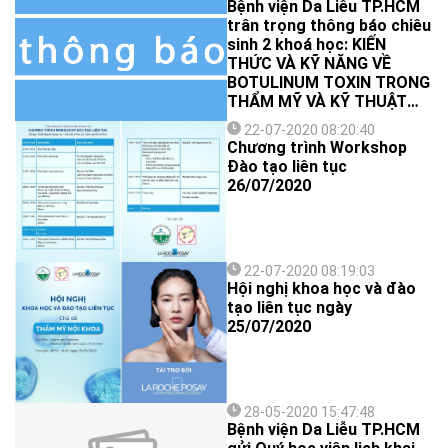
Bệnh viện Da Liễu TP.HCM
KỸ NĂNG VỀ CHẤT LÀM
trân trọng thông báo chiêu
ĐẦY TRONG THẨM MỸ KỸ
sinh 2 khoá học: KIẾN
THUẬT TIÊM CHẤT LÀM
THỨC VÀ KỸ NĂNG VỀ
ĐẦY TRONG THẨM MỸ
BOTULINUM TOXIN TRONG
THẨM MỸ VÀ KỸ THUẬT
TIÊM BOTULINUM TOXIN
22-07-2020 08:20:40
TRONG THẨM MỸ
Chương trình Workshop
Đào tạo liên tục
26/07/2020
22-07-2020 08:19:03
Hội nghị khoa học và đào
tạo liên tục ngày
25/07/2020
28-05-2020 15:47:48
Bệnh viện Da Liễu TP.HCM