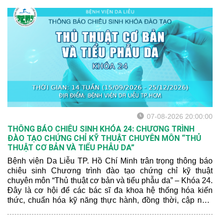
Da Liễu TP.HCM, cổng 69
Ngô Thời Nhiệm, P.6, Q.3
(chương trình đính kèm).
07-08-2026 20:00:00
THÔNG BÁO CHIÊU SINH KHÓA 24: CHƯƠNG TRÌNH
ĐÀO TẠO CHỨNG CHỈ KỸ THUẬT CHUYÊN MÔN “THỦ
THUẬT CƠ BẢN VÀ TIỂU PHẪU DA”
Bệnh viện Da Liễu TP. Hồ Chí Minh trân trọng thông báo
chiêu sinh Chương trình đào tạo chứng chỉ kỹ thuật
chuyên môn “Thủ thuật cơ bản và tiểu phẫu da” – Khóa 24.
Đây là cơ hội để các bác sĩ đa khoa hệ thống hóa kiến
thức, chuẩn hóa kỹ năng thực hành, đồng thời, cập nhật
các tiến bộ mới nhất trong Da liễu – Thẩm mỹ, hướng đến
ứng dụng an toàn và hiệu quả trong thực hành lâm sàng.