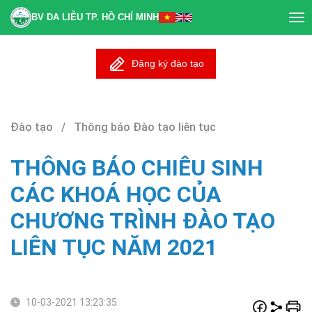
BV DA LIỄU TP. HỒ CHÍ MINH
Tog
nav
Đăng ký đào tạo
Đào tạo / Thông báo Đào tạo liên tục
THÔNG BÁO CHIÊU SINH
CÁC KHOÁ HỌC CỦA
CHƯƠNG TRÌNH ĐÀO TẠO
LIÊN TỤC NĂM 2021
10-03-2021 13:23:35