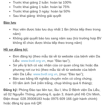
Trước khai giảng 2 tuần: hoàn lại 100%
Trước khai giảng 1 tuần: hoàn lại 75%
Trước khai giảng 3 ngày: hoàn lại 50%
Sau khai giảng: không giải quyết
Bảo lưu
Học viên được bảo lưu duy nhất 1 lần (khóa tiếp theo trong
năm)
Không giải quyết bảo lưu sang năm sau (trừ trường hợp BV
không tổ chức được khóa tiếp theo trong năm)
Hồ sơ đăng ký:
Đơn đăng ký (theo mẫu tải về từ website của bệnh viện Da
Liễu:
www.bvdl.org.vn
, mục “Đào tạo”);
Sơ yếu lý lịch có xác nhận của cơ quan công tác hoặc địa
phương nơi cư trú (theo mẫu tải về từ website của bệnh
viện Da Liễu:
www.bvdl.org.vn
, (mục “Đào tạo”);
Bản sao bằng tốt nghiệp chuyên môn có công chứng;
03 tấm ảnh 3x4 (nền trắng, chụp không quá 6 tháng);
Đăng ký:
Phòng Đào tạo liên tục, lầu I, khu D Bệnh viện Da Liễu,
số 02 Nguyễn Thông, phường 6, quận 3, thành phố Hồ Chí Minh,
Điện thoại: 028.39308183 hoặc 0975 609 166 (giờ hành chính)
hoặc đăng ký qua mã QR