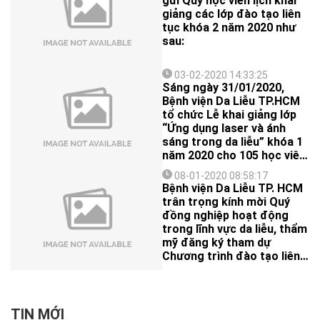
gửi Quý học viên lịch khai
giảng các lớp đào tạo liên
tục khóa 2 năm 2020 như
sau:
03-02-2020 14:33:25
Sáng ngày 31/01/2020,
Bệnh viện Da Liễu TP.HCM
tổ chức Lễ khai giảng lớp
“Ứng dụng laser và ánh
sáng trong da liễu” khóa 1
năm 2020 cho 105 học viên
là các bác sĩ chuyên khoa
08-01-2020 08:58:17
da liễu, thẩm mỹ.
Bệnh viện Da Liễu TP. HCM
trân trọng kính mời Quý
đồng nghiệp hoạt động
trong lĩnh vực da liễu, thẩm
mỹ đăng ký tham dự
Chương trình đào tạo liên
tục kỳ 1/2020 “Cập nhật
điều trị tăng sắc tố da”
diễn ra vào ngày
27/03/2020 (thứ 6) tại Bv
TIN MỚI