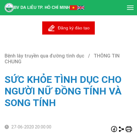
BV DA LIỄU TP. HỒ CHÍ MINH
Tog
nav
Đăng ký đào tạo
Bệnh lây truyền qua đường tình dục / THÔNG TIN
CHUNG
SỨC KHỎE TÌNH DỤC CHO
NGƯỜI NỮ ĐỒNG TÍNH VÀ
SONG TÍNH
27-06-2020 20:00:00