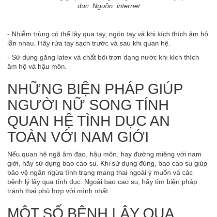
dục. Nguồn: internet
- Nhiễm trùng có thể lây qua tay, ngón tay và khi kích thích âm hộ
lẫn nhau. Hãy rửa tay sạch trước và sau khi quan hệ.
- Sử dụng găng latex và chất bôi trơn dạng nước khi kích thích
âm hộ và hậu môn.
NHỮNG BIỆN PHÁP GIÚP
NGƯỜI NỮ SONG TÍNH
QUAN HỆ TÌNH DỤC AN
TOÀN VỚI NAM GIỚI
Nếu quan hệ ngã âm đạo, hậu môn, hay đường miệng với nam
giới, hãy sử dụng bao cao su. Khi sử dụng đúng, bao cao su giúp
bảo vệ ngăn ngừa tình trạng mang thai ngoài ý muốn và các
bệnh lý lây qua tình dục. Ngoài bao cao su, hãy tìm biện pháp
tránh thai phù hợp với mình nhất.
MỘT SỐ BỆNH LÂY QUA