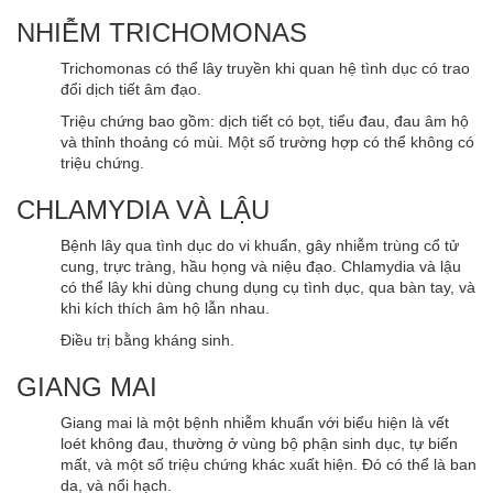
NHIỄM TRICHOMONAS
Trichomonas có thể lây truyền khi quan hệ tình dục có trao
đổi dịch tiết âm đạo.
Triệu chứng bao gồm: dịch tiết có bọt, tiểu đau, đau âm hộ
và thỉnh thoảng có mùi. Một số trường hợp có thể không có
triệu chứng.
CHLAMYDIA VÀ LẬU
Bệnh lây qua tình dục do vi khuẩn, gây nhiễm trùng cổ tử
cung, trực tràng, hầu họng và niệu đạo. Chlamydia và lậu
có thể lây khi dùng chung dụng cụ tình dục, qua bàn tay, và
khi kích thích âm hộ lẫn nhau.
Điều trị bằng kháng sinh.
GIANG MAI
Giang mai là một bệnh nhiễm khuẩn với biểu hiện là vết
loét không đau, thường ở vùng bộ phận sinh dục, tự biến
mất, và một số triệu chứng khác xuất hiện. Đó có thể là ban
da, và nổi hạch.