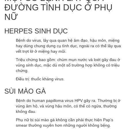
ĐƯỜNG TÌNH DỤC Ở PHỤ
NỮ
HERPES SINH DỤC
Bệnh do virus, lây qua quan hệ âm đạo, hậu môn, miệng
hay dùng chung dụng cụ tình dục, ngoài ra có thể lây qua
vết trợt lở ở miệng hay mũi.
Triệu chứng bao gồm: chùm mụn nước và loét gây đau ở
vùng sinh dục, mặc dù một số trường hợp không có triệu
chứng.
Điều trị: thuốc kháng virus.
SÙI MÀO GÀ
Bệnh do human papilloma virus HPV gây ra. Thường bị ở
vùng âm hộ, và vùng hậu môn, có thể có ngứa, thường
không đau.
Phụ nữ bị sùi mào gà không cần phải thực hiện Pap’s
smear thường xuyên hơn những người không bệng.