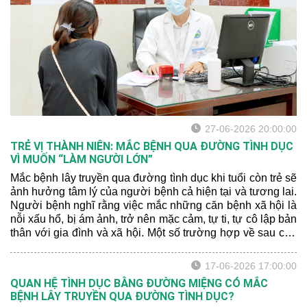
27-06-2026 20:00:00
TRẺ VỊ THÀNH NIÊN: MẮC BỆNH QUA ĐƯỜNG TÌNH DỤC
VÌ MUỐN “LÀM NGƯỜI LỚN”
Mắc bệnh lây truyền qua đường tình dục khi tuổi còn trẻ sẽ
ảnh hưởng tâm lý của người bệnh cả hiện tại và tương lai.
Người bệnh nghĩ rằng việc mắc những căn bệnh xã hội là
nỗi xấu hổ, bị ám ảnh, trở nên mặc cảm, tự ti, tự cô lập bản
thân với gia đình và xã hội. Một số trường hợp về sau còn
rơi vào cảm giác sợ quan hệ tình dục do sợ bị tái nhiễm
hoặc sợ lây lan cho bạn tình, lo lắng bạn tình phát hiện
17-06-2026 17:00:00
mình đã từng bị nhiễm bệnh.
QUAN HỆ TÌNH DỤC BẰNG ĐƯỜNG MIỆNG CÓ MẮC
BỆNH LÂY TRUYỀN QUA ĐƯỜNG TÌNH DỤC?