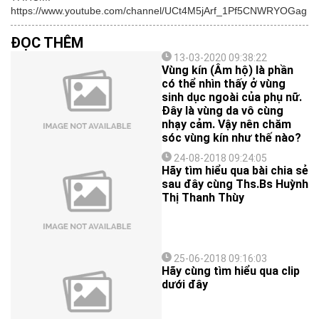
https://www.youtube.com/channel/UCt4M5jArf_1Pf5CNWRYOGag
ĐỌC THÊM
13-03-2020 09:38:22
Vùng kín (Âm hộ) là phần
có thể nhìn thấy ở vùng
sinh dục ngoài của phụ nữ.
Đây là vùng da vô cùng
nhạy cảm. Vậy nên chăm
sóc vùng kín như thế nào?
24-08-2018 09:24:05
Hãy tìm hiểu qua bài chia sẻ
sau đây cùng Ths.Bs Huỳnh
Thị Thanh Thùy
25-06-2018 09:16:03
Hãy cùng tìm hiểu qua clip
dưới đây