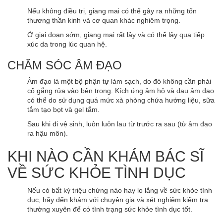
Nếu không điều trị, giang mai có thể gây ra những tổn
thương thần kinh và cơ quan khác nghiêm trọng.
Ở giai đoạn sớm, giang mai rất lây và có thể lây qua tiếp
xúc da trong lúc quan hệ.
CHĂM SÓC ÂM ĐẠO
Âm đạo là một bộ phận tự làm sạch, do đó không cần phải
cố gắng rửa vào bên trong. Kích ứng âm hộ và đau âm đạo
có thể do sử dụng quá mức xà phòng chứa hướng liệu, sữa
tắm tạo bọt và gel tắm.
Sau khi đi vệ sinh, luôn luôn lau từ trước ra sau (từ âm đạo
ra hậu môn).
KHI NÀO CẦN KHÁM BÁC SĨ
VỀ SỨC KHỎE TÌNH DỤC
Nếu có bất kỳ triệu chứng nào hay lo lắng về sức khỏe tình
dục, hãy đến khám với chuyên gia và xét nghiệm kiểm tra
thường xuyên để có tình trạng sức khỏe tình dục tốt.