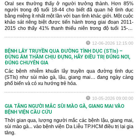
Oral sex thường thấy ở người trưởng thành. Hơn 85%
người trong độ tuổi 18-44 cho biết đã quan hệ tình dục
bằng miệng ít nhất một lần với bạn tình khác giới. Một cuộc
khảo sát riêng biệt được tiến hành trong giai đoạn 2011-
2015 cho thấy 41% thanh thiếu niên trong độ tuổi 15-19
cho biết đã quan hệ tình dục bằng miệng với bạn tình khác
giới.
12-06-2026 12:15:00
BỆNH LÂY TRUYỀN QUA ĐƯỜNG TÌNH DỤC (STIs) –
ĐỪNG ÂM THẦM CHỊU ĐỰNG, HÃY ĐIỀU TRỊ ĐÚNG NƠI,
ĐÚNG CHUYÊN GIA
Các bệnh nhiễm khuẩn lây truyền qua đường tình dục
(STIs) như sùi mào gà, lậu, giang mai… đang ngày càng
phổ biến và có xu hướng trẻ hóa.
10-05-2026 09:00:00
GIA TĂNG NGƯỜI MẮC SÙI MÀO GÀ, GIANG MAI VÀO
BỆNH VIỆN CẦU CỨU
Thời gian qua, lượng người mắc các bệnh lậu, giang mai,
sùi mào gà... vào bệnh viện Da Liễu TP.HCM điều trị lại gia
tăng.