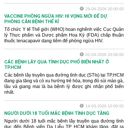
29-04-2026 20:00:00
VACCINE PHÒNG NGỪA HIV: HI VỌNG MỚI ĐỂ DỰ
PHÒNG CĂN BỆNH THẾ KỈ
Tổ chức Y tế Thế giới (WHO) hoan nghênh việc Cục Quản
lý Thực phẩm và Dược phẩm Hoa Kỳ (FDA) chấp thuận
thuốc lenacapavir dạng tiêm để phòng ngừa HIV.
02-04-2026 20:00:00
CÁC BỆNH LÂY QUA TÌNH DỤC PHỔ BIẾN NHẤT Ở
TP.HCM
Các bệnh lây truyền qua đường tình dục (STIs) tại TP.HCM
đang gia tăng và có xu hướng trẻ hóa, trong đó sùi mào gà,
lậu và giang mai là ba bệnh lý được ghi nhận phổ biến
nhất.
14-03-2026 10:00:00
NGƯỜI DƯỚI 18 TUỔI MẮC BỆNH TÌNH DỤC TĂNG
Người dưới 18 tuổi mắc bệnh lây truyền qua đường tình
dục đến Bệnh viện Da Liễu TP HCM khám tăng, đặt ra