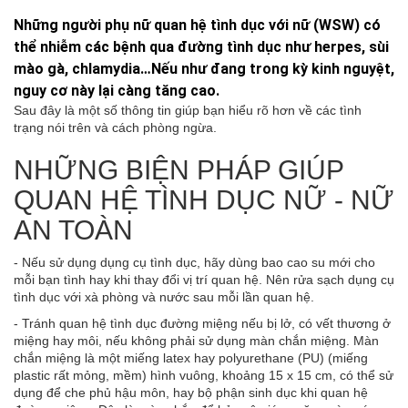
Những người phụ nữ quan hệ tình dục với nữ (WSW) có
thể nhiễm các bệnh qua đường tình dục như herpes, sùi
mào gà, chlamydia…Nếu như đang trong kỳ kinh nguyệt,
nguy cơ này lại càng tăng cao.
Sau đây là một số thông tin giúp bạn hiểu rõ hơn về các tình
trạng nói trên và cách phòng ngừa.
NHỮNG BIỆN PHÁP GIÚP
QUAN HỆ TÌNH DỤC NỮ - NỮ
AN TOÀN
- Nếu sử dụng dụng cụ tình dục, hãy dùng bao cao su mới cho
mỗi bạn tình hay khi thay đổi vị trí quan hệ. Nên rửa sạch dụng cụ
tình dục với xà phòng và nước sau mỗi lần quan hệ.
- Tránh quan hệ tình dục đường miệng nếu bị lở, có vết thương ở
miệng hay môi, nếu không phải sử dụng màn chắn miệng. Màn
chắn miệng là một miếng latex hay polyurethane (PU) (miếng
plastic rất mỏng, mềm) hình vuông, khoảng 15 x 15 cm, có thể sử
dụng để che phủ hậu môn, hay bộ phận sinh dục khi quan hệ