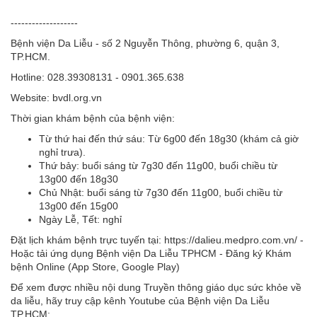
-------------------
Bệnh viện Da Liễu - số 2 Nguyễn Thông, phường 6, quận 3,
TP.HCM.
Hotline: 028.39308131 - 0901.365.638
Website: bvdl.org.vn
Thời gian khám bệnh của bệnh viện:
Từ thứ hai đến thứ sáu: Từ 6g00 đến 18g30 (khám cả giờ
nghỉ trưa).
Thứ bảy: buổi sáng từ 7g30 đến 11g00, buổi chiều từ
13g00 đến 18g30
Chủ Nhật: buổi sáng từ 7g30 đến 11g00, buổi chiều từ
13g00 đến 15g00
Ngày Lễ, Tết: nghỉ
Đặt lịch khám bệnh trực tuyến tại: https://dalieu.medpro.com.vn/ -
Hoặc tải ứng dụng Bệnh viện Da Liễu TPHCM - Đăng ký Khám
bệnh Online (App Store, Google Play)
Để xem được nhiều nội dung Truyền thông giáo dục sức khỏe về
da liễu, hãy truy cập kênh Youtube của Bệnh viện Da Liễu
TP.HCM: