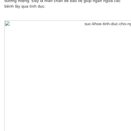
đường miệng. Đây là màn chắn để bảo vệ giúp ngăn ngừa các
bệnh lây qua tình dục.