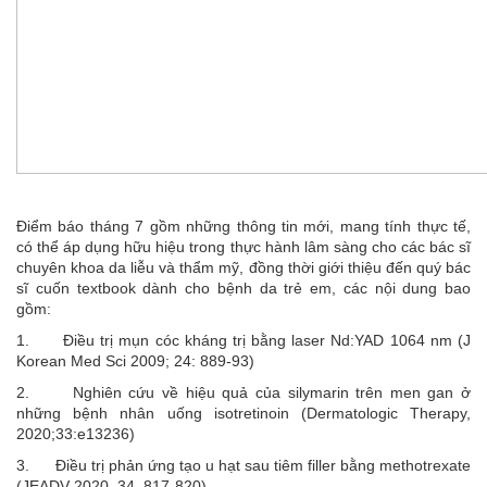
Điểm báo tháng 7 gồm những thông tin mới, mang tính thực tế,
có thể áp dụng hữu hiệu trong thực hành lâm sàng cho các bác sĩ
chuyên khoa da liễu và thẩm mỹ, đồng thời giới thiệu đến quý bác
sĩ cuốn textbook dành cho bệnh da trẻ em, các nội dung bao
gồm:
1. Điều trị mụn cóc kháng trị bằng laser Nd:YAD 1064 nm (J
Korean Med Sci 2009; 24: 889-93)
2. Nghiên cứu về hiệu quả của silymarin trên men gan ở
những bệnh nhân uống isotretinoin (Dermatologic Therapy,
2020;33:e13236)
3. Điều trị phản ứng tạo u hạt sau tiêm filler bằng methotrexate
(JEADV 2020, 34, 817-820)