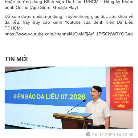
Hoặc tải ứng dụng Bệnh viện Da Liễu TPHCM - Đăng ký Khám
bệnh Online (App Store, Google Play)
Để xem được nhiều nội dung Truyền thông giáo dục sức khỏe về
da liễu, hãy truy cập kênh Youtube của Bệnh viện Da Liễu
TP.HCM:
https://www.youtube.com/channel/UCt4M5jArf_1Pf5CNWRYOGag
TIN MỚI
24-07-2026 14:30:00