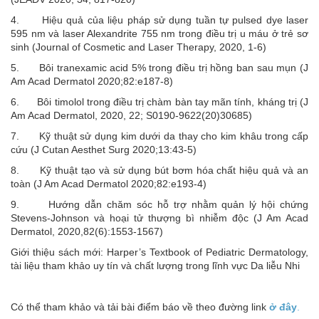
4. Hiệu quả của liệu pháp sử dụng tuần tự pulsed dye laser
595 nm và laser Alexandrite 755 nm trong điều trị u máu ở trẻ sơ
sinh (Journal of Cosmetic and Laser Therapy, 2020, 1-6)
5. Bôi tranexamic acid 5% trong điều trị hồng ban sau mụn (J
Am Acad Dermatol 2020;82:e187-8)
6. Bôi timolol trong điều trị chàm bàn tay mãn tính, kháng trị (J
Am Acad Dermatol, 2020, 22; S0190-9622(20)30685)
7. Kỹ thuật sử dụng kim dưới da thay cho kim khâu trong cấp
cứu (J Cutan Aesthet Surg 2020;13:43-5)
8. Kỹ thuật tạo và sử dụng bút bơm hóa chất hiệu quả và an
toàn (J Am Acad Dermatol 2020;82:e193-4)
9. Hướng dẫn chăm sóc hỗ trợ nhằm quản lý hội chứng
Stevens-Johnson và hoại tử thượng bì nhiễm độc (J Am Acad
Dermatol, 2020,82(6):1553-1567)
Giới thiệu sách mới: Harper’s Textbook of Pediatric Dermatology,
tài liệu tham khảo uy tín và chất lượng trong lĩnh vực Da liễu Nhi
Có thể tham khảo và tải bài điểm báo về theo đường link
ở đây
.