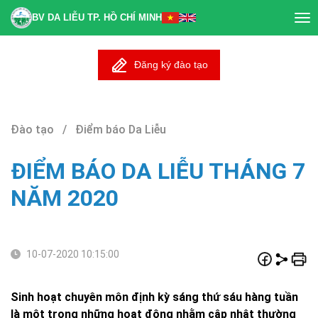
BV DA LIỄU TP. HỒ CHÍ MINH
Tog
nav
Đăng ký đào tạo
Đào tạo / Điểm báo Da Liễu
ĐIỂM BÁO DA LIỄU THÁNG 7
NĂM 2020
10-07-2020 10:15:00
Sinh hoạt chuyên môn định kỳ sáng thứ sáu hàng tuần
là một trong những hoạt động nhằm cập nhật thường