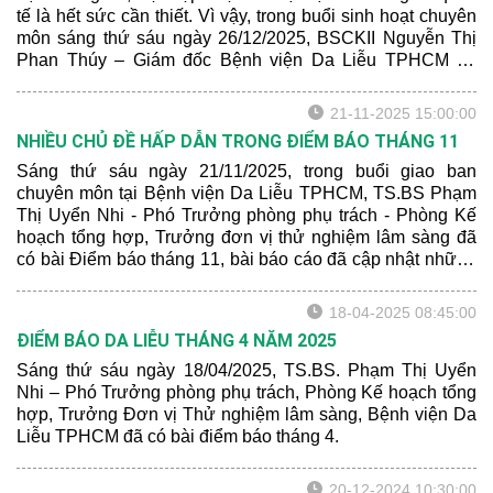
tế là hết sức cần thiết. Vì vậy, trong buổi sinh hoạt chuyên
môn sáng thứ sáu ngày 26/12/2025, BSCKII Nguyễn Thị
Phan Thúy – Giám đốc Bệnh viện Da Liễu TPHCM đã
mang đến cho các đồng nghiệp điểm báo tổng hợp 10
nghiên cứu Da Liễu nổi bật cuối năm 2025 với trọng tâm là
21-11-2025 15:00:00
các dữ liệu có giá trị ứng dụng lâm sàng để “Đọc xong –
NHIỀU CHỦ ĐỀ HẤP DẪN TRONG ĐIỂM BÁO THÁNG 11
áp dụng được”:
Sáng thứ sáu ngày 21/11/2025, trong buổi giao ban
chuyên môn tại Bệnh viện Da Liễu TPHCM, TS.BS Phạm
Thị Uyển Nhi - Phó Trưởng phòng phụ trách - Phòng Kế
hoạch tổng hợp, Trưởng đơn vị thử nghiệm lâm sàng đã
có bài Điểm báo tháng 11, bài báo cáo đã cập nhật những
kiến thức quan trọng trong chuyên ngành da liễu, cũng
như nêu ra một số các thủ thuật mới trên thế giới có thể áp
18-04-2025 08:45:00
dụng tại Việt Nam.
ĐIỂM BÁO DA LIỄU THÁNG 4 NĂM 2025
Sáng thứ sáu ngày 18/04/2025, TS.BS. Phạm Thị Uyển
Nhi – Phó Trưởng phòng phụ trách, Phòng Kế hoạch tổng
hợp, Trưởng Đơn vị Thử nghiệm lâm sàng, Bệnh viện Da
Liễu TPHCM đã có bài điểm báo tháng 4.
20-12-2024 10:30:00