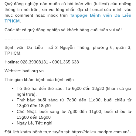
Quý đồng nghiệp nào muốn có bài toàn văn (fulltext) của những
thông tin nói trên, xin vui lòng nhắn địa chỉ email của mình vào
mục comment hoặc inbox trên
fanpage Bệnh viện Da Liễu
TPHCM
.
Chúc tất cả quý đồng nghiệp và khách hàng cuối tuần vui vẻ!
-------------------
Bệnh viện Da Liễu - số 2 Nguyễn Thông, phường 6, quận 3,
TP.HCM.
Hotline: 028.39308131 - 0901.365.638
Website: bvdl.org.vn
Thời gian khám bệnh của bệnh viện:
Từ thứ hai đến thứ sáu: Từ 6g00 đến 18g30 (khám cả giờ
nghỉ trưa).
Thứ bảy: buổi sáng từ 7g30 đến 11g00, buổi chiều từ
13g00 đến 18g30
Chủ Nhật: buổi sáng từ 7g30 đến 11g00, buổi chiều từ
13g00 đến 15g00
Ngày Lễ, Tết: nghỉ
Đặt lịch khám bệnh trực tuyến tại: https://dalieu.medpro.com.vn/ -