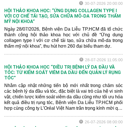
30-07-2026 20:00:00
HỘI THẢO KHOA HỌC: “ỨNG DỤNG COLLAGEN TYPE I
VỚI CƠ CHẾ TÁI TẠO, SỬA CHỮA MÔ-DA TRONG THẨM
MỸ NỘI KHOA”
Ngày 28/07/2026, Bệnh viện Da Liễu TP.HCM đã tổ chức
thành công hội thảo khoa học với chủ đề “Ứng dụng
collagen type I với cơ chế tái tạo, sửa chữa mô-da trong
thẩm mỹ nội khoa”, thu hút hơn 260 đại biểu tham dự.
28-07-2026 11:05:00
HỘI THẢO KHOA HỌC “ĐIỀU TRỊ BỆNH LÝ DA ĐẦU VÀ
TÓC: TỪ KIỂM SOÁT VIÊM DA DẦU ĐẾN QUẢN LÝ RỤNG
TÓC”
Nhằm cập nhật những tiến bộ mới nhất trong chăm sóc
các bệnh lý da đầu và tóc, đặc biệt là vai trò của hệ vi sinh
vật, chiến lược kiểm soát viêm da dầu cũng như tối ưu hóa
kết quả điều trị rụng tóc, Bệnh viện Da Liễu TP.HCM phối
hợp cùng công ty L’Oréal Việt Nam trân trọng kính mời quý
đồng nghiệp tham dự Hội thảo khoa học với chủ đề: “ĐIỀU
TRỊ BỆNH LÝ DA ĐẦU VÀ TÓC: TỪ KIỂM SOÁT VIÊM
26-07-2026 08:00:00
DA DẦU ĐẾN QUẢN LÝ RỤNG TÓC”.