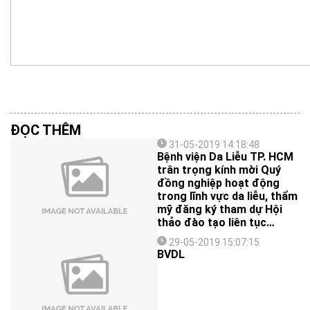
ĐỌC THÊM
31-05-2019 14:18:48
Bệnh viện Da Liễu TP. HCM
trân trọng kính mời Quý
đồng nghiệp hoạt động
trong lĩnh vực da liễu, thẩm
mỹ đăng ký tham dự Hội
thảo đào tạo liên tục
“Mesotherapy và các kỹ
29-05-2019 15:07:15
thuật tiêm vi điểm” diễn ra
BVDL
vào thứ ba, ngày
25/06/2019