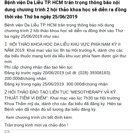
Bệnh viện Da Liễu TP. HCM trân trọng thông báo nội
dung chương trình 2 hội thảo khoa học sẽ diễn ra đồng
thời vào Thứ ba ngày 25/06/2019
Bệnh viện Da Liễu TP. HCM trân trọng thông báo nội dung
chương trình 2 hội thảo khoa học sẽ diễn ra đồng thời vào Thứ
ba ngày 25/06/2019 như sau:
1
HỘI THẢO KHOA HỌC DA LIỄU KHU VỰC PHÍA NAM KỲ II
NĂM 2019: Khai mạc vào lúc 8h tại Hội trường A, dành cho các
đại biểu thuộc mạng lưới da liễu khu vực phía Nam được gửi thư
mời.
Phí cấp chứng nhận đào tạo liên tục:
Đăng ký trước ngày 20/06/2019 (số đt: (028) 39308183):
200.000đ/chứng nhận
Đăng ký trong ngày 25/06/2019: 300.000đ/chứng nhận
2
HỘI THẢO ĐÀO TẠO LIÊN TỤC “MESOTHERAPY VÀ KỸ
THUẬT TIÊM VI ĐIỂM”: Khai mạc vào lúc 7h30 tại Hội trường
Khoa Thẩm mỹ da, dành cho các đại biểu đã đăng ký. Hiện tại
Bệnh viện đã nhận đủ số lượng đại biểu đăng ký.
Xem chương trình chi tiết đính kèm.
Trân trọng kính mời và chào đón !