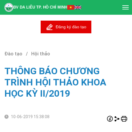
BV DA LIỄU TP. HỒ CHÍ MINH
Tog
nav
Đăng ký đào tạo
Đào tạo / Hội thảo
THÔNG BÁO CHƯƠNG
TRÌNH HỘI THẢO KHOA
HỌC KỲ II/2019
10-06-2019 15:38:08