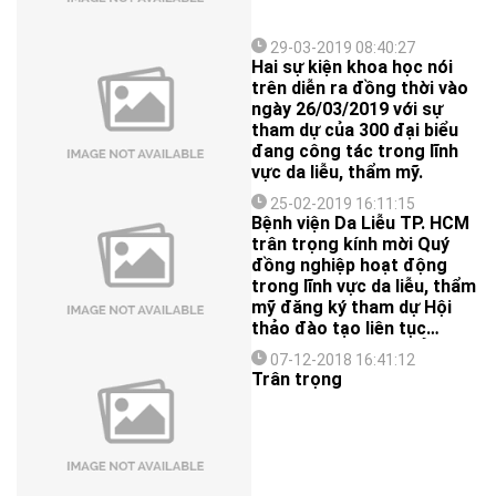
29-03-2019 08:40:27
Hai sự kiện khoa học nói
trên diễn ra đồng thời vào
ngày 26/03/2019 với sự
tham dự của 300 đại biểu
đang công tác trong lĩnh
vực da liễu, thẩm mỹ.
25-02-2019 16:11:15
Bệnh viện Da Liễu TP. HCM
trân trọng kính mời Quý
đồng nghiệp hoạt động
trong lĩnh vực da liễu, thẩm
mỹ đăng ký tham dự Hội
thảo đào tạo liên tục
“PHÒNG NGỪA VÀ XỬ TRÍ
07-12-2018 16:41:12
TAI BIẾN TRONG THẨM MỸ
Trân trọng
NỘI KHOA” diễn ra vào ngày
26/03/2019 (thứ 3) tại BV
Da Liễu TP.HCM, cổng 69
Ngô Thời Nhiệm, P.6, Q.3
(chương trình đính kèm)