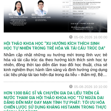
05-08-2026 16:00:00
HỘI THẢO KHOA HỌC “XU HƯỚNG KÍCH THÍCH SINH
HỌC TỰ NHIÊN TRONG TRẺ HÓA VÀ TÁI CẤU TRÚC DA”
Nhằm cập nhật những xu hướng mới trong lĩnh vực trẻ
hóa và tái cấu trúc da theo hướng kích thích sinh học tự
nhiên, đồng thời tạo diễn đàn trao đổi học thuật, chia sẻ
kinh nghiệm thực hành lâm sàng và định hướng ứng dụng
các liệu pháp tái tạo hiện đại trong da liễu – thẩm mỹ, Bệnh
viện Da Liễu TP.HCM trân trọng kính mời quý đồng nghiệp
tham dự Hội thảo khoa học với chủ đề: “XU HƯỚNG KÍCH
05-08-2026 10:10:00
THÍCH SINH HỌC TỰ NHIÊN TRONG TRẺ HÓA VÀ TÁI
HƠN 1300 BÁC SĨ VÀ CHUYÊN GIA DA LIỄU TRÊN CẢ
CẤU TRÚC DA”.
NƯỚC THAM GIA HỘI THẢO KHOA HỌC "TỪ NGỨA DAI
DẲNG ĐẾN MÀY ĐAY MẠN TÍNH TỰ PHÁT: TỐI ƯU HÓA
CHIẾN LƯỢC SỬ DỤNG KHÁNG HISTAMIN TRONG THỰC