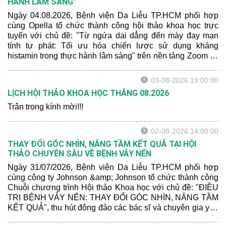
HÀNH LÂM SÀNG"
Ngày 04.08.2026, Bệnh viện Da Liễu TP.HCM phối hợp
cùng Opella tổ chức thành công hội thảo khoa học trực
tuyến với chủ đề: "Từ ngứa dai dẳng đến mày đay mạn
tính tự phát: Tối ưu hóa chiến lược sử dụng kháng
histamin trong thực hành lâm sàng" trên nền tảng Zoom và
Z-waka, thu hút hơn 1300 bác sĩ và chuyên gia da liễu trên
cả nước tham dự.
03-08-2026 19:00:00
LỊCH HỘI THẢO KHOA HỌC THÁNG 08.2026
Trân trọng kính mời!!!
02-08-2026 14:00:00
THAY ĐỔI GÓC NHÌN, NÂNG TẦM KẾT QUẢ TẠI HỘI
THẢO CHUYÊN SÂU VỀ BỆNH VẢY NẾN
Ngày 31/07/2026, Bệnh viện Da Liễu TP.HCM phối hợp
cùng công ty Johnson &amp; Johnson tổ chức thành công
Chuỗi chương trình Hội thảo Khoa học với chủ đề: "ĐIỀU
TRỊ BỆNH VẢY NẾN: THAY ĐỔI GÓC NHÌN, NÂNG TẦM
KẾT QUẢ", thu hút đông đảo các bác sĩ và chuyên gia y tế
tham dự.