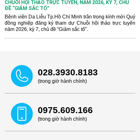
CHUỖI HỘI THẢO TRỰC TUYẾN, NĂM 2026, KỲ 7, CHỦ
ĐỀ “GIẢM SẮC TỐ”
Bệnh viện Da Liễu Tp.Hồ Chí Minh trân trọng kính mời Quý
đồng nghiệp đăng ký tham dự Chuỗi hội thảo trực tuyến
năm 2026, kỳ 7, chủ đề “Giảm sắc tố”.
028.3930.8183
(trong giờ hành chính)
0975.609.166
(trong giờ hành chính)