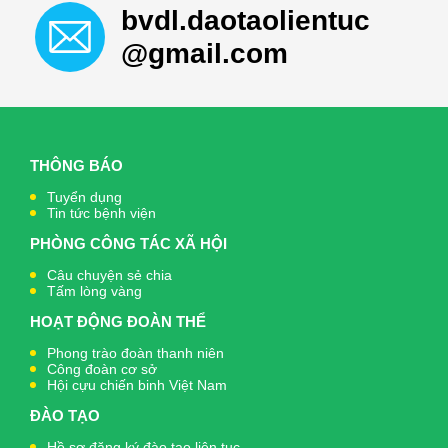
bvdl.daotaolientuc
@gmail.com
THÔNG BÁO
Tuyển dụng
Tin tức bệnh viện
PHÒNG CÔNG TÁC XÃ HỘI
Câu chuyện sẻ chia
Tấm lòng vàng
HOẠT ĐỘNG ĐOÀN THỂ
Phong trào đoàn thanh niên
Công đoàn cơ sở
Hội cựu chiến binh Việt Nam
ĐÀO TẠO
Hồ sơ đăng ký đào tạo liên tục