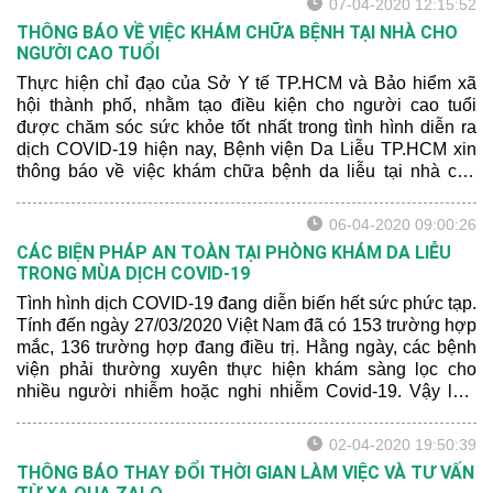
07-04-2020 12:15:52
THÔNG BÁO VỀ VIỆC KHÁM CHỮA BỆNH TẠI NHÀ CHO
NGƯỜI CAO TUỔI
Thực hiện chỉ đạo của Sở Y tế TP.HCM và Bảo hiểm xã
hội thành phố, nhằm tạo điều kiện cho người cao tuổi
được chăm sóc sức khỏe tốt nhất trong tình hình diễn ra
dịch COVID-19 hiện nay, Bệnh viện Da Liễu TP.HCM xin
thông báo về việc khám chữa bệnh da liễu tại nhà cho
người cao tuổi như sau:
06-04-2020 09:00:26
CÁC BIỆN PHÁP AN TOÀN TẠI PHÒNG KHÁM DA LIỄU
TRONG MÙA DỊCH COVID-19
Tình hình dịch COVID-19 đang diễn biến hết sức phức tạp.
Tính đến ngày 27/03/2020 Việt Nam đã có 153 trường hợp
mắc, 136 trường hợp đang điều trị. Hằng ngày, các bệnh
viện phải thường xuyên thực hiện khám sàng lọc cho
nhiều người nhiễm hoặc nghi nhiễm Covid-19. Vậy làm
thế nào để đảm bảo an toàn trong khám, chữa bệnh da liễu
mùa dịch?
02-04-2020 19:50:39
THÔNG BÁO THAY ĐỔI THỜI GIAN LÀM VIỆC VÀ TƯ VẤN