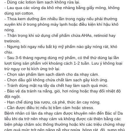
- Dùng các lotion làm sạch không rửa lại.
- Lau qua các vùng da khô nhẹ nhàng bằng giấy mỏng, không
dùng sợi cotton.
- Thoa kem dưỡng ẩm nhiều lần trong ngày nếu phải thường
xuyên khi ở trong phòng máy lạnh hoặc điều kiện khí hậu khô
nóng.
- Thận trọng khi sử dụng chế phẩm chứa AHAs, retinoid hay
tretinoin.
- Ngưng bôi ngay nếu bất kỳ mỹ phẩm nào gây nóng rát, khó
chịu.
- Sau 3-6 tháng ngưng dùng mỹ phẩm, có thể thử dùng lại lần
lượt từng sản phẩm với khoảng cách 1-2 tuần. Lưu ý không loại
trừ nguy cơ bị kích ứng trở lại.
- Chọn sản phẩm làm sạch dành cho da nhạy cảm.
- Chọn dầu gội không chứa chất làm sạch gây kích ứng.
- Tránh dùng mặt nạ tẩy da chết hay làm sạch quá mức.
- Bảo vệ da tránh ra nắng, gió, hơi nóng hoặc thay đổi nhiệt độ
đột ngột.
- Hạn chế dùng bia rượu, cà phê, thức ăn cay nóng.
- Cần được điều trị nếu bị trầm cảm hoặc stress.
Bệnh nhân có làn da nhạy cảm được khuyên nên đến Bác sĩ Da
liễu khi da trở nên nhạy cảm và không được cải thiện bằng các
biện pháp chăm sóc thông thường hoặc khi các triệu chứng nhạy
cảm quá mức trở nên nặng nề như ngứa, bỏng rát, đỏ, sưng phù,