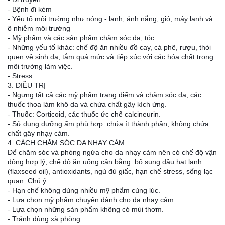
- Bệnh đi kèm
- Yếu tố môi trường như nóng - lạnh, ánh nắng, gió, máy lạnh và
ô nhiễm môi trường
- Mỹ phẩm và các sản phẩm chăm sóc da, tóc…
- Những yếu tố khác: chế độ ăn nhiều đồ cay, cà phê, rượu, thói
quen vệ sinh da, tắm quá mức và tiếp xúc với các hóa chất trong
môi trường làm việc.
- Stress
3. ĐIỀU TRỊ
- Ngưng tất cả các mỹ phẩm trang điểm và chăm sóc da, các
thuốc thoa làm khô da và chứa chất gây kích ứng.
- Thuốc: Corticoid, các thuốc ức chế calcineurin.
- Sử dụng dưỡng ẩm phù hợp: chứa ít thành phần, không chứa
chất gây nhạy cảm.
4. CÁCH CHĂM SÓC DA NHẠY CẢM
Để chăm sóc và phòng ngừa cho da nhạy cảm nên có chế độ vận
động hợp lý, chế độ ăn uống cân bằng: bổ sung dầu hạt lanh
(flaxseed oil), antioxidants, ngủ đủ giấc, hạn chế stress, sống lạc
quan. Chú ý:
- Hạn chế không dùng nhiều mỹ phẩm cùng lúc.
- Lựa chọn mỹ phẩm chuyên dành cho da nhạy cảm.
- Lựa chọn những sản phẩm không có mùi thơm.
- Tránh dùng xà phòng.