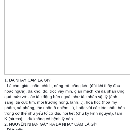
1. DA NHẠY CẢM LÀ GÌ?
- Là cảm giác châm chích, nóng rát, căng kéo (đôi khi thấy đau
hoặc ngứa), da khô, đỏ, tróc vảy mịn, giãn mạch khi da phản ứng
quá mức với các tác động bên ngoài như tác nhân vật lý (ánh
sáng, tia cực tím, môi trường nóng, lạnh…), hóa học (hóa mỹ
phẩm, xà phòng, tác nhân ô nhiễm…), hoặc với các tác nhân bên
trong cơ thể như yếu tố cơ địa, nội tiết (chu kỳ kinh nguyệt), tâm
lý (stress)… dù không có bệnh lý nào.
2. NGUYÊN NHÂN GÂY
RA DA NHẠY CẢM LÀ GÌ?
- Di truyền