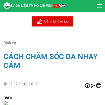
BV DA LIỄU TP. HỒ CHÍ MINH
Tog
nav
Đăng ký đào tạo
Dịch vụ
CÁCH CHĂM SÓC DA NHẠY
CẢM
16-07-2018 17:01:28
BVDL