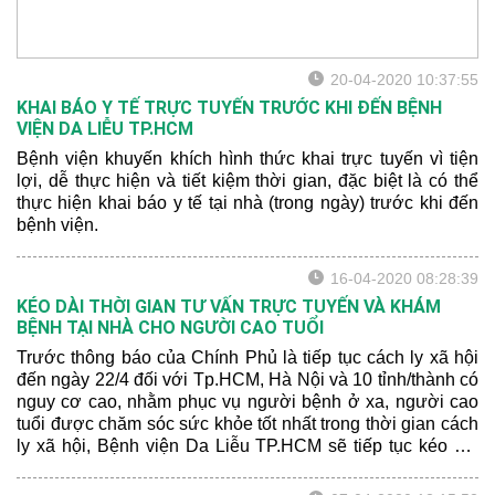
20-04-2020 10:37:55
KHAI BÁO Y TẾ TRỰC TUYẾN TRƯỚC KHI ĐẾN BỆNH
VIỆN DA LIỄU TP.HCM
Bệnh viện khuyến khích hình thức khai trực tuyến vì tiện
lợi, dễ thực hiện và tiết kiệm thời gian, đặc biệt là có thể
thực hiện khai báo y tế tại nhà (trong ngày) trước khi đến
bệnh viện.
16-04-2020 08:28:39
KÉO DÀI THỜI GIAN TƯ VẤN TRỰC TUYẾN VÀ KHÁM
BỆNH TẠI NHÀ CHO NGƯỜI CAO TUỔI
Trước thông báo của Chính Phủ là tiếp tục cách ly xã hội
đến ngày 22/4 đối với Tp.HCM, Hà Nội và 10 tỉnh/thành có
nguy cơ cao, nhằm phục vụ người bệnh ở xa, người cao
tuổi được chăm sóc sức khỏe tốt nhất trong thời gian cách
ly xã hội, Bệnh viện Da Liễu TP.HCM sẽ tiếp tục kéo dài
thời gian tư vấn trực tuyến bệnh qua zalo và khám bệnh tại
nhà cho người cao tuổi đến ngày 22/4/2020.