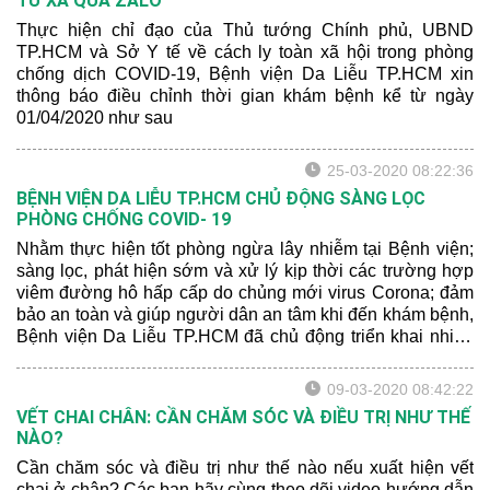
TỪ XA QUA ZALO
Thực hiện chỉ đạo của Thủ tướng Chính phủ, UBND
TP.HCM và Sở Y tế về cách ly toàn xã hội trong phòng
chống dịch COVID-19, Bệnh viện Da Liễu TP.HCM xin
thông báo điều chỉnh thời gian khám bệnh kể từ ngày
01/04/2020 như sau
25-03-2020 08:22:36
BỆNH VIỆN DA LIỄU TP.HCM CHỦ ĐỘNG SÀNG LỌC
PHÒNG CHỐNG COVID- 19
Nhằm thực hiện tốt phòng ngừa lây nhiễm tại Bệnh viện;
sàng lọc, phát hiện sớm và xử lý kịp thời các trường hợp
viêm đường hô hấp cấp do chủng mới virus Corona; đảm
bảo an toàn và giúp người dân an tâm khi đến khám bệnh,
Bệnh viện Da Liễu TP.HCM đã chủ động triển khai nhiều
biện pháp phòng chống Covid -19 trong đó có hoạt động
đo thân nhiệt và sát khuẩn tay cho tất cả bệnh nhân, thân
09-03-2020 08:42:22
nhân, học viên, khách đến công tác và nhân viên y tế của
VẾT CHAI CHÂN: CẦN CHĂM SÓC VÀ ĐIỀU TRỊ NHƯ THẾ
bệnh viện.
NÀO?
Cần chăm sóc và điều trị như thế nào nếu xuất hiện vết
chai ở chân? Các bạn hãy cùng theo dõi video hướng dẫn