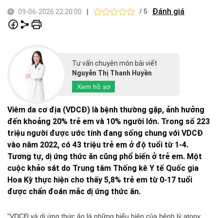
Đánh giá
|
/ 5
09-06-2026 22:20:00
Tư vấn chuyên môn bài viết
Nguyễn Thị Thanh Huyền
Xem hồ sơ
Viêm da cơ địa (VDCĐ) là bệnh thường gặp, ảnh hưởng
đến khoảng 20% trẻ em và 10% người lớn. Trong số 223
triệu người được ước tính đang sống chung với VDCĐ
vào năm 2022, có 43 triệu trẻ em ở độ tuổi từ 1-4.
Tương tự, dị ứng thức ăn cũng phổ biến ở trẻ em. Một
cuộc khảo sát do Trung tâm Thống kê Y tế Quốc gia
Hoa Kỳ thực hiện cho thấy 5,8% trẻ em từ 0-17 tuổi
được chẩn đoán mắc dị ứng thức ăn.
"VDCĐ và dị ứng thức ăn là những biểu hiện của bệnh lý atopy,