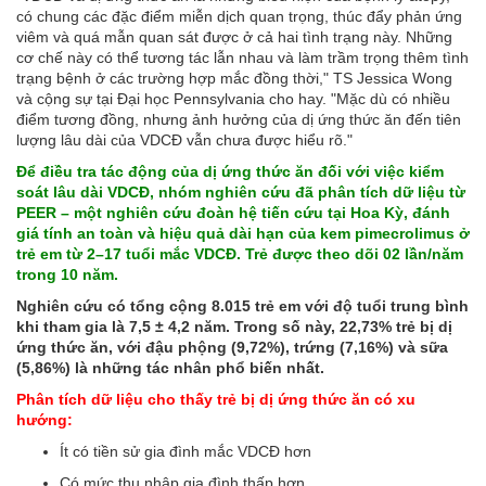
có chung các đặc điểm miễn dịch quan trọng, thúc đẩy phản ứng
viêm và quá mẫn quan sát được ở cả hai tình trạng này. Những
cơ chế này có thể tương tác lẫn nhau và làm trầm trọng thêm tình
trạng bệnh ở các trường hợp mắc đồng thời," TS Jessica Wong
và cộng sự tại Đại học Pennsylvania cho hay. "Mặc dù có nhiều
điểm tương đồng, nhưng ảnh hưởng của dị ứng thức ăn đến tiên
lượng lâu dài của VDCĐ vẫn chưa được hiểu rõ."
Để điều tra tác động của dị ứng thức ăn đối với việc kiểm
soát lâu dài VDCĐ, nhóm nghiên cứu đã phân tích dữ liệu từ
PEER – một nghiên cứu đoàn hệ tiến cứu tại Hoa Kỳ, đánh
giá tính an toàn và hiệu quả dài hạn của kem pimecrolimus ở
trẻ em từ 2–17 tuổi mắc VDCĐ. Trẻ được theo dõi 02 lần/năm
trong 10 năm.
Nghiên cứu có tổng cộng 8.015 trẻ em với độ tuổi trung bình
khi tham gia là 7,5 ± 4,2 năm. Trong số này, 22,73% trẻ bị dị
ứng thức ăn, với đậu phộng (9,72%), trứng (7,16%) và sữa
(5,86%) là những tác nhân phổ biến nhất.
Phân tích dữ liệu cho thấy trẻ bị dị ứng thức ăn có xu
hướng:
Ít có tiền sử gia đình mắc VDCĐ hơn
Có mức thu nhập gia đình thấp hơn