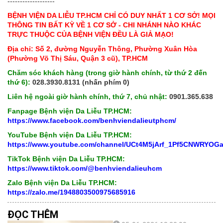
-------------------
BỆNH VIỆN DA LIỄU TP.HCM CHỈ CÓ DUY NHẤT 1 CƠ SỞ! MỌI
THÔNG TIN BẤT KỲ VỀ 1 CƠ SỞ - CHI NHÁNH NÀO KHÁC
TRỰC THUỘC CỦA BỆNH VIỆN ĐỀU LÀ GIẢ MẠO!
Địa chỉ: Số 2, đường Nguyễn Thông, Phường Xuân Hòa
(Phường Võ Thị Sáu, Quận 3 cũ), TP.HCM
Chăm sóc khách hàng (trong giờ hành chính, từ thứ 2 đến
thứ 6):
028.3930.8131 (nhấn phím 0)
Liên hệ ngoài giờ hành chính, thứ 7, chủ nhật:
0901.365.638
Fanpage Bệnh viện Da Liễu TP.HCM:
https://www.facebook.com/benhviendalieutphcm/
YouTube Bệnh viện Da Liễu TP.HCM:
https://www.youtube.com/channel/UCt4M5jArf_1Pf5CNWRYOG
TikTok Bệnh viện Da Liễu TP.HCM:
https://www.tiktok.com/@benhviendalieuhcm
Zalo Bệnh viện Da Liễu TP.HCM:
https://zalo.me/1948803500975685916
ĐỌC THÊM