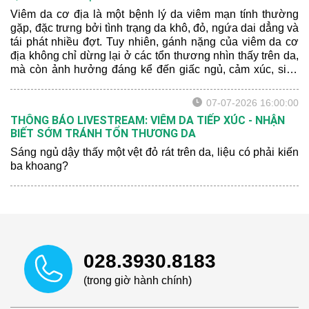
Viêm da cơ địa là một bệnh lý da viêm mạn tính thường
gặp, đặc trưng bởi tình trạng da khô, đỏ, ngứa dai dẳng và
tái phát nhiều đợt. Tuy nhiên, gánh nặng của viêm da cơ
địa không chỉ dừng lại ở các tổn thương nhìn thấy trên da,
mà còn ảnh hưởng đáng kể đến giấc ngủ, cảm xúc, sinh
hoạt hằng ngày và chất lượng cuộc sống của người bệnh.
07-07-2026 16:00:00
THÔNG BÁO LIVESTREAM: VIÊM DA TIẾP XÚC - NHẬN
BIẾT SỚM TRÁNH TỔN THƯƠNG DA
Sáng ngủ dậy thấy một vệt đỏ rát trên da, liệu có phải kiến
ba khoang?
028.3930.8183
(trong giờ hành chính)