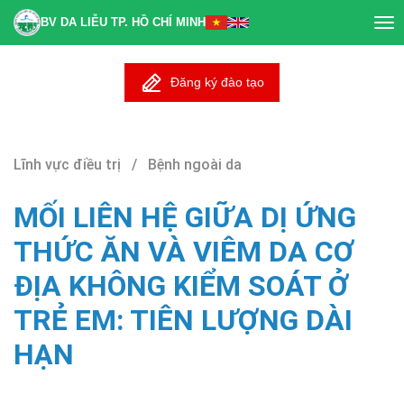
BV DA LIỄU TP. HỒ CHÍ MINH
Tog
nav
Đăng ký đào tạo
Lĩnh vực điều trị / Bệnh ngoài da
MỐI LIÊN HỆ GIỮA DỊ ỨNG
THỨC ĂN VÀ VIÊM DA CƠ
ĐỊA KHÔNG KIỂM SOÁT Ở
TRẺ EM: TIÊN LƯỢNG DÀI
HẠN