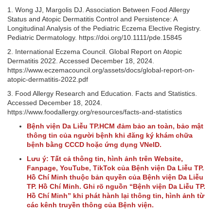
1. Wong JJ, Margolis DJ. Association Between Food Allergy
Status and Atopic Dermatitis Control and Persistence: A
Longitudinal Analysis of the Pediatric Eczema Elective Registry.
Pediatric Dermatology. https://doi.org/10.1111/pde.15845
2. International Eczema Council. Global Report on Atopic
Dermatitis 2022. Accessed December 18, 2024.
https://www.eczemacouncil.org/assets/docs/global-report-on-
atopic-dermatitis-2022.pdf
3. Food Allergy Research and Education. Facts and Statistics.
Accessed December 18, 2024.
https://www.foodallergy.org/resources/facts-and-statistics
Bệnh viện Da Liễu TP.HCM đảm bảo an toàn, bảo mật
thông tin của người bệnh khi đăng ký khám chữa
bệnh bằng CCCD hoặc ứng dụng VNeID.
Lưu ý: Tất cả thông tin, hình ảnh trên Website,
Fanpage, YouTube, TikTok của Bệnh viện Da Liễu TP.
Hồ Chí Minh thuộc bản quyền của Bệnh viện Da Liễu
TP. Hồ Chí Minh. Ghi rõ nguồn “Bệnh viện Da Liễu TP.
Hồ Chí Minh” khi phát hành lại thông tin, hình ảnh từ
các kênh truyền thông của Bệnh viện.