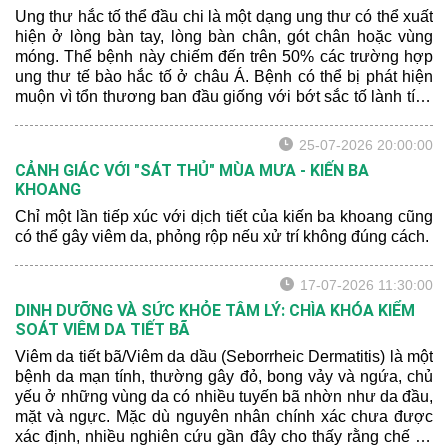
Ung thư hắc tố thể đầu chi là một dạng ung thư có thể xuất
hiện ở lòng bàn tay, lòng bàn chân, gót chân hoặc vùng
móng. Thể bệnh này chiếm đến trên 50% các trường hợp
ung thư tế bào hắc tố ở châu Á. Bệnh có thể bị phát hiện
muộn vì tổn thương ban đầu giống với bớt sắc tố lành tính
hoặc xuất huyết sau chấn thương.
25-07-2026 20:00:00
CẢNH GIÁC VỚI "SÁT THỦ" MÙA MƯA - KIẾN BA
KHOANG
Chỉ một lần tiếp xúc với dịch tiết của kiến ba khoang cũng
có thể gây viêm da, phỏng rộp nếu xử trí không đúng cách.
17-07-2026 11:30:00
DINH DƯỠNG VÀ SỨC KHỎE TÂM LÝ: CHÌA KHÓA KIỂM
SOÁT VIÊM DA TIẾT BÃ
Viêm da tiết bã/Viêm da dầu (Seborrheic Dermatitis) là một
bệnh da mạn tính, thường gây đỏ, bong vảy và ngứa, chủ
yếu ở những vùng da có nhiều tuyến bã nhờn như da đầu,
mặt và ngực. Mặc dù nguyên nhân chính xác chưa được
xác định, nhiều nghiên cứu gần đây cho thấy rằng chế độ