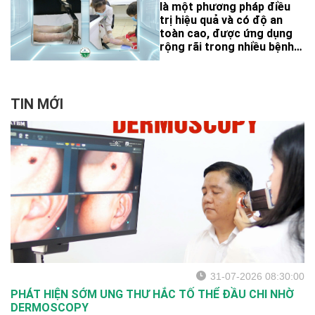
nay vẫn giữ vai trò quan
là một phương pháp điều
trọng trong thực hành lâm
trị hiệu quả và có độ an
sàng.
toàn cao, được ứng dụng
rộng rãi trong nhiều bệnh
lý da như vảy nến, viêm da
cơ địa, bạch biến,
lymphoma da tế bào T, xơ
cứng bì, á vảy nến
TIN MỚI
31-07-2026 08:30:00
PHÁT HIỆN SỚM UNG THƯ HẮC TỐ THỂ ĐẦU CHI NHỜ
DERMOSCOPY