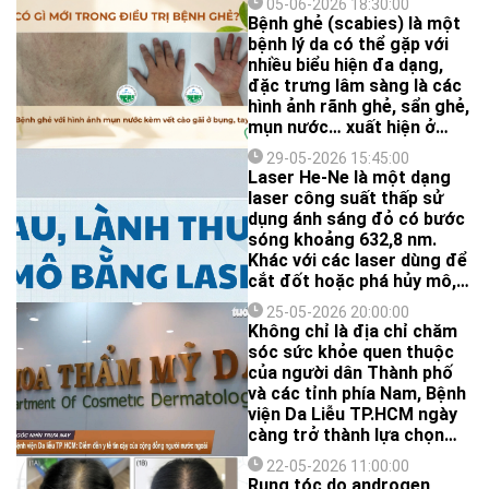
05-06-2026 18:30:00
Bệnh ghẻ (scabies) là một
bệnh lý da có thể gặp với
nhiều biểu hiện đa dạng,
đặc trưng lâm sàng là các
hình ảnh rãnh ghẻ, sẩn ghẻ,
mụn nước… xuất hiện ở
vùng tay, bụng, sinh dục…
29-05-2026 15:45:00
Bệnh ghẻ gây ra tình trạng
Laser He-Ne là một dạng
ngứa dữ dội về đêm, dễ lây
laser công suất thấp sử
lan cho những người trong
dụng ánh sáng đỏ có bước
cùng một gia đình. Việc
sóng khoảng 632,8 nm.
chẩn đoán và điều trị ghẻ
Khác với các laser dùng để
hiện nay vẫn còn nhiều
cắt đốt hoặc phá hủy mô,
thách thức, đòi hỏi sự kết
laser He-Ne hoạt động chủ
hợp giữa đánh giá lâm
25-05-2026 20:00:00
yếu thông qua cơ chế điều
Không chỉ là địa chỉ chăm
sàng, các phương tiện hỗ
biến sinh học- tức là dùng
sóc sức khỏe quen thuộc
trợ chẩn đoán và việc tuân
ánh sáng để tác động lên
của người dân Thành phố
thủ các nguyên tắc điều trị
hoạt động tế bào.
và các tỉnh phía Nam, Bệnh
cơ bản
viện Da Liễu TP.HCM ngày
càng trở thành lựa chọn
đáng tin cậy của cộng
22-05-2026 11:00:00
đồng người nước ngoài
Rụng tóc do androgen