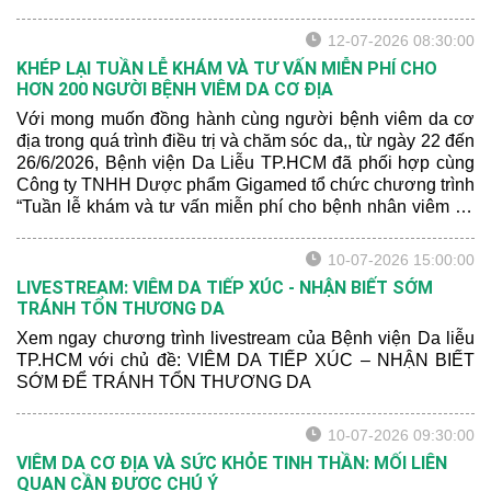
dinh dưỡng và sức khỏe tâm lý có thể ảnh hưởng đến
mức độ nghiêm trọng của bệnh.
12-07-2026 08:30:00
KHÉP LẠI TUẦN LỄ KHÁM VÀ TƯ VẤN MIỄN PHÍ CHO
HƠN 200 NGƯỜI BỆNH VIÊM DA CƠ ĐỊA
Với mong muốn đồng hành cùng người bệnh viêm da cơ
địa trong quá trình điều trị và chăm sóc da,, từ ngày 22 đến
26/6/2026, Bệnh viện Da Liễu TP.HCM đã phối hợp cùng
Công ty TNHH Dược phẩm Gigamed tổ chức chương trình
“Tuần lễ khám và tư vấn miễn phí cho bệnh nhân viêm da
cơ địa” tại Khoa Khám bệnh của bệnh viện.
10-07-2026 15:00:00
LIVESTREAM: VIÊM DA TIẾP XÚC - NHẬN BIẾT SỚM
TRÁNH TỔN THƯƠNG DA
Xem ngay chương trình livestream của Bệnh viện Da liễu
TP.HCM với chủ đề: VIÊM DA TIẾP XÚC – NHẬN BIẾT
SỚM ĐỂ TRÁNH TỔN THƯƠNG DA
10-07-2026 09:30:00
VIÊM DA CƠ ĐỊA VÀ SỨC KHỎE TINH THẦN: MỐI LIÊN
QUAN CẦN ĐƯỢC CHÚ Ý