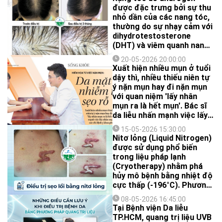
đang sinh sống, làm việc và
được đặc trưng bởi sự thu
du lịch tại Việt Nam.
nhỏ dần của các nang tóc,
thường do sự nhạy cảm với
dihydrotestosterone
(DHT) và viêm quanh nang
tóc. Trong khi các phương
20-05-2026 20:00:00
pháp điều trị truyền thống
Xuất hiện nhiều mụn ở tuổi
như minoxidil và finasteride
dậy thì, nhiều thiếu niên tự
mang lại hiệu quả nhất
ý nặn mụn hay đi nặn mụn
định, tiêm BTX tác động
với quan niệm 'lấy nhân
thông qua cải thiện lưu
mụn ra là hết mụn'. Bác sĩ
thông máu trên da đầu và
da liễu nhấn mạnh việc lấy
giảm tổn thương nang tóc
nhân mụn cần được thực
liên quan đến DHT, mang
15-05-2026 15:30:00
hiện theo các chỉ định y
Nitơ lỏng (Liquid Nitrogen)
đến một hướng điều trị
khoa phù hợp.
được sử dụng phổ biến
mới theo kết quả của một
trong liệu pháp lạnh
nghiên cứu được công bố
(Cryotherapy) nhằm phá
trên tạp chí Dermatologic
hủy mô bệnh bằng nhiệt độ
Surgery.
cực thấp (-196°C). Phương
pháp này đã được ứng
08-05-2026 16:45:00
dụng trong da liễu từ
Tại Bệnh viện Da liễu
những năm 1950 và đến
TP.HCM, quang trị liệu UVB