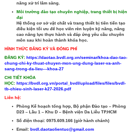
năng xử trí lâm sàng.
Môi trường đào tạo chuyên nghiệp, trang thiết bị hiện
đại
Hệ thống cơ sở vật chất và trang thiết bị tiên tiến tạo
điều kiện tối ưu để học viên rèn luyện kỹ năng, nâng
cao năng lực thực hành và đáp ứng yêu cầu chuyên
môn sau khi hoàn thành khóa học.
HÌNH THỨC ĐĂNG KÝ VÀ ĐÓNG PHÍ
ĐĂNG KÝ:
https://daotao.bvdl.org.vn/seminar/khoa-dao-tao-
chung-chi-ky-thuat-chuyen-mon-ung-dung-laser-va-anh-
sang-trong-da-lieu---khoa-27
CHI TIẾT KHÓA
HỌC:
https://bvdl.org.vn/portal_bvdl/upload/files/files/bvdl-
tb-chieu-sinh-laser-k27-2026.pdf
Liên hệ:
Phòng Kế hoạch tổng hợp, Bộ phận Đào tạo – Phòng
D23 – Lầu 1 – Khu D – Bệnh viện Da Liễu TP.HCM
Số điện thoại: 0975.609.166 (giờ hành chánh)
Email:
bvdl.daotaolientuc@gmail.com