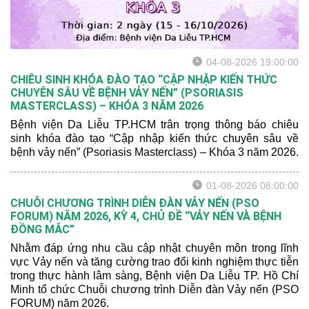
04-08-2026 19:00:00
CHIÊU SINH KHÓA ĐÀO TẠO “CẬP NHẬP KIẾN THỨC
CHUYÊN SÂU VỀ BỆNH VẢY NẾN” (PSORIASIS
MASTERCLASS) – KHÓA 3 NĂM 2026
Bệnh viện Da Liễu TP.HCM trân trọng thông báo chiêu
sinh khóa đào tạo “Cập nhập kiến thức chuyên sâu về
bệnh vảy nến” (Psoriasis Masterclass) – Khóa 3 năm 2026.
01-08-2026 08:00:00
CHUỖI CHƯƠNG TRÌNH DIỄN ĐÀN VẢY NẾN (PSO
FORUM) NĂM 2026, KỲ 4, CHỦ ĐỀ “VẢY NẾN VÀ BỆNH
ĐỒNG MẮC”
Nhằm đáp ứng nhu cầu cập nhật chuyên môn trong lĩnh
vực Vảy nến và tăng cường trao đổi kinh nghiệm thực tiễn
trong thực hành lâm sàng, Bệnh viện Da Liễu TP. Hồ Chí
Minh tổ chức Chuỗi chương trình Diễn đàn Vảy nến (PSO
FORUM) năm 2026.