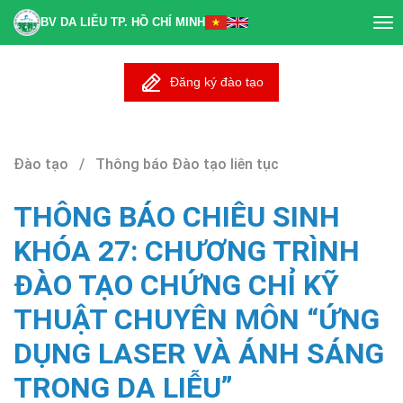
BV DA LIỄU TP. HỒ CHÍ MINH
Tog
nav
Đăng ký đào tạo
Đào tạo / Thông báo Đào tạo liên tục
THÔNG BÁO CHIÊU SINH
KHÓA 27: CHƯƠNG TRÌNH
ĐÀO TẠO CHỨNG CHỈ KỸ
THUẬT CHUYÊN MÔN “ỨNG
DỤNG LASER VÀ ÁNH SÁNG
TRONG DA LIỄU”