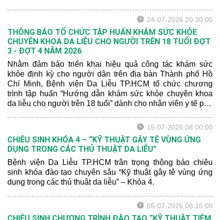
24-07-2026 20:30:00
THÔNG BÁO TỔ CHỨC TẬP HUẤN KHÁM SỨC KHỎE
CHUYÊN KHOA DA LIỄU CHO NGƯỜI TRÊN 18 TUỔI ĐỢT
3 - ĐỢT 4 NĂM 2026
Nhằm đảm bảo triển khai hiệu quả công tác khám sức
khỏe định kỳ cho người dân trên địa bàn Thành phố Hồ
Chí Minh, Bệnh viện Da Liễu TP.HCM tổ chức chương
trình tập huấn “Hướng dẫn khám sức khỏe chuyên khoa
da liễu cho người trên 18 tuổi” dành cho nhân viên y tế phụ
trách công tác khám sức khỏe định kỳ.
15-07-2026 08:00:00
CHIÊU SINH KHÓA 4 – “KỸ THUẬT GÂY TÊ VÙNG ỨNG
DỤNG TRONG CÁC THỦ THUẬT DA LIỄU”
Bệnh viện Da Liễu TP.HCM trân trọng thông báo chiêu
sinh khóa đào tạo chuyên sâu “Kỹ thuật gây tê vùng ứng
dụng trong các thủ thuật da liễu” – Khóa 4.
05-07-2026 08:15:00
CHIÊU SINH CHƯƠNG TRÌNH ĐÀO TẠO “KỸ THUẬT TIÊM