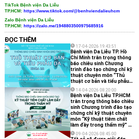
TikTok Bệnh viện Da Liễu
TP.HCM:
https://www.tiktok.com/@benhviendalieuhcm
Zalo Bệnh viện Da Liễu
TP.HCM:
https://zalo.me/1948803500975685916
ĐỌC THÊM
17-04-2026 19:43:51
Bệnh viện Da Liễu TP. Hồ
Chí Minh trân trọng thông
báo chiêu sinh Chương
trình đào tạo chứng chỉ kỹ
thuật chuyên môn “Thủ
thuật cơ bản và tiểu phẫu
da” – Khóa 23. Đây là cơ
14-04-2026 08:20:00
hội để các bác sĩ đa khoa
Bệnh viện Da Liễu TP.HCM
hệ thống hóa kiến thức,
trân trọng thông báo chiêu
chuẩn hóa kỹ năng thực
sinh Chương trình đào tạo
hành, đồng thời, cập nhật
chứng chỉ kỹ thuật chuyên
các tiến bộ mới nhất trong
môn “Kỹ thuật tiêm chất
Da liễu – Thẩm mỹ, hướng
làm đầy trong thẩm mỹ” –
đến ứng dụng an toàn và
Khóa 18.
hiệu quả trong thực hành
09-04-2026 08:45:00