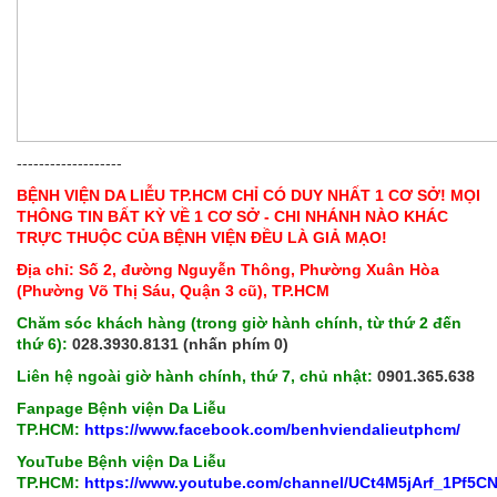
-------------------
BỆNH VIỆN DA LIỄU TP.HCM CHỈ CÓ DUY NHẤT 1 CƠ SỞ! MỌI
THÔNG TIN BẤT KỲ VỀ 1 CƠ SỞ - CHI NHÁNH NÀO KHÁC
TRỰC THUỘC CỦA BỆNH VIỆN ĐỀU LÀ GIẢ MẠO!
Địa chỉ: Số 2, đường Nguyễn Thông, Phường Xuân Hòa
(Phường Võ Thị Sáu, Quận 3 cũ), TP.HCM
Chăm sóc khách hàng (trong giờ hành chính, từ thứ 2 đến
thứ 6):
028.3930.8131 (nhấn phím 0)
Liên hệ ngoài giờ hành chính, thứ 7, chủ nhật:
0901.365.638
Fanpage Bệnh viện Da Liễu
TP.HCM:
https://www.facebook.com/benhviendalieutphcm/
YouTube Bệnh viện Da Liễu
TP.HCM:
https://www.youtube.com/channel/UCt4M5jArf_1Pf5