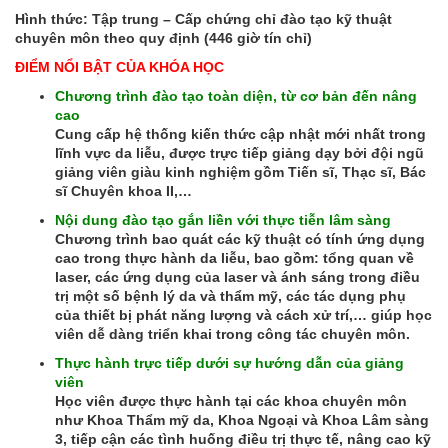
Hình thức: Tập trung – Cấp chứng chỉ đào tạo kỹ thuật
chuyên môn theo quy định (446 giờ tín chỉ)
ĐIỂM NỔI BẬT CỦA KHÓA HỌC
Chương trình đào tạo toàn diện, từ cơ bản đến nâng
cao
Cung cấp hệ thống kiến thức cập nhật mới nhất trong
lĩnh vực da liễu, được trực tiếp giảng dạy bởi đội ngũ
giảng viên giàu kinh nghiệm gồm Tiến sĩ, Thạc sĩ, Bác
sĩ Chuyên khoa II,…
Nội dung đào tạo gắn liền với thực tiễn lâm sàng
Chương trình bao quát các kỹ thuật có tính ứng dụng
cao trong thực hành da liễu, bao gồm: tổng quan về
laser, các ứng dụng của laser và ánh sáng trong điều
trị một số bệnh lý da và thẩm mỹ, các tác dụng phụ
của thiết bị phát năng lượng và cách xử trí,… giúp học
viên dễ dàng triển khai trong công tác chuyên môn.
Thực hành trực tiếp dưới sự hướng dẫn của giảng
viên
Học viên được thực hành tại các khoa chuyên môn
như Khoa Thẩm mỹ da, Khoa Ngoại và Khoa Lâm sàng
3, tiếp cận các tình huống điều trị thực tế, nâng cao kỹ