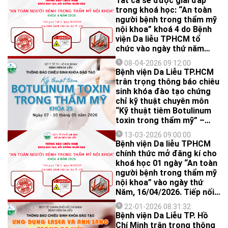
Tất cả sẽ được giải đáp
lâm sàng.
trong khoá học: “An toàn
người bệnh trong thẩm mỹ
nội khoa” khoá 4 do Bệnh
viện Da liễu TPHCM tổ
chức vào ngày thứ năm
(16/04/2026)
08-04-2026 09:12:00
Bệnh viện Da Liễu TP.HCM
trân trọng thông báo chiêu
sinh khóa đào tạo chứng
chỉ kỹ thuật chuyên môn
“Kỹ thuật tiêm Botulinum
toxin trong thẩm mỹ” –
Khóa 25.
13-03-2026 09:00:00
Bệnh viện Da liễu TPHCM
chính thức mở đăng kí cho
khoá học 01 ngày “An toàn
người bệnh trong thẩm mỹ
nội khoa” vào ngày thứ
Năm, 16/04/2026. Tiếp nối
thành công từ 3 khoá học
22-01-2026 08:31:32
trước, đây là lần thứ 4 Bệnh
Bệnh viện Da Liễu TP. Hồ
viện Da liễu TP.HCM tổ
Chí Minh trân trọng thông