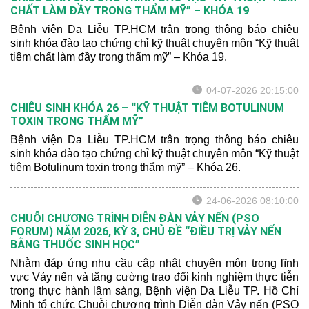
CHẤT LÀM ĐẦY TRONG THẨM MỸ” – KHÓA 19
Bệnh viện Da Liễu TP.HCM trân trọng thông báo chiêu
sinh khóa đào tạo chứng chỉ kỹ thuật chuyên môn “Kỹ thuật
tiêm chất làm đầy trong thẩm mỹ” – Khóa 19.
04-07-2026 20:15:00
CHIÊU SINH KHÓA 26 – “KỸ THUẬT TIÊM BOTULINUM
TOXIN TRONG THẨM MỸ”
Bệnh viện Da Liễu TP.HCM trân trọng thông báo chiêu
sinh khóa đào tạo chứng chỉ kỹ thuật chuyên môn “Kỹ thuật
tiêm Botulinum toxin trong thẩm mỹ” – Khóa 26.
24-06-2026 08:10:00
CHUỖI CHƯƠNG TRÌNH DIỄN ĐÀN VẢY NẾN (PSO
FORUM) NĂM 2026, KỲ 3, CHỦ ĐỀ “ĐIỀU TRỊ VẢY NẾN
BẰNG THUỐC SINH HỌC”
Nhằm đáp ứng nhu cầu cập nhật chuyên môn trong lĩnh
vực Vảy nến và tăng cường trao đổi kinh nghiệm thực tiễn
trong thực hành lâm sàng, Bệnh viện Da Liễu TP. Hồ Chí
Minh tổ chức Chuỗi chương trình Diễn đàn Vảy nến (PSO