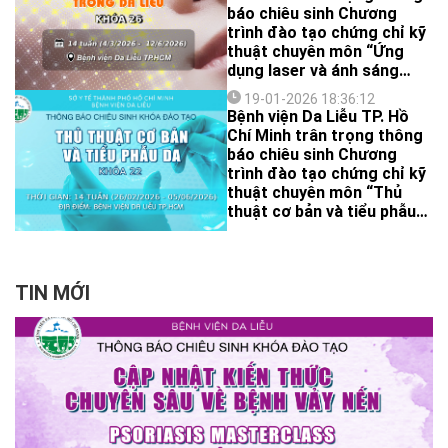
chức khoá học này.
báo chiêu sinh Chương
trình đào tạo chứng chỉ kỹ
thuật chuyên môn “Ứng
dụng laser và ánh sáng
trong da liễu” – Khóa 26,
19-01-2026 18:36:12
nhằm cập nhật kiến thức và
Bệnh viện Da Liễu TP. Hồ
nâng cao năng lực thực
Chí Minh trân trọng thông
hành trong lĩnh vực laser
báo chiêu sinh Chương
và ánh sáng trong da liễu.
trình đào tạo chứng chỉ kỹ
thuật chuyên môn “Thủ
thuật cơ bản và tiểu phẫu
da” – Khóa 22. Đây là cơ
hội để các bác sĩ đa khoa
hệ thống hóa kiến thức,
chuẩn hóa kỹ năng thực
TIN MỚI
hành, đồng thời, cập nhật
các tiến bộ mới nhất trong
Da liễu – Thẩm mỹ, hướng
đến ứng dụng an toàn và
hiệu quả trong thực hành
lâm sàng.