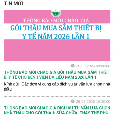
TIN MỚI
25-06-2026 08:00:00
THÔNG BÁO MỜI CHÀO GIÁ GÓI THẦU MUA SẮM THIẾT
BỊ Y TẾ CHO BỆNH VIỆN DA LIỄU NĂM 2026 LẦN 1
Kính gửi: Các đơn vị cung cấp dịch vụ tư vấn lựa chọn nhà
thầu
29-05-2026 16:30:00
THÔNG BÁO MỜI CHÀO GIÁ DỊCH VỤ TƯ VẤN LỰA CHỌN
NHÀ THẦU CHO GÓI THẦU: SỬA CHỮA, THAY THẾ PHỤ