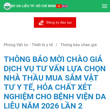
BV DA LIỄU TP. HỒ CHÍ MINH
Tog
nav
Đăng ký đào tạo
Phòng Vật tư - Thiết bị y tế / Thông báo chào giá
THÔNG BÁO MỜI CHÀO GIÁ
DỊCH VỤ TƯ VẤN LỰA CHỌN
NHÀ THẦU MUA SẮM VẬT
TƯ Y TẾ, HÓA CHẤT XÉT
NGHIỆM CHO BỆNH VIỆN DA
LIỄU NĂM 2026 LẦN 2