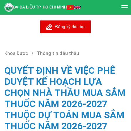
BV DA LIỄU TP. HỒ CHÍ MINH
Tog
nav
Đăng ký đào tạo
Khoa Dược / Thông tin đấu thầu
QUYẾT ĐỊNH VỀ VIỆC PHÊ
DUYỆT KẾ HOẠCH LỰA
CHỌN NHÀ THẦU MUA SẮM
THUỐC NĂM 2026-2027
THUỘC DỰ TOÁN MUA SẮM
THUỐC NĂM 2026-2027