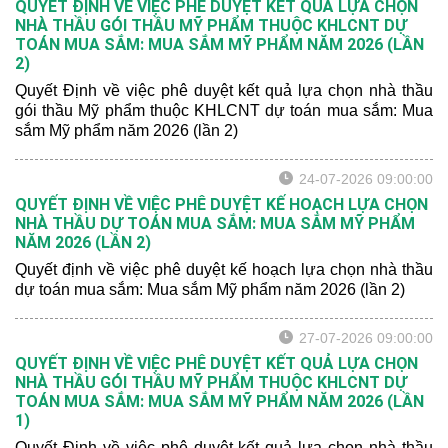
QUYẾT ĐỊNH VỀ VIỆC PHÊ DUYỆT KẾT QUẢ LỰA CHỌN
NHÀ THẦU GÓI THẦU MỸ PHẨM THUỘC KHLCNT DỰ
TOÁN MUA SẮM: MUA SẮM MỸ PHẨM NĂM 2026 (LẦN
2)
Quyết Định về việc phê duyệt kết quả lựa chọn nhà thầu
gói thầu Mỹ phẩm thuộc KHLCNT dự toán mua sắm: Mua
sắm Mỹ phẩm năm 2026 (lần 2)
24-07-2026 09:00:00
QUYẾT ĐỊNH VỀ VIỆC PHÊ DUYỆT KẾ HOẠCH LỰA CHỌN
NHÀ THẦU DỰ TOÁN MUA SẮM: MUA SẮM MỸ PHẨM
NĂM 2026 (LẦN 2)
Quyết định về việc phê duyệt kế hoạch lựa chọn nhà thầu
dự toán mua sắm: Mua sắm Mỹ phẩm năm 2026 (lần 2)
27-07-2026 09:00:00
QUYẾT ĐỊNH VỀ VIỆC PHÊ DUYỆT KẾT QUẢ LỰA CHỌN
NHÀ THẦU GÓI THẦU MỸ PHẨM THUỘC KHLCNT DỰ
TOÁN MUA SẮM: MUA SẮM MỸ PHẨM NĂM 2026 (LẦN
1)
Quyết Định về việc phê duyệt kết quả lựa chọn nhà thầu