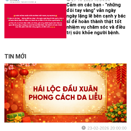
nhiều ý nghĩa. Đội ngũ y tế
Cảm ơn các bạn - "những
từ Bác sĩ, Dược sĩ đến Điều
đôi tay vàng" vẫn ngày
dưỡng của Bệnh viện Da
ngày lặng lẽ bên cạnh y bác
Liễu TP.HCM đều nhiệt tình
sĩ để hoàn thành thật tốt
tham gia và học hỏi.
nhiệm vụ chăm sóc và điều
trị sức khỏe người bệnh.
TIN MỚI
23-02-2026 20:00:00