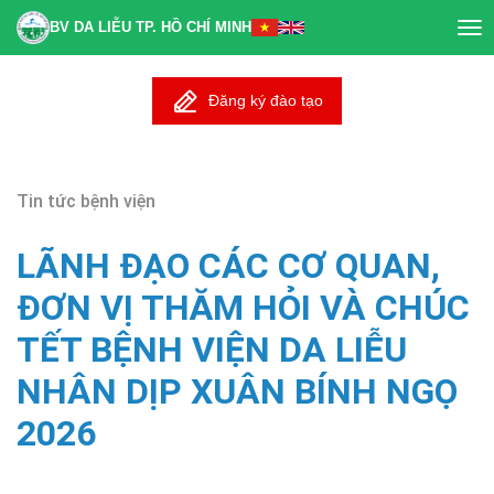
BV DA LIỄU TP. HỒ CHÍ MINH
Tog
nav
Đăng ký đào tạo
Tin tức bệnh viện
LÃNH ĐẠO CÁC CƠ QUAN,
ĐƠN VỊ THĂM HỎI VÀ CHÚC
TẾT BỆNH VIỆN DA LIỄU
NHÂN DỊP XUÂN BÍNH NGỌ
2026