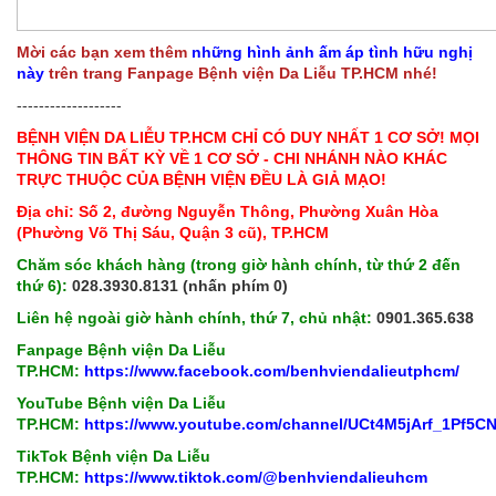
Mời các bạn xem thêm
những hình ảnh ấm áp tình hữu nghị
này
trên trang Fanpage Bệnh viện Da Liễu TP.HCM nhé!
-------------------
BỆNH VIỆN DA LIỄU TP.HCM CHỈ CÓ DUY NHẤT 1 CƠ SỞ! MỌI
THÔNG TIN BẤT KỲ VỀ 1 CƠ SỞ - CHI NHÁNH NÀO KHÁC
TRỰC THUỘC CỦA BỆNH VIỆN ĐỀU LÀ GIẢ MẠO!
Địa chỉ: Số 2, đường Nguyễn Thông, Phường Xuân Hòa
(Phường Võ Thị Sáu, Quận 3 cũ), TP.HCM
Chăm sóc khách hàng (trong giờ hành chính, từ thứ 2 đến
thứ 6):
028.3930.8131 (nhấn phím 0)
Liên hệ ngoài giờ hành chính, thứ 7, chủ nhật:
0901.365.638
Fanpage Bệnh viện Da Liễu
TP.HCM:
https://www.facebook.com/benhviendalieutphcm/
YouTube Bệnh viện Da Liễu
TP.HCM:
https://www.youtube.com/channel/UCt4M5jArf_1Pf5
TikTok Bệnh viện Da Liễu
TP.HCM:
https://www.tiktok.com/@benhviendalieuhcm