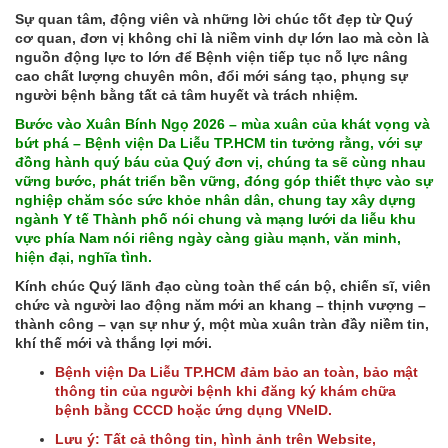
Sự quan tâm, động viên và những lời chúc tốt đẹp từ Quý
cơ quan, đơn vị không chỉ là niềm vinh dự lớn lao mà còn là
nguồn động lực to lớn để Bệnh viện tiếp tục nỗ lực nâng
cao chất lượng chuyên môn, đổi mới sáng tạo, phụng sự
người bệnh bằng tất cả tâm huyết và trách nhiệm.
Bước vào Xuân Bính Ngọ 2026 – mùa xuân của khát vọng và
bứt phá – Bệnh viện Da Liễu TP.HCM tin tưởng rằng, với sự
đồng hành quý báu của Quý đơn vị, chúng ta sẽ cùng nhau
vững bước, phát triển bền vững, đóng góp thiết thực vào sự
nghiệp chăm sóc sức khỏe nhân dân, chung tay xây dựng
ngành Y tế Thành phố nói chung và mạng lưới da liễu khu
vực phía Nam nói riêng ngày càng giàu mạnh, văn minh,
hiện đại, nghĩa tình.
Kính chúc Quý lãnh đạo cùng toàn thể cán bộ, chiến sĩ, viên
chức và người lao động năm mới an khang – thịnh vượng –
thành công – vạn sự như ý, một mùa xuân tràn đầy niềm tin,
khí thế mới và thắng lợi mới.
Bệnh viện Da Liễu TP.HCM đảm bảo an toàn, bảo mật
thông tin của người bệnh khi đăng ký khám chữa
bệnh bằng CCCD hoặc ứng dụng VNeID.
Lưu ý: Tất cả thông tin, hình ảnh trên Website,