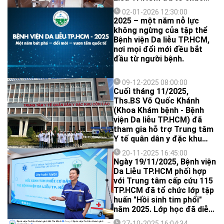
buổi gặp mặt cuối năm
02-01-2026 12:30:00
2025 với các bác sĩ, dược sĩ
2025 – một năm nỗ lực
đang công tác tại Bệnh
không ngừng của tập thể
viện trong không khí thân
Bệnh viện Da liễu TP.HCM,
tình, cởi mở và ấm áp
nơi mọi đổi mới đều bắt
những ngày cận Tết.
đầu từ người bệnh.
09-12-2025 08:00:00
Cuối tháng 11/2025,
Ths.BS Võ Quốc Khánh
(Khoa Khám bệnh - Bệnh
viện Da liễu TP.HCM) đã
tham gia hỗ trợ Trung tâm
Y tế quân dân y đặc khu
Côn Đảo trong đợt khám
20-11-2025 16:45:00
sức khỏe nghĩa vụ quân sự
Ngày 19/11/2025, Bệnh viện
năm 2026.
Da Liễu TP.HCM phối hợp
với Trung tâm cấp cứu 115
TP.HCM đã tổ chức lớp tập
huấn "Hồi sinh tim phổi"
năm 2025. Lớp học đã diễn
ra vô cùng sôi nổi và để lại
27-10-2025 16:04:34