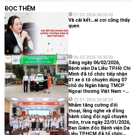
ĐỌC THÊM
07-02-2026 08:05:00
Và cái kết...ai coi cũng thấy
quen
06-02-2026 18:30:00
Sáng ngày 06/02/2026,
Bệnh viện Da Liễu TP.Hồ Chí
Minh đã tổ chức tiếp nhận
01 xe ô tô chuyên dùng 07
chỗ do Ngân hàng TMCP
Ngoại thương Việt Nam –
Chi nhánh Kỳ Đồng trao
22-01-2026 20:00:00
tặng, nhằm phục vụ công
Nhằm tăng cường đối
tác khám, chữa bệnh và
thoại, lắng nghe và đồng
các hoạt động chuyên môn
hành cùng đội ngũ chuyên
của Bệnh viện.
môn, trưa ngày 22/01/2026,
Ban Giám đốc Bệnh viện Da
Liễu TP.HCM đã tổ chức