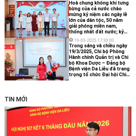
Hoà chung không khí tưng
bừng của cả nước chào
mừng kỷ niệm các ngày lễ
lớn của dân tộc, 50 năm
giải phóng miền nam,
thống nhất đất nước; kỷ
niệm lần thứ 135 ngày sinh
19-03-2025 17:30:00
của Chủ tịch Hồ Chí Minh
Trong sáng và chiều ngày
(19/5/1890 – 19/5/2025),
19/3/2025, Chi bộ Phòng
hướng tới Đại hội Đảng các
Hành chính Quản trị và Chi
cấp, tiến tới Đại hội Đảng
bộ Khoa Dược – Đảng bộ
toàn quốc lần thứ XIV, Đại
Bệnh viện Da Liễu đã trang
hội Thi đua yêu nước toàn
trọng tổ chức Đại hội Chi
quốc lần thứ XI, vừa qua,
bộ nhiệm kỳ 2025–2027.
Bệnh viện Da Liễu TP.HCM
đã trang trọng tổ chức Hội
nghị tuyên dương điển hình
TIN MỚI
tiên tiến của Bệnh viện Da
Liễu giai đoạn 2020-2025.