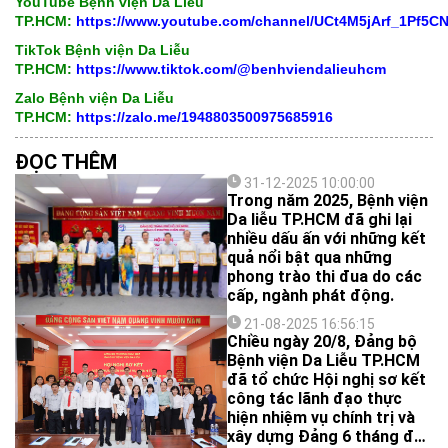
YouTube Bệnh viện Da Liễu
TP.HCM:
https://www.youtube.com/channel/UCt4M5jArf_1Pf5
TikTok Bệnh viện Da Liễu
TP.HCM:
https://www.tiktok.com/@benhviendalieuhcm
Zalo Bệnh viện Da Liễu
TP.HCM:
https://zalo.me/1948803500975685916
ĐỌC THÊM
31-12-2025 10:00:00
Trong năm 2025, Bệnh viện
Da liễu TP.HCM đã ghi lại
nhiều dấu ấn với những kết
quả nổi bật qua những
phong trào thi đua do các
cấp, ngành phát động.
21-08-2025 16:56:15
Chiều ngày 20/8, Đảng bộ
Bệnh viện Da Liễu TP.HCM
đã tổ chức Hội nghị sơ kết
công tác lãnh đạo thực
hiện nhiệm vụ chính trị và
xây dựng Đảng 6 tháng đầu