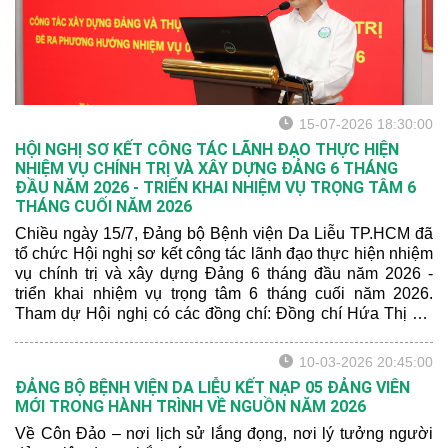
15-07-2026 18:30:00
HỘI NGHỊ SƠ KẾT CÔNG TÁC LÃNH ĐẠO THỰC HIỆN
NHIỆM VỤ CHÍNH TRỊ VÀ XÂY DỰNG ĐẢNG 6 THÁNG
ĐẦU NĂM 2026 - TRIỂN KHAI NHIỆM VỤ TRỌNG TÂM 6
THÁNG CUỐI NĂM 2026
Chiều ngày 15/7, Đảng bộ Bệnh viện Da Liễu TP.HCM đã
tổ chức Hội nghị sơ kết công tác lãnh đạo thực hiện nhiệm
vụ chính trị và xây dựng Đảng 6 tháng đầu năm 2026 -
triển khai nhiệm vụ trọng tâm 6 tháng cuối năm 2026.
Tham dự Hội nghị có các đồng chí: Đồng chí Hứa Thị Mỹ
Hương – Chánh Văn phòng Đảng ủy Phường Xuân Hòa;
Đồng chí Nguyễn Thị Nguyện - Phó Trưởng ban Xây dựng
10-03-2026 20:45:00
Đảng, Đảng ủy Phường Xuân Hoà.
ĐẢNG BỘ BỆNH VIỆN DA LIỄU KẾT NẠP 05 ĐẢNG VIÊN
MỚI TRONG HÀNH TRÌNH VỀ NGUỒN NĂM 2026
Về Côn Đảo – nơi lịch sử lắng đọng, nơi lý tưởng người