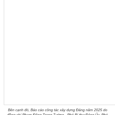
Bên cạnh đó, Báo cáo công tác xây dựng Đảng năm 2025 do
đồng chí Phạm Đăng Trọng Tường - Phó Bí thư Đảng Ủy, Phó