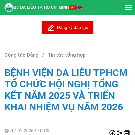
BV DA LIỄU TP. HỒ CHÍ MINH
Tog
nav
Đăng ký đào tạo
Công tác Đảng / Tin tức tổng hợp
BỆNH VIỆN DA LIỄU TPHCM
TỔ CHỨC HỘI NGHỊ TỔNG
KẾT NĂM 2025 VÀ TRIỂN
KHAI NHIỆM VỤ NĂM 2026
17-01-2026 17:00:00