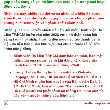
góp phần củng cố vai trò lãnh đạo toàn diện trong mọi hoạt
động của đơn vị.
Nhân dịp này, nhiều tập thể và cá nhân tiêu biểu đã được
khen thưởng vì những đóng góp tích cực cho sự phát triển
chung của Bệnh viện và ngành Y tế Thành phố.
Khép lại năm 2025 với nhiều dấu ấn đổi mới, Bệnh viện Da
Liễu TP.HCM bước vào năm 2026 với tinh thần đoàn kết –
sáng tạo – hội nhập, hướng đến mục tiêu trở thành bệnh
viện da liễu hàng đầu khu vực, đạt chuẩn quốc tế, vì sức
khỏe cộng đồng.
Bệnh viện Da Liễu TP.HCM đảm bảo an toàn, bảo mật
thông tin của người bệnh khi đăng ký khám chữa
bệnh bằng CCCD hoặc ứng dụng VNeID.
Lưu ý: Tất cả thông tin, hình ảnh trên Website,
Fanpage, YouTube, TikTok của Bệnh viện Da Liễu TP.
Hồ Chí Minh thuộc bản quyền của Bệnh viện Da Liễu
TP. Hồ Chí Minh. Ghi rõ nguồn “Bệnh viện Da Liễu TP.
Hồ Chí Minh” khi phát hành lại thông tin, hình ảnh từ
các kênh truyền thông của Bệnh viện.