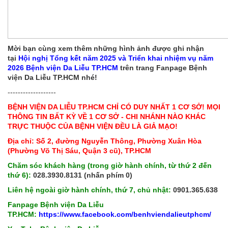
Mời bạn cùng xem thêm những hình ảnh được ghi nhận
tại
Hội nghị Tổng kết năm 2025 và Triển khai nhiệm vụ năm
2026 Bệnh viện Da Liễu TP.HCM
trên trang Fanpage Bệnh
viện Da Liễu TP.HCM nhé!
-------------------
BỆNH VIỆN DA LIỄU TP.HCM CHỈ CÓ DUY NHẤT 1 CƠ SỞ! MỌI
THÔNG TIN BẤT KỲ VỀ 1 CƠ SỞ - CHI NHÁNH NÀO KHÁC
TRỰC THUỘC CỦA BỆNH VIỆN ĐỀU LÀ GIẢ MẠO!
Địa chỉ: Số 2, đường Nguyễn Thông, Phường Xuân Hòa
(Phường Võ Thị Sáu, Quận 3 cũ), TP.HCM
Chăm sóc khách hàng (trong giờ hành chính, từ thứ 2 đến
thứ 6):
028.3930.8131 (nhấn phím 0)
Liên hệ ngoài giờ hành chính, thứ 7, chủ nhật:
0901.365.638
Fanpage Bệnh viện Da Liễu
TP.HCM:
https://www.facebook.com/benhviendalieutphcm/