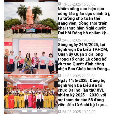
năm 2025- triển khai nhiệm
13-08-2025 16:30:00
vụ trọng tâm 6 tháng cuối
Nhằm nâng cao hiệu quả
năm 2025.
công tác giáo dục chính trị,
tư tưởng cho toàn thể
đảng viên, đồng thời triển
khai thực hiện Nghị quyết
Đại hội Đảng bộ nhiệm kỳ
2025 – 2030, Đảng ủy và
24-06-2025 19:00:00
Ban Giám đốc Bệnh viện Da
Sáng ngày 24/6/2025, tại
liễu TP.HCM đã tổ chức
Bệnh viện Da Liễu TP.HCM,
Hành trình về nguồn với
Quận ủy Quận 3 đã long
chủ đề “Tự hào truyền
trọng tổ chức Lễ công bố
thống – Vững bước tương
và trao Quyết định công
lai” từ ngày 09 – 10/8/2025.
nhận Ban Chấp hành Đảng
bộ, Bí thư và Phó Bí thư
11-06-2025 21:00:00
Đảng ủy Bệnh viện Da Liễu
Ngày 11/6/2025, Đảng bộ
TP.HCM nhiệm kỳ 2025 –
Bệnh viện Da Liễu đã tổ
2030.
chức Đại hội lần thứ XVI,
nhiệm kỳ 2025 – 2030, với
sự tham dự của 58 đảng
viên đến từ 6 chi bộ trực
thuộc.
23-05-2025 19:00:00