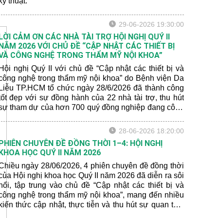
kỹ thuật.
29-06-2026 19:30:00
LỜI CẢM ƠN CÁC NHÀ TÀI TRỢ HỘI NGHỊ QUÝ II
NĂM 2026 VỚI CHỦ ĐỀ “CẬP NHẬT CÁC THIẾT BỊ
VÀ CÔNG NGHỆ TRONG THẨM MỸ NỘI KHOA”
Hội nghị Quý II với chủ đề “Cập nhật các thiết bị và
công nghệ trong thẩm mỹ nội khoa” do Bệnh viện Da
Liễu TP.HCM tổ chức ngày 28/6/2026 đã thành công
tốt đẹp với sự đồng hành của 22 nhà tài trợ, thu hút
sự tham dự của hơn 700 quý đồng nghiệp đang công
tác và học tập trong lĩnh vực da liễu từ nhiều
Tỉnh/Thành trên cả nước tham dự.
28-06-2026 18:20:00
PHIÊN CHUYÊN ĐỀ ĐỒNG THỜI 1–4: HỘI NGHỊ
KHOA HỌC QUÝ II NĂM 2026
Chiều ngày 28/06/2026, 4 phiên chuyên đề đồng thời
của Hội nghị khoa học Quý II năm 2026 đã diễn ra sôi
nổi, tập trung vào chủ đề “Cập nhật các thiết bị và
công nghệ trong thẩm mỹ nội khoa”, mang đến nhiều
kiến thức cập nhật, thực tiễn và thu hút sự quan tâm
của đông đảo đại biểu tham dự.