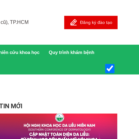
 cũ), TP.HCM
Đăng ký đào tạo
hiên cứu khoa học
Quy trình khám bệnh
TIN MỚI