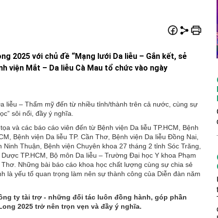
g 2025 với chủ đề “Mạng lưới Da liễu – Gắn kết, sẻ
nh viện Mắt – Da liễu Cà Mau tổ chức vào ngày
Da liễu – Thẩm mỹ đến từ nhiều tỉnh/thành trên cả nước, cùng sự
c” sôi nổi, đầy ý nghĩa.
 tọa và các báo cáo viên đến từ Bệnh viện Da liễu TP.HCM, Bệnh
CM, Bệnh viện Da liễu TP. Cần Thơ, Bệnh viện Da liễu Đồng Nai,
n Ninh Thuận, Bệnh viện Chuyên khoa 27 tháng 2 tỉnh Sóc Trăng,
 Y Dược TP.HCM, Bộ môn Da liễu – Trường Đại học Y khoa Phạm
Thơ. Những bài báo cáo khoa học chất lượng cùng sự chia sẻ
nh là yếu tố quan trọng làm nên sự thành công của Diễn đàn năm
ng ty tài trợ - những đối tác luôn đồng hành, góp phần
ng 2025 trở nên trọn vẹn và đầy ý nghĩa.