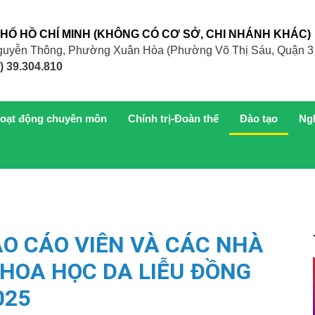
PHỐ HỒ CHÍ MINH (KHÔNG CÓ CƠ SỞ, CHI NHÁNH KHÁC)
 Nguyễn Thông, Phường Xuân Hòa (Phường Võ Thị Sáu, Quận 3
) 39.304.810
oạt động chuyên môn
Chính trị-Đoàn thể
Đào tạo
Ng
ÁO CÁO VIÊN VÀ CÁC NHÀ
KHOA HỌC DA LIỄU ĐỒNG
025