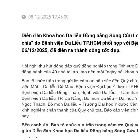
08-12-2025 17:45:00
Diễn đàn Khoa học Da liễu Đồng bằng Sông Cửu Lon
chia” do Bệnh viện Da Liễu TP.HCM phối hợp với Bệ
06/12/2025, đã diễn ra thành công tốt đẹp.
Hội nghị thu hút đông đảo quý đồng nghiệp trong lĩnh vực 
đồng hành của 40 nhà tài trợ, tạo nên một “ngày hội khoa họ
Ban tổ chức trân trọng gửi lời cảm ơn sâu sắc đến Quý chủ
viện Mắt – Da liễu Cà Mau, Bệnh viện Đại học Y dược TP.H
Bệnh viện Da liễu Đồng Tháp, Bệnh viện Da liễu – Tâm thầ
Bệnh viện Da liễu TP. Đà Nẵng, Bộ môn Da liễu – Đại học
Ngọc Thạch, Bộ môn Da liễu – Trường Đại học Y dược Cần 
kinh nghiệm chân thành của Quý chủ tọa, Báo cáo viên chí
nay.
Bên cạnh đó, Ban tổ chức xin trân trọng cảm ơn Quý cô
giúp Diễn đàn Khoa học Da liễu Đồng bằng Sông Cửu Lo