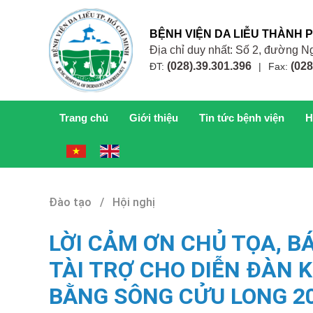
BỆNH VIỆN DA LIỄU THÀNH 
Địa chỉ duy nhất: Số 2, đường
(028).39.301.396
(028
ĐT:
|
Fax:
Trang chủ
Giới thiệu
Tin tức bệnh viện
H
Đào tạo / Hội nghị
LỜI CẢM ƠN CHỦ TỌA, B
TÀI TRỢ CHO DIỄN ĐÀN 
BẰNG SÔNG CỬU LONG 2