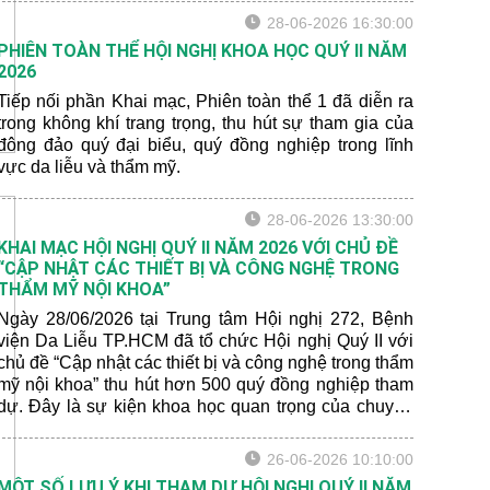
28-06-2026 16:30:00
PHIÊN TOÀN THỂ HỘI NGHỊ KHOA HỌC QUÝ II NĂM
2026
Tiếp nối phần Khai mạc, Phiên toàn thể 1 đã diễn ra
trong không khí trang trọng, thu hút sự tham gia của
đông đảo quý đại biểu, quý đồng nghiệp trong lĩnh
vực da liễu và thẩm mỹ.
28-06-2026 13:30:00
KHAI MẠC HỘI NGHỊ QUÝ II NĂM 2026 VỚI CHỦ ĐỀ
“CẬP NHẬT CÁC THIẾT BỊ VÀ CÔNG NGHỆ TRONG
THẨM MỸ NỘI KHOA”
Ngày 28/06/2026 tại Trung tâm Hội nghị 272, Bệnh
viện Da Liễu TP.HCM đã tổ chức Hội nghị Quý II với
chủ đề “Cập nhật các thiết bị và công nghệ trong thẩm
mỹ nội khoa” thu hút hơn 500 quý đồng nghiệp tham
dự. Đây là sự kiện khoa học quan trọng của chuyên
ngành da liễu thẩm mỹ, nơi cập nhật kiến thức
chuyên môn, tăng cường giao lưu và chia sẻ kinh
26-06-2026 10:10:00
nghiệm thực hành giữa các cán bộ y tế trong khu vực.
MỘT SỐ LƯU Ý KHI THAM DỰ HỘI NGHỊ QUÝ II NĂM