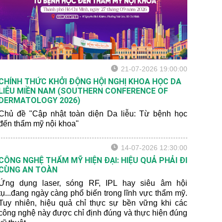
21-07-2026 19:00:00
CHÍNH THỨC KHỞI ĐỘNG HỘI NGHỊ KHOA HỌC DA
LIỄU MIỀN NAM (SOUTHERN CONFERENCE OF
DERMATOLOGY 2026)
Chủ đề "Cập nhật toàn diện Da liễu: Từ bệnh học
đến thẩm mỹ nội khoa"
14-07-2026 12:30:00
CÔNG NGHỆ THẨM MỸ HIỆN ĐẠI: HIỆU QUẢ PHẢI ĐI
CÙNG AN TOÀN
Ứng dụng laser, sóng RF, IPL hay siêu âm hội
tụ...đang ngày càng phổ biến trong lĩnh vực thẩm mỹ.
Tuy nhiên, hiệu quả chỉ thực sự bền vững khi các
công nghệ này được chỉ định đúng và thực hiện đúng