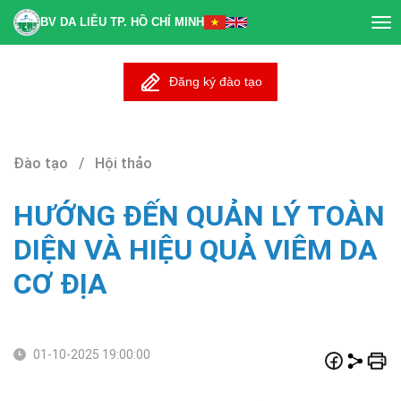
BV DA LIỄU TP. HỒ CHÍ MINH
Tog
nav
Đăng ký đào tạo
Đào tạo / Hội thảo
HƯỚNG ĐẾN QUẢN LÝ TOÀN
DIỆN VÀ HIỆU QUẢ VIÊM DA
CƠ ĐỊA
01-10-2025 19:00:00