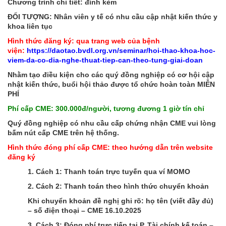
Chương trình chi tiết: đính kèm
ĐỐI TƯỢNG: Nhân viên y tế có nhu cầu cập nhật kiến thức y
khoa liên tục
Hình thức đăng ký: qua trang web của bệnh
viện:
https://daotao.bvdl.org.vn/seminar/hoi-thao-khoa-hoc-
viem-da-co-dia-nghe-thuat-tiep-can-theo-tung-giai-doan
Nhằm tạo điều kiện cho các quý đồng nghiệp có cơ hội cập
nhật kiến thức, buổi hội thảo được tổ chức hoàn toàn MIỄN
PHÍ
Phí cấp CME: 300.000đ/người, tương đương 1 giờ tín chỉ
Quý đồng nghiệp có nhu cầu cấp chứng nhận CME vui lòng
bấm nút cấp CME trên hệ thống.
Hình thức đóng phí cấp CME: theo hướng dẫn trên website
đăng ký
1. Cách 1: Thanh toán trực tuyến qua ví MOMO
2. Cách 2: Thanh toán theo hình thức chuyển khoản
Khi chuyển khoản đề nghị ghi rõ: họ tên (viết đầy đủ)
– số điện thoại – CME 16.10.2025
3. Cách 3: Đóng phí trực tiếp tại P. Tài chính kế toán –