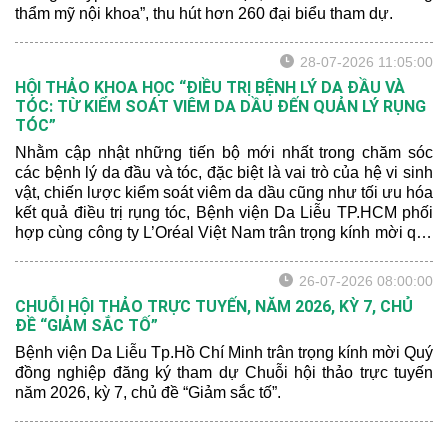
thẩm mỹ nội khoa”, thu hút hơn 260 đại biểu tham dự.
28-07-2026 11:05:00
HỘI THẢO KHOA HỌC “ĐIỀU TRỊ BỆNH LÝ DA ĐẦU VÀ
TÓC: TỪ KIỂM SOÁT VIÊM DA DẦU ĐẾN QUẢN LÝ RỤNG
TÓC”
Nhằm cập nhật những tiến bộ mới nhất trong chăm sóc
các bệnh lý da đầu và tóc, đặc biệt là vai trò của hệ vi sinh
vật, chiến lược kiểm soát viêm da dầu cũng như tối ưu hóa
kết quả điều trị rụng tóc, Bệnh viện Da Liễu TP.HCM phối
hợp cùng công ty L’Oréal Việt Nam trân trọng kính mời quý
đồng nghiệp tham dự Hội thảo khoa học với chủ đề: “ĐIỀU
TRỊ BỆNH LÝ DA ĐẦU VÀ TÓC: TỪ KIỂM SOÁT VIÊM
26-07-2026 08:00:00
DA DẦU ĐẾN QUẢN LÝ RỤNG TÓC”.
CHUỖI HỘI THẢO TRỰC TUYẾN, NĂM 2026, KỲ 7, CHỦ
ĐỀ “GIẢM SẮC TỐ”
Bệnh viện Da Liễu Tp.Hồ Chí Minh trân trọng kính mời Quý
đồng nghiệp đăng ký tham dự Chuỗi hội thảo trực tuyến
năm 2026, kỳ 7, chủ đề “Giảm sắc tố”.