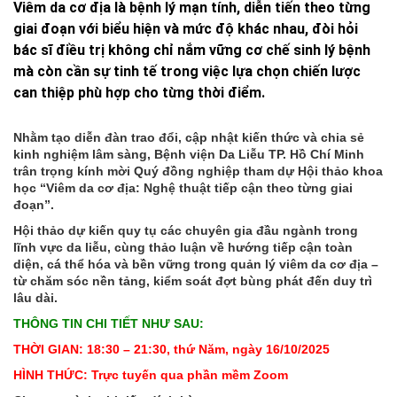
Viêm da cơ địa là bệnh lý mạn tính, diễn tiến theo từng
giai đoạn với biểu hiện và mức độ khác nhau, đòi hỏi
bác sĩ điều trị không chỉ nắm vững cơ chế sinh lý bệnh
mà còn cần sự tinh tế trong việc lựa chọn chiến lược
can thiệp phù hợp cho từng thời điểm.
Nhằm tạo diễn đàn trao đổi, cập nhật kiến thức và chia sẻ
kinh nghiệm lâm sàng, Bệnh viện Da Liễu TP. Hồ Chí Minh
trân trọng kính mời Quý đồng nghiệp tham dự Hội thảo khoa
học “Viêm da cơ địa: Nghệ thuật tiếp cận theo từng giai
đoạn”.
Hội thảo dự kiến quy tụ các chuyên gia đầu ngành trong
lĩnh vực da liễu, cùng thảo luận về hướng tiếp cận toàn
diện, cá thể hóa và bền vững trong quản lý viêm da cơ địa –
từ chăm sóc nền tảng, kiểm soát đợt bùng phát đến duy trì
lâu dài.
THÔNG TIN CHI TIẾT NHƯ SAU:
THỜI GIAN: 18:30 – 21:30, thứ Năm, ngày 16/10/2025
HÌNH THỨC: Trực tuyến qua phần mềm Zoom