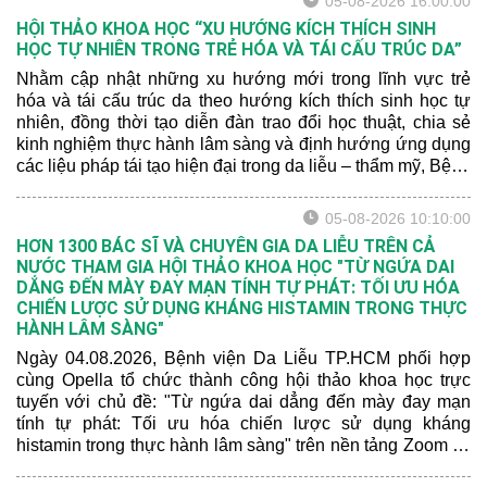
05-08-2026 16:00:00
HỘI THẢO KHOA HỌC “XU HƯỚNG KÍCH THÍCH SINH
HỌC TỰ NHIÊN TRONG TRẺ HÓA VÀ TÁI CẤU TRÚC DA”
Nhằm cập nhật những xu hướng mới trong lĩnh vực trẻ
hóa và tái cấu trúc da theo hướng kích thích sinh học tự
nhiên, đồng thời tạo diễn đàn trao đổi học thuật, chia sẻ
kinh nghiệm thực hành lâm sàng và định hướng ứng dụng
các liệu pháp tái tạo hiện đại trong da liễu – thẩm mỹ, Bệnh
viện Da Liễu TP.HCM trân trọng kính mời quý đồng nghiệp
tham dự Hội thảo khoa học với chủ đề: “XU HƯỚNG KÍCH
05-08-2026 10:10:00
THÍCH SINH HỌC TỰ NHIÊN TRONG TRẺ HÓA VÀ TÁI
HƠN 1300 BÁC SĨ VÀ CHUYÊN GIA DA LIỄU TRÊN CẢ
CẤU TRÚC DA”.
NƯỚC THAM GIA HỘI THẢO KHOA HỌC "TỪ NGỨA DAI
DẲNG ĐẾN MÀY ĐAY MẠN TÍNH TỰ PHÁT: TỐI ƯU HÓA
CHIẾN LƯỢC SỬ DỤNG KHÁNG HISTAMIN TRONG THỰC
HÀNH LÂM SÀNG"
Ngày 04.08.2026, Bệnh viện Da Liễu TP.HCM phối hợp
cùng Opella tổ chức thành công hội thảo khoa học trực
tuyến với chủ đề: "Từ ngứa dai dẳng đến mày đay mạn
tính tự phát: Tối ưu hóa chiến lược sử dụng kháng
histamin trong thực hành lâm sàng" trên nền tảng Zoom và
Z-waka, thu hút hơn 1300 bác sĩ và chuyên gia da liễu trên