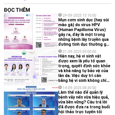
ĐỌC THÊM
29-09-2025 15:10:00
Mụn cơm sinh dục (hay sùi
mào gà) do virus HPV
(Human Papilloma Virus)
gây ra, đây là một trong
những bệnh lây truyền qua
đường tình dục thường gặp
trong thực hành da liễu
21-09-2025 09:00:00
hằng ngày, dễ tái phát và
Hiện nay, hệ vi sinh vật
ảnh hưởng lớn đến chất
được xem là yếu tố quan
lượng sống của người
trọng, quyết định sức khỏe
bệnh. Việc điều trị tối ưu,
và khả năng tự bảo vệ của
kết hợp với các biện pháp
làn da. Việc duy trì cân
phòng ngừa tái phát, vẫn
bằng hệ vi sinh không chỉ
còn là thách thức trong
giúp củng cố hàng rào bảo
thực hành lâm sàng hằng
14-09-2025 08:30:00
vệ tự nhiên mà còn góp
Làm thế nào để quản lý
ngày.
phần nâng cao hiệu quả của
bệnh vảy nến vừa hiệu quả,
các liệu pháp chăm sóc và
vừa bền vững? Câu trả lời
điều trị bệnh lý da liễu.
đã được đưa ra trong buổi
hội thảo trực tuyến tối