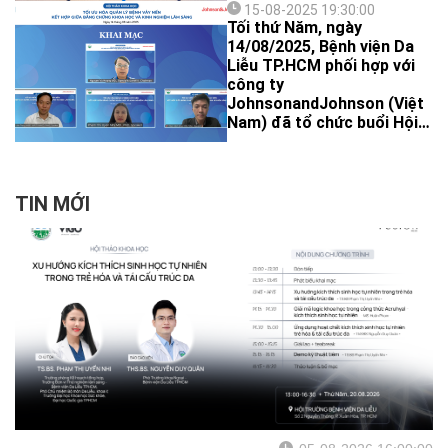
viện Da liễu TPHCM cùng
15-08-2025 19:30:00
công ty Gigamed, nhãn
Tối thứ Năm, ngày
hàng LEO tổ chức, thu hút
14/08/2025, Bệnh viện Da
sự tham gia của đông đảo
Liễu TP.HCM phối hợp với
nhân viên y tế.
công ty
JohnsonandJohnson (Việt
Nam) đã tổ chức buổi Hội
thảo khoa học: “Tối ưu hoá
quản lý bệnh vảy nến - kết
hợp giữa bằng chứng khoa
học và kinh nghiệm lâm
TIN MỚI
sàng”. Chương trình thành
công với sự tham gia của
gần 200 đại biểu trên cả
nước.