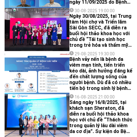
ngày 11/09/2025 do Bệnh
viện Da Liễu TP.HCM chủ
30-08-2025 19:00:00
trì, phối hợp tổ chức cùng
Ngày 30/08/2025, tại Trung
Johnson &amp;Johnson
tâm Hội chợ và Triển lãm
(Việt Nam). Với chủ đề
Sài Gòn SECC, đã diễn ra
‘Nâng tầm quản lý bệnh vảy
buổi hội thảo khoa học với
nến’, sự kiện thu hút hơn
chủ đề “Tái tạo sinh học
200 đại biểu tham dự và
trong trẻ hóa và thẩm mỹ
chia sẻ kinh nghiệm.
da”. Hội thảo được tổ chức
29-08-2025 19:30:00
bởi Bệnh viện Da Liễu
Bệnh vảy nến là bệnh da
TPHCM cùng sự đồng hành
viêm mạn tính, tiến triển
của Hana HP Group, đã thu
kéo dài, ảnh hưởng đáng kể
hút hơn 200 đại biểu tham
đến chất lượng sống của
dự.
người bệnh. Dù đã có nhiều
tiến bộ trong sinh lý bệnh
học và phương pháp điều
16-08-2025 21:00:00
trị, việc quản lý bệnh vảy
Sáng ngày 16/8/2025, tại
nến một cách tối ưu và lâu
khách sạn Sheraton, đã
dài vẫn còn là thách thức
diễn ra buổi hội thảo khoa
lớn đối với các bác sĩ lâm
học với chủ đề “Thách thức
sàng.
trong quản lý lâu dài viêm
da cơ địa”. Sự kiện do Bệnh