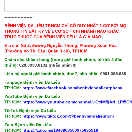
-------------------
BỆNH VIỆN DA LIỄU TP.HCM CHỈ CÓ DUY NHẤT 1 CƠ SỞ! MỌI
THÔNG TIN BẤT KỲ VỀ 1 CƠ SỞ - CHI NHÁNH NÀO KHÁC
TRỰC THUỘC CỦA BỆNH VIỆN ĐỀU LÀ GIẢ MẠO!
Địa chỉ: Số 2, đường Nguyễn Thông, Phường Xuân Hòa
(Phường Võ Thị Sáu, Quận 3 cũ), TP.HCM
Chăm sóc khách hàng (trong giờ hành chính, từ thứ 2 đến
thứ 6):
028.3930.8131 (nhấn phím 0)
Liên hệ ngoài giờ hành chính, thứ 7, chủ nhật:
0901.365.638
Fanpage Bệnh viện Da Liễu
TP.HCM:
https://www.facebook.com/benhviendalieutphcm/
YouTube Bệnh viện Da Liễu
TP.HCM:
https://www.youtube.com/channel/UCt4M5jArf_1Pf5
TikTok Bệnh viện Da Liễu
TP.HCM:
https://www.tiktok.com/@benhviendalieuhcm
Zalo Bệnh viện Da Liễu
TP.HCM:
https://zalo.me/1948803500975685916