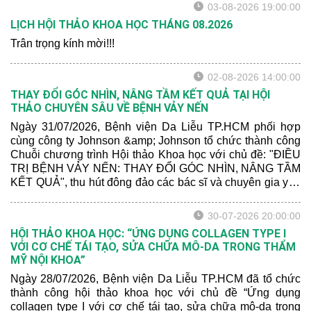
cả nước tham dự.
03-08-2026 19:00:00
LỊCH HỘI THẢO KHOA HỌC THÁNG 08.2026
Trân trọng kính mời!!!
02-08-2026 14:00:00
THAY ĐỔI GÓC NHÌN, NÂNG TẦM KẾT QUẢ TẠI HỘI
THẢO CHUYÊN SÂU VỀ BỆNH VẢY NẾN
Ngày 31/07/2026, Bệnh viện Da Liễu TP.HCM phối hợp
cùng công ty Johnson &amp; Johnson tổ chức thành công
Chuỗi chương trình Hội thảo Khoa học với chủ đề: "ĐIỀU
TRỊ BỆNH VẢY NẾN: THAY ĐỔI GÓC NHÌN, NÂNG TẦM
KẾT QUẢ", thu hút đông đảo các bác sĩ và chuyên gia y tế
tham dự.
30-07-2026 20:00:00
HỘI THẢO KHOA HỌC: “ỨNG DỤNG COLLAGEN TYPE I
VỚI CƠ CHẾ TÁI TẠO, SỬA CHỮA MÔ-DA TRONG THẨM
MỸ NỘI KHOA”
Ngày 28/07/2026, Bệnh viện Da Liễu TP.HCM đã tổ chức
thành công hội thảo khoa học với chủ đề “Ứng dụng
collagen type I với cơ chế tái tạo, sửa chữa mô-da trong