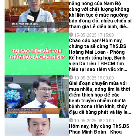
nắng là SPF 2,4, còn trên
nắng nóng của Nam Bộ
nhãn ghi SPF 50.
cùng với chất lượng không
khí liên tục ở mức ngưỡng
báo động đỏ, nhiều chiến sĩ
tham gia Lễ diễu binh, diễu
hành Kỷ niệm 50 năm Ngày
15-05-2025 17:15:00
Giải phóng miền Nam,
Chào các bạn! Hôm nay,
thống nhất Đất nước
chúng ta sẽ cùng ThS.BS
(30/4/1975-30/4/2025) vừa
Hoàng Mai Loan - Phòng
qua đã gặp một số các vấn
Kế hoạch tổng hợp, Bệnh
đề về da.
viện Da Liễu TP.HCM tìm
hiểu tại sao tiêm vắc xin
thủy đậu lại vô cùng quan
10-05-2025 19:00:00
trọng cho sức khỏe của
Giai đoạn chuyển mùa với
bạn và gia đình nhé!
mưa nhiều, nóng ẩm là thời
điểm thích hợp để các
bệnh truyền nhiễm như là
bệnh zona thần kinh, thủy
đậu dễ bùng phát và lây lan.
Người dân cần có các biện
10-05-2025 08:30:00
pháp chủ động phòng ngừa
Hôm nay, hãy cùng ThS.BS
cũng như điều trị đúng, kịp
Phan Minh Đoàn - Khoa
thời nếu mắc bệnh.