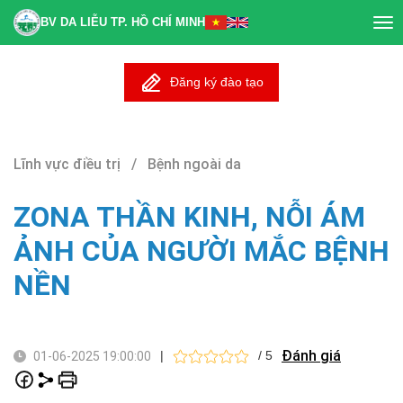
BV DA LIỄU TP. HỒ CHÍ MINH
Tog
nav
Đăng ký đào tạo
Lĩnh vực điều trị / Bệnh ngoài da
ZONA THẦN KINH, NỖI ÁM
ẢNH CỦA NGƯỜI MẮC BỆNH
NỀN
Đánh giá
|
/ 5
01-06-2025 19:00:00