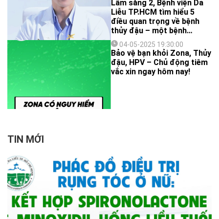
Lâm sàng 2, Bệnh viện Da
Liễu TP.HCM tìm hiểu 5
điều quan trọng về bệnh
thủy đậu – một bệnh
truyền nhiễm rất phổ biến,
04-05-2025 19:30:00
đặc biệt ở trẻ em, nhưng
Bảo vệ bạn khỏi Zona, Thủy
cũng có thể xảy ra ở người
đậu, HPV – Chủ động tiêm
lớn. Dù thường lành tính,
vắc xin ngay hôm nay!
thủy đậu vẫn tiềm ẩn nguy
cơ biến chứng nếu không
được phát hiện và xử trí
đúng cách. Hãy cùng xem
ngay để hiểu và phòng
bệnh hiệu quả nhé!
TIN MỚI