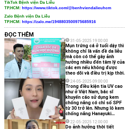
TikTok Bệnh viện Da Liễu
TP.HCM:
https://www.tiktok.com/@benhviendalieuhcm
Zalo Bệnh viện Da Liễu
TP.HCM:
https://zalo.me/1948803500975685916
ĐỌC THÊM
31-05-2025 19:00:00
Mụn trứng cá ở tuổi dậy thì
không chỉ là vấn đề da liễu
mà còn có thể gây ảnh
hưởng nhiều đến tâm lý của
các em nếu không được
theo dõi và điều trị kịp thời.
24-05-2025 09:00:00
Trong điều kiện tia UV cao
như ở Việt Nam, bác sĩ
khuyến cáo sử dụng kem
chống nắng có chỉ số SPF
từ 30 trở lên. Nhưng lô kem
chống nắng Hanayuki
Sunscreen Body (hộp một
22-05-2025 12:00:00
tuýp 100g) có chỉ số chống
Do ảnh hưởng thời tiết