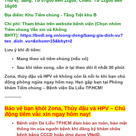
Thứ 6): Sáng: Từ 07g00 đến 11g00; Chiều: Từ 12g00 đến
16g00
Địa điểm: Khu Tiêm chủng - Tầng Trệt khu B
Chi phí: Tham khảo trên website bệnh viện (Chọn nhóm
Tiêm chủng Vắc xin và Không
BHYT):
https://bvdl.org.vn/cong-dong/bang-gia-dich-vu?
ten_dich_vu=&nhom=15&bhyt=2
Lưu ý khi đi tiêm:
Mang theo sổ tiêm chủng (nếu có)
Sau khi tiêm xong, cần ở lại theo dõi ít nhất 30 phút
Zona, thủy đậu và HPV sẽ không còn là nỗi lo khi bạn chủ
động phòng ngừa ngay hôm nay. Hẹn gặp bạn tại Phòng
khám Tiêm chủng – Bệnh viện Da Liễu TP.HCM!
-----------
Bảo vệ bạn khỏi Zona, Thủy đậu và HPV – Chủ
động tiêm vắc xin ngay hôm nay!
Bệnh viện Da Liễu TP.HCM đảm bảo an toàn, bảo mật
thông tin của người bệnh khi đăng ký khám chữa
bệnh bằng CCCD hoặc ứng dụng VNeID.