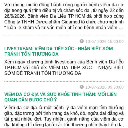
Với mong muốn đồng hành cùng người bệnh viêm da cơ
địa trong quá trình điều trị và chăm sóc da,, từ ngày 22 đến
26/6/2026, Bệnh viện Da Liễu TP.HCM đã phối hợp cùng
Công ty TNHH Dược phẩm Gigamed tổ chức chương trình
“Tuần lễ khám và tư vấn miễn phí cho bệnh nhân viêm da
cơ địa” tại Khoa Khám bệnh của bệnh viện.
10-07-2026 15:00:00
LIVESTREAM: VIÊM DA TIẾP XÚC - NHẬN BIẾT SỚM
TRÁNH TỔN THƯƠNG DA
Xem ngay chương trình livestream của Bệnh viện Da liễu
TP.HCM với chủ đề: VIÊM DA TIẾP XÚC – NHẬN BIẾT
SỚM ĐỂ TRÁNH TỔN THƯƠNG DA
10-07-2026 09:30:00
VIÊM DA CƠ ĐỊA VÀ SỨC KHỎE TINH THẦN: MỐI LIÊN
QUAN CẦN ĐƯỢC CHÚ Ý
Viêm da cơ địa là một bệnh lý da viêm mạn tính thường
gặp, đặc trưng bởi tình trạng da khô, đỏ, ngứa dai dẳng và
tái phát nhiều đợt. Tuy nhiên, gánh nặng của viêm da cơ
địa không chỉ dừng lại ở các tổn thương nhìn thấy trên da,