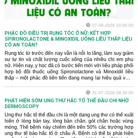
07-08-2026 10:00:00
PHÁC ĐỒ ĐIỀU TRỊ RỤNG TÓC Ở NỮ: KẾT HỢP
SPIRONOLACTONE & MINOXIDIL UỐNG LIỀU THẤP LIỆU
CÓ AN TOÀN?
Rụng tóc từ trước đến nay vẫn là nỗi lo lắng, làm suy giảm
sự tự tin và chất lượng cuộc sống của nhiều chị em phụ
nữ. Hiện nay, y học đã có bước tiến mới với liệu pháp phối
hợp bộ đôi thuốc uống Spironolactone và Minoxidil liều
thấp – một phác đồ tiên tiến đang mang lại hiệu quả vượt
trội. Hãy để bác sĩ da liễu chia sẻ cho bạn một số thông tin
mới nhất nhé:
31-07-2026 08:30:00
PHÁT HIỆN SỚM UNG THƯ HẮC TỐ THỂ ĐẦU CHI NHỜ
DERMOSCOPY
Ung thư hắc tố thể đầu chi là một dạng ung thư có thể xuất
hiện ở lòng bàn tay, lòng bàn chân, gót chân hoặc vùng
móng. Thể bệnh này chiếm đến trên 50% các trường hợp
ung thư tế bào hắc tố ở châu Á. Bệnh có thể bị phát hiện