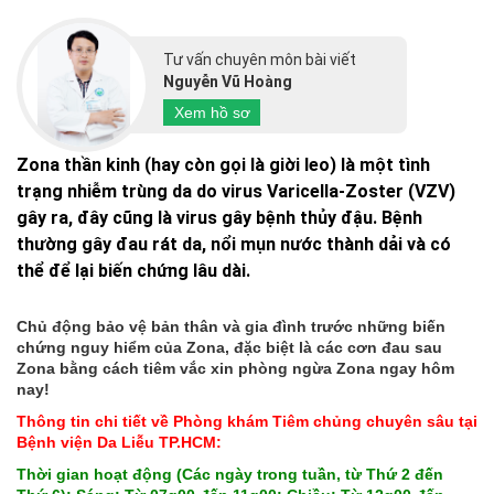
Tư vấn chuyên môn bài viết
Nguyễn Vũ Hoàng
Xem hồ sơ
Zona thần kinh (hay còn gọi là giời leo) là một tình
trạng nhiễm trùng da do virus Varicella-Zoster (VZV)
gây ra, đây cũng là virus gây bệnh thủy đậu. Bệnh
thường gây đau rát da, nổi mụn nước thành dải và có
thể để lại biến chứng lâu dài.
Chủ động bảo vệ bản thân và gia đình trước những biến
chứng nguy hiểm của Zona, đặc biệt là các cơn đau sau
Zona bằng cách tiêm vắc xin phòng ngừa Zona ngay hôm
nay!
Thông tin chi tiết về Phòng khám Tiêm chủng chuyên sâu tại
Bệnh viện Da Liễu TP.HCM:
Thời gian hoạt động (Các ngày trong tuần, từ Thứ 2 đến