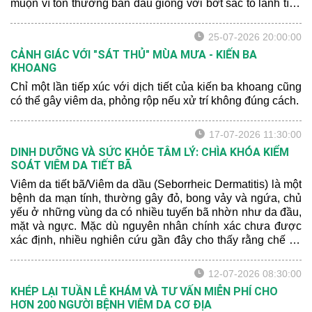
muộn vì tổn thương ban đầu giống với bớt sắc tố lành tính
hoặc xuất huyết sau chấn thương.
25-07-2026 20:00:00
CẢNH GIÁC VỚI "SÁT THỦ" MÙA MƯA - KIẾN BA
KHOANG
Chỉ một lần tiếp xúc với dịch tiết của kiến ba khoang cũng
có thể gây viêm da, phỏng rộp nếu xử trí không đúng cách.
17-07-2026 11:30:00
DINH DƯỠNG VÀ SỨC KHỎE TÂM LÝ: CHÌA KHÓA KIỂM
SOÁT VIÊM DA TIẾT BÃ
Viêm da tiết bã/Viêm da dầu (Seborrheic Dermatitis) là một
bệnh da mạn tính, thường gây đỏ, bong vảy và ngứa, chủ
yếu ở những vùng da có nhiều tuyến bã nhờn như da đầu,
mặt và ngực. Mặc dù nguyên nhân chính xác chưa được
xác định, nhiều nghiên cứu gần đây cho thấy rằng chế độ
dinh dưỡng và sức khỏe tâm lý có thể ảnh hưởng đến
mức độ nghiêm trọng của bệnh.
12-07-2026 08:30:00
KHÉP LẠI TUẦN LỄ KHÁM VÀ TƯ VẤN MIỄN PHÍ CHO
HƠN 200 NGƯỜI BỆNH VIÊM DA CƠ ĐỊA