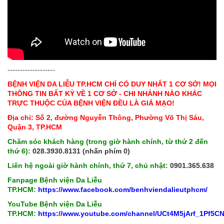
-------------------
BỆNH VIỆN DA LIỄU TP.HCM CHỈ CÓ DUY NHẤT 1 CƠ SỞ! MỌI
THÔNG TIN BẤT KỲ VỀ 1 CƠ SỞ - CHI NHÁNH NÀO KHÁC
TRỰC THUỘC CỦA BỆNH VIỆN ĐỀU LÀ GIẢ MẠO!
Địa chỉ: Số 2, đường Nguyễn Thông, Phường Võ Thị Sáu,
Quận 3, TP.HCM
Chăm sóc khách hàng (trong giờ hành chính, từ thứ 2 đến
thứ 6):
028.3930.8131 (nhấn phím 0)
Liên hệ ngoài giờ hành chính, thứ 7, chủ nhật:
0901.365.638
Fanpage Bệnh viện Da Liễu
TP.HCM:
https://www.facebook.com/benhviendalieutphcm/
YouTube Bệnh viện Da Liễu
TP.HCM:
https://www.youtube.com/channel/UCt4M5jArf_1Pf5