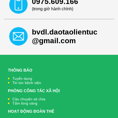
0975.609.166
(trong giờ hành chính)
bvdl.daotaolientuc
@gmail.com
THÔNG BÁO
Tuyển dụng
Tin tức bệnh viện
PHÒNG CÔNG TÁC XÃ HỘI
Câu chuyện sẻ chia
Tấm lòng vàng
HOẠT ĐỘNG ĐOÀN THỂ