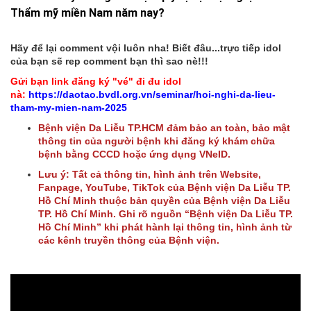
Thẩm mỹ miền Nam năm nay?
Hãy để lại comment vội luôn nha! Biết đâu...trực tiếp idol
của bạn sẽ rep comment bạn thì sao nè!!!
Gửi bạn link đăng ký "vé" đi đu idol
nà:
https://daotao.bvdl.org.vn/seminar/hoi-nghi-da-lieu-
tham-my-mien-nam-2025
Bệnh viện Da Liễu TP.HCM đảm bảo an toàn, bảo mật
thông tin của người bệnh khi đăng ký khám chữa
bệnh bằng CCCD hoặc ứng dụng VNeID.
Lưu ý: Tất cả thông tin, hình ảnh trên Website,
Fanpage, YouTube, TikTok của Bệnh viện Da Liễu TP.
Hồ Chí Minh thuộc bản quyền của Bệnh viện Da Liễu
TP. Hồ Chí Minh. Ghi rõ nguồn “Bệnh viện Da Liễu TP.
Hồ Chí Minh” khi phát hành lại thông tin, hình ảnh từ
các kênh truyền thông của Bệnh viện.