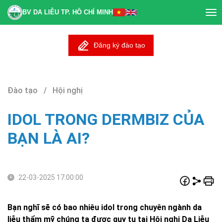
BV DA LIỄU TP. HỒ CHÍ MINH
Tog
nav
Đăng ký đào tạo
Đào tạo / Hội nghị
IDOL TRONG DERMBIZ CỦA
BẠN LÀ AI?
22-03-2025 17:00:00
Bạn nghĩ sẽ có bao nhiêu idol trong chuyên ngành da
liễu thẩm mỹ chúng ta được quy tụ tại Hội nghị Da Liễu