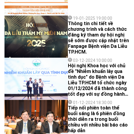
19-01-2025 19:00:00
Thông tin chi tiết về
chương trình và cách thức
đăng ký tham dự hội nghị
sẽ sớm được cập nhật trên
Fanpage Bệnh viện Da Liễu
TP.HCM.
03-12-2024 10:00:00
Hội nghị Khoa học với chủ
đề "Nhiễm khuẩn lây qua
tình dục" do Bệnh viện Da
Liễu TP.HCM tổ chức ngày
01/12/2024 đã thành công
tốt đẹp với sự đồng hành
của 12 nhà tài trợ, thu hút
01-12-2024 18:30:00
sự tham dự của hơn 400
Tiếp nối phiên toàn thể
đại biểu đang công tác và
buổi sáng là 6 phiên đồng
học tập trong lĩnh vực da
thời diễn ra trong buổi
liễu từ nhiều Tỉnh/Thành
chiều với nhiều bài báo cáo
trên cả nước tham dự.
hấp dẫn