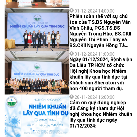
01-12-2024 14:00:00
Phiên toàn thể với sự chủ
tọa của TS.BS Nguyễn Văn
Vĩnh Châu, PGS.TS.BS
Nguyễn Trọng Hào, BS.CKII
Nguyễn Thị Phan Thúy và
BS.CKII Nguyễn Hồng Tâm
đã diễn ra thành công, thu
01-12-2024 11:00:00
hút đông đảo sự quan tâm
Ngày 01/12/2024, Bệnh viện
của các đồng nghiệp. Nhiều
Da Liễu TP.HCM tổ chức
báo cáo chuyên sâu, hấp
Hội nghị Khoa học Nhiễm
dẫn từ các chuyên gia hàng
khuẩn lây qua tình dục tại
đầu trong lĩnh vực nhiễm
Khách sạn Sheraton với
khuẩn lây qua tình dục
hơn 400 người tham dự.
(STIs) đã mang đến không
khí sôi nổi.
28-11-2024 16:00:00
Cảm ơn quý đồng nghiệp
đã đăng ký tham dự Hội
nghị khoa học Nhiễm khuẩn
lây qua tình dục ngày
01/12/2024: