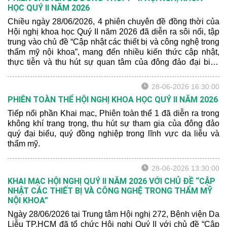
HỌC QUÝ II NĂM 2026
Chiều ngày 28/06/2026, 4 phiên chuyên đề đồng thời của
Hội nghị khoa học Quý II năm 2026 đã diễn ra sôi nổi, tập
trung vào chủ đề “Cập nhật các thiết bị và công nghệ trong
thẩm mỹ nội khoa”, mang đến nhiều kiến thức cập nhật,
thực tiễn và thu hút sự quan tâm của đông đảo đại biểu
tham dự.
28-06-2026 16:30:00
PHIÊN TOÀN THỂ HỘI NGHỊ KHOA HỌC QUÝ II NĂM 2026
Tiếp nối phần Khai mạc, Phiên toàn thể 1 đã diễn ra trong
không khí trang trọng, thu hút sự tham gia của đông đảo
quý đại biểu, quý đồng nghiệp trong lĩnh vực da liễu và
thẩm mỹ.
28-06-2026 13:30:00
KHAI MẠC HỘI NGHỊ QUÝ II NĂM 2026 VỚI CHỦ ĐỀ “CẬP
NHẬT CÁC THIẾT BỊ VÀ CÔNG NGHỆ TRONG THẨM MỸ
NỘI KHOA”
Ngày 28/06/2026 tại Trung tâm Hội nghị 272, Bệnh viện Da
Liễu TP.HCM đã tổ chức Hội nghị Quý II với chủ đề “Cập