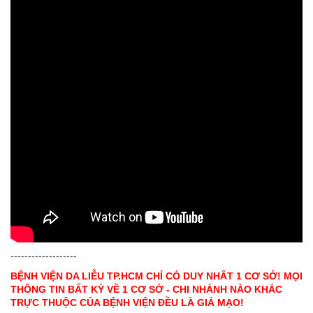
-------------------
BỆNH VIỆN DA LIỄU TP.HCM CHỈ CÓ DUY NHẤT 1 CƠ SỞ! MỌI
THÔNG TIN BẤT KỲ VỀ 1 CƠ SỞ - CHI NHÁNH NÀO KHÁC
TRỰC THUỘC CỦA BỆNH VIỆN ĐỀU LÀ GIẢ MẠO!