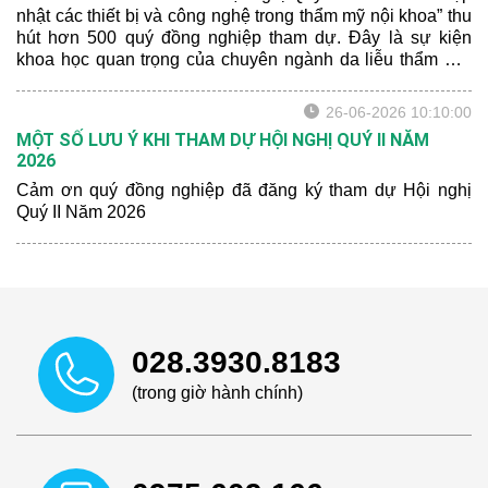
nhật các thiết bị và công nghệ trong thẩm mỹ nội khoa” thu
hút hơn 500 quý đồng nghiệp tham dự. Đây là sự kiện
khoa học quan trọng của chuyên ngành da liễu thẩm mỹ,
nơi cập nhật kiến thức chuyên môn, tăng cường giao lưu
và chia sẻ kinh nghiệm thực hành giữa các cán bộ y tế
26-06-2026 10:10:00
trong khu vực.
MỘT SỐ LƯU Ý KHI THAM DỰ HỘI NGHỊ QUÝ II NĂM
2026
Cảm ơn quý đồng nghiệp đã đăng ký tham dự Hội nghị
Quý II Năm 2026
028.3930.8183
(trong giờ hành chính)