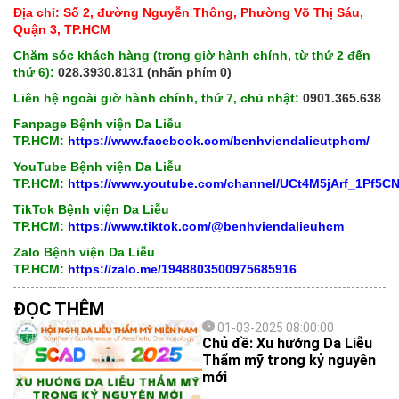
Địa chỉ: Số 2, đường Nguyễn Thông, Phường Võ Thị Sáu,
Quận 3, TP.HCM
Chăm sóc khách hàng (trong giờ hành chính, từ thứ 2 đến
thứ 6):
028.3930.8131 (nhấn phím 0)
Liên hệ ngoài giờ hành chính, thứ 7, chủ nhật:
0901.365.638
Fanpage Bệnh viện Da Liễu
TP.HCM:
https://www.facebook.com/benhviendalieutphcm/
YouTube Bệnh viện Da Liễu
TP.HCM:
https://www.youtube.com/channel/UCt4M5jArf_1Pf5
TikTok Bệnh viện Da Liễu
TP.HCM:
https://www.tiktok.com/@benhviendalieuhcm
Zalo Bệnh viện Da Liễu
TP.HCM:
https://zalo.me/1948803500975685916
ĐỌC THÊM
01-03-2025 08:00:00
Chủ đề: Xu hướng Da Liễu
Thẩm mỹ trong kỷ nguyên
mới