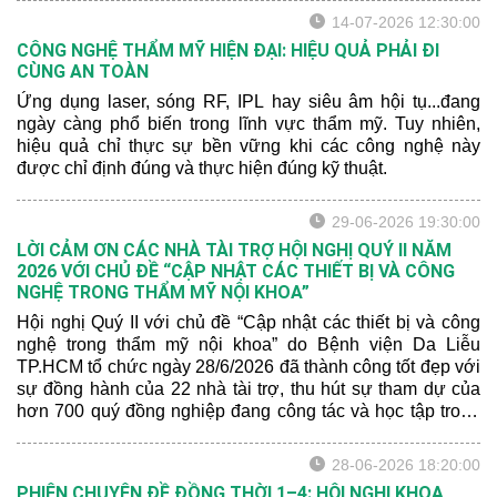
14-07-2026 12:30:00
CÔNG NGHỆ THẨM MỸ HIỆN ĐẠI: HIỆU QUẢ PHẢI ĐI
CÙNG AN TOÀN
Ứng dụng laser, sóng RF, IPL hay siêu âm hội tụ...đang
ngày càng phổ biến trong lĩnh vực thẩm mỹ. Tuy nhiên,
hiệu quả chỉ thực sự bền vững khi các công nghệ này
được chỉ định đúng và thực hiện đúng kỹ thuật.
29-06-2026 19:30:00
LỜI CẢM ƠN CÁC NHÀ TÀI TRỢ HỘI NGHỊ QUÝ II NĂM
2026 VỚI CHỦ ĐỀ “CẬP NHẬT CÁC THIẾT BỊ VÀ CÔNG
NGHỆ TRONG THẨM MỸ NỘI KHOA”
Hội nghị Quý II với chủ đề “Cập nhật các thiết bị và công
nghệ trong thẩm mỹ nội khoa” do Bệnh viện Da Liễu
TP.HCM tổ chức ngày 28/6/2026 đã thành công tốt đẹp với
sự đồng hành của 22 nhà tài trợ, thu hút sự tham dự của
hơn 700 quý đồng nghiệp đang công tác và học tập trong
lĩnh vực da liễu từ nhiều Tỉnh/Thành trên cả nước tham
dự.
28-06-2026 18:20:00
PHIÊN CHUYÊN ĐỀ ĐỒNG THỜI 1–4: HỘI NGHỊ KHOA