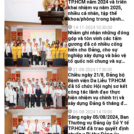
TP.HCM năm 2024 và triển
binh và Xã hội; đại diện Sở
khai nhiệm vụ năm 2025,
Y tế đã đến đến thăm và
nhiều cá nhân, tập thể
chúc Tết nhân dịp Tết
khoa/phòng trong bệnh
Nguyên đán Ất Tỵ năm
viện đã vinh dự được nhận
2025.
14-11-2024 10:30:00
bằng khen của Chủ tịch Ủy
Nhằm ghi nhận những đóng
ban Nhân dân Thành phố
góp và tôn vinh các tấm
Hồ Chí Minh vì đã hoàn
gương đã có nhiều cống
thành xuất sắc nhiệm vụ
hiến cho Đảng, cho sự
trong 2 năm liên tục, góp
nghiệp xây dựng và bảo vệ
phần tích cực vào phong
tổ quốc nói chung và sự
trào thi đua của Thành
nghiệp phát triển Ngành Y
phố.
21-08-2024 17:30:00
tế thành phố Hồ Chí Minh
Chiều ngày 21/8, Đảng bộ
nói riêng. Sáng ngày
Bệnh viện Da Liễu TP.HCM
14/11/2024, Đảng ủy Bệnh
đã tổ chức Hội nghị sơ kết
viện Da Liễu long trọng tổ
công tác lãnh đạo thực
chức Lễ trao tặng Huy hiệu
hiện nhiệm vụ chính trị và
40 năm tuổi Đảng cho
xây dựng Đảng 6 tháng đầu
đồng chí Lê Khắc Thi.
năm 2024- triển khai nhiệm
05-08-2024 14:10:00
vụ trọng tâm 6 tháng cuối
Sáng ngày 05/08/2024, Ban
năm 2024. Tham dự Hội
Thường vụ Đảng ủy Sở Y tế
nghị có đồng chí Nguyễn
TP.HCM đã trao quyết định
Phước Lập - Ủy viên Ban