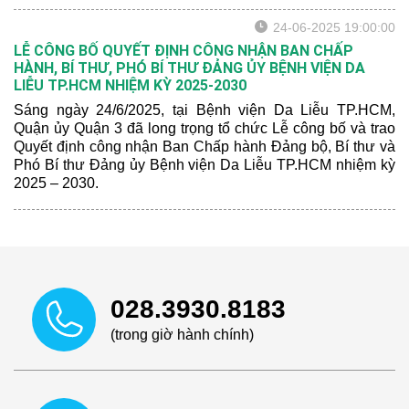
thống – Vững bước tương lai” từ ngày 09 – 10/8/2025.
24-06-2025 19:00:00
LỄ CÔNG BỐ QUYẾT ĐỊNH CÔNG NHẬN BAN CHẤP
HÀNH, BÍ THƯ, PHÓ BÍ THƯ ĐẢNG ỦY BỆNH VIỆN DA
LIỄU TP.HCM NHIỆM KỲ 2025-2030
Sáng ngày 24/6/2025, tại Bệnh viện Da Liễu TP.HCM,
Quận ủy Quận 3 đã long trọng tổ chức Lễ công bố và trao
Quyết định công nhận Ban Chấp hành Đảng bộ, Bí thư và
Phó Bí thư Đảng ủy Bệnh viện Da Liễu TP.HCM nhiệm kỳ
2025 – 2030.
028.3930.8183
(trong giờ hành chính)