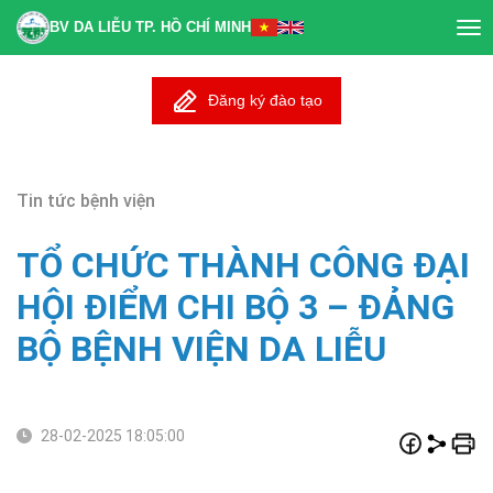
BV DA LIỄU TP. HỒ CHÍ MINH
Tog
nav
Đăng ký đào tạo
Tin tức bệnh viện
TỔ CHỨC THÀNH CÔNG ĐẠI
HỘI ĐIỂM CHI BỘ 3 – ĐẢNG
BỘ BỆNH VIỆN DA LIỄU
28-02-2025 18:05:00