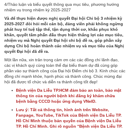
4/Thảo luận và biểu quyết thông qua mục tiêu, phương hướng
nhiệm vụ trong nhiệm kỳ 2025-2027
Và để thực hiện được nghị quyết Đại hội Chi bộ 3 nhiệm kỳ
2025-2027 đòi hỏi mỗi cán bộ, đảng viên phải không ngừng
phát huy trí tuệ tập thể, tận dụng thời cơ, khắc phục khó
khăn, quyết tâm phấn đấu thực hiện thắng lợi các mục tiêu,
nhiệm vụ mà Nghị quyết Đại hội chi bộ đề ra, góp phần xây
dựng Chi bộ hoàn thành các nhiệm vụ và mục tiêu của Nghị
quyết Đại hội đã đề ra.
Một lần nữa, xin trân trọng cảm ơn các các đồng chí lãnh đạo,
các vị khách quý cùng toàn thể đại biểu tham dự đã cùng góp
phần vào sự thành công của Đại hội Điểm chi bộ 3. Kính chúc các
đồng chí mạnh khỏe, hạnh phúc và thành công. Chúc mừng đại
hội đã được tổ chức và diễn ra thành công tốt đẹp!
Bệnh viện Da Liễu TP.HCM đảm bảo an toàn, bảo mật
thông tin của người bệnh khi đăng ký khám chữa
bệnh bằng CCCD hoặc ứng dụng VNeID.
Lưu ý: Tất cả thông tin, hình ảnh trên Website,
Fanpage, YouTube, TikTok của Bệnh viện Da Liễu TP.
Hồ Chí Minh thuộc bản quyền của Bệnh viện Da Liễu
TP. Hồ Chí Minh. Ghi rõ nguồn “Bệnh viện Da Liễu TP.