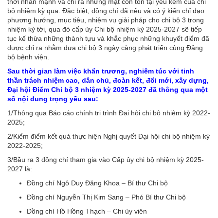
thời nhấn mạnh và chỉ ra những mặt còn tồn tại yếu kém của chi
bộ nhiệm kỳ qua. Đặc biệt, đồng chí đã nêu và có ý kiến chỉ đạo
phương hướng, mục tiêu, nhiệm vụ giải pháp cho chi bộ 3 trong
nhiệm kỳ tới, qua đó cấp ủy Chi bộ nhiệm kỳ 2025-2027 sẽ tiếp
tục kế thừa những thành tựu và khắc phục những khuyết điểm đã
được chỉ ra nhằm đưa chi bộ 3 ngày càng phát triển cùng Đảng
bộ bệnh viện.
Sau thời gian làm việc khẩn trương, nghiêm túc với tinh
thần trách nhiệm cao, dân chủ, đoàn kết, đổi mới, xây dựng,
Đại hội Điểm Chi bộ 3 nhiệm kỳ 2025-2027 đã thông qua một
số nội dung trọng yếu sau:
1/Thông qua Báo cáo chính trị trình Đại hội chi bộ nhiệm kỳ 2022-
2025;
2/Kiểm điểm kết quả thực hiện Nghị quyết Đại hội chi bộ nhiệm kỳ
2022-2025;
3/Bầu ra 3 đồng chí tham gia vào Cấp ủy chi bộ nhiệm kỳ 2025-
2027 là:
Đồng chí Ngô Duy Đăng Khoa – Bí thư Chi bộ
Đồng chí Nguyễn Thị Kim Sang – Phó Bí thư Chi bộ
Đồng chí Hồ Hồng Thạch – Chi ủy viên