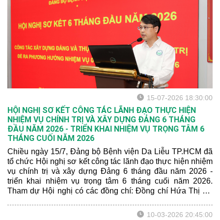
15-07-2026 18:30:00
HỘI NGHỊ SƠ KẾT CÔNG TÁC LÃNH ĐẠO THỰC HIỆN
NHIỆM VỤ CHÍNH TRỊ VÀ XÂY DỰNG ĐẢNG 6 THÁNG
ĐẦU NĂM 2026 - TRIỂN KHAI NHIỆM VỤ TRỌNG TÂM 6
THÁNG CUỐI NĂM 2026
Chiều ngày 15/7, Đảng bộ Bệnh viện Da Liễu TP.HCM đã
tổ chức Hội nghị sơ kết công tác lãnh đạo thực hiện nhiệm
vụ chính trị và xây dựng Đảng 6 tháng đầu năm 2026 -
triển khai nhiệm vụ trọng tâm 6 tháng cuối năm 2026.
Tham dự Hội nghị có các đồng chí: Đồng chí Hứa Thị Mỹ
Hương – Chánh Văn phòng Đảng ủy Phường Xuân Hòa;
Đồng chí Nguyễn Thị Nguyện - Phó Trưởng ban Xây dựng
10-03-2026 20:45:00