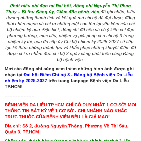
Phát biểu chỉ đạo tại Đại hội, đồng chí Nguyễn Thị Phan
Thúy – Bí thư Đảng ủy, Giám đốc bệnh viện
đã ghi nhận, biểu
dương những thành tích và kết quả mà chi bộ đã đạt được, đồng
thời nhấn mạnh và chỉ ra những mặt còn tồn tại yếu kém của chi
bộ nhiệm kỳ qua. Đặc biệt, đồng chí đã nêu và có ý kiến chỉ đạo
phương hướng, mục tiêu, nhiệm vụ giải pháp cho chi bộ 3 trong
nhiệm kỳ tới, qua đó cấp ủy Chi bộ nhiệm kỳ 2025-2027 sẽ tiếp
tục kế thừa những thành tựu và khắc phục những khuyết điểm đã
được chỉ ra nhằm đưa chi bộ 3 ngày càng phát triển cùng Đảng
bộ bệnh viện.
Mời các đồng chí cùng xem thêm những hình ảnh được ghi
nhận tại
Đại hội Điểm Chi bộ 3 - Đảng bộ Bệnh viện Da Liễu
nhiệm kỳ 2025-2027
trên trang fanpage Bệnh viện Da Liễu
TP.HCM!
-------------------
BỆNH VIỆN DA LIỄU TP.HCM CHỈ CÓ DUY NHẤT 1 CƠ SỞ! MỌI
THÔNG TIN BẤT KỲ VỀ 1 CƠ SỞ - CHI NHÁNH NÀO KHÁC
TRỰC THUỘC CỦA BỆNH VIỆN ĐỀU LÀ GIẢ MẠO!
Địa chỉ: Số 2, đường Nguyễn Thông, Phường Võ Thị Sáu,
Quận 3, TP.HCM