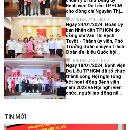
chuẩn y Bí thư Đảng ủy
Thường vụ Đảng ủy Sở Y
Bệnh viện Da Liễu TP.HCM
tế, Chủ nhiệm Ủy ban kiểm
cho đồng chí Nguyễn Thị
tra, Cụm trưởng Cụm 3 và
Phan Thúy - Giám đốc Bệnh
đồng chí Nguyễn Trọng
24-01-2024 16:30:00
viện và quyết định chuẩn y
Ngày 24/01/2024, Đoàn Ủy
Khang - Ủy viên Ban Chấp
Phó Bí thư, Chủ nhiệm Ủy
ban Nhân dân TP.HCM do
hành Đảng bộ Sở Y tế, Phó
ban kiểm tra Đảng ủy Bệnh
đồng chí Văn Thị Bạch
Ban Tổ chức Đảng ủy Sở Y
viện Da Liễu TP.HCM cho
Tuyết - Thành ủy viên, Phó
tế.
đồng chí Phạm Đăng
Trưởng đoàn chuyên trách
Trọng Tường - Phó Giám
Đoàn đại biểu Quốc hội
đốc Bệnh viện.
Thành phố Hồ Chí Minh làm
18-01-2024 20:10:00
trưởng đoàn đã đến thăm,
Ngày 18/01/2024, Bệnh viện
chúc tết Bệnh viện Da Liễu
Da Liễu TP.HCM đã tổ chức
TP.HCM nhân dịp Tết
thành công Hội nghị tổng
Nguyên đán Giáp Thìn
kết hoạt động Bệnh viện
2024.
năm 2023 và Hội nghị viên
chức, người lao động năm
2024.
TIN MỚI