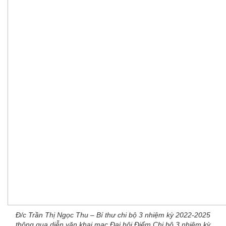
Đ/c Trần Thị Ngọc Thu – Bí thư chi bộ 3 nhiệm kỳ 2022-2025
thông qua diễn văn khai mạc Đại hội Điểm Chi bộ 3 nhiệm kỳ