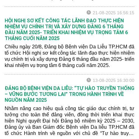
21-08-2025 16:56:15
HỘI NGHỊ SƠ KẾT CÔNG TÁC LÃNH ĐẠO THỰC HIỆN
NHIỆM VỤ CHÍNH TRỊ VÀ XÂY DỰNG ĐẢNG 6 THÁNG
ĐẦU NĂM 2025- TRIỂN KHAI NHIỆM VỤ TRỌNG TÂM 6
THÁNG CUỐI NĂM 2025
Chiều ngày 20/8, Đảng bộ Bệnh viện Da Liễu TP.HCM đã
tổ chức Hội nghị sơ kết công tác lãnh đạo thực hiện nhiệm
vụ chính trị và xây dựng Đảng 6 tháng đầu năm 2025- triển
khai nhiệm vụ trọng tâm 6 tháng cuối năm 2025.
13-08-2025 16:30:00
ĐẢNG BỘ BỆNH VIỆN DA LIỄU: “TỰ HÀO TRUYỀN THỐNG
– VỮNG BƯỚC TƯƠNG LAI” TRONG HÀNH TRÌNH VỀ
NGUỒN NĂM 2025
Nhằm nâng cao hiệu quả công tác giáo dục chính trị, tư
tưởng cho toàn thể đảng viên, đồng thời triển khai thực
hiện Nghị quyết Đại hội Đảng bộ nhiệm kỳ 2025 – 2030,
Đảng ủy và Ban Giám đốc Bệnh viện Da liễu TP.HCM đã
tổ chức Hành trình về nguồn với chủ đề “Tự hào truyền