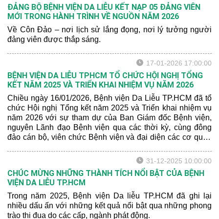
Đảng, Đảng ủy Phường Xuân Hoà.
ĐẢNG BỘ BỆNH VIỆN DA LIỄU KẾT NẠP 05 ĐẢNG VIÊN
MỚI TRONG HÀNH TRÌNH VỀ NGUỒN NĂM 2026
Về Côn Đảo – nơi lịch sử lắng đọng, nơi lý tưởng người
đảng viên được thắp sáng.
17-01-2026 17:00:00
BỆNH VIỆN DA LIỄU TPHCM TỔ CHỨC HỘI NGHỊ TỔNG
KẾT NĂM 2025 VÀ TRIỂN KHAI NHIỆM VỤ NĂM 2026
Chiều ngày 16/01/2026, Bệnh viện Da Liễu TP.HCM đã tổ
chức Hội nghị Tổng kết năm 2025 và Triển khai nhiệm vụ
năm 2026 với sự tham dự của Ban Giám đốc Bệnh viện,
nguyên Lãnh đạo Bệnh viện qua các thời kỳ, cùng đông
đảo cán bộ, viên chức Bệnh viện và đại diện các cơ quan
quản lý, đơn vị đào tạo y khoa.
31-12-2025 10:00:00
CHÚC MỪNG NHỮNG THÀNH TÍCH NỔI BẬT CỦA BỆNH
VIỆN DA LIỄU TP.HCM
Trong năm 2025, Bệnh viện Da liễu TP.HCM đã ghi lại
nhiều dấu ấn với những kết quả nổi bật qua những phong
trào thi đua do các cấp, ngành phát động.