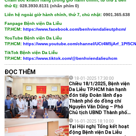
Chăm sóc khách hàng (trong giờ hành chính, từ thứ 2 đến
thứ 6):
028.3930.8131 (nhấn phím 0)
Liên hệ ngoài giờ hành chính, thứ 7, chủ nhật:
0901.365.638
Fanpage Bệnh viện Da Liễu
TP.HCM:
https://www.facebook.com/benhviendalieutphcm/
YouTube Bệnh viện Da Liễu
TP.HCM:
https://www.youtube.com/channel/UCt4M5jArf_1Pf5
TikTok Bệnh viện Da Liễu
TP.HCM:
https://www.tiktok.com/@benhviendalieuhcm
ĐỌC THÊM
18-01-2025 17:30:00
Chiều 18/1/2025, Bệnh viện
Da Liễu TP.HCM hân hạnh
đón tiếp Đoàn lãnh đạo
Thành phố do đồng chí
Nguyễn Văn Dũng – Phó
Chủ tịch UBND Thành phố
HCM làm trưởng đoàn
16-01-2025 18:10:00
cùng đại điện Văn phòng
Tại Hội nghị Tổng kết hoạt
UBND Thành phố; đại diện
động Bệnh viện Da Liễu
Sở Lao động – Thương