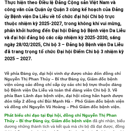
Thực hiện theo Điều lệ Đảng Cộng sản Việt Nam và
công văn của Quận ủy Quận 3 cùng kế hoạch của Đảng
ủy Bệnh viện Da Liễu về tổ chức đại hội Chi bộ trực
thuộc nhiệm kỳ 2025-2027, trong không khí vui mừng,
phấn khởi hướng đến Đại hội Đảng bộ Bệnh viện Da Liễu
và đại hội đảng bộ các cấp nhiệm kỳ 2025-2030, sáng
ngày 28/02/2025, Chi bộ 3 – Đảng bộ Bệnh viện Da Liễu
đã trang trọng tổ chức Đại hội Điểm Chi bộ 3 nhiệm kỳ
2025 – 2027.
Về phía Đảng ủy, đại hội vinh dự được chào đón đồng chí
Nguyễn Thị Phan Thúy – Bí thư Đảng ủy, Giám đốc bệnh
viện cùng các đồng chí cấp ủy các chi bộ trực thuộc đảng
bộ Bệnh viện Da Liễu và toàn thể đảng viên Chi bộ 3. Về
phía Ban Lãnh đạo bệnh viện, đại hội cũng hân hạnh được
đón tiếp 2 đồng chí Bùi Mạnh Hà - Phó Giám đốc bệnh viện
và đồng chí Nguyễn Vũ Hoàng – Phó Giám đốc bệnh viện.
Phát biểu chỉ đạo tại Đại hội, đồng chí Nguyễn Thị Phan
Thúy – Bí thư Đảng ủy, Giám đốc bệnh viện
đã ghi nhận, biểu
dương những thành tích và kết quả mà chi bộ đã đạt được, đồng