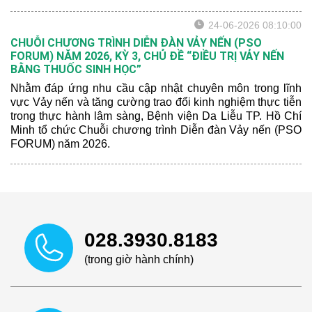
24-06-2026 08:10:00
CHUỖI CHƯƠNG TRÌNH DIỄN ĐÀN VẢY NẾN (PSO
FORUM) NĂM 2026, KỲ 3, CHỦ ĐỀ “ĐIỀU TRỊ VẢY NẾN
BẰNG THUỐC SINH HỌC”
Nhằm đáp ứng nhu cầu cập nhật chuyên môn trong lĩnh
vực Vảy nến và tăng cường trao đổi kinh nghiệm thực tiễn
trong thực hành lâm sàng, Bệnh viện Da Liễu TP. Hồ Chí
Minh tổ chức Chuỗi chương trình Diễn đàn Vảy nến (PSO
FORUM) năm 2026.
028.3930.8183
(trong giờ hành chính)