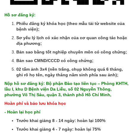
Hồ sơ đăng ký:
Phiếu đăng ký khóa học (theo mẫu tải từ website của
bệnh viện);
Sơ yếu lý lịch có xác nhận của cơ quan công tác hoặc
địa phương;
Bản sao bằng tốt nghiệp chuyên môn có công chứng;
Bản sao CMND/CCCD có công chứng;
02 tấm ảnh 3x4 (nền trắng, chụp không quá 6 tháng,
ghi rõ họ tên, ngày tháng năm sinh phía sau ảnh);
Nộp hồ sơ đăng ký: Bộ phận Đào tạo liên tục – Phòng KHTH,
lầu I, khu D Bệnh viện Da Liễu, số 02 Nguyễn Thông,
phường Võ Thị Sáu, quận 3, thành phố Hồ Chí Minh,
Hoàn phí và bảo lưu khóa học
- Hoàn lại học phí
Trước khai giảng 8 - 14 ngày: hoàn lại 100%
Trước khai giảng 4 - 7 ngày: hoàn lại 75%