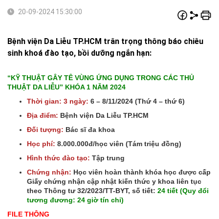
20-09-2024 15:30:00
Bệnh viện Da Liễu TP.HCM trân trọng thông báo chiêu
sinh khoá đào tạo, bồi dưỡng ngắn hạn:
“KỸ THUẬT GÂY TÊ VÙNG ỨNG DỤNG TRONG CÁC THỦ
THUẬT DA LIỄU” KHÓA 1 NĂM 2024
Thời gian: 3 ngày:
6 – 8/11/2024 (Thứ 4 – thứ 6)
Địa điểm:
Bệnh viện Da Liễu TP.HCM
Đối tượng:
Bác sĩ đa khoa
Học phí:
8.000.000đ/học viên (Tám triệu đồng)
Hình thức đào tạo:
Tập trung
Chứng nhận:
Học viên hoàn thành khóa học được cấp
Giấy chứng nhận cập nhật kiến thức y khoa liên tục
theo Thông tư 32/2023/TT-BYT, số tiết:
24 tiết (Quy đổi
tương đương: 24 giờ tín chỉ)
FILE THÔNG