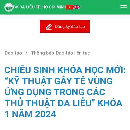
BV DA LIỄU TP. HỒ CHÍ MINH
Tog
nav
Đăng ký đào tạo
Đào tạo / Thông báo Đào tạo liên tục
CHIÊU SINH KHÓA HỌC MỚI:
“KỸ THUẬT GÂY TÊ VÙNG
ỨNG DỤNG TRONG CÁC
THỦ THUẬT DA LIỄU” KHÓA
1 NĂM 2024