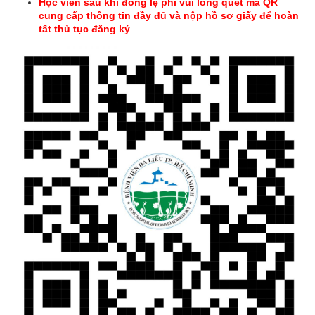
Học viên sau khi đóng lệ phí vui lòng quét mã QR
cung cấp thông tin đầy đủ và nộp hồ sơ giấy để hoàn
tất thủ tục đăng ký