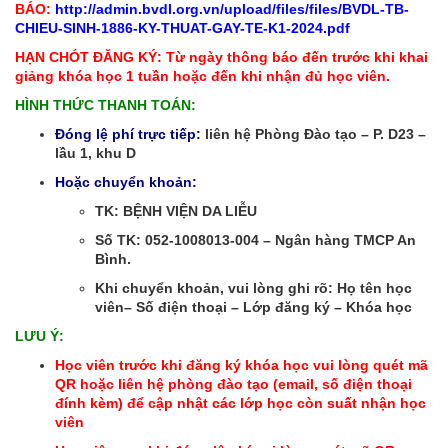
BÁO:
http://admin.bvdl.org.vn/upload/files/files/BVDL-TB-
CHIEU-SINH-1886-KY-THUAT-GAY-TE-K1-2024.pdf
HẠN CHÓT ĐĂNG KÝ: Từ ngày thông báo đến trước khi khai
giảng khóa học 1 tuần hoặc đến khi nhận đủ học viên.
HÌNH THỨC THANH TOÁN:
Đóng lệ phí trực tiếp:
liên hệ Phòng Đào tạo – P. D23 –
lầu 1, khu D
Hoặc chuyển khoản:
TK: BỆNH VIỆN DA LIỄU
Số TK: 052-1008013-004 – Ngân hàng TMCP An
Bình.
Khi chuyển khoản, vui lòng ghi rõ: Họ tên học
viên– Số điện thoại – Lớp đăng ký – Khóa học
LƯU Ý:
Học viên trước khi đăng ký khóa học vui lòng quét mã
QR hoặc liên hệ phòng đào tạo (email, số điện thoại
đính kèm) để cập nhật các lớp học còn suất nhận học
viên