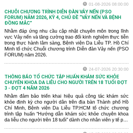
01-08-2026 08:00:00
CHUỖI CHƯƠNG TRÌNH DIỄN ĐÀN VẢY NẾN (PSO
FORUM) NĂM 2026, KỲ 4, CHỦ ĐỀ “VẢY NẾN VÀ BỆNH
ĐỒNG MẮC”
Nhằm đáp ứng nhu cầu cập nhật chuyên môn trong lĩnh
vực Vảy nến và tăng cường trao đổi kinh nghiệm thực tiễn
trong thực hành lâm sàng, Bệnh viện Da Liễu TP. Hồ Chí
Minh tổ chức Chuỗi chương trình Diễn đàn Vảy nến (PSO
FORUM) năm 2026.
24-07-2026 20:30:00
THÔNG BÁO TỔ CHỨC TẬP HUẤN KHÁM SỨC KHỎE
CHUYÊN KHOA DA LIỄU CHO NGƯỜI TRÊN 18 TUỔI ĐỢT
3 - ĐỢT 4 NĂM 2026
Nhằm đảm bảo triển khai hiệu quả công tác khám sức
khỏe định kỳ cho người dân trên địa bàn Thành phố Hồ
Chí Minh, Bệnh viện Da Liễu TP.HCM tổ chức chương
trình tập huấn “Hướng dẫn khám sức khỏe chuyên khoa
da liễu cho người trên 18 tuổi” dành cho nhân viên y tế phụ
trách công tác khám sức khỏe định kỳ.