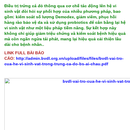
Điều trị trứng cá đỏ thông qua cơ chế tác động lên hệ vi
sinh vật đòi hỏi sự phối hợp của nhiều phương pháp, bao
gồm: kiểm soát số lượng Demodex, giảm viêm, phục hồi
hàng rào bảo vệ da và sử dụng probiotics để cân bằng lại hệ
vi sinh vật như một liệu pháp tiềm năng. Sự kết hợp này
không chỉ giúp giảm triệu chứng và kiểm soát bệnh hiệu quả
mà còn ngăn ngừa tái phát, mang lại hiệu quả cải thiện lâu
dài cho bệnh nhân..
LINK FULL BÀI BÁO
CÁO:
http://admin.bvdl.org.vn/upload/files/files/bvdl-vai-tro-
cua-he-vi-sinh-vat-trong-trung-ca-do-bs-ai-chau.pdf