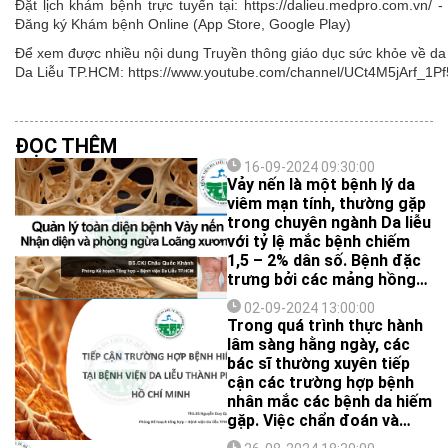
Đặt lịch khám bệnh trực tuyến tại: https://dalieu.medpro.com.vn
Đăng ký Khám bệnh Online (App Store, Google Play)
Để xem được nhiều nội dung Truyền thông giáo dục sức khỏe về da l
Da Liễu TP.HCM: https://www.youtube.com/channel/UCt4M5jArf
ĐỌC THÊM
16-09-2024 09:30:00
Vảy nến là một bệnh lý da
viêm mạn tính, thường gặp
trong chuyên ngành Da liễu
với tỷ lệ mắc bệnh chiếm
1,5 – 2% dân số. Bệnh đặc
trưng bởi các mảng hồng
ban màu đỏ tươi giới hạn
02-09-2024 13:00:00
rõ, tróc vảy trắng thành
Trong quá trình thực hành
phiến, ánh xà cừ. Với cơ chế
lâm sàng hằng ngày, các
bệnh sinh ngày càng được
bác sĩ thường xuyên tiếp
hiểu rõ, vảy nến không chỉ
cận các trường hợp bệnh
khu trú ở da mà là bệnh lý
nhân mắc các bệnh da hiếm
có tính chất viêm hệ thống,
gặp. Việc chẩn đoán và
thông qua trung gian miễn
điều trị những trường hợp