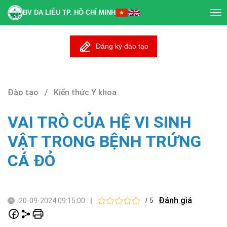
BV DA LIỄU TP. HỒ CHÍ MINH
Tog
nav
Đăng ký đào tạo
Đào tạo / Kiến thức Y khoa
VAI TRÒ CỦA HỆ VI SINH
VẬT TRONG BỆNH TRỨNG
CÁ ĐỎ
Đánh giá
|
/ 5
20-09-2024 09:15:00