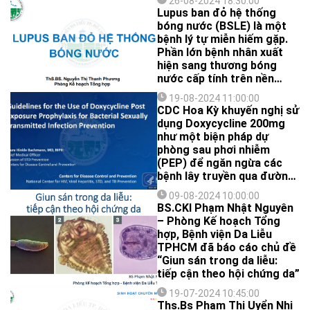
dịch.
26-08-2024 18:30:00
này gặp nhiều vấn đề khó
Lupus ban đỏ hệ thống
khăn.
bóng nước (BSLE) là một
bệnh lý tự miễn hiếm gặp.
Phần lớn bệnh nhân xuất
hiện sang thương bóng
nước cấp tính trên nền
bệnh cảnh lupus ban đỏ hệ
19-08-2024 11:00:00
thống đã được chẩn đoán
CDC Hoa Kỳ khuyến nghị sử
trước đó. Bệnh sinh do sự
dụng Doxycycline 200mg
phân tách dưới thượng bì
như một biện pháp dự
thứ phát bởi kháng thể
phòng sau phơi nhiễm
kháng collagen type VII –
(PEP) để ngăn ngừa các
thành phần chính cấu tạo
bệnh lây truyền qua đường
nên sợi neo ở màng đáy.
tình dục do vi khuẩn như
09-08-2024 10:00:00
giang mai, chlamydia và
BS.CKI Phạm Nhật Nguyên
lậu.
– Phòng Kế hoạch Tổng
hợp, Bệnh viện Da Liễu
TPHCM đã báo cáo chủ đề
“Giun sán trong da liễu:
tiếp cận theo hội chứng da”
19-07-2024 10:45:00
Ths.Bs Phạm Thị Uyển Nhi