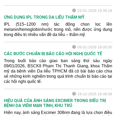
23-01-2026 19:39:18
ỨNG DỤNG IPL TRONG DA LIỄU THẨM MỸ
IPL (515–1200 nm) tác động chọn lọc lên
melanin/hemoglobin/nước trong mô, nên được ứng dụng
trong điều trị nhiều vấn đề da liễu – thẩm mỹ
09-01-2026 18:00:00
CÁC BƯỚC CHUẨN BỊ BÁO CÁO HỘI NGHỊ QUỐC TẾ
Trong buổi báo cáo giao ban sáng thứ sáu ngày
09/01/2026, BSCKII Phạm Thị Thanh Giang, khoa Thẩm
mỹ da bệnh viện Da liễu TPHCM đã có bài báo cáo chia
sẻ những kinh nghiệm trong quá trình chuẩn bị báo cáo tại
các hội nghị quốc tế.
19-12-2025 18:48:08
HIỆU QUẢ CỦA ÁNH SÁNG EXCIMER TRONG ĐIỀU TRỊ
BỆNH DA VIÊM MẠN TÍNH, KHU TRÚ
Hiện nay, ánh sáng Excimer 308nm đang là lựa chọn điều