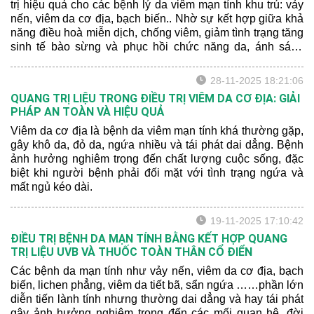
trị hiệu quả cho các bệnh lý da viêm mạn tính khu trú: vảy
nến, viêm da cơ địa, bạch biến.. Nhờ sự kết hợp giữa khả
năng điều hoà miễn dịch, chống viêm, giảm tình trạng tăng
sinh tế bào sừng và phục hồi chức năng da, ánh sáng
Excimer đã chứng tỏ được hiệu quả rõ rệt trong việc cải
thiện sang thương da và rút ngắn thời gian điều trị cho
28-11-2025 18:21:06
người bệnh.
QUANG TRỊ LIỆU TRONG ĐIỀU TRỊ VIÊM DA CƠ ĐỊA: GIẢI
PHÁP AN TOÀN VÀ HIỆU QUẢ
Viêm da cơ địa là bệnh da viêm mạn tính khá thường gặp,
gây khô da, đỏ da, ngứa nhiều và tái phát dai dẳng. Bệnh
ảnh hưởng nghiêm trọng đến chất lượng cuộc sống, đặc
biệt khi người bệnh phải đối mặt với tình trạng ngứa và
mất ngủ kéo dài.
19-11-2025 17:10:42
ĐIỀU TRỊ BỆNH DA MẠN TÍNH BẰNG KẾT HỢP QUANG
TRỊ LIỆU UVB VÀ THUỐC TOÀN THÂN CỔ ĐIỂN
Các bệnh da mạn tính như vảy nến, viêm da cơ địa, bạch
biến, lichen phẳng, viêm da tiết bã, sẩn ngứa ……phần lớn
diễn tiến lành tính nhưng thường dai dẳng và hay tái phát
gây ảnh hưởng nghiêm trọng đến các mối quan hệ, đời