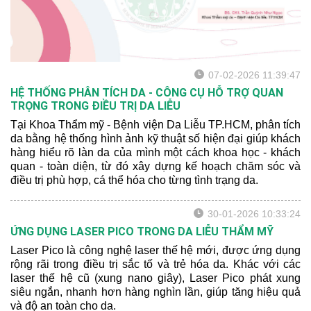
07-02-2026 11:39:47
HỆ THỐNG PHÂN TÍCH DA - CÔNG CỤ HỖ TRỢ QUAN
TRỌNG TRONG ĐIỀU TRỊ DA LIỄU
Tại Khoa Thẩm mỹ - Bệnh viện Da Liễu TP.HCM, phân tích
da bằng hệ thống hình ảnh kỹ thuật số hiện đại giúp khách
hàng hiểu rõ làn da của mình một cách khoa học - khách
quan - toàn diện, từ đó xây dựng kế hoạch chăm sóc và
điều trị phù hợp, cá thể hóa cho từng tình trạng da.
30-01-2026 10:33:24
ỨNG DỤNG LASER PICO TRONG DA LIỄU THẨM MỸ
Laser Pico là công nghệ laser thế hệ mới, được ứng dụng
rộng rãi trong điều trị sắc tố và trẻ hóa da. Khác với các
laser thế hệ cũ (xung nano giây), Laser Pico phát xung
siêu ngắn, nhanh hơn hàng nghìn lần, giúp tăng hiệu quả
và độ an toàn cho da.