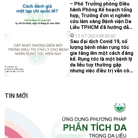
– Phó Trưởng phòng Điều
hành Phòng Kế hoạch tổng
hợp, Trưởng đơn vị nghiên
cứu lâm sàng Bệnh viện Da
Liễu TPHCM đã hướng dẫn
cách đánh giá một tạp chí
13-07-2024 08:00:00
khoa học uy tín.
Sau đại dịch Covid 19, số
lượng bệnh nhân rụng tóc
gia tăng lên một cách đáng
kể. Rụng tóc là một bệnh lý
da liễu tuy thường gặp
nhưng việc điều trị vẫn còn
nhiều thách thức.
TIN MỚI