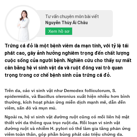
Tư vấn chuyên môn bài viết
Nguyễn Thùy Ái Châu
Xem hồ sơ
Trứng cá đỏ là một bệnh viêm da mạn tính, với tỷ lệ tái
phát cao, gây ảnh hưởng nghiêm trọng đến chất lượng
cuộc sống của người bệnh. Nghiên cứu cho thấy sự mất
cân bằng hệ vi sinh vật da và ruột đóng vai trò quan
trọng trong cơ chế bệnh sinh của trứng cá đỏ.
Trên da, các vi sinh vật như Demodex folliculorum, S.
epidermidis, và Bacillus oleronius xuất hiện nhiều hơn bình
thường, kích hoạt phản ứng miễn dịch mạnh mẽ, dẫn đến
viêm, sẩn đỏ và mụn mủ.
Ngoài ra, hệ vi sinh vật đường ruột cũng có mối liên hệ mật
thiết với da thông qua trục ruột-da. Rối loạn vi sinh vật
đường ruột và nhiễm H. pylori có thể làm gia tăng phản ứng
viêm toàn thân, góp phần bùng phát các triệu chứng da.