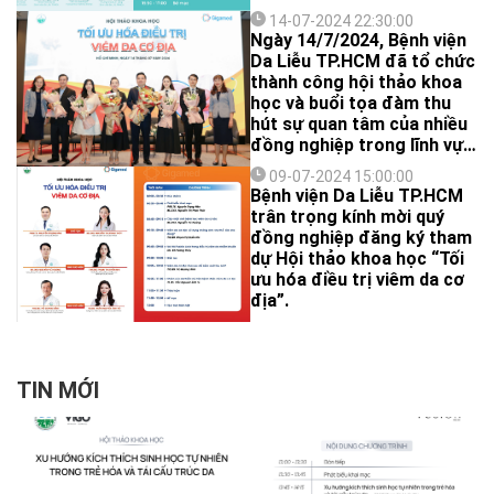
acid hyaluronic”.
14-07-2024 22:30:00
Ngày 14/7/2024, Bệnh viện
Da Liễu TP.HCM đã tổ chức
thành công hội thảo khoa
học và buổi tọa đàm thu
hút sự quan tâm của nhiều
đồng nghiệp trong lĩnh vực
da liễu, thẩm mỹ.
09-07-2024 15:00:00
Bệnh viện Da Liễu TP.HCM
trân trọng kính mời quý
đồng nghiệp đăng ký tham
dự Hội thảo khoa học “Tối
ưu hóa điều trị viêm da cơ
địa”.
TIN MỚI