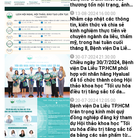
thương tổn nội trạng, ảnh
hưởng rất nhiều đến chất
13-08-2024 16:00:00
lượng cuộc sống của người
Nhằm cập nhật các thông
bệnh.
tin, kiến thức và chia sẻ
kinh nghiệm thực tiễn về
chuyên ngành da liễu, thẩm
mỹ, trong hai tuần cuối
tháng 8, Bệnh viện Da Liễu
TP.HCM sẽ tổ chức 5 hội
30-07-2024 21:30:00
thảo khoa học và chương
Chiều ngày 30/7/2024, Bệnh
trình đào tạo liên tục,
viện Da Liễu TP.HCM phối
thông tin cụ thể như sau:
hợp với nhãn hãng Hyalual
đã tổ chức thành công Hội
thảo khoa học “Tối ưu hóa
điều trị tăng sắc tố da
bằng các sản phẩm từ acid
20-07-2024 12:05:00
hyaluronic”.
Bệnh viện Da Liễu TP.HCM
trân trọng kính mời quý
đồng nghiệp đăng ký tham
dự Hội thảo khoa học “Tối
ưu hóa điều trị tăng sắc tố
da bằng các sản phẩm từ