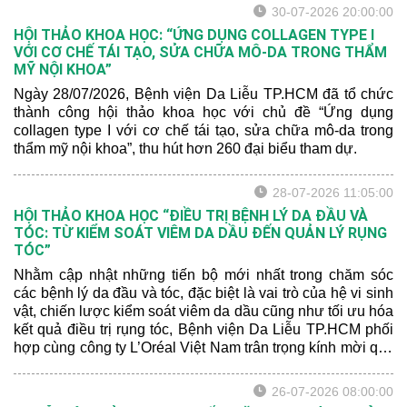
30-07-2026 20:00:00
HỘI THẢO KHOA HỌC: “ỨNG DỤNG COLLAGEN TYPE I
VỚI CƠ CHẾ TÁI TẠO, SỬA CHỮA MÔ-DA TRONG THẨM
MỸ NỘI KHOA”
Ngày 28/07/2026, Bệnh viện Da Liễu TP.HCM đã tổ chức
thành công hội thảo khoa học với chủ đề “Ứng dụng
collagen type I với cơ chế tái tạo, sửa chữa mô-da trong
thẩm mỹ nội khoa”, thu hút hơn 260 đại biểu tham dự.
28-07-2026 11:05:00
HỘI THẢO KHOA HỌC “ĐIỀU TRỊ BỆNH LÝ DA ĐẦU VÀ
TÓC: TỪ KIỂM SOÁT VIÊM DA DẦU ĐẾN QUẢN LÝ RỤNG
TÓC”
Nhằm cập nhật những tiến bộ mới nhất trong chăm sóc
các bệnh lý da đầu và tóc, đặc biệt là vai trò của hệ vi sinh
vật, chiến lược kiểm soát viêm da dầu cũng như tối ưu hóa
kết quả điều trị rụng tóc, Bệnh viện Da Liễu TP.HCM phối
hợp cùng công ty L’Oréal Việt Nam trân trọng kính mời quý
đồng nghiệp tham dự Hội thảo khoa học với chủ đề: “ĐIỀU
TRỊ BỆNH LÝ DA ĐẦU VÀ TÓC: TỪ KIỂM SOÁT VIÊM
26-07-2026 08:00:00
DA DẦU ĐẾN QUẢN LÝ RỤNG TÓC”.