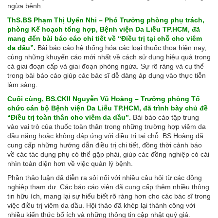
ngừa bệnh.
ThS.BS Phạm Thị Uyển Nhi – Phó Trưởng phòng phụ trách,
phòng Kế hoạch tổng hợp, Bệnh viện Da Liễu TP.HCM, đã
mang đến bài báo cáo chi tiết về “Điều trị tại chỗ cho viêm
da dầu”.
Bài báo cáo hệ thống hóa các loại thuốc thoa hiện nay,
cùng những khuyến cáo mới nhất về cách sử dụng hiệu quả trong
cả giai đoạn cấp và giai đoạn phòng ngừa. Sự rõ ràng và cụ thể
trong bài báo cáo giúp các bác sĩ dễ dàng áp dụng vào thực tiễn
lâm sàng.
Cuối cùng, BS.CKII Nguyễn Vũ Hoàng – Trưởng phòng Tổ
chức cán bộ Bệnh viện Da Liễu TP.HCM, đã trình bày chủ đề
“Điều trị toàn thân cho viêm da dầu”.
Bài báo cáo tập trung
vào vai trò của thuốc toàn thân trong những trường hợp viêm da
dầu nặng hoặc không đáp ứng với điều trị tại chỗ. BS Hoàng đã
cung cấp những hướng dẫn điều trị chi tiết, đồng thời cảnh báo
về các tác dụng phụ có thể gặp phải, giúp các đồng nghiệp có cái
nhìn toàn diện hơn về việc quản lý bệnh.
Phần thảo luận đã diễn ra sôi nổi với nhiều câu hỏi từ các đồng
nghiệp tham dự. Các báo cáo viên đã cung cấp thêm nhiều thông
tin hữu ích, mang lại sự hiểu biết rõ ràng hơn cho các bác sĩ trong
việc điều trị viêm da dầu. Hội thảo đã khép lại thành công với
nhiều kiến thức bổ ích và những thông tin cập nhật quý giá.