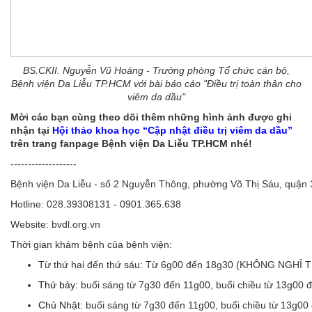
BS.CKII. Nguyễn Vũ Hoàng - Trưởng phòng Tổ chức cán bộ,
Bệnh viện Da Liễu TP.HCM với bài báo cáo "Điều trị toàn thân cho
viêm da dầu"
Mời các bạn cùng theo dõi thêm những hình ảnh được ghi
nhận tại
Hội thảo khoa học “Cập nhật điều trị viêm da dầu”
trên trang fanpage Bệnh viện Da Liễu TP.HCM nhé!
-------------------
Bệnh viện Da Liễu - số 2 Nguyễn Thông, phường Võ Thị Sáu, quận
Hotline: 028.39308131 - 0901.365.638
Website: bvdl.org.vn
Thời gian khám bệnh của bệnh viện:
Từ thứ hai đến thứ sáu:
Từ 6g00 đến 18g30 (KHÔNG NGHỈ 
Thứ bảy:
buổi sáng từ 7g30 đến 11g00, buổi chiều từ 13g00 
Chủ Nhật:
buổi sáng từ 7g30 đến 11g00, buổi chiều từ 13g00