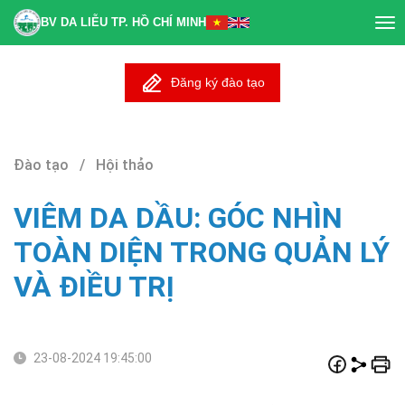
BV DA LIỄU TP. HỒ CHÍ MINH
Tog
nav
Đăng ký đào tạo
Đào tạo / Hội thảo
VIÊM DA DẦU: GÓC NHÌN
TOÀN DIỆN TRONG QUẢN LÝ
VÀ ĐIỀU TRỊ
23-08-2024 19:45:00