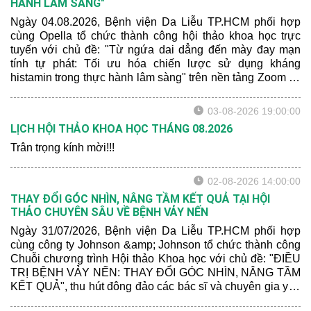
HÀNH LÂM SÀNG"
Ngày 04.08.2026, Bệnh viện Da Liễu TP.HCM phối hợp
cùng Opella tổ chức thành công hội thảo khoa học trực
tuyến với chủ đề: "Từ ngứa dai dẳng đến mày đay mạn
tính tự phát: Tối ưu hóa chiến lược sử dụng kháng
histamin trong thực hành lâm sàng" trên nền tảng Zoom và
Z-waka, thu hút hơn 1300 bác sĩ và chuyên gia da liễu trên
cả nước tham dự.
03-08-2026 19:00:00
LỊCH HỘI THẢO KHOA HỌC THÁNG 08.2026
Trân trọng kính mời!!!
02-08-2026 14:00:00
THAY ĐỔI GÓC NHÌN, NÂNG TẦM KẾT QUẢ TẠI HỘI
THẢO CHUYÊN SÂU VỀ BỆNH VẢY NẾN
Ngày 31/07/2026, Bệnh viện Da Liễu TP.HCM phối hợp
cùng công ty Johnson &amp; Johnson tổ chức thành công
Chuỗi chương trình Hội thảo Khoa học với chủ đề: "ĐIỀU
TRỊ BỆNH VẢY NẾN: THAY ĐỔI GÓC NHÌN, NÂNG TẦM
KẾT QUẢ", thu hút đông đảo các bác sĩ và chuyên gia y tế
tham dự.