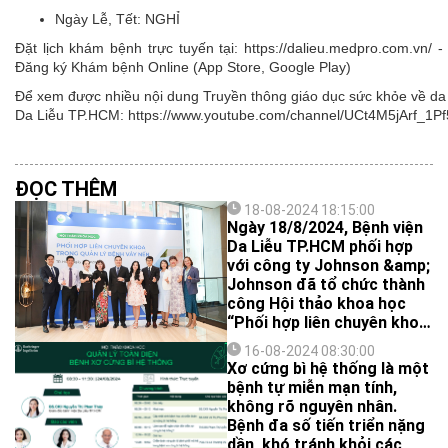
Ngày Lễ, Tết:
NGHỈ
Đặt lịch khám bệnh trực tuyến tại: https://dalieu.medpro.com.vn
Đăng ký Khám bệnh Online (App Store, Google Play)
Để xem được nhiều nội dung Truyền thông giáo dục sức khỏe về da l
Da Liễu TP.HCM: https://www.youtube.com/channel/UCt4M5jArf
ĐỌC THÊM
18-08-2024 18:15:00
Ngày 18/8/2024, Bệnh viện
Da Liễu TP.HCM phối hợp
với công ty Johnson &amp;
Johnson đã tổ chức thành
công Hội thảo khoa học
“Phối hợp liên chuyên khoa
trong quản lý bệnh vảy nến”
16-08-2024 08:30:00
Xơ cứng bì hệ thống là một
bệnh tự miễn mạn tính,
không rõ nguyên nhân.
Bệnh đa số tiến triển nặng
dần, khó tránh khỏi các