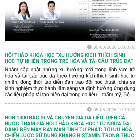
05-08-2026 16:00:00
HỘI THẢO KHOA HỌC “XU HƯỚNG KÍCH THÍCH SINH
HỌC TỰ NHIÊN TRONG TRẺ HÓA VÀ TÁI CẤU TRÚC DA”
Nhằm cập nhật những xu hướng mới trong lĩnh vực trẻ
hóa và tái cấu trúc da theo hướng kích thích sinh học tự
nhiên, đồng thời tạo diễn đàn trao đổi học thuật, chia sẻ
kinh nghiệm thực hành lâm sàng và định hướng ứng dụng
các liệu pháp tái tạo hiện đại trong da liễu – thẩm mỹ, Bệnh
viện Da Liễu TP.HCM trân trọng kính mời quý đồng nghiệp
tham dự Hội thảo khoa học với chủ đề: “XU HƯỚNG KÍCH
05-08-2026 10:10:00
THÍCH SINH HỌC TỰ NHIÊN TRONG TRẺ HÓA VÀ TÁI
HƠN 1300 BÁC SĨ VÀ CHUYÊN GIA DA LIỄU TRÊN CẢ
CẤU TRÚC DA”.
NƯỚC THAM GIA HỘI THẢO KHOA HỌC "TỪ NGỨA DAI
DẲNG ĐẾN MÀY ĐAY MẠN TÍNH TỰ PHÁT: TỐI ƯU HÓA
CHIẾN LƯỢC SỬ DỤNG KHÁNG HISTAMIN TRONG THỰC