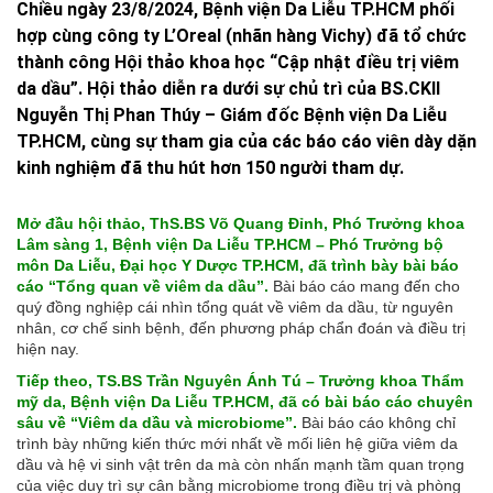
Chiều ngày 23/8/2024, Bệnh viện Da Liễu TP.HCM phối
hợp cùng công ty L’Oreal (nhãn hàng Vichy) đã tổ chức
thành công Hội thảo khoa học “Cập nhật điều trị viêm
da dầu”. Hội thảo diễn ra dưới sự chủ trì của BS.CKII
Nguyễn Thị Phan Thúy – Giám đốc Bệnh viện Da Liễu
TP.HCM, cùng sự tham gia của các báo cáo viên dày dặn
kinh nghiệm đã thu hút hơn 150 người tham dự.
Mở đầu hội thảo, ThS.BS Võ Quang Đỉnh, Phó Trưởng khoa
Lâm sàng 1, Bệnh viện Da Liễu TP.HCM – Phó Trưởng bộ
môn Da Liễu, Đại học Y Dược TP.HCM, đã trình bày bài báo
cáo “Tổng quan về viêm da dầu”.
Bài báo cáo mang đến cho
quý đồng nghiệp cái nhìn tổng quát về viêm da dầu, từ nguyên
nhân, cơ chế sinh bệnh, đến phương pháp chẩn đoán và điều trị
hiện nay.
Tiếp theo, TS.BS Trần Nguyên Ánh Tú – Trưởng khoa Thẩm
mỹ da, Bệnh viện Da Liễu TP.HCM, đã có bài báo cáo chuyên
sâu về “Viêm da dầu và microbiome”.
Bài báo cáo không chỉ
trình bày những kiến thức mới nhất về mối liên hệ giữa viêm da
dầu và hệ vi sinh vật trên da mà còn nhấn mạnh tầm quan trọng
của việc duy trì sự cân bằng microbiome trong điều trị và phòng