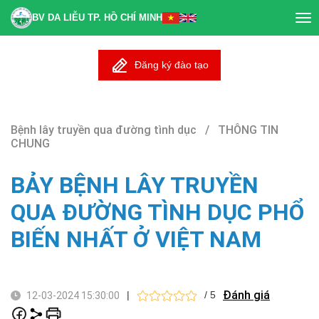
BV DA LIỄU TP. HỒ CHÍ MINH
Tog
nav
Đăng ký đào tạo
Bệnh lây truyền qua đường tình dục / THÔNG TIN
CHUNG
BẢY BỆNH LÂY TRUYỀN
QUA ĐƯỜNG TÌNH DỤC PHỔ
BIẾN NHẤT Ở VIỆT NAM
Đánh giá
|
/ 5
12-03-2024 15:30:00