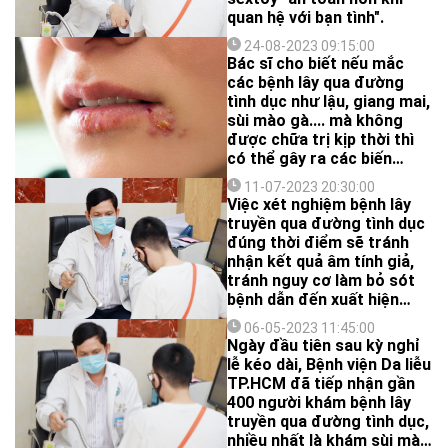
quan hệ với bạn tình".
24-08-2023 09:15:00
Bác sĩ cho biết nếu mắc
các bệnh lây qua đường
tình dục như lậu, giang mai,
sùi mào gà.... mà không
được chữa trị kịp thời thì
có thể gây ra các biến
chứng nguy hiểm
11-07-2023 20:30:00
Việc xét nghiệm bệnh lây
truyền qua đường tình dục
đúng thời điểm sẽ tránh
nhận kết quả âm tính giả,
tránh nguy cơ làm bỏ sót
bệnh dẫn đến xuất hiện
biến chứng do không điều
06-05-2023 11:45:00
trị kịp thời và làm lây lan
Ngày đầu tiên sau kỳ nghỉ
bệnh.
lễ kéo dài, Bệnh viện Da liễu
TP.HCM đã tiếp nhận gần
400 người khám bệnh lây
truyền qua đường tình dục,
nhiều nhất là khám sùi mào