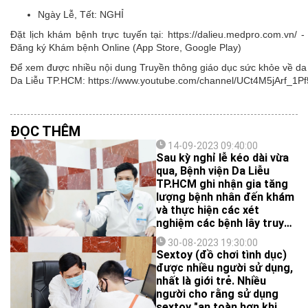
Ngày Lễ, Tết:
NGHỈ
Đặt lịch khám bệnh trực tuyến tại: https://dalieu.medpro.com.vn
Đăng ký Khám bệnh Online (App Store, Google Play)
Để xem được nhiều nội dung Truyền thông giáo dục sức khỏe về da l
Da Liễu TP.HCM: https://www.youtube.com/channel/UCt4M5jArf
ĐỌC THÊM
14-09-2023 09:40:00
Sau kỳ nghỉ lễ kéo dài vừa
qua, Bệnh viện Da Liễu
TP.HCM ghi nhận gia tăng
lượng bệnh nhân đến khám
và thực hiện các xét
nghiệm các bệnh lây truyền
qua đường tình dục.
30-08-2023 19:30:00
Sextoy (đồ chơi tình dục)
được nhiều người sử dụng,
nhất là giới trẻ. Nhiều
người cho rằng sử dụng
sextoy "an toàn hơn khi