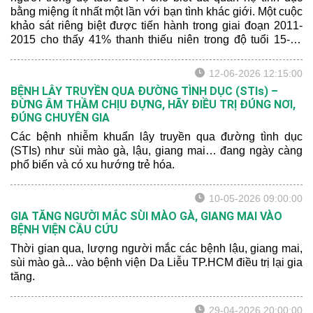
bằng miệng ít nhất một lần với bạn tình khác giới. Một cuộc
khảo sát riêng biệt được tiến hành trong giai đoạn 2011-
2015 cho thấy 41% thanh thiếu niên trong độ tuổi 15-19
cho biết đã quan hệ tình dục bằng miệng với bạn tình khác
giới.
12-06-2026 12:15:00
BỆNH LÂY TRUYỀN QUA ĐƯỜNG TÌNH DỤC (STIs) –
ĐỪNG ÂM THẦM CHỊU ĐỰNG, HÃY ĐIỀU TRỊ ĐÚNG NƠI,
ĐÚNG CHUYÊN GIA
Các bệnh nhiễm khuẩn lây truyền qua đường tình dục
(STIs) như sùi mào gà, lậu, giang mai… đang ngày càng
phổ biến và có xu hướng trẻ hóa.
10-05-2026 09:00:00
GIA TĂNG NGƯỜI MẮC SÙI MÀO GÀ, GIANG MAI VÀO
BỆNH VIỆN CẦU CỨU
Thời gian qua, lượng người mắc các bệnh lậu, giang mai,
sùi mào gà... vào bệnh viện Da Liễu TP.HCM điều trị lại gia
tăng.
29-04-2026 20:00:00