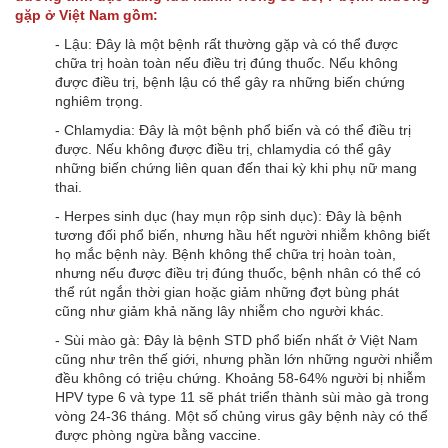
gặp ở Việt Nam gồm:
- Lậu: Đây là một bệnh rất thường gặp và có thể được
chữa trị hoàn toàn nếu điều trị đúng thuốc. Nếu không
được điều trị, bệnh lậu có thể gây ra những biến chứng
nghiêm trọng.
- Chlamydia: Đây là một bệnh phổ biến và có thể điều trị
được. Nếu không được điều trị, chlamydia có thể gây
những biến chứng liên quan đến thai kỳ khi phụ nữ mang
thai.
- Herpes sinh dục (hay mụn rộp sinh dục): Đây là bệnh
tương đối phổ biến, nhưng hầu hết người nhiễm không biết
họ mắc bệnh này. Bệnh không thể chữa trị hoàn toàn,
nhưng nếu được điều trị đúng thuốc, bệnh nhân có thể có
thể rút ngắn thời gian hoặc giảm những đợt bùng phát
cũng như giảm khả năng lây nhiễm cho người khác.
- Sùi mào gà: Đây là bệnh STD phổ biến nhất ở Việt Nam
cũng như trên thế giới, nhưng phần lớn những người nhiễm
đều không có triệu chứng. Khoảng 58-64% người bị nhiễm
HPV type 6 và type 11 sẽ phát triển thành sùi mào gà trong
vòng 24-36 tháng. Một số chủng virus gây bệnh này có thể
được phòng ngừa bằng vaccine.