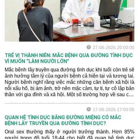
27-06-2026 20:00:00
TRẺ VỊ THÀNH NIÊN: MẮC BỆNH QUA ĐƯỜNG TÌNH DỤC
VÌ MUỐN “LÀM NGƯỜI LỚN”
Mắc bệnh lây truyền qua đường tình dục khi tuổi còn trẻ sẽ
ảnh hưởng tâm lý của người bệnh cả hiện tại và tương lai.
Người bệnh nghĩ rằng việc mắc những căn bệnh xã hội là
nỗi xấu hổ, bị ám ảnh, trở nên mặc cảm, tự ti, tự cô lập bản
thân với gia đình và xã hội. Một số trường hợp về sau còn
rơi vào cảm giác sợ quan hệ tình dục do sợ bị tái nhiễm
hoặc sợ lây lan cho bạn tình, lo lắng bạn tình phát hiện
17-06-2026 17:00:00
mình đã từng bị nhiễm bệnh.
QUAN HỆ TÌNH DỤC BẰNG ĐƯỜNG MIỆNG CÓ MẮC
BỆNH LÂY TRUYỀN QUA ĐƯỜNG TÌNH DỤC?
Oral sex thường thấy ở người trưởng thành. Hơn 85%
người trong độ tuổi 18-44 cho biết đã quan hệ tình dục