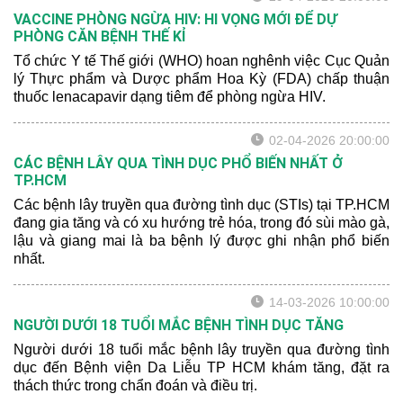
VACCINE PHÒNG NGỪA HIV: HI VỌNG MỚI ĐỂ DỰ
PHÒNG CĂN BỆNH THẾ KỈ
Tổ chức Y tế Thế giới (WHO) hoan nghênh việc Cục Quản
lý Thực phẩm và Dược phẩm Hoa Kỳ (FDA) chấp thuận
thuốc lenacapavir dạng tiêm để phòng ngừa HIV.
02-04-2026 20:00:00
CÁC BỆNH LÂY QUA TÌNH DỤC PHỔ BIẾN NHẤT Ở
TP.HCM
Các bệnh lây truyền qua đường tình dục (STIs) tại TP.HCM
đang gia tăng và có xu hướng trẻ hóa, trong đó sùi mào gà,
lậu và giang mai là ba bệnh lý được ghi nhận phổ biến
nhất.
14-03-2026 10:00:00
NGƯỜI DƯỚI 18 TUỔI MẮC BỆNH TÌNH DỤC TĂNG
Người dưới 18 tuổi mắc bệnh lây truyền qua đường tình
dục đến Bệnh viện Da Liễu TP HCM khám tăng, đặt ra
thách thức trong chẩn đoán và điều trị.