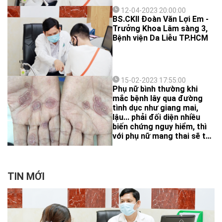
gà.
12-04-2023 20:00:00
BS.CKII Đoàn Văn Lợi Em -
Trưởng Khoa Lâm sàng 3,
Bệnh viện Da Liễu TP.HCM
15-02-2023 17:55:00
Phụ nữ bình thường khi
mắc bệnh lây qua đường
tình dục như giang mai,
lậu... phải đối diện nhiều
biến chứng nguy hiểm, thì
với phụ nữ mang thai sẽ tác
động cả mẹ lẫn con. Vậy
phòng ngừa bệnh như thế
nào, đặc biệt với phụ nữ có
thai?
TIN MỚI