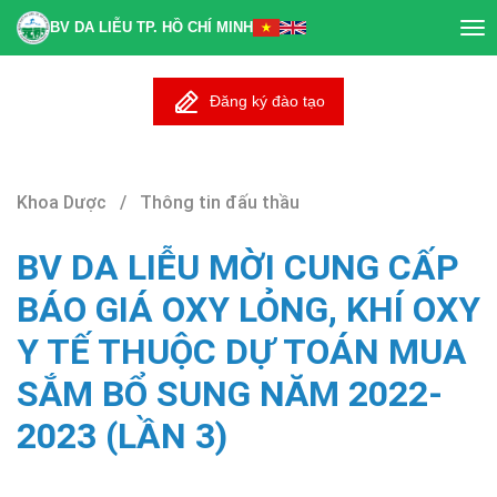
BV DA LIỄU TP. HỒ CHÍ MINH
Tog
nav
Đăng ký đào tạo
Khoa Dược / Thông tin đấu thầu
BV DA LIỄU MỜI CUNG CẤP
BÁO GIÁ OXY LỎNG, KHÍ OXY
Y TẾ THUỘC DỰ TOÁN MUA
SẮM BỔ SUNG NĂM 2022-
2023 (LẦN 3)