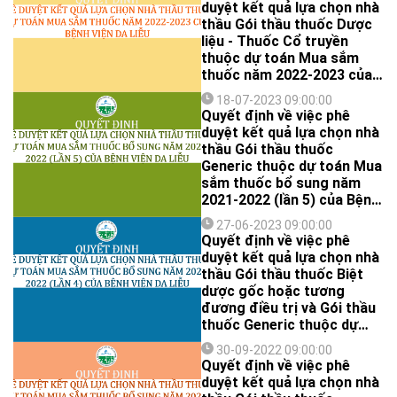
Quý công ty quan tâm và
duyệt kết quả lựa chọn nhà
có đủ năng lực, kinh
thầu Gói thầu thuốc Dược
nghiệm cung cấp hồ sơ đề
liệu - Thuốc Cổ truyền
xuất Gói thầu thuốc thuộc
thuộc dự toán Mua sắm
dự toán Mua sắm thuốc bổ
thuốc năm 2022-2023 của
sung năm 2022-2023 (lần
Bệnh viện Da Liễu
2).
18-07-2023 09:00:00
Quyết định về việc phê
duyệt kết quả lựa chọn nhà
thầu Gói thầu thuốc
Generic thuộc dự toán Mua
sắm thuốc bổ sung năm
2021-2022 (lần 5) của Bệnh
viện Da Liễu
27-06-2023 09:00:00
Quyết định về việc phê
duyệt kết quả lựa chọn nhà
thầu Gói thầu thuốc Biệt
dược gốc hoặc tương
đương điều trị và Gói thầu
thuốc Generic thuộc dự
toán Mua sắm thuốc bổ
30-09-2022 09:00:00
sung năm 2021-2022 (lần 4)
Quyết định về việc phê
của Bệnh viện Da Liễu
duyệt kết quả lựa chọn nhà