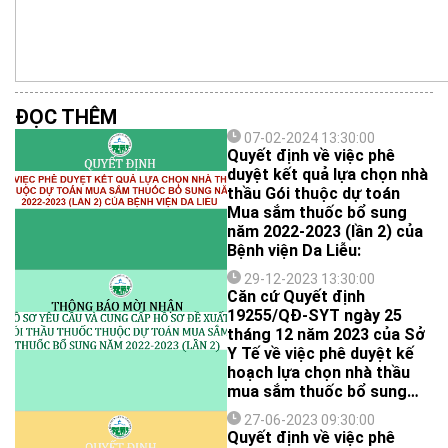
ĐỌC THÊM
07-02-2024 13:30:00
Quyết định về việc phê
duyệt kết quả lựa chọn nhà
thầu Gói thuộc dự toán
Mua sắm thuốc bổ sung
năm 2022-2023 (lần 2) của
Bệnh viện Da Liễu:
29-12-2023 13:30:00
Căn cứ Quyết định
19255/QĐ-SYT ngày 25
tháng 12 năm 2023 của Sở
Y Tế về việc phê duyệt kế
hoạch lựa chọn nhà thầu
mua sắm thuốc bổ sung
năm 2022-2023 (lần 2);
27-06-2023 09:30:00
Bệnh viện Da Liễu kính mời
Quyết định về việc phê