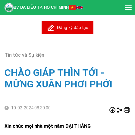
BV DA LIỄU TP. HỒ CHÍ MINH
Tog
nav
Đăng ký đào tạo
Tin tức và Sự kiện
CHÀO GIÁP THÌN TỚI -
MỪNG XUÂN PHƠI PHỚI
10-02-2024 08:30:00
Xin chúc mọi nhà một năm ĐẠI THẮNG