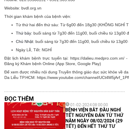
Website: bvdl.org.vn
Thời gian khám bệnh của bệnh viện:
Từ thứ hai đến thứ sáu:
Từ 6g00 đến 18g30 (KHÔNG NGHỈ 
Thứ bảy:
buổi sáng từ 7g30 đến 11g00, buổi chiều từ 13g00 
Chủ Nhật:
buổi sáng từ 7g30 đến 11g00, buổi chiều từ 13g00
Ngày Lễ, Tết:
NGHỈ
Đặt lịch khám bệnh trực tuyến tại: https://dalieu.medpro.com.vn
Đăng ký Khám bệnh Online (App Store, Google Play)
Để xem được nhiều nội dung Truyền thông giáo dục sức khỏe về da l
Da Liễu TP.HCM: https://www.youtube.com/channel/UCt4M5jArf
ĐỌC THÊM
01-02-2024 08:00:00
BỆNH VIỆN BẮT ĐẦU NGHỈ
TẾT NGUYÊN ĐÁN TỪ THỨ
NĂM NGÀY 08/02/2024 (29
TẾT) ĐẾN HẾT THỨ TƯ