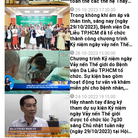
toàn thể các thế hệ Thầy
Cô. Kính chúc các thầy cô
29-10-2023 17:30:00
dồi dào sức khoẻ, bình an,
Trong không khí ấm áp và
hạnh phúc và mãi là ngọn
thân tình, sáng nay (ngày
đèn soi sáng dẫn lối cho
29/10/2023), Bệnh viện Da
bao thế hệ mầm non của
Liễu TP.HCM đã tổ chức
đất nước tiến lên, phát
thành công chương trình
triển.
Kỷ niệm ngày vảy nến Thế
giới 2023 với thông điệp
28-10-2023 15:00:00
"Kiểm soát vảy nến - Chạm
Chương trình Kỷ niệm ngày
đến yêu thương" cùng sự
Vảy nến Thế giới do Bệnh
tham dự trực tiếp của hơn
viện Da Liễu TP.HCM tổ
110 Quý bà con, cô bác,
chức. Sự kiện bao gồm
anh chị trong cộng đồng
hoạt động tư vấn và khám
người bệnh vảy nến và hơn
miễn phí cho bệnh nhân,
2.000 người theo dõi trực
cùng với hoạt động báo
tiếp qua livestream trên
24-10-2023 19:15:00
cáo chuyên đề do các Bác
Hãy nhanh tay đăng ký
trang fanpage Bệnh viện
sĩ tại Bệnh viện Da Liễu TP.
tham dự sự kiện Kỷ niệm
Da Liễu TP.HCM.
HCM thực hiện.
ngày Vảy nến Thế giới
được tổ chức lúc 7g30
sáng Chủ nhật tuần này
(ngày 29/10/2023) tại Hội
trường A - Bệnh viện Da