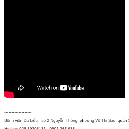
-------------------
Bệnh viện Da Liễu - số 2 Nguyễn Thông, phường Võ Thị Sáu, quận
Hotline: 028.39308131 - 0901.365.638