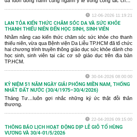
đã luôn đồng hành cùng ngành y tế trong công tác chăm
sóc và bảo vệ sức khỏe nhân dân.
12-06-2026 11:19:21
LAN TỎA KIẾN THỨC CHĂM SÓC DA VÀ SỨC KHỎE
THANH THIẾU NIÊN ĐẾN HỌC SINH, SINH VIÊN
Nhằm nâng cao kiến thức chăm sóc sức khỏe cho thanh
thiếu niên, vừa qua Bệnh viện Da Liễu TP.HCM đã tổ chức
hai chương trình truyền thông giáo dục sức khỏe dành cho
học sinh, sinh viên tại các cơ sở giáo dục trên địa bàn
TP.HCM.
30-04-2026 08:00:00
KỶ NIỆM 51 NĂM NGÀY GIẢI PHÓNG MIỀN NAM, THỐNG
NHẤT ĐẤT NƯỚC (30/4/1975–30/4/2026)
Tháng Tư…luôn gợi nhắc những ký ức thật đỗi thân
thương.
22-04-2026 09:15:00
THÔNG BÁO LỊCH HOẠT ĐỘNG DỊP LỄ GIỖ TỔ HÙNG
VƯƠNG VÀ 30/4-01/5/2026