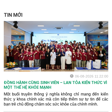
Liễu TP.HCM để được các
bác sĩ tầm soát sớm viêm
khớp vảy nến và nhận nhiều
TIN MỚI
phần quà hấp dẫn từ
chương trình.
06-08-2026 11:22:00
ĐỒNG HÀNH CÙNG SINH VIÊN – LAN TỎA KIẾN THỨC VÌ
MỘT THẾ HỆ KHỎE MẠNH
Một buổi truyền thông ý nghĩa không chỉ mang đến kiến
thức y khoa chính xác mà còn tiếp thêm sự tự tin để các
bạn trẻ chủ động chăm sóc sức khỏe của chính mình.