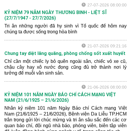
27-07-2026 08:00:00
KỶ NIỆM 79 NĂM NGÀY THƯƠNG BINH - LIỆT SĨ
(27/7/1947 - 27/7/2026)
Tri ân những người đã hy sinh vì Tổ quốc để hôm nay
chúng ta được sống trong hòa bình
21-07-2026 09:21:16
Chung tay diệt lăng quăng, phòng chống sốt xuất huyết
Chỉ cần một chiếc ly bỏ quên ngoài sân, chiếc vỏ xe cũ,
chậu cây hay xô nước đọng cũng đủ trở thành nơi lý
tưởng để muỗi vằn sinh sản.
21-06-2026 08:00:00
KỶ NIỆM 101 NĂM NGÀY BÁO CHÍ CÁCH MẠNG VIỆT
NAM (21/6/1925 – 21/6/2026)
Nhân kỷ niệm 101 năm Ngày Báo chí Cách mạng Việt
Nam (21/6/1925 – 21/6/2026), Bệnh viện Da Liễu TP.HCM
trân trọng gửi lời chúc mừng và tri ân sâu sắc đến các cơ
quan báo chí, đội ngũ nhà báo, phóng viên, biên tập viên