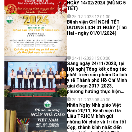
NGÀY 14/02/2024 (MÙNG 5
TẾT)
25-12-2023 12:01:00
Bệnh viện CHỈ NGHỈ TẾT
DƯƠNG LỊCH 01 NGÀY (Thứ
Hai - ngày 01/01/2024)
24-11-2023 15:00:00
Sáng ngày 24/11/2023, tại
Hội nghị Tổng kết công tác
phát triển sản phẩm Du lịch
y tế Thành phố Hồ Chí Minh
giai đoạn 2017-2023,
phương hướng thực hiện
2024-2030 do Sở Du lịch
20-11-2023 08:40:00
TP.HCM và Sở Y tế TP.HCM
Nhân Ngày Nhà giáo Việt
phối hợp tổ chức, Bệnh viện
Nam 20/11, Bệnh viện Da
Da Liễu TPHCM đã tham
Liễu TP.HCM kính gửi
gia trình bày tham luận “Du
những lời chúc và tri ân tốt
lịch kết hợp chăm sóc da
đẹp, thành kính nhất đến
thẩm mỹ”