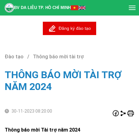
BV DA LIỄU TP. HỒ CHÍ MINH
Tog
nav
Đăng ký đào tạo
Đào tạo / Thông báo mời tài trợ
THÔNG BÁO MỜI TÀI TRỢ
NĂM 2024
30-11-2023 08:20:00
Thông báo mời Tài trợ năm 2024