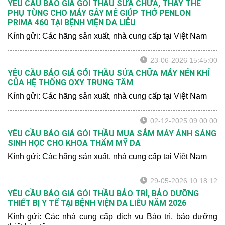
YÊU CẦU BÁO GIÁ GÓI THẦU SỬA CHỮA, THAY THẾ
PHỤ TÙNG CHO MÁY GÂY MÊ GIÚP THỞ PENLON
PRIMA 460 TẠI BỆNH VIỆN DA LIỄU
Kính gửi: Các hãng sản xuất, nhà cung cấp tại Việt Nam
23-06-2026 15:45:00
YÊU CẦU BÁO GIÁ GÓI THẦU SỬA CHỮA MÁY NÉN KHÍ
CỦA HỆ THỐNG OXY TRUNG TÂM
Kính gửi: Các hãng sản xuất, nhà cung cấp tại Việt Nam
02-12-2025 09:00:00
YÊU CẦU BÁO GIÁ GÓI THẦU MUA SẮM MÁY ÁNH SÁNG
SINH HỌC CHO KHOA THẨM MỸ DA
Kính gửi: Các hãng sản xuất, nhà cung cấp tại Việt Nam
29-05-2026 10:18:12
YÊU CẦU BÁO GIÁ GÓI THẦU BẢO TRÌ, BẢO DƯỠNG
THIẾT BỊ Y TẾ TẠI BỆNH VIỆN DA LIỄU NĂM 2026
Kính gửi: Các nhà cung cấp dịch vụ Bảo trì, bảo dưỡng