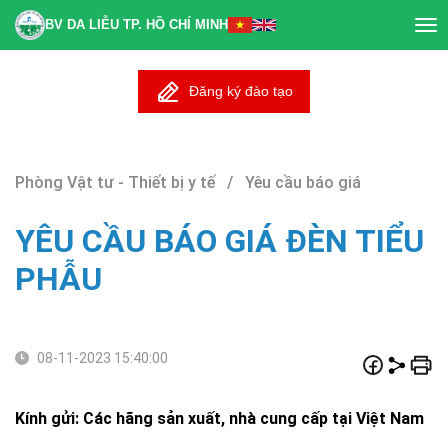
BV DA LIỄU TP. HỒ CHÍ MINH
Tog
nav
Đăng ký đào tạo
Phòng Vật tư - Thiết bị y tế / Yêu cầu báo giá
YÊU CẦU BÁO GIÁ ĐÈN TIỂU
PHẪU
08-11-2023 15:40:00
Kính gửi: Các hãng sản xuất, nhà cung cấp tại Việt Nam