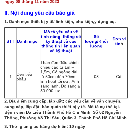
ngày 08 tháng 11 năm 2023
II. Nội dung yêu cầu báo giá
1. Danh mục thiết bị y tế/ linh kiện, phụ kiện,y dụng cụ.
Mô tả yêu cầu về
tính năng, thông số
Số
Đơn vị
STT
Danh mục
kỹ thuật và các
lượng/Khối
tín
h
thông tin liên quan
lượng
về kỹ thuật
Thân đèn điều chỉnh
chiều cao từ 1m –
1,5m, Cổ ngỗng dài
Đèn tiểu
1
từ 50cm đến 70cm
03
Cái
phẫu
linh hoạt tối ưu , Ánh
sáng lạnh, Độ sáng ≥
30.000 lux
2. Địa điểm cung cấp, lắp đặt; các yêu cầu về vận chuyển,
cung cấp, lắp đặt, bảo quản thiết bị y tế: Mô tả cụ thể tại:
Bệnh viện Da Liễu Thành Phố Hồ Chí Minh, Số 02 Nguyễn
Thông, Phường Võ Thị Sáu, Quận 3, Thành Phố Hồ Chí Minh
3. Thời gian giao hàng dự kiến: 10 ngày