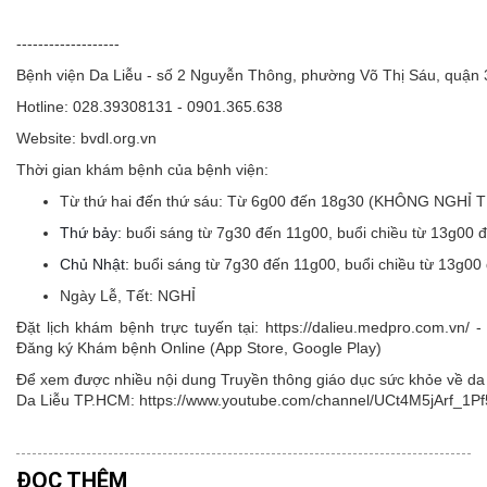
-------------------
Bệnh viện Da Liễu - số 2 Nguyễn Thông, phường Võ Thị Sáu, quận
Hotline: 028.39308131 - 0901.365.638
Website: bvdl.org.vn
Thời gian khám bệnh của bệnh viện:
Từ thứ hai đến thứ sáu:
Từ 6g00 đến 18g30 (KHÔNG NGHỈ 
Thứ bảy:
buổi sáng từ 7g30 đến 11g00, buổi chiều từ 13g00 
Chủ Nhật:
buổi sáng từ 7g30 đến 11g00, buổi chiều từ 13g00
Ngày Lễ, Tết:
NGHỈ
Đặt lịch khám bệnh trực tuyến tại: https://dalieu.medpro.com.vn
Đăng ký Khám bệnh Online (App Store, Google Play)
Để xem được nhiều nội dung Truyền thông giáo dục sức khỏe về da l
Da Liễu TP.HCM: https://www.youtube.com/channel/UCt4M5jArf
ĐỌC THÊM