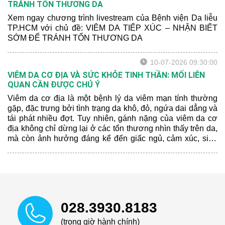
TRÁNH TỔN THƯƠNG DA
Xem ngay chương trình livestream của Bệnh viện Da liễu
TP.HCM với chủ đề: VIÊM DA TIẾP XÚC – NHẬN BIẾT
SỚM ĐỂ TRÁNH TỔN THƯƠNG DA
10-07-2026 09:30:00
VIÊM DA CƠ ĐỊA VÀ SỨC KHỎE TINH THẦN: MỐI LIÊN
QUAN CẦN ĐƯỢC CHÚ Ý
Viêm da cơ địa là một bệnh lý da viêm mạn tính thường
gặp, đặc trưng bởi tình trạng da khô, đỏ, ngứa dai dẳng và
tái phát nhiều đợt. Tuy nhiên, gánh nặng của viêm da cơ
địa không chỉ dừng lại ở các tổn thương nhìn thấy trên da,
mà còn ảnh hưởng đáng kể đến giấc ngủ, cảm xúc, sinh
hoạt hằng ngày và chất lượng cuộc sống của người bệnh.
028.3930.8183
(trong giờ hành chính)