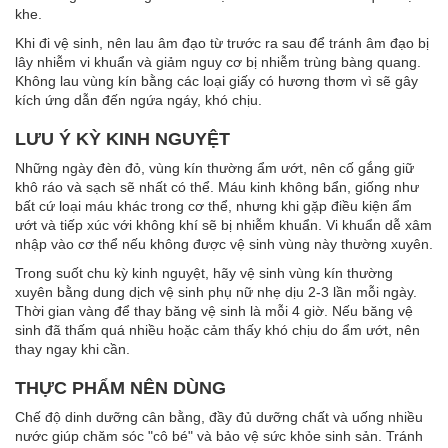
khe.
Khi đi vệ sinh, nên lau âm đạo từ trước ra sau để tránh âm đạo bị
lây nhiễm vi khuẩn và giảm nguy cơ bị nhiễm trùng bàng quang.
Không lau vùng kín bằng các loại giấy có hương thơm vì sẽ gây
kích ứng dẫn đến ngứa ngáy, khó chịu.
LƯU Ý KỲ KINH NGUYỆT
Những ngày đèn đỏ, vùng kín thường ẩm ướt, nên cố gắng giữ
khô ráo và sạch sẽ nhất có thể. Máu kinh không bẩn, giống như
bất cứ loại máu khác trong cơ thể, nhưng khi gặp điều kiện ẩm
ướt và tiếp xúc với không khí sẽ bị nhiễm khuẩn. Vi khuẩn dễ xâm
nhập vào cơ thể nếu không được vệ sinh vùng này thường xuyên.
Trong suốt chu kỳ kinh nguyệt, hãy vệ sinh vùng kín thường
xuyên bằng dung dịch vệ sinh phụ nữ nhẹ dịu 2-3 lần mỗi ngày.
Thời gian vàng để thay băng vệ sinh là mỗi 4 giờ. Nếu băng vệ
sinh đã thấm quá nhiều hoặc cảm thấy khó chịu do ẩm ướt, nên
thay ngay khi cần.
THỰC PHẨM NÊN DÙNG
Chế độ dinh dưỡng cân bằng, đầy đủ dưỡng chất và uống nhiều
nước giúp chăm sóc "cô bé" và bảo vệ sức khỏe sinh sản. Tránh