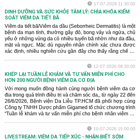
17-07-2026 11:30:00
DINH DƯỠNG VÀ SỨC KHỎE TÂM LÝ: CHÌA KHÓA KIỂM
SOÁT VIÊM DA TIẾT BÃ
Viêm da tiết bã/Viêm da dầu (Seborrheic Dermatitis) là một
bệnh da mạn tính, thường gây đỏ, bong vảy và ngứa, chủ
yếu ở những vùng da có nhiều tuyến bã nhờn như da đầu,
mặt và ngực. Mặc dù nguyên nhân chính xác chưa được
xác định, nhiều nghiên cứu gần đây cho thấy rằng chế độ
dinh dưỡng và sức khỏe tâm lý có thể ảnh hưởng đến
mức độ nghiêm trọng của bệnh.
12-07-2026 08:30:00
KHÉP LẠI TUẦN LỄ KHÁM VÀ TƯ VẤN MIỄN PHÍ CHO
HƠN 200 NGƯỜI BỆNH VIÊM DA CƠ ĐỊA
Với mong muốn đồng hành cùng người bệnh viêm da cơ
địa trong quá trình điều trị và chăm sóc da,, từ ngày 22 đến
26/6/2026, Bệnh viện Da Liễu TP.HCM đã phối hợp cùng
Công ty TNHH Dược phẩm Gigamed tổ chức chương trình
“Tuần lễ khám và tư vấn miễn phí cho bệnh nhân viêm da
cơ địa” tại Khoa Khám bệnh của bệnh viện.
10-07-2026 15:00:00
LIVESTREAM: VIÊM DA TIẾP XÚC - NHẬN BIẾT SỚM