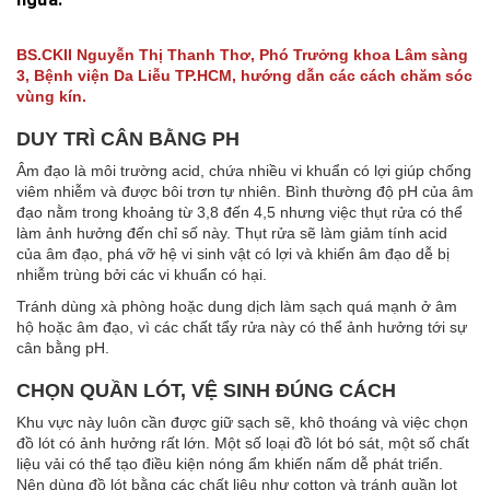
BS.CKII Nguyễn Thị Thanh Thơ, Phó Trưởng khoa Lâm sàng
3, Bệnh viện Da Liễu TP.HCM, hướng dẫn các cách chăm sóc
vùng kín.
DUY TRÌ CÂN BẰNG PH
Âm đạo là môi trường acid, chứa nhiều vi khuẩn có lợi giúp chống
viêm nhiễm và được bôi trơn tự nhiên. Bình thường độ pH của âm
đạo nằm trong khoảng từ 3,8 đến 4,5 nhưng việc thụt rửa có thể
làm ảnh hưởng đến chỉ số này. Thụt rửa sẽ làm giảm tính acid
của âm đạo, phá vỡ hệ vi sinh vật có lợi và khiến âm đạo dễ bị
nhiễm trùng bởi các vi khuẩn có hại.
Tránh dùng xà phòng hoặc dung dịch làm sạch quá mạnh ở âm
hộ hoặc âm đạo, vì các chất tẩy rửa này có thể ảnh hưởng tới sự
cân bằng pH.
CHỌN QUẦN LÓT, VỆ SINH ĐÚNG CÁCH
Khu vực này luôn cần được giữ sạch sẽ, khô thoáng và việc chọn
đồ lót có ảnh hưởng rất lớn. Một số loại đồ lót bó sát, một số chất
liệu vải có thể tạo điều kiện nóng ẩm khiến nấm dễ phát triển.
Nên dùng đồ lót bằng các chất liệu như cotton và tránh quần lọt