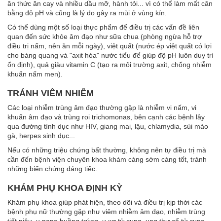
ăn thức ăn cay và nhiều dầu mỡ, hành tỏi... vì có thể làm mất cân
bằng độ pH và cũng là lý do gây ra mùi ở vùng kín.
Có thể dùng một số loại thực phẩm để điều trị các vấn đề liên
quan đến sức khỏe âm đạo như sữa chua (phòng ngừa hỗ trợ
điều trị nấm, nên ăn mỗi ngày), việt quất (nước ép việt quất có lợi
cho bàng quang và "axit hóa" nước tiểu để giúp độ pH luôn duy trì
ổn định), quả giàu vitamin C (tạo ra môi trường axit, chống nhiễm
khuẩn nấm men).
TRÁNH VIÊM NHIỄM
Các loại nhiễm trùng âm đạo thường gặp là nhiễm vi nấm, vi
khuẩn âm đạo và trùng roi trichomonas, bên cạnh các bệnh lây
qua đường tình dục như HIV, giang mai, lậu, chlamydia, sùi mào
gà, herpes sinh dục...
Nếu có những triệu chứng bất thường, không nên tự điều trị mà
cần đến bệnh viện chuyên khoa khám càng sớm càng tốt, tránh
những biến chứng đáng tiếc.
KHÁM PHỤ KHOA ĐỊNH KỲ
Khám phụ khoa giúp phát hiện, theo dõi và điều trị kịp thời các
bệnh phụ nữ thường gặp như viêm nhiễm âm đạo, nhiễm trùng