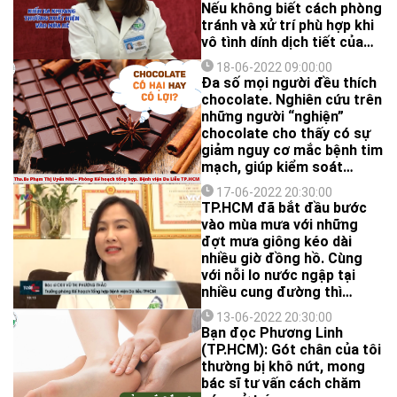
Nếu không biết cách phòng
tránh và xử trí phù hợp khi
vô tình dính dịch tiết của
kiến ba khoang thì thường
18-06-2022 09:00:00
dẫn đến những biến chứng
Đa số mọi người đều thích
nghiêm trọng nơi người
chocolate. Nghiên cứu trên
bệnh.
những người “nghiện”
chocolate cho thấy có sự
giảm nguy cơ mắc bệnh tim
mạch, giúp kiểm soát
lượng đường trong máu và
17-06-2022 20:30:00
giảm căng thẳng…
TP.HCM đã bắt đầu bước
vào mùa mưa với những
đợt mưa giông kéo dài
nhiều giờ đồng hồ. Cùng
với nỗi lo nước ngập tại
nhiều cung đường thì
những bệnh da thường gặp
13-06-2022 20:30:00
vào mùa mưa như: ghẻ
Bạn đọc Phương Linh
nước, nấm da, viêm da tiếp
(TP.HCM): Gót chân của tôi
xúc dị ứng và viêm nang
thường bị khô nứt, mong
lông...cũng là điều cần lưu
bác sĩ tư vấn cách chăm
ý.