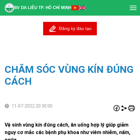
BV DA LIỄU TP. HỒ CHÍ MINH
Tog
nav
Đăng ký đào tạo
CHĂM SÓC VÙNG KÍN ĐÚNG
CÁCH
11-07-2022 20:30:00
Vệ sinh vùng kín đúng cách, ăn uống hợp lý giúp giảm
nguy cơ mắc các bệnh phụ khoa như viêm nhiễm, nấm,
ngứa.