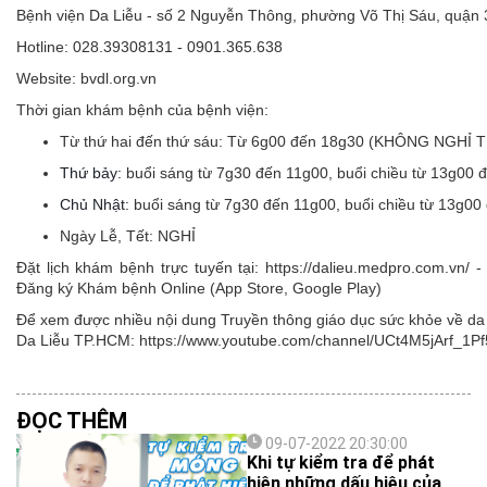
Bệnh viện Da Liễu - số 2 Nguyễn Thông, phường Võ Thị Sáu, quận
Hotline: 028.39308131 - 0901.365.638
Website: bvdl.org.vn
Thời gian khám bệnh của bệnh viện:
Từ thứ hai đến thứ sáu:
Từ 6g00 đến 18g30 (KHÔNG NGHỈ 
Thứ bảy:
buổi sáng từ 7g30 đến 11g00, buổi chiều từ 13g00 
Chủ Nhật:
buổi sáng từ 7g30 đến 11g00, buổi chiều từ 13g00
Ngày Lễ, Tết:
NGHỈ
Đặt lịch khám bệnh trực tuyến tại: https://dalieu.medpro.com.vn
Đăng ký Khám bệnh Online (App Store, Google Play)
Để xem được nhiều nội dung Truyền thông giáo dục sức khỏe về da l
Da Liễu TP.HCM: https://www.youtube.com/channel/UCt4M5jArf
ĐỌC THÊM
09-07-2022 20:30:00
Khi tự kiểm tra để phát
hiện những dấu hiệu của