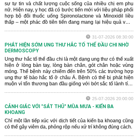
sự tự tin và chất lượng cuộc sống của nhiều chị em phụ
nữ. Hiện nay, y học đã có bước tiến mới với liệu pháp phối
hợp bộ đôi thuốc uống Spironolactone và Minoxidil liều
thấp – một phác đồ tiên tiến đang mang lại hiệu quả vượt
trội. Hãy để bác sĩ da liễu chia sẻ cho bạn một số thông tin
mới nhất nhé:
31-07-2026 08:30:00
PHÁT HIỆN SỚM UNG THƯ HẮC TỐ THỂ ĐẦU CHI NHỜ
DERMOSCOPY
Ung thư hắc tố thể đầu chi là một dạng ung thư có thể xuất
hiện ở lòng bàn tay, lòng bàn chân, gót chân hoặc vùng
móng. Thể bệnh này chiếm đến trên 50% các trường hợp
ung thư tế bào hắc tố ở châu Á. Bệnh có thể bị phát hiện
muộn vì tổn thương ban đầu giống với bớt sắc tố lành tính
hoặc xuất huyết sau chấn thương.
25-07-2026 20:00:00
CẢNH GIÁC VỚI "SÁT THỦ" MÙA MƯA - KIẾN BA
KHOANG
Chỉ một lần tiếp xúc với dịch tiết của kiến ba khoang cũng
có thể gây viêm da, phỏng rộp nếu xử trí không đúng cách.