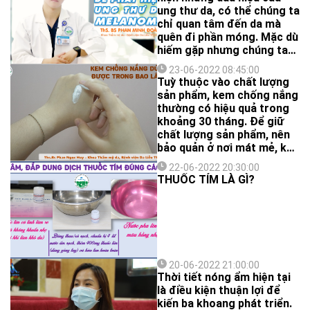
ung thư da, có thể chúng ta
chỉ quan tâm đến da mà
quên đi phần móng. Mặc dù
hiếm gặp nhưng chúng ta
vẫn có thể phát hiện ra ung
23-06-2022 08:45:00
thư da thông qua việc kiểm
Tuỳ thuộc vào chất lượng
tra móng, trong đó có cả
sản phẩm, kem chống nắng
loại ung thư da nguy hiểm
thường có hiệu quả trong
nhất, đó là ung thư tế bào
khoảng 30 tháng. Để giữ
hắc tố (melanoma).
chất lượng sản phẩm, nên
bảo quản ở nơi mát mẻ, khô
ráo và không có ánh sáng
22-06-2022 20:30:00
mặt trời chiếu trực tiếp
THUỐC TÍM LÀ GÌ?
chiếu vào.
20-06-2022 21:00:00
Thời tiết nóng ẩm hiện tại
là điều kiện thuận lợi để
kiến ba khoang phát triển.