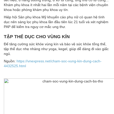
tiết niệu, u nang buồng trứng, u xơ tử cung, ung thư cổ tử cung...
Khám phụ khoa ít nhất hai lần mỗi năm tại các bệnh viện chuyên
khoa hoặc phòng khám phụ khoa uy tín.
Hiệp hội Sản phụ khoa Mỹ khuyến cáo phụ nữ có quan hệ tình
dục nên sàng lọc phụ khoa lần đầu tiên lúc 21 tuổi và xét nghiệm
PAP để kiểm tra nguy cơ mắc ung thư.
TẬP THỂ DỤC CHO VÙNG KÍN
Để tăng cường sức khỏe vùng kín và bảo vệ sức khỏe tổng thể,
tập thể dục nhẹ nhàng như yoga, kegel, giúp dễ dàng đi vào giấc
ngủ.
Nguồn:
https://vnexpress.net/cham-soc-vung-kin-dung-cach-
4432525.html