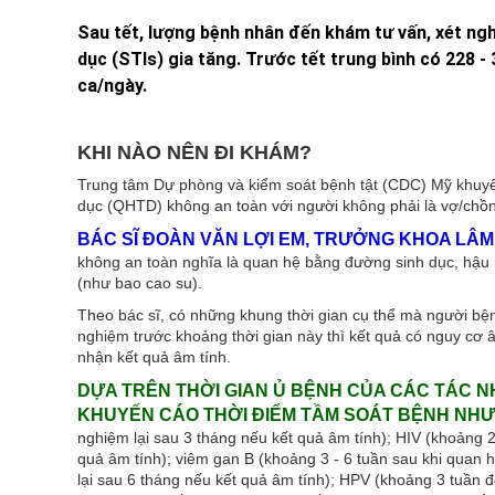
Sau tết, lượng bệnh nhân đến khám tư vấn, xét ng
dục (STIs) gia tăng. Trước tết trung bình có 228 -
ca/ngày.
KHI NÀO NÊN ĐI KHÁM?
Trung tâm Dự phòng và kiểm soát bệnh tật (CDC) Mỹ khuyế
dục (QHTD) không an toàn với người không phải là vợ/chồng
BÁC SĨ ĐOÀN VĂN LỢI EM, TRƯỞNG KHOA LÂM 
không an toàn nghĩa là quan hệ bằng đường sinh dục, hậ
(như bao cao su).
Theo bác sĩ, có những khung thời gian cụ thể mà người bệnh
nghiệm trước khoảng thời gian này thì kết quả có nguy cơ 
nhận kết quả âm tính.
DỰA TRÊN THỜI GIAN Ủ BỆNH CỦA CÁC TÁC 
KHUYẾN CÁO THỜI ĐIỂM TẦM SOÁT BỆNH NHƯ
nghiệm lại sau 3 tháng nếu kết quả âm tính); HIV (khoảng 2
quả âm tính); viêm gan B (khoảng 3 - 6 tuần sau khi quan 
lại sau 6 tháng nếu kết quả âm tính); HPV (khoảng 3 tuần 