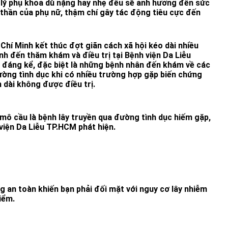
lý phụ khoa dù nặng hay nhẹ đều sẽ ảnh hưởng đến sức
 thần của phụ nữ, thậm chí gây tác động tiêu cực đến
Chí Minh kết thúc đợt giãn cách xã hội kéo dài nhiều
nh đến thăm khám và điều trị tại Bệnh viện Da Liễu
 đáng kể, đặc biệt là những bệnh nhân đến khám về các
ường tình dục khi có nhiều trường hợp gặp biến chứng
 dài không được điều trị.
mô cầu là bệnh lây truyền qua đường tình dục hiếm gặp,
viện Da Liễu TP.HCM phát hiện.
g an toàn khiến bạn phải đối mặt với nguy cơ lây nhiễm
iểm.