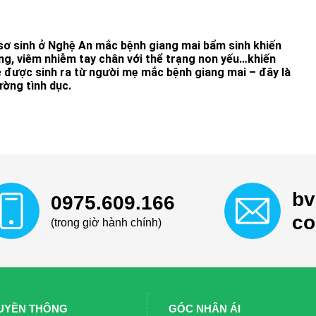
 sơ sinh ở Nghệ An mắc bệnh giang mai bẩm sinh khiến
ỡng, viêm nhiễm tay chân với thể trạng non yếu…khiến
Bé được sinh ra từ người mẹ mắc bệnh giang mai – đây là
ường tình dục.
bv
0975.609.166
c
(trong giờ hành chính)
UYỀN THÔNG
GÓC NHÂN ÁI