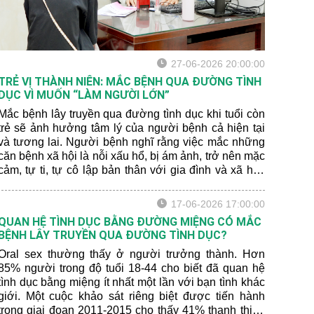
27-06-2026 20:00:00
TRẺ VỊ THÀNH NIÊN: MẮC BỆNH QUA ĐƯỜNG TÌNH
DỤC VÌ MUỐN “LÀM NGƯỜI LỚN”
Mắc bệnh lây truyền qua đường tình dục khi tuổi còn
trẻ sẽ ảnh hưởng tâm lý của người bệnh cả hiện tại
và tương lai. Người bệnh nghĩ rằng việc mắc những
căn bệnh xã hội là nỗi xấu hổ, bị ám ảnh, trở nên mặc
cảm, tự ti, tự cô lập bản thân với gia đình và xã hội.
Một số trường hợp về sau còn rơi vào cảm giác sợ
quan hệ tình dục do sợ bị tái nhiễm hoặc sợ lây lan
17-06-2026 17:00:00
cho bạn tình, lo lắng bạn tình phát hiện mình đã từng
QUAN HỆ TÌNH DỤC BẰNG ĐƯỜNG MIỆNG CÓ MẮC
bị nhiễm bệnh.
BỆNH LÂY TRUYỀN QUA ĐƯỜNG TÌNH DỤC?
Oral sex thường thấy ở người trưởng thành. Hơn
85% người trong độ tuổi 18-44 cho biết đã quan hệ
tình dục bằng miệng ít nhất một lần với bạn tình khác
giới. Một cuộc khảo sát riêng biệt được tiến hành
trong giai đoạn 2011-2015 cho thấy 41% thanh thiếu