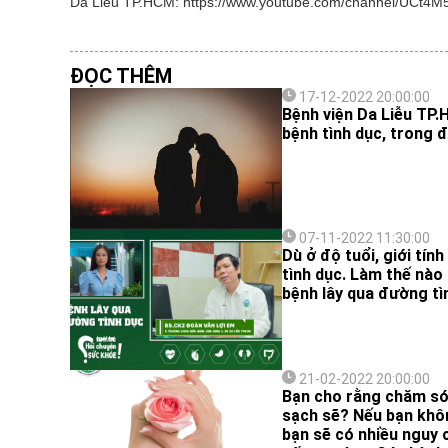
Da Liễu TP.HCM: https://www.youtube.com/channel/UCt
ĐỌC THÊM
17-12-2022 20:00:00
Bệnh viện Da Liễu TP.
bệnh tình dục, trong 
07-11-2022 11:30:00
Dù ở độ tuổi, giới tí
tình dục. Làm thế nào 
bệnh lây qua đường tì
21-02-2022 20:00:00
Bạn cho rằng chăm sóc
sạch sẽ? Nếu bạn khôn
bạn sẽ có nhiều nguy 