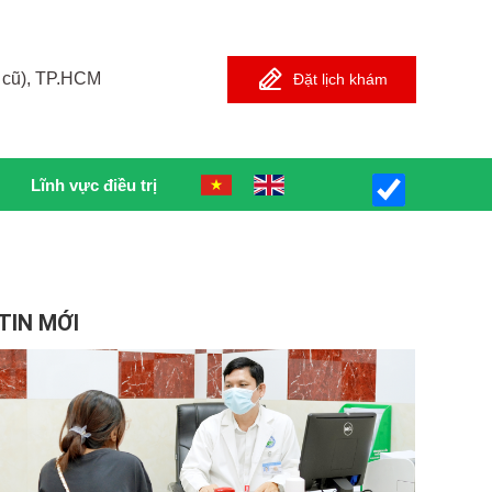
 cũ), TP.HCM
Đặt lịch khám
Lĩnh vực điều trị
TIN MỚI