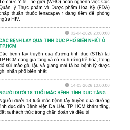
Tổ chức Y tế Thế giới (WHO) hoan nghênh việc Cục
Quản lý Thực phẩm và Dược phẩm Hoa Kỳ (FDA)
chấp thuận thuốc lenacapavir dạng tiêm để phòng
ngừa HIV.
02-04-2026 20:00:00
CÁC BỆNH LÂY QUA TÌNH DỤC PHỔ BIẾN NHẤT Ở
TP.HCM
Các bệnh lây truyền qua đường tình dục (STIs) tại
TP.HCM đang gia tăng và có xu hướng trẻ hóa, trong
đó sùi mào gà, lậu và giang mai là ba bệnh lý được
ghi nhận phổ biến nhất.
14-03-2026 10:00:00
NGƯỜI DƯỚI 18 TUỔI MẮC BỆNH TÌNH DỤC TĂNG
Người dưới 18 tuổi mắc bệnh lây truyền qua đường
tình dục đến Bệnh viện Da Liễu TP HCM khám tăng,
đặt ra thách thức trong chẩn đoán và điều trị.