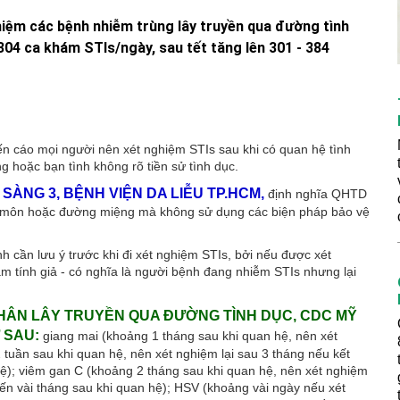
hiệm các bệnh nhiễm trùng lây truyền qua đường tình
 304 ca khám STIs/ngày, sau tết tăng lên 301 - 384
n cáo mọi người nên xét nghiệm STIs sau khi có quan hệ tình
 hoặc bạn tình không rõ tiền sử tình dục.
SÀNG 3, BỆNH VIỆN DA LIỄU TP.HCM,
định nghĩa QHTD
u môn hoặc đường miệng mà không sử dụng các biện pháp bảo vệ
 cần lưu ý trước khi đi xét nghiệm STIs, bởi nếu được xét
âm tính giả - có nghĩa là người bệnh đang nhiễm STIs nhưng lại
NHÂN LÂY TRUYỀN QUA ĐƯỜNG TÌNH DỤC, CDC MỸ
 SAU:
giang mai (khoảng 1 tháng sau khi quan hệ, nên xét
 tuần sau khi quan hệ, nên xét nghiệm lại sau 3 tháng nếu kết
hệ); viêm gan C (khoảng 2 tháng sau khi quan hệ, nên xét nghiệm
đến vài tháng sau khi quan hệ); HSV (khoảng vài ngày nếu xét