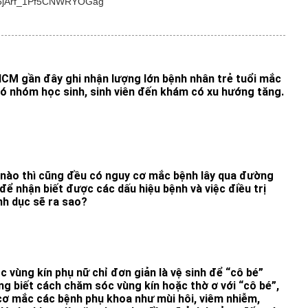
4M5jArf_1Pf5CNWRYOGag
HCM gần đây ghi nhận lượng lớn bệnh nhân trẻ tuổi mắc
đó nhóm học sinh, sinh viên đến khám có xu hướng tăng.
nh nào thì cũng đều có nguy cơ mắc bệnh lây qua đường
để nhận biết được các dấu hiệu bệnh và việc điều trị
nh dục sẽ ra sao?
 vùng kín phụ nữ chỉ đơn giản là vệ sinh để “cô bé”
g biết cách chăm sóc vùng kín hoặc thờ ơ với “cô bé”,
cơ mắc các bệnh phụ khoa như mùi hôi, viêm nhiễm,