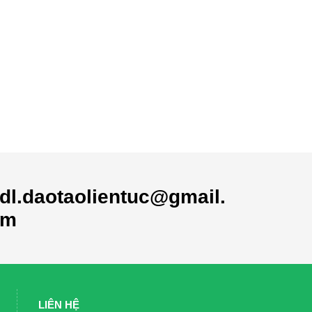
dl.daotaolientuc@gmail.
om
LIÊN HỆ