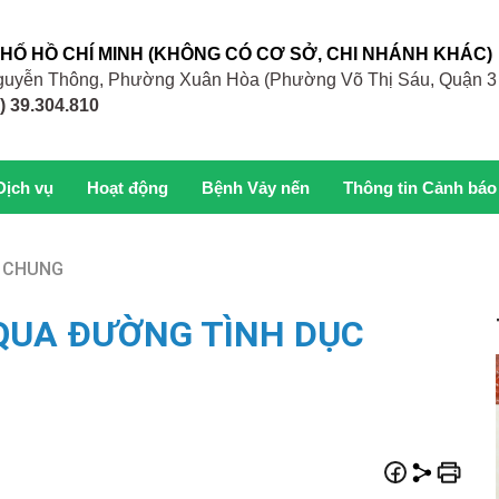
PHỐ HỒ CHÍ MINH (KHÔNG CÓ CƠ SỞ, CHI NHÁNH KHÁC)
 Nguyễn Thông, Phường Xuân Hòa (Phường Võ Thị Sáu, Quận 3
) 39.304.810
Dịch vụ
Hoạt động
Bệnh Vảy nến
Thông tin Cảnh báo
N CHUNG
 QUA ĐƯỜNG TÌNH DỤC