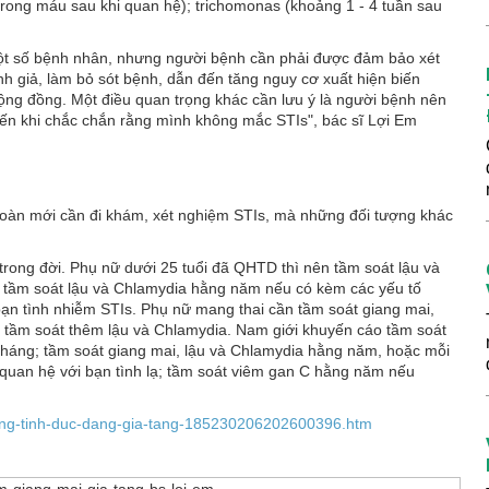
trong máu sau khi quan hệ); trichomonas (khoảng 1 - 4 tuần sau
 một số bệnh nhân, nhưng người bệnh cần phải được đảm bảo xét
h giả, làm bỏ sót bệnh, dẫn đến tăng nguy cơ xuất hiện biến
 cộng đồng. Một điều quan trọng khác cần lưu ý là người bệnh nên
ến khi chắc chắn rằng mình không mắc STIs", bác sĩ Lợi Em
toàn mới cần đi khám, xét nghiệm STIs, mà những đối tượng khác
n trong đời. Phụ nữ dưới 25 tuổi đã QHTD thì nên tầm soát lậu và
 tầm soát lậu và Chlamydia hằng năm nếu có kèm các yếu tố
ạn tình nhiễm STIs. Phụ nữ mang thai cần tầm soát giang mai,
n tầm soát thêm lậu và Chlamydia. Nam giới khuyến cáo tầm soát
tháng; tầm soát giang mai, lậu và Chlamydia hằng năm, hoặc mỗi
 quan hệ với bạn tình lạ; tầm soát viêm gan C hằng năm nếu
uong-tinh-duc-dang-gia-tang-185230206202600396.htm