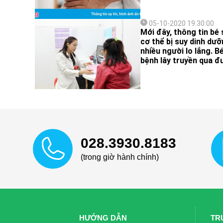
05-10-2020 19:30:00
Mới đây, thông tin bé
cơ thể bị suy dinh dư
nhiều người lo lắng. 
bệnh lây truyền qua đ
028.3930.8183
(trong giờ hành chính)
HƯỚNG DẪN
TR