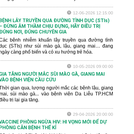
niên trong độ tuổi 15-19 cho biết đã quan hệ tình dục
bằng miệng với bạn tình khác giới.
12-06-2026 12:15:00
BỆNH LÂY TRUYỀN QUA ĐƯỜNG TÌNH DỤC (STIs)
– ĐỪNG ÂM THẦM CHỊU ĐỰNG, HÃY ĐIỀU TRỊ
ĐÚNG NƠI, ĐÚNG CHUYÊN GIA
Các bệnh nhiễm khuẩn lây truyền qua đường tình
dục (STIs) như sùi mào gà, lậu, giang mai… đang
ngày càng phổ biến và có xu hướng trẻ hóa.
10-05-2026 09:00:00
GIA TĂNG NGƯỜI MẮC SÙI MÀO GÀ, GIANG MAI
VÀO BỆNH VIỆN CẦU CỨU
Thời gian qua, lượng người mắc các bệnh lậu, giang
mai, sùi mào gà... vào bệnh viện Da Liễu TP.HCM
điều trị lại gia tăng.
29-04-2026 20:00:00
VACCINE PHÒNG NGỪA HIV: HI VỌNG MỚI ĐỂ DỰ
PHÒNG CĂN BỆNH THẾ KỈ