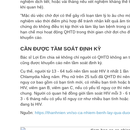
nghiệm dịch tiết, hoặc vài tháng nếu xét nghiệm kháng thể 
khi quan hệ).
"Mặc dù việc chờ đợi có thể gây rối loạn tâm lý lo âu cho
nghiệm vào thời điểm phù hợp để tránh nhận kết quả âm tín
chứng do không điều trị kịp thời và làm lây lan bệnh trong
hạn chế mọi hoạt động QHTD trong thời gian chờ đợi cho đ
khuyến cáo.
CẦN ĐƯỢC TẦM SOÁT ĐỊNH KỲ
Bác sĩ Lợi Em chia sẻ không chỉ người có QHTD không an 
cũng được khuyến cáo nên tầm soát định kỳ.
Cụ thể, người từ 13 - 64 tuổi nên tầm soát HIV ít nhất 1 lầ
Chlamydia hằng năm. Phụ nữ trên 25 tuổi đã QHTD thì nên
nguy cơ bao gồm có bạn tình mới, có nhiều bạn tình hoặc b
HIV, viêm gan B, viêm gan C, nếu có yếu tố nguy cơ thì nê
chung. Người có quan hệ đồng giới tầm soát HIV mỗi 3 - 6 
3 - 6 tháng nếu có yếu tố nguy cơ như nhiều bạn tình hoặc
đang bị HIV.
Nguồn:
https://thanhnien.vn/so-ca-nhiem-benh-lay-qua-d