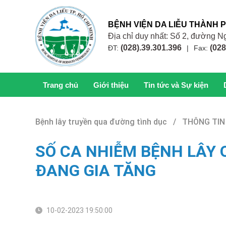
BỆNH VIỆN DA LIỄU THÀNH 
Địa chỉ duy nhất: Số 2, đường
(028).39.301.396
(028
ĐT:
|
Fax:
Trang chủ
Giới thiệu
Tin tức và Sự kiện
Bệnh lây truyền qua đường tình dục / THÔNG TI
SỐ CA NHIỄM BỆNH LÂY
ĐANG GIA TĂNG
10-02-2023 19:50:00