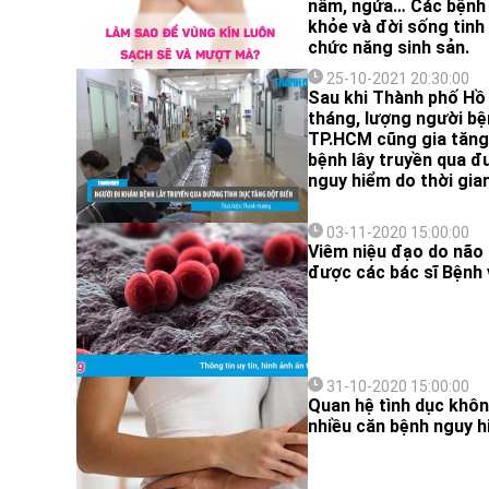
nấm, ngứa… Các bệnh 
khỏe và đời sống tinh
chức năng sinh sản.
25-10-2021 20:30:00
Sau khi Thành phố Hồ 
tháng, lượng người bệ
TP.HCM cũng gia tăng
bệnh lây truyền qua đ
nguy hiểm do thời gian
03-11-2020 15:00:00
Viêm niệu đạo do não 
được các bác sĩ Bệnh 
31-10-2020 15:00:00
Quan hệ tình dục khôn
nhiều căn bệnh nguy h