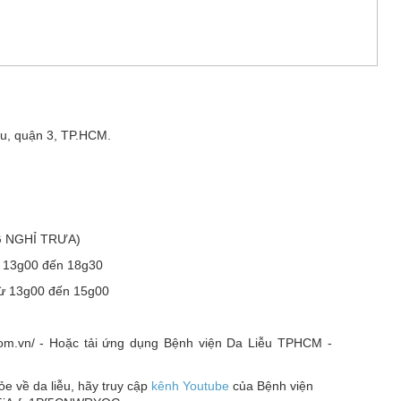
u, quận 3, TP.HCM.
G NGHỈ TRƯA)
ừ 13g00 đến 18g30
từ 13g00 đến 15g00
o.com.vn/ - Hoặc tải ứng dụng Bệnh viện Da Liễu TPHCM -
 về da liễu, hãy truy cập
kênh Youtube
của Bệnh viện