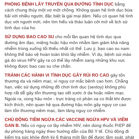
PHÒNG BỆNH LÂY TRUYỀN QUA ĐƯỜNG TÌNH DỤC
bằng
cách chung thủy một vợ một chồng. Không quan hệ tình dục bừa
bãi với nhiều người, đặc biệt là gái mại dâm. Nếu có quan hệ tình
dục với người mới, nên tìm hiểu và thảo luận cởi mở về lịch sử
tình dục của họ.
SỬ DỤNG BAO CAO SU
cho mỗi lần quan hệ tình dục qua
đường âm đạo, miệng hoặc hậu môn nhằm làm giảm khả năng
nhiễm trùng xuống tối thiểu nhất có thể. Lưu ý, bao cao su nam
không thể bảo vệ hoàn toàn khỏi lây nhiễm. Ví dụ, bệnh sùi mào
gà do virus HPV gây ra có thể lây nhiễm sang những khu vực
không được bao cao su che chắn.
TRÁNH CÁC HÀNH VI TÌNH DỤC GÂY RỦI RO CAO
gây tổn
thương da và niêm mạc, vì nguy cơ mắc bệnh cao hơn. Chẳng
hạn, việc sử dụng những đồ chơi tình dục (sextoy) không phù
hợp rất dễ gây tổn thương tạo vết xước ở da hoặc niêm mạc.
Ngoài ra, vùng hậu môn - trực tràng có phản xạ co thắt khi được
kích thích, nên quan hệ qua đường hậu môn gây nguy cơ cao
làm tổn thương niêm mạc, làm tăng nguy cơ nhiễm.
CHỦ ĐỘNG TIÊM NGỪA CÁC VACCINE NGỪA HPV VÀ VIÊM
GAN B.
Nếu có nguy cơ lây nhiễm HIV, nên dùng thuốc PrEP để
dự phòng hàng ngày theo hướng dẫn của Bộ Y tế. Chủ động đi
kiểm tra sức khỏe định kỳ 6 tháng một lần để được tầm soát, phát