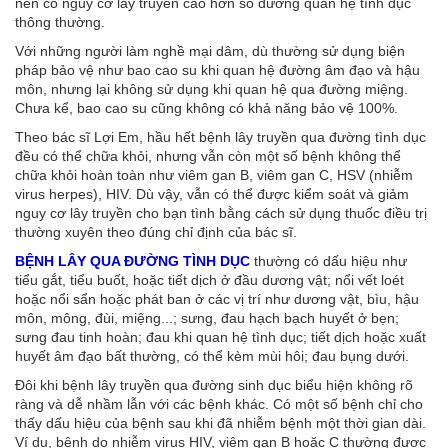
nên có nguy cơ lây truyền cao hơn so đường quan hệ tình dục
thông thường.
Với những người làm nghề mại dâm, dù thường sử dụng biện
pháp bảo vệ như bao cao su khi quan hệ đường âm đạo và hậu
môn, nhưng lại không sử dụng khi quan hệ qua đường miệng.
Chưa kể, bao cao su cũng không có khả năng bảo vệ 100%.
Theo bác sĩ Lợi Em, hầu hết bệnh lây truyền qua đường tình dục
đều có thể chữa khỏi, nhưng vẫn còn một số bệnh không thể
chữa khỏi hoàn toàn như viêm gan B, viêm gan C, HSV (nhiễm
virus herpes), HIV. Dù vậy, vẫn có thể được kiểm soát và giảm
nguy cơ lây truyền cho bạn tình bằng cách sử dụng thuốc điều trị
thường xuyên theo đúng chỉ định của bác sĩ.
BỆNH LÂY QUA ĐƯỜNG TÌNH DỤC
thường có dấu hiệu như
tiểu gắt, tiểu buốt, hoặc tiết dịch ở đầu dương vật; nổi vết loét
hoặc nổi sẩn hoặc phát ban ở các vị trí như dương vật, bìu, hậu
môn, mông, đùi, miệng...; sưng, đau hạch bạch huyết ở bẹn;
sưng đau tinh hoàn; đau khi quan hệ tình dục; tiết dịch hoặc xuất
huyết âm đạo bất thường, có thể kèm mùi hôi; đau bụng dưới.
Đôi khi bệnh lây truyền qua đường sinh dục biểu hiện không rõ
ràng và dễ nhầm lẫn với các bệnh khác. Có một số bệnh chỉ cho
thấy dấu hiệu của bệnh sau khi đã nhiễm bệnh một thời gian dài.
Ví dụ, bệnh do nhiễm virus HIV, viêm gan B hoặc C thường được