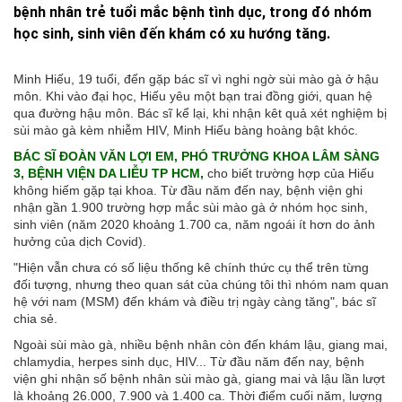
bệnh nhân trẻ tuổi mắc bệnh tình dục, trong đó nhóm
học sinh, sinh viên đến khám có xu hướng tăng.
Minh Hiếu, 19 tuổi, đến gặp bác sĩ vì nghi ngờ sùi mào gà ở hậu
môn. Khi vào đại học, Hiếu yêu một bạn trai đồng giới, quan hệ
qua đường hậu môn. Bác sĩ kể lại, khi nhận kêt quả xét nghiệm bị
sùi mào gà kèm nhiễm HIV, Minh Hiếu bàng hoàng bật khóc.
BÁC SĨ ĐOÀN VĂN LỢI EM, PHÓ TRƯỞNG KHOA LÂM SÀNG
3, BỆNH VIỆN DA LIỄU TP HCM,
cho biết trường hợp của Hiếu
không hiếm gặp tại khoa. Từ đầu năm đến nay, bệnh viện ghi
nhận gần 1.900 trường hợp mắc sùi mào gà ở nhóm học sinh,
sinh viên (năm 2020 khoảng 1.700 ca, năm ngoái ít hơn do ảnh
hưởng của dịch Covid).
"Hiện vẫn chưa có số liệu thống kê chính thức cụ thể trên từng
đối tượng, nhưng theo quan sát của chúng tôi thì nhóm nam quan
hệ với nam (MSM) đến khám và điều trị ngày càng tăng", bác sĩ
chia sẻ.
Ngoài sùi mào gà, nhiều bệnh nhân còn đến khám lậu, giang mai,
chlamydia, herpes sinh dục, HIV... Từ đầu năm đến nay, bệnh
viện ghi nhận số bệnh nhân sùi mào gà, giang mai và lậu lần lượt
là khoảng 26.000, 7.900 và 1.400 ca. Thời điểm cuối năm, lượng