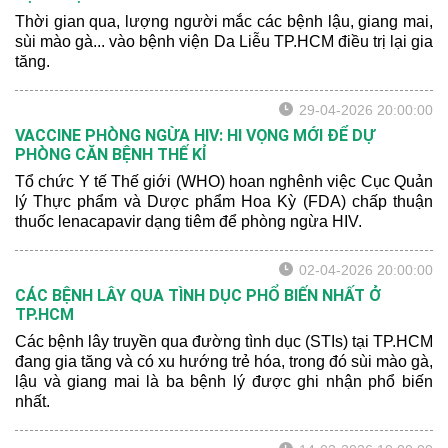
Thời gian qua, lượng người mắc các bệnh lậu, giang mai,
sùi mào gà... vào bệnh viện Da Liễu TP.HCM điều trị lại gia
tăng.
29-04-2026 20:00:00
VACCINE PHÒNG NGỪA HIV: HI VỌNG MỚI ĐỂ DỰ
PHÒNG CĂN BỆNH THẾ KỈ
Tổ chức Y tế Thế giới (WHO) hoan nghênh việc Cục Quản
lý Thực phẩm và Dược phẩm Hoa Kỳ (FDA) chấp thuận
thuốc lenacapavir dạng tiêm để phòng ngừa HIV.
02-04-2026 20:00:00
CÁC BỆNH LÂY QUA TÌNH DỤC PHỔ BIẾN NHẤT Ở
TP.HCM
Các bệnh lây truyền qua đường tình dục (STIs) tại TP.HCM
đang gia tăng và có xu hướng trẻ hóa, trong đó sùi mào gà,
lậu và giang mai là ba bệnh lý được ghi nhận phổ biến
nhất.