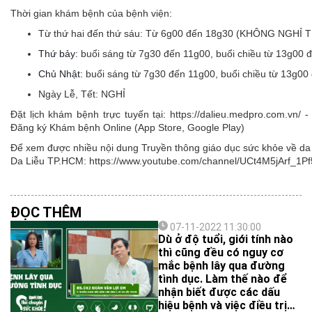
Thời gian khám bệnh của bệnh viện:
Từ thứ hai đến thứ sáu:
Từ 6g00 đến 18g30 (KHÔNG NGHỈ 
Thứ bảy:
buổi sáng từ 7g30 đến 11g00, buổi chiều từ 13g00 
Chủ Nhật:
buổi sáng từ 7g30 đến 11g00, buổi chiều từ 13g00
Ngày Lễ, Tết:
NGHỈ
Đặt lịch khám bệnh trực tuyến tại: https://dalieu.medpro.com.vn
Đăng ký Khám bệnh Online (App Store, Google Play)
Để xem được nhiều nội dung Truyền thông giáo dục sức khỏe về da l
Da Liễu TP.HCM: https://www.youtube.com/channel/UCt4M5jArf
ĐỌC THÊM
07-11-2022 11:30:00
Dù ở độ tuổi, giới tính nào
thì cũng đều có nguy cơ
mắc bệnh lây qua đường
tình dục. Làm thế nào để
nhận biết được các dấu
hiệu bệnh và việc điều trị