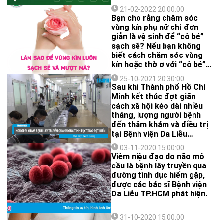
bệnh lây qua đường tình
21-02-2022 20:00:00
dục sẽ ra sao?
Bạn cho rằng chăm sóc
vùng kín phụ nữ chỉ đơn
giản là vệ sinh để “cô bé”
sạch sẽ? Nếu bạn không
biết cách chăm sóc vùng
kín hoặc thờ ơ với “cô bé”,
bạn sẽ có nhiều nguy cơ
25-10-2021 20:30:00
mắc các bệnh phụ khoa
Sau khi Thành phố Hồ Chí
như mùi hôi, viêm nhiễm,
Minh kết thúc đợt giãn
nấm, ngứa… Các bệnh lý
cách xã hội kéo dài nhiều
phụ khoa dù nặng hay nhẹ
tháng, lượng người bệnh
đều sẽ ảnh hưởng đến sức
đến thăm khám và điều trị
khỏe và đời sống tinh thần
tại Bệnh viện Da Liễu
của phụ nữ, thậm chí gây
TP.HCM cũng gia tăng
tác động tiêu cực đến
03-11-2020 15:00:00
đáng kể, đặc biệt là những
Viêm niệu đạo do não mô
chức năng sinh sản.
bệnh nhân đến khám về các
cầu là bệnh lây truyền qua
bệnh lây truyền qua đường
đường tình dục hiếm gặp,
tình dục khi có nhiều
được các bác sĩ Bệnh viện
trường hợp gặp biến chứng
Da Liễu TP.HCM phát hiện.
nguy hiểm do thời gian dài
không được điều trị.
31-10-2020 15:00:00