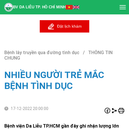
BV DA LIỄU TP. HỒ CHÍ MINH
Tog
nav
Đặt lịch khám
Bệnh lây truyền qua đường tình dục / THÔNG TIN
CHUNG
NHIỀU NGƯỜI TRẺ MẮC
BỆNH TÌNH DỤC
17-12-2022 20:00:00
Bệnh viện Da Liễu TP.HCM gần đây ghi nhận lượng lớn