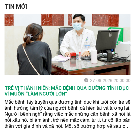
tốt hơn.
TIN MỚI
27-06-2026 20:00:00
TRẺ VỊ THÀNH NIÊN: MẮC BỆNH QUA ĐƯỜNG TÌNH DỤC
VÌ MUỐN “LÀM NGƯỜI LỚN”
Mắc bệnh lây truyền qua đường tình dục khi tuổi còn trẻ sẽ
ảnh hưởng tâm lý của người bệnh cả hiện tại và tương lai.
Người bệnh nghĩ rằng việc mắc những căn bệnh xã hội là
nỗi xấu hổ, bị ám ảnh, trở nên mặc cảm, tự ti, tự cô lập bản
thân với gia đình và xã hội. Một số trường hợp về sau còn
rơi vào cảm giác sợ quan hệ tình dục do sợ bị tái nhiễm