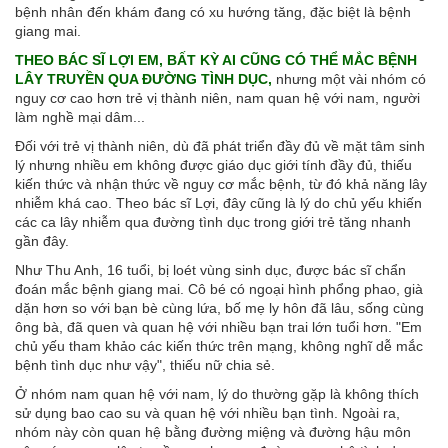
bệnh nhân đến khám đang có xu hướng tăng, đặc biệt là bệnh
giang mai.
THEO BÁC SĨ LỢI EM, BẤT KỲ AI CŨNG CÓ THỂ MẮC BỆNH
LÂY TRUYỀN QUA ĐƯỜNG TÌNH DỤC,
nhưng một vài nhóm có
nguy cơ cao hơn trẻ vị thành niên, nam quan hệ với nam, người
làm nghề mại dâm...
Đối với trẻ vị thành niên, dù đã phát triển đầy đủ về mặt tâm sinh
lý nhưng nhiều em không được giáo dục giới tính đầy đủ, thiếu
kiến thức và nhận thức về nguy cơ mắc bệnh, từ đó khả năng lây
nhiễm khá cao. Theo bác sĩ Lợi, đây cũng là lý do chủ yếu khiến
các ca lây nhiễm qua đường tình dục trong giới trẻ tăng nhanh
gần đây.
Như Thu Anh, 16 tuổi, bị loét vùng sinh dục, được bác sĩ chẩn
đoán mắc bệnh giang mai. Cô bé có ngoại hình phổng phao, già
dặn hơn so với bạn bè cùng lứa, bố mẹ ly hôn đã lâu, sống cùng
ông bà, đã quen và quan hệ với nhiều bạn trai lớn tuổi hơn. "Em
chủ yếu tham khảo các kiến thức trên mạng, không nghĩ dễ mắc
bệnh tình dục như vậy", thiếu nữ chia sẻ.
Ở nhóm nam quan hệ với nam, lý do thường gặp là không thích
sử dụng bao cao su và quan hệ với nhiều bạn tình. Ngoài ra,
nhóm này còn quan hệ bằng đường miệng và đường hậu môn