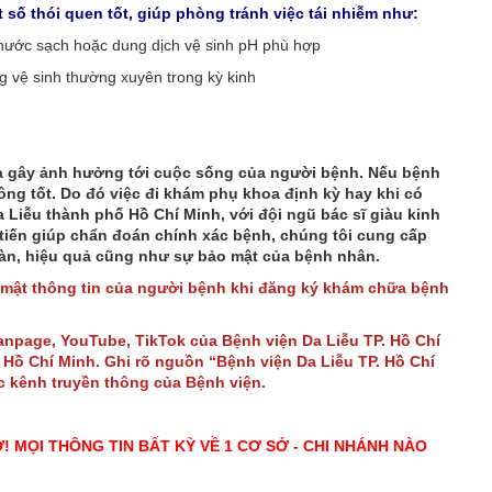
 số thói quen tốt, giúp phòng tránh việc tái nhiễm như:
 nước sạch hoặc dung dịch vệ sinh pH phù hợp
ng vệ sinh thường xuyên trong kỳ kinh
à gây ảnh hưởng tới cuộc sống của người bệnh. Nếu bệnh
ng tốt. Do đó việc đi khám phụ khoa định kỳ hay khi có
a Liễu thành phố Hồ Chí Minh, với đội ngũ bác sĩ giàu kinh
 tiến giúp chẩn đoán chính xác bệnh, chúng tôi cung cấp
àn, hiệu quả cũng như sự bảo mật của bệnh nhân.
 mật thông tin của người bệnh khi đăng ký khám chữa bệnh
Fanpage, YouTube, TikTok của Bệnh viện Da Liễu TP. Hồ Chí
Hồ Chí Minh. Ghi rõ nguồn “Bệnh viện Da Liễu TP. Hồ Chí
ác kênh truyền thông của Bệnh viện.
Ở! MỌI THÔNG TIN BẤT KỲ VỀ 1 CƠ SỞ - CHI NHÁNH NÀO