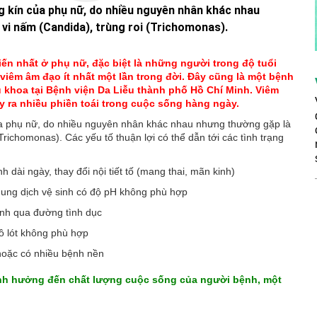
g kín của phụ nữ, do nhiều nguyên nhân khác nhau
vi nấm (Candida), trùng roi (Trichomonas).
n nhất ở phụ nữ, đặc biệt là những người trong độ tuổi
viêm âm đạo ít nhất một lần trong đời. Đây cũng là một bệnh
 khoa tại Bệnh viện Da Liễu thành phố Hồ Chí Minh. Viêm
ra nhiều phiền toái trong cuộc sống hàng ngày.
ủa phụ nữ, do nhiều nguyên nhân khác nhau nhưng thường gặp là
richomonas). Các yếu tố thuận lợi có thể dẫn tới các tình trạng
dài ngày, thay đổi nội tiết tố (mang thai, mãn kinh)
dung dịch vệ sinh có độ pH không phù hợp
ệnh qua đường tình dục
ồ lót không phù hợp
 hoặc có nhiều bệnh nền
ảnh hưởng đến chất lượng cuộc sống của người bệnh, một