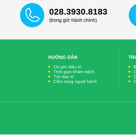
028.3930.8183
(trong giờ hành chính)
HƯỚNG DẪN
TR
Chi phí điều trị
B
Thời gian khám bệnh
C
Tìm bác sĩ
C
Cẩm nang người bệnh
C