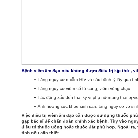
Bệnh viêm âm đạo nếu không được điều trị kịp thời, 
− Tăng nguy cơ nhiễm HIV và các bệnh lý lây qua tìn
− Tăng nguy cơ viêm cổ tử cung, viêm vùng chậu
− Tác động xấu đến thai kỳ vì phụ nữ mang thai bị v
− Ảnh hưởng sức khỏe sinh sản: tăng nguy cơ vô sin
Việc điều trị viêm âm đạo cần được sử dụng thuốc ph
gặp bác sĩ để chẩn đoán chính xác bệnh. Tùy vào ngu
điều trị thuốc uống hoặc thuốc đặt phù hợp. Ngoài ra, 
tình nếu cần thiết