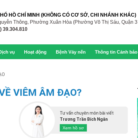
PHỐ HỒ CHÍ MINH (KHÔNG CÓ CƠ SỞ, CHI NHÁNH KHÁC)
 Nguyễn Thông, Phường Xuân Hòa (Phường Võ Thị Sáu, Quận 3
) 39.304.810
Dịch vụ
Hoạt động
Bệnh Vảy nến
Thông tin Cảnh báo
ẠO
VỀ VIÊM ÂM ĐẠO?
Tư vấn chuyên môn bài viết
Trương Trần Bích Ngân
Xem hồ sơ