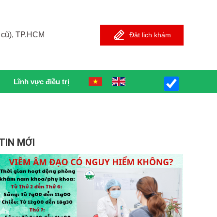
 cũ), TP.HCM
Đặt lịch khám
Lĩnh vực điều trị
TIN MỚI