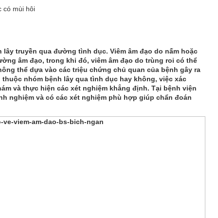
 có mùi hôi
h lây truyền qua đường tình dục. Viêm âm đạo do nấm hoặc
ường âm đạo, trong khi đó, viêm âm đạo do trùng roi có thể
Không thể dựa vào các triệu chứng chủ quan của bệnh gây ra
 thuộc nhóm bệnh lây qua tình dục hay không, việc xác
hám và thực hiện các xét nghiệm khẳng định. Tại bệnh viện
kinh nghiệm và có các xét nghiệm phù hợp giúp chẩn đoán