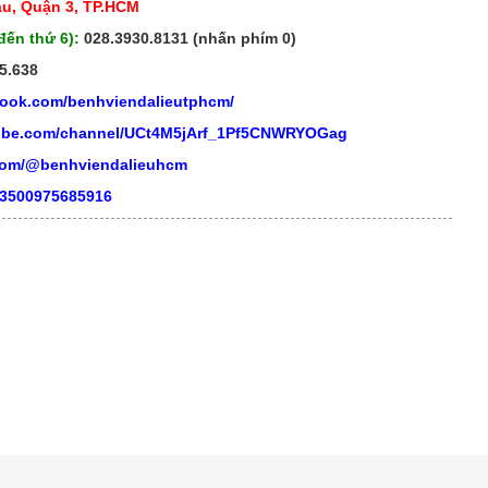
áu, Quận 3, TP.HCM
đến thứ 6):
028.3930.8131 (nhấn phím 0)
5.638
book.com/benhviendalieutphcm/
tube.com/channel/UCt4M5jArf_1Pf5CNWRYOGag
.com/@benhviendalieuhcm
03500975685916