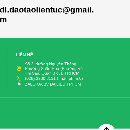
dl.daotaolientuc@gmail.
om
LIÊN HỆ
Số 2, đường Nguyễn Thông,
Phường Xuân Hòa (Phường Võ
Thị Sáu, Quận 3 cũ), TP.HCM
(028).3930.8131 (nhấn phím 0)
ZALO OA BV DA LIỄU TPHCM