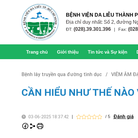
BỆNH VIỆN DA LIỄU THÀNH 
Địa chỉ duy nhất: Số 2, đường
(028).39.301.396
(028
ĐT:
|
Fax:
Trang chủ
Giới thiệu
Tin tức và Sự kiện
Bệnh lây truyền qua đường tình dục / VIÊM ÂM Đ
CẦN HIỂU NHƯ THẾ NÀO 
Đánh giá
|
/ 5
03-06-2025 18:37:42