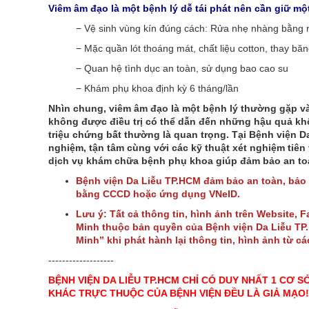
Viêm âm đạo là một bệnh lý dễ tái phát nên cần giữ một
− Vệ sinh vùng kín đúng cách: Rửa nhẹ nhàng bằng
− Mặc quần lót thoáng mát, chất liệu cotton, thay bă
− Quan hệ tình dục an toàn, sử dụng bao cao su
− Khám phụ khoa định kỳ 6 tháng/lần
Nhìn chung, viêm âm đạo là một bệnh lý thường gặp v
không được điều trị có thể dẫn đến những hậu quả khô
triệu chứng bất thường là quan trọng. Tại Bệnh viện D
nghiệm, tận tâm cùng với các kỹ thuật xét nghiệm tiên
dịch vụ khám chữa bệnh phụ khoa giúp đảm bảo an to
Bệnh viện Da Liễu TP.HCM đảm bảo an toàn, bảo
bằng CCCD hoặc ứng dụng VNeID.
Lưu ý: Tất cả thông tin, hình ảnh trên Website, 
Minh thuộc bản quyền của Bệnh viện Da Liễu TP. 
Minh” khi phát hành lại thông tin, hình ảnh từ c
-------------------
BỆNH VIỆN DA LIỄU TP.HCM CHỈ CÓ DUY NHẤT 1 CƠ S
KHÁC TRỰC THUỘC CỦA BỆNH VIỆN ĐỀU LÀ GIẢ MẠO!