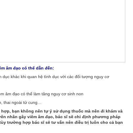
viêm âm đạo có thể dẫn đến:
h dục khác khi quan hệ tình dục với các đối tượng nguy cơ
iêm âm đạo có thể làm tăng nguy cơ sinh non
h, thai ngoài tử cung…
ù hợp, bạn không nên tự ý sử dụng thuốc mà nên đi khám và
yên nhân gây viêm âm đạo, bác sĩ sẽ chỉ định phương pháp
tùy trường hợp bác sĩ sẽ tư vấn nên điều trị luôn cho cả bạn