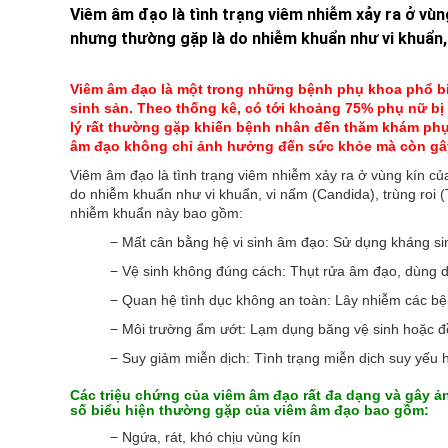
Viêm âm đạo là tình trạng viêm nhiễm xảy ra ở vùn
nhưng thường gặp là do nhiễm khuẩn như vi khuẩn, 
Viêm âm đạo là một trong những bệnh phụ khoa phổ biế
sinh sản. Theo thống kê, có tới khoảng 75% phụ nữ bị 
lý rất thường gặp khiến bệnh nhân đến thăm khám phụ
âm đạo không chỉ ảnh hưởng đến sức khỏe mà còn gây 
Viêm âm đạo là tình trạng viêm nhiễm xảy ra ở vùng kín c
do nhiễm khuẩn như vi khuẩn, vi nấm (Candida), trùng roi (T
nhiễm khuẩn này bao gồm:
− Mất cân bằng hệ vi sinh âm đạo: Sử dụng kháng sinh 
− Vệ sinh không đúng cách: Thụt rửa âm đạo, dùng 
− Quan hệ tình dục không an toàn: Lây nhiễm các b
− Môi trường ẩm ướt: Lạm dụng băng vệ sinh hoặc đ
− Suy giảm miễn dịch: Tình trạng miễn dịch suy yếu
Các triệu chứng của viêm âm đạo rất đa dạng và gây 
số biểu hiện thường gặp của viêm âm đạo bao gồm:
− Ngứa, rát, khó chịu vùng kín