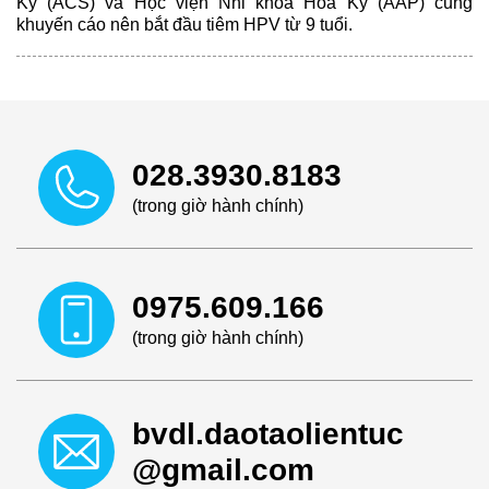
Kỳ (ACS) và Học viện Nhi khoa Hoa Kỳ (AAP) cũng
khuyến cáo nên bắt đầu tiêm HPV từ 9 tuổi.
028.3930.8183
(trong giờ hành chính)
0975.609.166
(trong giờ hành chính)
bvdl.daotaolientuc
@gmail.com