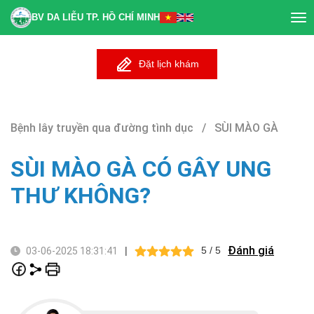
BV DA LIỄU TP. HỒ CHÍ MINH
Tog
nav
Đặt lịch khám
Bệnh lây truyền qua đường tình dục / SÙI MÀO GÀ
SÙI MÀO GÀ CÓ GÂY UNG
THƯ KHÔNG?
Đánh giá
|
5 / 5
03-06-2025 18:31:41