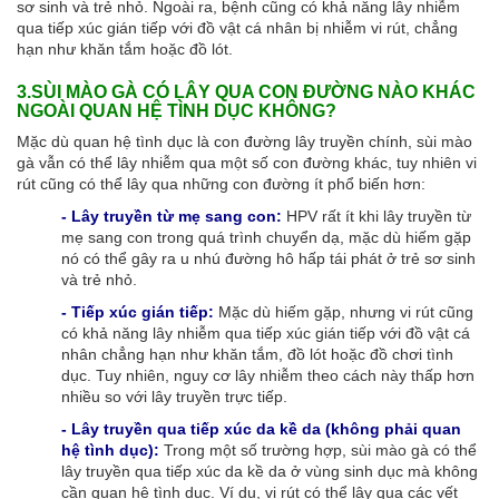
sơ sinh và trẻ nhỏ. Ngoài ra, bệnh cũng có khả năng lây nhiễm
qua tiếp xúc gián tiếp với đồ vật cá nhân bị nhiễm vi rút, chẳng
hạn như khăn tắm hoặc đồ lót.
3.SÙI MÀO GÀ CÓ LÂY QUA CON ĐƯỜNG NÀO KHÁC
NGOÀI QUAN HỆ TÌNH DỤC KHÔNG?
Mặc dù quan hệ tình dục là con đường lây truyền chính, sùi mào
gà vẫn có thể lây nhiễm qua một số con đường khác, tuy nhiên vi
rút cũng có thể lây qua những con đường ít phổ biến hơn:
- Lây truyền từ mẹ sang con:
HPV rất ít khi lây truyền từ
mẹ sang con trong quá trình chuyển dạ, mặc dù hiếm gặp
nó có thể gây ra u nhú đường hô hấp tái phát ở trẻ sơ sinh
và trẻ nhỏ.
- Tiếp xúc gián tiếp:
Mặc dù hiếm gặp, nhưng vi rút cũng
có khả năng lây nhiễm qua tiếp xúc gián tiếp với đồ vật cá
nhân chẳng hạn như khăn tắm, đồ lót hoặc đồ chơi tình
dục. Tuy nhiên, nguy cơ lây nhiễm theo cách này thấp hơn
nhiều so với lây truyền trực tiếp.
- Lây truyền qua tiếp xúc da kề da (không phải quan
hệ tình dục):
Trong một số trường hợp, sùi mào gà có thể
lây truyền qua tiếp xúc da kề da ở vùng sinh dục mà không
cần quan hệ tình dục. Ví dụ, vi rút có thể lây qua các vết