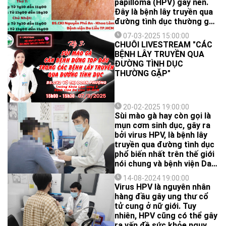
papilloma (HPV) gây nên.
Đây là bệnh lây truyền qua
đường tình dục thường gặp
với đặc trưng là các tổn
07-03-2025 15:00:00
thương dạng nhú lành tính
CHUỖI LIVESTREAM "CÁC
ở cơ quan sinh dục, bẹn,
BỆNH LÂY TRUYỀN QUA
mu, hậu môn, quanh hậu
ĐƯỜNG TÌNH DỤC
môn.
THƯỜNG GẶP"
20-02-2025 19:00:00
Sùi mào gà hay còn gọi là
mụn cơm sinh dục, gây ra
bởi virus HPV, là bệnh lây
truyền qua đường tình dục
phổ biến nhất trên thế giới
nói chung và bệnh viện Da
Liễu TPHCM nói riêng.
14-08-2024 19:00:00
Virus HPV là nguyên nhân
hàng đầu gây ung thư cổ
tử cung ở nữ giới. Tuy
nhiên, HPV cũng có thể gây
ra vấn đề sức khỏe nguy