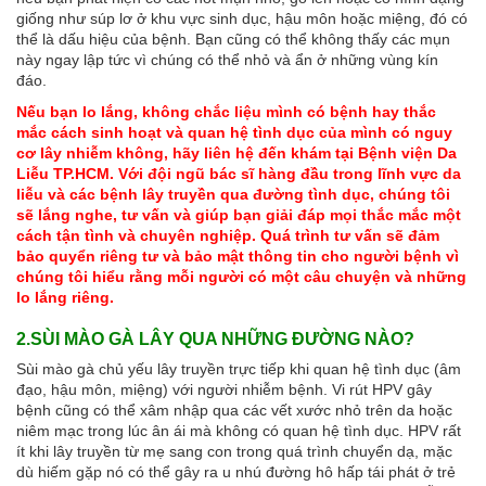
giống như súp lơ ở khu vực sinh dục, hậu môn hoặc miệng, đó có
thể là dấu hiệu của bệnh. Bạn cũng có thể không thấy các mụn
này ngay lập tức vì chúng có thể nhỏ và ẩn ở những vùng kín
đáo.
Nếu bạn lo lắng, không chắc liệu mình có bệnh hay thắc
mắc cách sinh hoạt và quan hệ tình dục của mình có nguy
cơ lây nhiễm không, hãy liên hệ đến khám tại Bệnh viện Da
Liễu TP.HCM. Với đội ngũ bác sĩ hàng đầu trong lĩnh vực da
liễu và các bệnh lây truyền qua đường tình dục, chúng tôi
sẽ lắng nghe, tư vấn và giúp bạn giải đáp mọi thắc mắc một
cách tận tình và chuyên nghiệp. Quá trình tư vấn sẽ đảm
bảo quyển riêng tư và bảo mật thông tin cho người bệnh vì
chúng tôi hiểu rằng mỗi người có một câu chuyện và những
lo lắng riêng.
2.SÙI MÀO GÀ LÂY QUA NHỮNG ĐƯỜNG NÀO?
Sùi mào gà chủ yếu lây truyền trực tiếp khi quan hệ tình dục (âm
đạo, hậu môn, miệng) với người nhiễm bệnh. Vi rút HPV gây
bệnh cũng có thể xâm nhập qua các vết xước nhỏ trên da hoặc
niêm mạc trong lúc ân ái mà không có quan hệ tình dục. HPV rất
ít khi lây truyền từ mẹ sang con trong quá trình chuyển dạ, mặc
dù hiếm gặp nó có thể gây ra u nhú đường hô hấp tái phát ở trẻ