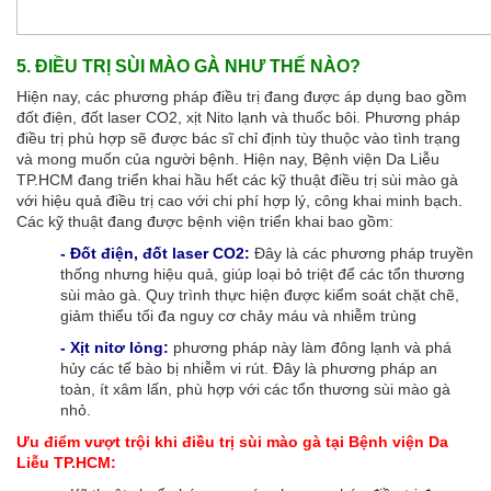
5. ĐIỀU TRỊ SÙI MÀO GÀ NHƯ THẾ NÀO?
Hiện nay, các phương pháp điều trị đang được áp dụng bao gồm
đốt điện, đốt laser CO2, xịt Nito lạnh và thuốc bôi. Phương pháp
điều trị phù hợp sẽ được bác sĩ chỉ định tùy thuộc vào tình trạng
và mong muốn của người bệnh. Hiện nay, Bệnh viện Da Liễu
TP.HCM đang triển khai hầu hết các kỹ thuật điều trị sùi mào gà
với hiệu quả điều trị cao với chi phí hợp lý, công khai minh bạch.
Các kỹ thuật đang được bệnh viện triển khai bao gồm:
- Đốt điện, đốt laser CO2:
Đây là các phương pháp truyền
thống nhưng hiệu quả, giúp loại bỏ triệt để các tổn thương
sùi mào gà. Quy trình thực hiện được kiểm soát chặt chẽ,
giảm thiểu tối đa nguy cơ chảy máu và nhiễm trùng
- Xịt nitơ lỏng:
phương pháp này làm đông lạnh và phá
hủy các tế bào bị nhiễm vi rút. Đây là phương pháp an
toàn, ít xâm lấn, phù hợp với các tổn thương sùi mào gà
nhỏ.
Ưu điểm vượt trội khi điều trị sùi mào gà tại Bệnh viện Da
Liễu TP.HCM: