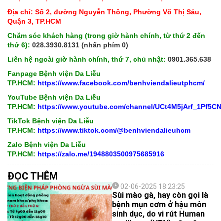
Địa chỉ: Số 2, đường Nguyễn Thông, Phường Võ Thị Sáu,
Quận 3, TP.HCM
Chăm sóc khách hàng (trong giờ hành chính, từ thứ 2 đến
thứ 6):
028.3930.8131 (nhấn phím 0)
Liên hệ ngoài giờ hành chính, thứ 7, chủ nhật:
0901.365.638
Fanpage Bệnh viện Da Liễu
TP.HCM:
https://www.facebook.com/benhviendalieutphcm/
YouTube Bệnh viện Da Liễu
TP.HCM:
https://www.youtube.com/channel/UCt4M5jArf_1Pf5
TikTok Bệnh viện Da Liễu
TP.HCM:
https://www.tiktok.com/@benhviendalieuhcm
Zalo Bệnh viện Da Liễu
TP.HCM:
https://zalo.me/1948803500975685916
ĐỌC THÊM
02-06-2025 18:23:25
Sùi mào gà, hay còn gọi là
bệnh mụn cơm ở hậu môn
sinh dục, do vi rút Human