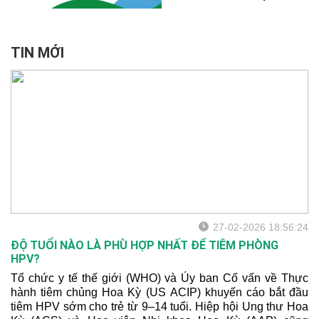
2020 và dự kiến sẽ tiếp tục
tăng cao. Hơn 95% các ca
ung thư cổ tử cung có liên
quan đến HPV (Human
TIN MỚI
PapillomaVirus), loại virus
lây nhiễm qua đường quan
hệ tình dục. Tầm soát định
kỳ ung thư cổ tử cung
thông qua xét nghiệm HPV
và xét nghiệm tế bào cổ tử
cung (PAP) giúp phát hiện
sớm và ngăn ngừa nguy cơ
tử vong do ung thư cổ tử
cung.
27-02-2026 18:56:24
ĐỘ TUỔI NÀO LÀ PHÙ HỢP NHẤT ĐỂ TIÊM PHÒNG
HPV?
Tổ chức y tế thế giới (WHO) và Ủy ban Cố vấn về Thực
hành tiêm chủng Hoa Kỳ (US ACIP) khuyến cáo bắt đầu
tiêm HPV sớm cho trẻ từ 9–14 tuổi. Hiệp hội Ung thư Hoa