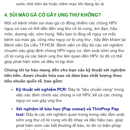
xước nhỏ trên da hoặc niêm mạc khi đang ân ái.
4. SÙI MÀO GÀ CÓ GÂY UNG THƯ KHÔNG?
Một số bệnh nhân sùi mào gà có đồng nhiễm các chủng HPV
nguy cơ cao có thể dẫn đến ung thư cổ tử cung, âm đạo, hậu
môn, dương vật, vòm họng. Nếu bạn lo lắng về nguy cơ mắc
bệnh sùi mào gà, cũng như nguy cơ bị ung thư , hãy đến khám tại
Bệnh viện Da Liễu TP.HCM. Bệnh viện có đầy đủ các xét nghiệm
chuyên sâu giúp định chủng HPV nguy cơ, tầm soát sớm ung thư
cổ tử cung và các bệnh ung thư liên quan đến HPV, từ đó có thể
giúp phát hiện sớm và điều trị kịp thời.
Chúng tôi tự hào mang đến cho bạn các kỹ thuật xét nghiệm
tiên tiến, được chuẩn hóa cao và đảm bảo chất lượng theo
tiêu chuẩn quốc tế. bao gồm:
Kỹ thuật xét nghiệm PCR:
Đây là “tiêu chuẩn vàng" trong
việc xác định chính xác chủng vi rút HPV, kể cả các chủng
nguy cơ cao gây ung thư
Xét nghiệm tế bào học (Pap smear) và ThinPrep Pap
test:
Đây là các xét nghiệm quan trọng trong việc tầm soát
sớm ung thư cổ tử cung với độ nhạy và đặc hiệu cao, giúp
phát hiện sớm các bất thường tế bào, từ đó có biện pháp