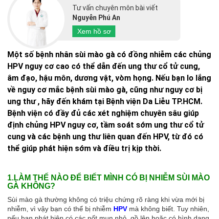
Tư vấn chuyên môn bài viết
Nguyễn Phú An
Xem hồ sơ
Một số bệnh nhân sùi mào gà có đồng nhiễm các chủng
HPV nguy cơ cao có thể dẫn đến ung thư cổ tử cung,
âm đạo, hậu môn, dương vật, vòm họng. Nếu bạn lo lắng
về nguy cơ mắc bệnh sùi mào gà, cũng như nguy cơ bị
ung thư , hãy đến khám tại Bệnh viện Da Liễu TP.HCM.
Bệnh viện có đầy đủ các xét nghiệm chuyên sâu giúp
định chủng HPV nguy cơ, tầm soát sớm ung thư cổ tử
cung và các bệnh ung thư liên quan đến HPV, từ đó có
thể giúp phát hiện sớm và điều trị kịp thời.
1.LÀM THẾ NÀO ĐỂ BIẾT MÌNH CÓ BỊ NHIỄM SÙI MÀO
GÀ KHÔNG?
Sùi mào gà thường không có triệu chứng rõ ràng khi vừa mới bị
nhiễm, vì vậy bạn có thể bị nhiễm
HPV
mà không biết. Tuy nhiên,
nếu bạn phát hiện có các nốt mụn nhỏ, gồ lên hoặc có hình dạng