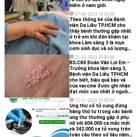
hiểm ở nam giới.
07-06-2023 19:00:00
Theo thống kê của Bệnh
viện Da Liễu TP.HCM cho
thấy bệnh thường gặp nhất
ở trẻ em khi đến khám tại
khoa Lâm sàng 3 là mụn
cơm sinh dục và số lượng
này đang tăng dần theo
22-03-2023 20:00:00
thời gian.
BS.CKII Đoàn Văn Lợi Em –
Trưởng khoa lâm sàng 3,
Bệnh viện Da Liễu TPHCM
cho biết, hiệu quả bảo vệ
của vaccine được ghi nhận
đạt mức cao nhất ở người
chưa có quan hệ tình dục,
12-11-2022 20:00:00
tức là chưa từng tiếp xúc
Ung thư cổ tử cung đứng
với virus.
hàng thứ tư trong các bệnh
ung thư thường gặp ở phụ
nữ với 604.000 ca mắc mới
và 342.000 ca tử vong trên
toàn cầu theo số liệu năm