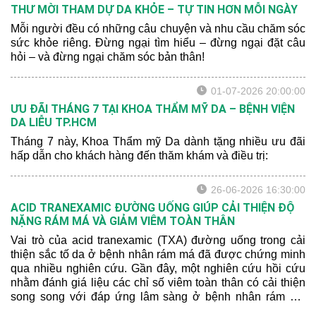
THƯ MỜI THAM DỰ DA KHỎE – TỰ TIN HƠN MỖI NGÀY
Mỗi người đều có những câu chuyện và nhu cầu chăm sóc
sức khỏe riêng. Đừng ngại tìm hiểu – đừng ngại đặt câu
hỏi – và đừng ngại chăm sóc bản thân!
01-07-2026 20:00:00
ƯU ĐÃI THÁNG 7 TẠI KHOA THẨM MỸ DA – BỆNH VIỆN
DA LIỄU TP.HCM
Tháng 7 này, Khoa Thẩm mỹ Da dành tặng nhiều ưu đãi
hấp dẫn cho khách hàng đến thăm khám và điều trị:
26-06-2026 16:30:00
ACID TRANEXAMIC ĐƯỜNG UỐNG GIÚP CẢI THIỆN ĐỘ
NẶNG RÁM MÁ VÀ GIẢM VIÊM TOÀN THÂN
Vai trò của acid tranexamic (TXA) đường uống trong cải
thiện sắc tố da ở bệnh nhân rám má đã được chứng minh
qua nhiều nghiên cứu. Gần đây, một nghiên cứu hồi cứu
nhằm đánh giá liệu các chỉ số viêm toàn thân có cải thiện
song song với đáp ứng lâm sàng ở bệnh nhân rám má
được điều trị bằng TXA hay không. Bên cạnh đó, các tác