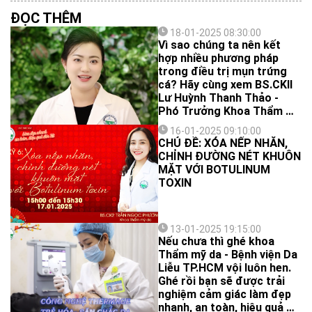
ĐỌC THÊM
18-01-2025 08:30:00
Vì sao chúng ta nên kết
hợp nhiều phương pháp
trong điều trị mụn trứng
cá? Hãy cùng xem BS.CKII
Lư Huỳnh Thanh Thảo -
Phó Trưởng Khoa Thẩm mỹ
da, Bệnh viện Da Liễu
16-01-2025 09:10:00
TP.HCM giải đáp ngay sau
CHỦ ĐỀ: XÓA NẾP NHĂN,
đây nha!
CHỈNH ĐƯỜNG NÉT KHUÔN
MẶT VỚI BOTULINUM
TOXIN
13-01-2025 19:15:00
Nếu chưa thì ghé khoa
Thẩm mỹ da - Bệnh viện Da
Liễu TP.HCM vội luôn hen.
Ghé rồi bạn sẽ được trải
nghiệm cảm giác làm đẹp
nhanh, an toàn, hiệu quả để