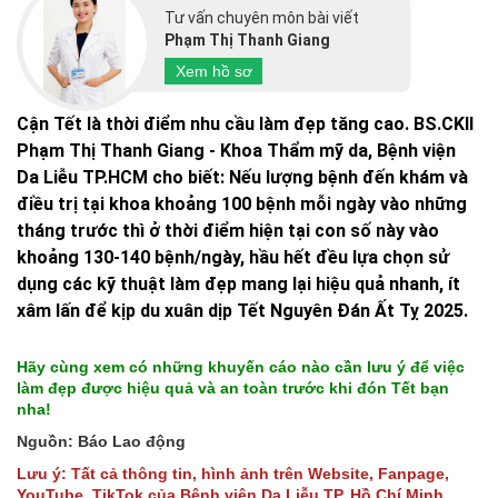
Tư vấn chuyên môn bài viết
Phạm Thị Thanh Giang
Xem hồ sơ
Cận Tết là thời điểm nhu cầu làm đẹp tăng cao. BS.CKII
Phạm Thị Thanh Giang - Khoa Thẩm mỹ da, Bệnh viện
Da Liễu TP.HCM cho biết: Nếu lượng bệnh đến khám và
điều trị tại khoa khoảng 100 bệnh mỗi ngày vào những
tháng trước thì ở thời điểm hiện tại con số này vào
khoảng 130-140 bệnh/ngày, hầu hết đều lựa chọn sử
dụng các kỹ thuật làm đẹp mang lại hiệu quả nhanh, ít
xâm lấn để kịp du xuân dịp Tết Nguyên Đán Ất Tỵ 2025.
Hãy cùng xem có những khuyến cáo nào cần lưu ý để việc
làm đẹp được hiệu quả và an toàn trước khi đón Tết bạn
nha!
Nguồn: Báo Lao động
Lưu ý: Tất cả thông tin, hình ảnh trên Website, Fanpage,
YouTube, TikTok của Bệnh viện Da Liễu TP. Hồ Chí Minh