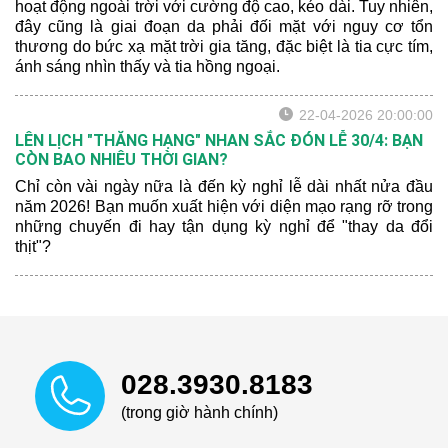
hoạt động ngoài trời với cường độ cao, kéo dài. Tuy nhiên,
đây cũng là giai đoạn da phải đối mặt với nguy cơ tổn
thương do bức xạ mặt trời gia tăng, đặc biệt là tia cực tím,
ánh sáng nhìn thấy và tia hồng ngoại.
22-04-2026 20:00:00
LÊN LỊCH "THĂNG HẠNG" NHAN SẮC ĐÓN LỄ 30/4: BẠN
CÒN BAO NHIÊU THỜI GIAN?
Chỉ còn vài ngày nữa là đến kỳ nghỉ lễ dài nhất nửa đầu
năm 2026! Bạn muốn xuất hiện với diện mạo rạng rỡ trong
những chuyến đi hay tận dụng kỳ nghỉ để "thay da đổi
thịt"?
028.3930.8183
(trong giờ hành chính)