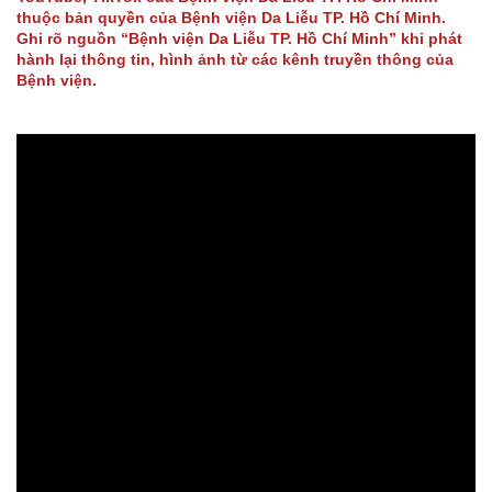
thuộc bản quyền của Bệnh viện Da Liễu TP. Hồ Chí Minh.
Ghi rõ nguồn “Bệnh viện Da Liễu TP. Hồ Chí Minh” khi phát
hành lại thông tin, hình ảnh từ các kênh truyền thông của
Bệnh viện.