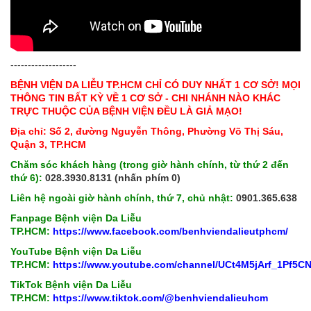
-------------------
BỆNH VIỆN DA LIỄU TP.HCM CHỈ CÓ DUY NHẤT 1 CƠ SỞ! MỌI
THÔNG TIN BẤT KỲ VỀ 1 CƠ SỞ - CHI NHÁNH NÀO KHÁC
TRỰC THUỘC CỦA BỆNH VIỆN ĐỀU LÀ GIẢ MẠO!
Địa chỉ: Số 2, đường Nguyễn Thông, Phường Võ Thị Sáu,
Quận 3, TP.HCM
Chăm sóc khách hàng (trong giờ hành chính, từ thứ 2 đến
thứ 6):
028.3930.8131 (nhấn phím 0)
Liên hệ ngoài giờ hành chính, thứ 7, chủ nhật:
0901.365.638
Fanpage Bệnh viện Da Liễu
TP.HCM:
https://www.facebook.com/benhviendalieutphcm/
YouTube Bệnh viện Da Liễu
TP.HCM:
https://www.youtube.com/channel/UCt4M5jArf_1Pf5
TikTok Bệnh viện Da Liễu
TP.HCM:
https://www.tiktok.com/@benhviendalieuhcm