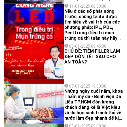
qua cồn ăn Tết Ất Tỵ này ớ.
11-01-2025 08:30:00
Thích hông nè!?!?
Nếu ở các số phát sóng
trước, chúng ta đã được
tìm hiểu về vai trò của các
phương pháp: IPL, PDL,
Peel trong điều trị mụn
trứng cá thì tuần này hãy
cùng BS.CKII Trần Vũ Anh
08-01-2025 09:45:00
Đào - Khoa Thẩm mỹ da,
CHỦ ĐỀ: TIÊM FILLER LÀM
Bệnh viện Da Liễu TP.HCM
ĐẸP ĐÓN TẾT SAO CHO
tìm hiểu công nghệ LED
AN TOÀN?
đóng vai trò như thế nào
trong việc xử lý các nốt
mụn "cứng đầu, khó nhằn"
ấy nhé!
07-01-2025 19:00:00
Những ngày cuối năm, khoa
Thẩm mỹ da - Bệnh viện Da
Liễu TP.HCM đón lượng
khách đáng kể là Việt kiều
và du học sinh tranh thủ về
nước làm đẹp nhanh để kịp
đón Tết. Mời các bạn cùng
05-01-2025 09:00:00