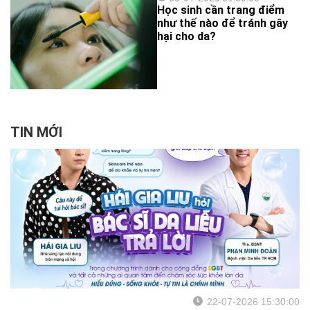
lắng nghe và theo dõi
Học sinh cần trang điểm
những chia sẻ từ ThS.BS
như thế nào để tránh gây
Lê Thảo Hiền - Khoa Thẩm
hại cho da?
mỹ da, Bệnh viện Da Liễu
TP.HCM về các phương
pháp làm đẹp cấp tốc,
không cần thời gian nghỉ
dưỡng để du xuân trong dịp
Tết này bạn nha.
TIN MỚI
22-07-2026 15:30:00