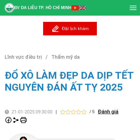
BV DA LIỄU TP. HỒ CHÍ MINH
Tog
nav
Đặt lịch khám
Lĩnh vực điều trị / Thẩm mỹ da
ĐỔ XÔ LÀM ĐẸP DA DỊP TẾT
NGUYÊN ĐÁN ẤT TỴ 2025
Đánh giá
|
/ 5
21-01-2025 09:30:00