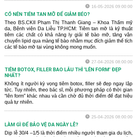
giả cũng muốn đánh giá tiềm năng của các chỉ số viêm
16-05-2026 09:00:00
như là chỉ dấu theo dõi đáp ứng điều trị.
CÓ NÊN TIÊM TAN MỠ ĐỂ GIẢM BÉO?
Theo BS.CKII Phạm Thị Thanh Giang – Khoa Thẩm mỹ
da, Bệnh viện Da Liễu TP.HCM: Tiêm tan mỡ là kỹ thuật
tiêm các chất có khả năng ly giải tế bào mỡ, tăng vận
chuyển lipid qua màng tế bào nhằm mục đích giảm thể tích
các tế bào mỡ tại vùng không mong muốn.
27-04-2026 08:00:00
TIÊM BOTOX, FILLER BAO LÂU THÌ 'LÊN FORM' ĐẸP
NHẤT?
Không ít người kỳ vọng tiêm botox, filler sẽ đẹp ngay lập
tức. Tuy nhiên, theo bác sĩ, mỗi phương pháp có thời gian
“lên form” khác nhau và cần chờ đủ thời điểm để đạt hiệu
quả tự nhiên.
25-04-2026 08:00:00
LÀM GÌ ĐỂ BẢO VỆ DA NGÀY LỄ?
Dịp lễ 30/4 –1/5 là thời điểm nhiều người tham gia du lịch,