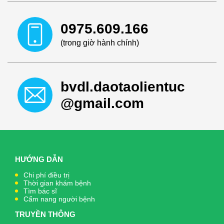
0975.609.166
(trong giờ hành chính)
bvdl.daotaolientuc
@gmail.com
HƯỚNG DẪN
Chi phí điều trị
Thời gian khám bệnh
Tìm bác sĩ
Cẩm nang người bệnh
TRUYỀN THÔNG