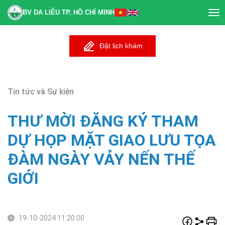
BV DA LIỄU TP. HỒ CHÍ MINH
Tog
nav
Đặt lịch khám
Tin tức và Sự kiện
THƯ MỜI ĐĂNG KÝ THAM
DỰ HỌP MẶT GIAO LƯU TỌA
ĐÀM NGÀY VẢY NẾN THẾ
GIỚI
19-10-2024 11:20:00