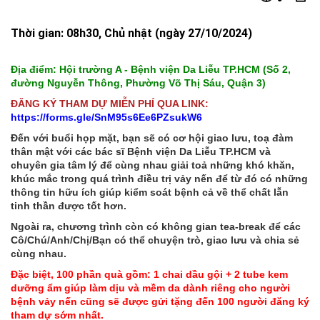
Thời gian: 08h30, Chủ nhật (ngày 27/10/2024)
Địa điểm: Hội trường A - Bệnh viện Da Liễu TP.HCM (Số 2,
đường Nguyễn Thông, Phường Võ Thị Sáu, Quận 3)
ĐĂNG KÝ THAM DỰ MIỄN PHÍ QUA LINK:
https://forms.gle/SnM95s6Ee6PZsukW6
Đến với buổi họp mặt, bạn sẽ có cơ hội giao lưu, toạ đàm
thân mật với các bác sĩ Bệnh viện Da Liễu TP.HCM và
chuyên gia tâm lý để cùng nhau giải toả những khó khăn,
khúc mắc trong quá trình điều trị vảy nến để từ đó có những
thông tin hữu ích giúp kiểm soát bệnh cả về thể chất lẫn
tinh thần được tốt hơn.
Ngoài ra, chương trình còn có không gian tea-break để các
Cô/Chú/Anh/Chị/Bạn có thể chuyện trò, giao lưu và chia sẻ
cùng nhau.
Đặc biệt, 100 phần quà gồm: 1 chai dầu gội + 2 tube kem
dưỡng ẩm giúp làm dịu và mềm da dành riêng cho người
bệnh vảy nến cũng sẽ được gửi tặng đến 100 người đăng ký
tham dự sớm nhất.