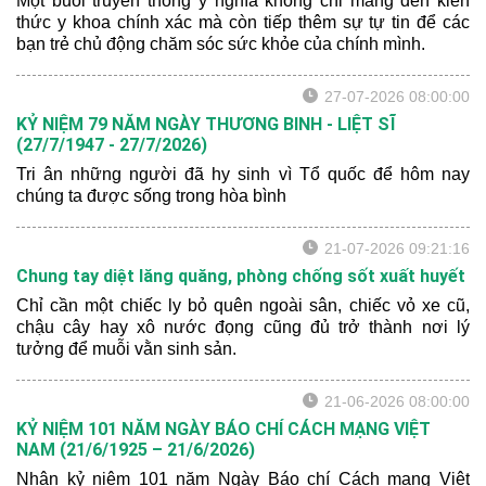
Một buổi truyền thông ý nghĩa không chỉ mang đến kiến
thức y khoa chính xác mà còn tiếp thêm sự tự tin để các
bạn trẻ chủ động chăm sóc sức khỏe của chính mình.
27-07-2026 08:00:00
KỶ NIỆM 79 NĂM NGÀY THƯƠNG BINH - LIỆT SĨ
(27/7/1947 - 27/7/2026)
Tri ân những người đã hy sinh vì Tổ quốc để hôm nay
chúng ta được sống trong hòa bình
21-07-2026 09:21:16
Chung tay diệt lăng quăng, phòng chống sốt xuất huyết
Chỉ cần một chiếc ly bỏ quên ngoài sân, chiếc vỏ xe cũ,
chậu cây hay xô nước đọng cũng đủ trở thành nơi lý
tưởng để muỗi vằn sinh sản.
21-06-2026 08:00:00
KỶ NIỆM 101 NĂM NGÀY BÁO CHÍ CÁCH MẠNG VIỆT
NAM (21/6/1925 – 21/6/2026)
Nhân kỷ niệm 101 năm Ngày Báo chí Cách mạng Việt