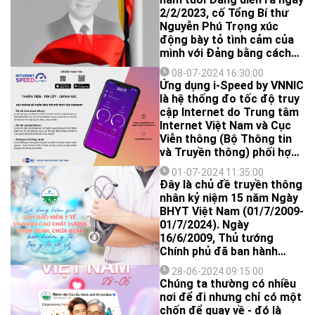
2/2/2023, cố Tổng Bí thư
Nguyễn Phú Trọng xúc
động bày tỏ tình cảm của
mình với Đảng bằng cách
dẫn lời của một bài ca: "Nếu
08-07-2024 16:30:00
là hoa hãy là hoa hướng
Ứng dụng i-Speed by VNNIC
dương; nếu là chim hãy là
là hệ thống đo tốc độ truy
chim câu trắng; nếu là đá
cập Internet do Trung tâm
hãy là đá kim cương; nếu là
Internet Việt Nam và Cục
người hãy là người cộng
Viễn thông (Bộ Thông tin
sản". (Nguồn: Báo điện tử
và Truyền thông) phối hợp
Chính phủ).
xây dựng, phát triển với
01-07-2024 11:35:00
mục tiêu giúp người dùng
Đây là chủ đề truyền thông
tự đo, đánh giá tốc độ
nhân kỷ niệm 15 năm Ngày
Internet của mình và chủ
BHYT Việt Nam (01/7/2009-
động lựa chọn gói cước,
01/7/2024). Ngày
nhà cung cấp dịch vụ phù
16/6/2009, Thủ tướng
hợp.
Chính phủ đã ban hành
Quyết định số 823/QĐ-TTg
28-06-2024 09:15:00
về việc lấy ngày 1 tháng 7
Chúng ta thường có nhiều
hằng năm là "Ngày Bảo
nơi để đi nhưng chỉ có một
hiểm y tế Việt Nam". Sau 15
chốn để quay về - đó là