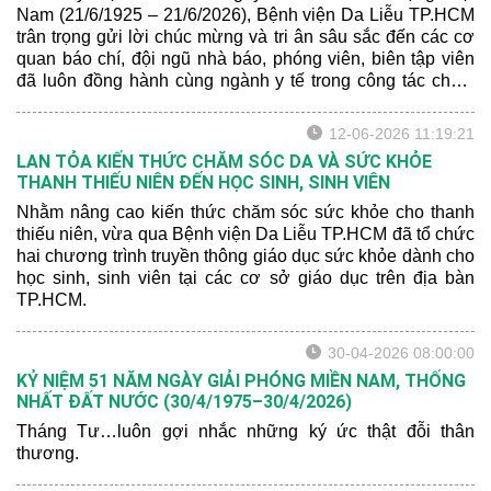
Nam (21/6/1925 – 21/6/2026), Bệnh viện Da Liễu TP.HCM
trân trọng gửi lời chúc mừng và tri ân sâu sắc đến các cơ
quan báo chí, đội ngũ nhà báo, phóng viên, biên tập viên
đã luôn đồng hành cùng ngành y tế trong công tác chăm
sóc và bảo vệ sức khỏe nhân dân.
12-06-2026 11:19:21
LAN TỎA KIẾN THỨC CHĂM SÓC DA VÀ SỨC KHỎE
THANH THIẾU NIÊN ĐẾN HỌC SINH, SINH VIÊN
Nhằm nâng cao kiến thức chăm sóc sức khỏe cho thanh
thiếu niên, vừa qua Bệnh viện Da Liễu TP.HCM đã tổ chức
hai chương trình truyền thông giáo dục sức khỏe dành cho
học sinh, sinh viên tại các cơ sở giáo dục trên địa bàn
TP.HCM.
30-04-2026 08:00:00
KỶ NIỆM 51 NĂM NGÀY GIẢI PHÓNG MIỀN NAM, THỐNG
NHẤT ĐẤT NƯỚC (30/4/1975–30/4/2026)
Tháng Tư…luôn gợi nhắc những ký ức thật đỗi thân
thương.