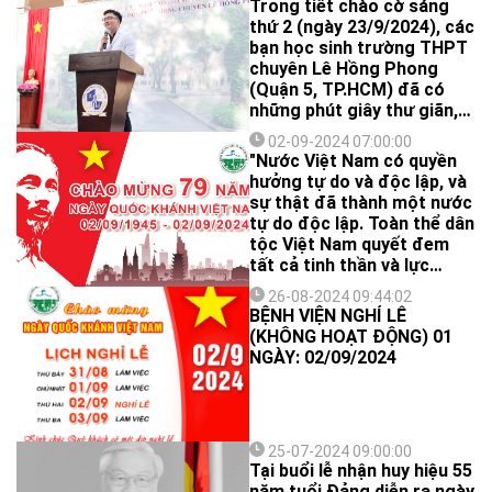
Trong tiết chào cờ sáng
thứ 2 (ngày 23/9/2024), các
bạn học sinh trường THPT
chuyên Lê Hồng Phong
(Quận 5, TP.HCM) đã có
những phút giây thư giãn,
nạp năng lượng đầu tuần
02-09-2024 07:00:00
thông qua chương trình nói
"Nước Việt Nam có quyền
chuyện chuyên đề "Chăm
hưởng tự do và độc lập, và
sóc da mụn tuổi dậy thì".
sự thật đã thành một nước
tự do độc lập. Toàn thể dân
tộc Việt Nam quyết đem
tất cả tinh thần và lực
lượng, tính mạng và của cải
26-08-2024 09:44:02
để giữ vững quyền tự do,
BỆNH VIỆN NGHỈ LỄ
độc lập ấy!"
(KHÔNG HOẠT ĐỘNG) 01
NGÀY: 02/09/2024
25-07-2024 09:00:00
Tại buổi lễ nhận huy hiệu 55
năm tuổi Đảng diễn ra ngày