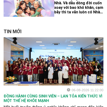
năm, với sự vào cuộc của
Nhà. Và dẫu dòng đời cuốn
toàn hệ thống chính trị,
xoay với bao khó khăn, cạm
chính sách BHYT đã thực
bẫy thì ta vẫn luôn có Nhà
sự đi vào cuộc sống, trở
là chỗ dựa vững chắc ấp
thành nguồn tài chính chủ
ôm và vỗ về.
yếu trong chăm sóc sức
khoẻ nhân dân.
TIN MỚI
06-08-2026 11:22:00
ĐỒNG HÀNH CÙNG SINH VIÊN – LAN TỎA KIẾN THỨC VÌ
MỘT THẾ HỆ KHỎE MẠNH