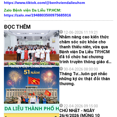
https://www.tiktok.com/@benhviendalieuhcm
Zalo Bệnh viện Da Liễu TP.HCM:
https://zalo.me/1948803500975685916
ĐỌC THÊM
12-06-2026 11:19:21
Nhằm nâng cao kiến thức
chăm sóc sức khỏe cho
thanh thiếu niên, vừa qua
Bệnh viện Da Liễu TP.HCM
đã tổ chức hai chương
trình truyền thông giáo dục
sức khỏe dành cho học
30-04-2026 08:00:00
sinh, sinh viên tại các cơ sở
Tháng Tư…luôn gợi nhắc
giáo dục trên địa bàn
những ký ức thật đỗi thân
TP.HCM.
thương.
22-04-2026 09:15:00
CHỦ NHẬT - NGÀY
26/4/2026 (MÙNG 10