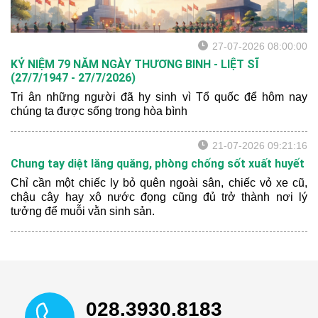
27-07-2026 08:00:00
KỶ NIỆM 79 NĂM NGÀY THƯƠNG BINH - LIỆT SĨ
(27/7/1947 - 27/7/2026)
Tri ân những người đã hy sinh vì Tổ quốc để hôm nay
chúng ta được sống trong hòa bình
21-07-2026 09:21:16
Chung tay diệt lăng quăng, phòng chống sốt xuất huyết
Chỉ cần một chiếc ly bỏ quên ngoài sân, chiếc vỏ xe cũ,
chậu cây hay xô nước đọng cũng đủ trở thành nơi lý
tưởng để muỗi vằn sinh sản.
028.3930.8183