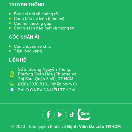
TRUYỀN THÔNG
Báo chí nói về chúng tôi
Cảnh báo tai biến thẩm mỹ
Câu hỏi thường gặp
Chính sách bảo mật và thông tin
GÓC NHÂN ÁI
Câu chuyện sẻ chia
Tấm lòng vàng
LIÊN HỆ
Số 2, đường Nguyễn Thông,
Phường Xuân Hòa (Phường Võ
Thị Sáu, Quận 3 cũ), TP.HCM
(028).3930.8131 (nhấn phím 0)
ZALO OA BV DA LIỄU TPHCM
© 2023 - Bản quyền thuộc về
Bệnh Viện Da Liễu TP.HCM