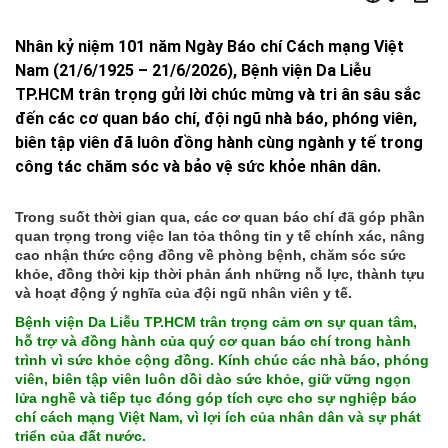
Nhân kỷ niệm 101 năm Ngày Báo chí Cách mạng Việt
Nam (21/6/1925 – 21/6/2026), Bệnh viện Da Liễu
TP.HCM trân trọng gửi lời chúc mừng và tri ân sâu sắc
đến các cơ quan báo chí, đội ngũ nhà báo, phóng viên,
biên tập viên đã luôn đồng hành cùng ngành y tế trong
công tác chăm sóc và bảo vệ sức khỏe nhân dân.
Trong suốt thời gian qua, các cơ quan báo chí đã góp phần
quan trọng trong việc lan tỏa thông tin y tế chính xác, nâng
cao nhận thức cộng đồng về phòng bệnh, chăm sóc sức
khỏe, đồng thời kịp thời phản ánh những nỗ lực, thành tựu
và hoạt động ý nghĩa của đội ngũ nhân viên y tế.
Bệnh viện Da Liễu TP.HCM trân trọng cảm ơn sự quan tâm,
hỗ trợ và đồng hành của quý cơ quan báo chí trong hành
trình vì sức khỏe cộng đồng. Kính chúc các nhà báo, phóng
viên, biên tập viên luôn dồi dào sức khỏe, giữ vững ngọn
lửa nghề và tiếp tục đóng góp tích cực cho sự nghiệp báo
chí cách mạng Việt Nam, vì lợi ích của nhân dân và sự phát
triển của đất nước.