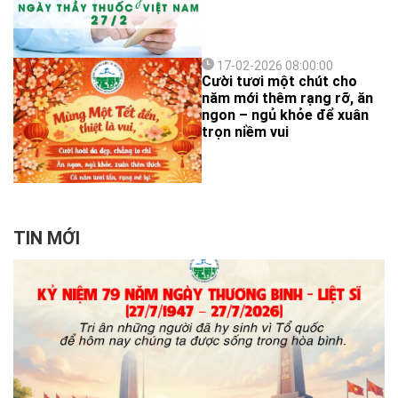
dị: Mong muốn của gia đình
và sự nỗ lực của một người
con muốn làm gương cho
các em.
17-02-2026 08:00:00
Cười tươi một chút cho
năm mới thêm rạng rỡ, ăn
ngon – ngủ khỏe để xuân
trọn niềm vui
TIN MỚI