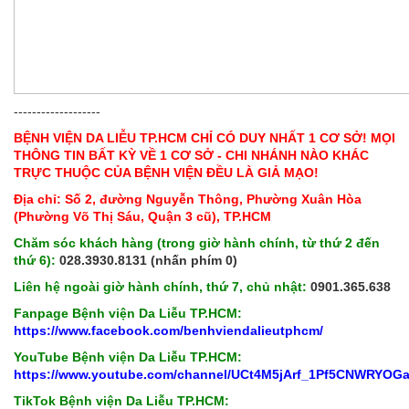
-------------------
BỆNH VIỆN DA LIỄU TP.HCM CHỈ CÓ DUY NHẤT 1 CƠ SỞ! MỌI
THÔNG TIN BẤT KỲ VỀ 1 CƠ SỞ - CHI NHÁNH NÀO KHÁC
TRỰC THUỘC CỦA BỆNH VIỆN ĐỀU LÀ GIẢ MẠO!
Địa chỉ: Số 2, đường Nguyễn Thông, Phường Xuân Hòa
(Phường Võ Thị Sáu, Quận 3 cũ), TP.HCM
Chăm sóc khách hàng (trong giờ hành chính, từ thứ 2 đến
thứ 6):
028.3930.8131 (nhấn phím 0)
Liên hệ ngoài giờ hành chính, thứ 7, chủ nhật:
0901.365.638
Fanpage Bệnh viện Da Liễu TP.HCM:
https://www.facebook.com/benhviendalieutphcm/
YouTube Bệnh viện Da Liễu TP.HCM:
https://www.youtube.com/channel/UCt4M5jArf_1Pf5CNWRYOG
TikTok Bệnh viện Da Liễu TP.HCM: