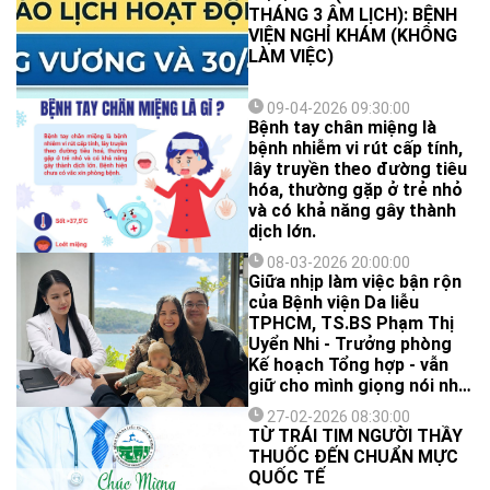
THÁNG 3 ÂM LỊCH): BỆNH
VIỆN NGHỈ KHÁM (KHÔNG
LÀM VIỆC)
09-04-2026 09:30:00
Bệnh tay chân miệng là
bệnh nhiễm vi rút cấp tính,
lây truyền theo đường tiêu
hóa, thường gặp ở trẻ nhỏ
và có khả năng gây thành
dịch lớn.
08-03-2026 20:00:00
Giữa nhịp làm việc bận rộn
của Bệnh viện Da liễu
TPHCM, TS.BS Phạm Thị
Uyển Nhi - Trưởng phòng
Kế hoạch Tổng hợp - vẫn
giữ cho mình giọng nói nhẹ
nhàng và nụ cười điềm tĩnh.
27-02-2026 08:30:00
Hành trình đến với ngành y
TỪ TRÁI TIM NGƯỜI THẦY
của chị không bắt đầu từ
THUỐC ĐẾN CHUẨN MỰC
một giấc mơ quá rõ ràng,
QUỐC TẾ
mà từ một “cơ duyên” giản