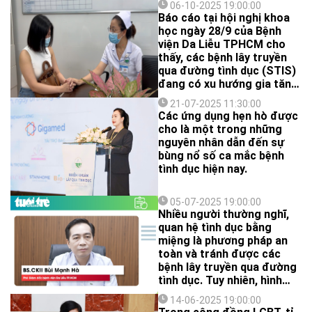
06-10-2025 19:00:00
Báo cáo tại hội nghị khoa
học ngày 28/9 của Bệnh
viện Da Liễu TPHCM cho
thấy, các bệnh lây truyền
qua đường tình dục (STIS)
đang có xu hướng gia tăng
trong cộng đồng và tấn
21-07-2025 11:30:00
công nhóm trẻ dưới 18
Các ứng dụng hẹn hò được
tuổi.
cho là một trong những
nguyên nhân dẫn đến sự
bùng nổ số ca mắc bệnh
tình dục hiện nay.
05-07-2025 19:00:00
Nhiều người thường nghĩ,
quan hệ tình dục bằng
miệng là phương pháp an
toàn và tránh được các
bệnh lây truyền qua đường
tình dục. Tuy nhiên, hình
thức quan hệ này lại tiềm
14-06-2025 19:00:00
ẩn nhiều nguy cơ mắc bệnh