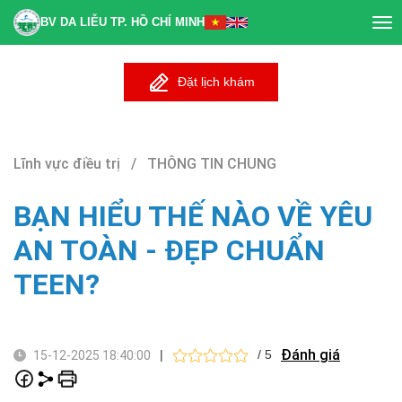
BV DA LIỄU TP. HỒ CHÍ MINH
Tog
nav
Đặt lịch khám
Lĩnh vực điều trị / THÔNG TIN CHUNG
BẠN HIỂU THẾ NÀO VỀ YÊU
AN TOÀN - ĐẸP CHUẨN
TEEN?
Đánh giá
|
/ 5
15-12-2025 18:40:00