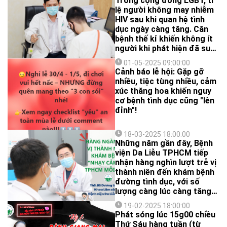
Trong cộng đồng LGBT, tỉ
đáng kể, BS.CKII Bùi Mạnh
lệ người không may nhiễm
Hà - Phó Giám đốc Bệnh
HIV sau khi quan hệ tình
viện Da Liễu TP.HCM sẽ giải
dục ngày càng tăng. Căn
đáp cho bạn ngay sau đây,
bệnh thế kỉ khiến không ít
cùng xem nha!
người khi phát hiện đã suy
sụp, thậm chí đánh mất
01-05-2025 09:00:00
chính mình và vô tình trở
Cảnh báo lễ hội: Gặp gỡ
thành nguồn lây cho xã hội
nhiều, tiệc tùng nhiều, cảm
nếu không được can thiệp
xúc thăng hoa khiến nguy
y tế cùng tâm lý sớm.
cơ bệnh tình dục cũng "lên
đỉnh"!
18-03-2025 18:00:00
Những năm gần đây, Bệnh
viện Da Liễu TPHCM tiếp
nhận hàng nghìn lượt trẻ vị
thành niên đến khám bệnh
đường tình dục, với số
lượng càng lúc càng tăng
cao.
19-02-2025 18:00:00
Phát sóng lúc 15g00 chiều
Thứ Sáu hàng tuần (từ