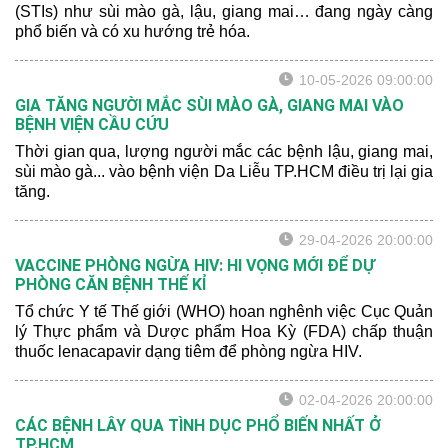
(STIs) như sùi mào gà, lậu, giang mai… đang ngày càng
phổ biến và có xu hướng trẻ hóa.
10-05-2026 09:00:00
GIA TĂNG NGƯỜI MẮC SÙI MÀO GÀ, GIANG MAI VÀO
BỆNH VIỆN CẦU CỨU
Thời gian qua, lượng người mắc các bệnh lậu, giang mai,
sùi mào gà... vào bệnh viện Da Liễu TP.HCM điều trị lại gia
tăng.
29-04-2026 20:00:00
VACCINE PHÒNG NGỪA HIV: HI VỌNG MỚI ĐỂ DỰ
PHÒNG CĂN BỆNH THẾ KỈ
Tổ chức Y tế Thế giới (WHO) hoan nghênh việc Cục Quản
lý Thực phẩm và Dược phẩm Hoa Kỳ (FDA) chấp thuận
thuốc lenacapavir dạng tiêm để phòng ngừa HIV.
02-04-2026 20:00:00
CÁC BỆNH LÂY QUA TÌNH DỤC PHỔ BIẾN NHẤT Ở
TP.HCM