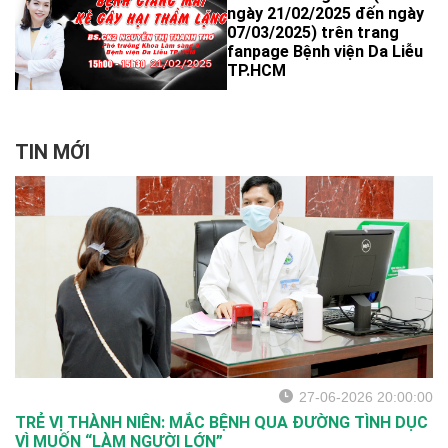
ngày 21/02/2025 đến ngày
07/03/2025) trên trang
fanpage Bệnh viện Da Liễu
TP.HCM
TIN MỚI
27-06-2026 20:00:00
TRẺ VỊ THÀNH NIÊN: MẮC BỆNH QUA ĐƯỜNG TÌNH DỤC
VÌ MUỐN “LÀM NGƯỜI LỚN”