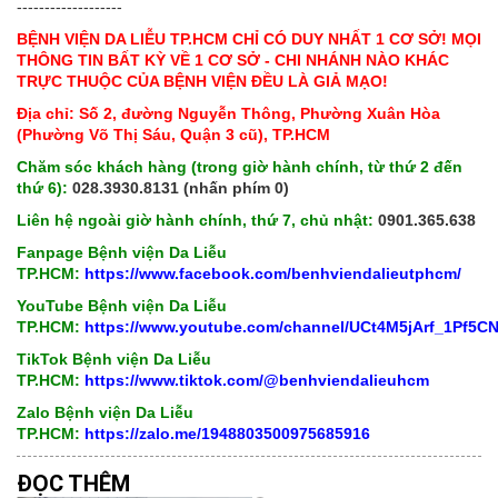
-------------------
BỆNH VIỆN DA LIỄU TP.HCM CHỈ CÓ DUY NHẤT 1 CƠ SỞ! MỌI
THÔNG TIN BẤT KỲ VỀ 1 CƠ SỞ - CHI NHÁNH NÀO KHÁC
TRỰC THUỘC CỦA BỆNH VIỆN ĐỀU LÀ GIẢ MẠO!
Địa chỉ: Số 2, đường Nguyễn Thông, Phường Xuân Hòa
(Phường Võ Thị Sáu, Quận 3 cũ), TP.HCM
Chăm sóc khách hàng (trong giờ hành chính, từ thứ 2 đến
thứ 6):
028.3930.8131 (nhấn phím 0)
Liên hệ ngoài giờ hành chính, thứ 7, chủ nhật:
0901.365.638
Fanpage Bệnh viện Da Liễu
TP.HCM:
https://www.facebook.com/benhviendalieutphcm/
YouTube Bệnh viện Da Liễu
TP.HCM:
https://www.youtube.com/channel/UCt4M5jArf_1Pf5
TikTok Bệnh viện Da Liễu
TP.HCM:
https://www.tiktok.com/@benhviendalieuhcm
Zalo Bệnh viện Da Liễu
TP.HCM:
https://zalo.me/1948803500975685916
ĐỌC THÊM