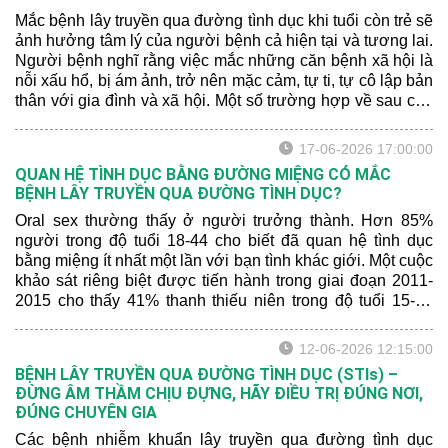
Mắc bệnh lây truyền qua đường tình dục khi tuổi còn trẻ sẽ
ảnh hưởng tâm lý của người bệnh cả hiện tại và tương lai.
Người bệnh nghĩ rằng việc mắc những căn bệnh xã hội là
nỗi xấu hổ, bị ám ảnh, trở nên mặc cảm, tự ti, tự cô lập bản
thân với gia đình và xã hội. Một số trường hợp về sau còn
rơi vào cảm giác sợ quan hệ tình dục do sợ bị tái nhiễm
hoặc sợ lây lan cho bạn tình, lo lắng bạn tình phát hiện
17-06-2026 17:00:00
mình đã từng bị nhiễm bệnh.
QUAN HỆ TÌNH DỤC BẰNG ĐƯỜNG MIỆNG CÓ MẮC
BỆNH LÂY TRUYỀN QUA ĐƯỜNG TÌNH DỤC?
Oral sex thường thấy ở người trưởng thành. Hơn 85%
người trong độ tuổi 18-44 cho biết đã quan hệ tình dục
bằng miệng ít nhất một lần với bạn tình khác giới. Một cuộc
khảo sát riêng biệt được tiến hành trong giai đoạn 2011-
2015 cho thấy 41% thanh thiếu niên trong độ tuổi 15-19
cho biết đã quan hệ tình dục bằng miệng với bạn tình khác
giới.
12-06-2026 12:15:00
BỆNH LÂY TRUYỀN QUA ĐƯỜNG TÌNH DỤC (STIs) –
ĐỪNG ÂM THẦM CHỊU ĐỰNG, HÃY ĐIỀU TRỊ ĐÚNG NƠI,
ĐÚNG CHUYÊN GIA
Các bệnh nhiễm khuẩn lây truyền qua đường tình dục