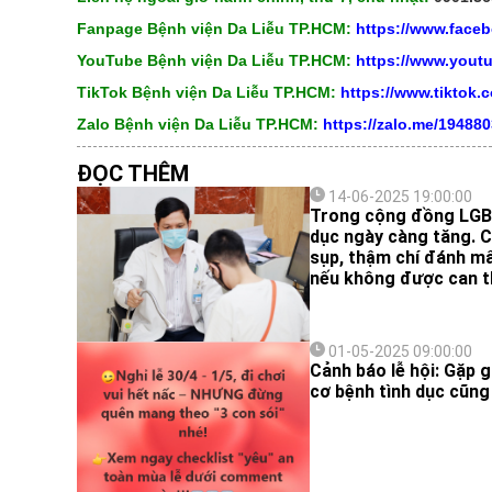
Fanpage Bệnh viện Da Liễu TP.HCM:
https://www.face
YouTube Bệnh viện Da Liễu TP.HCM:
https://www.you
TikTok Bệnh viện Da Liễu TP.HCM:
https://www.tiktok
Zalo Bệnh viện Da Liễu TP.HCM:
https://zalo.me/19488
ĐỌC THÊM
14-06-2025 19:00:00
Trong cộng đồng LGBT,
dục ngày càng tăng. Că
sụp, thậm chí đánh mất
nếu không được can th
01-05-2025 09:00:00
Cảnh báo lễ hội: Gặp g
cơ bệnh tình dục cũng 