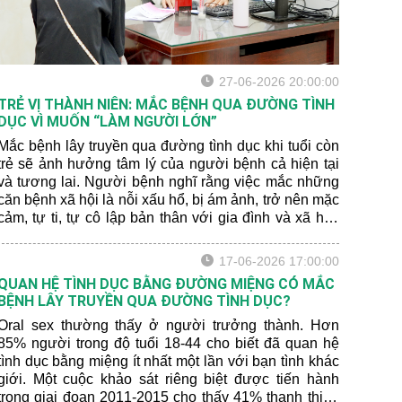
27-06-2026 20:00:00
TRẺ VỊ THÀNH NIÊN: MẮC BỆNH QUA ĐƯỜNG TÌNH
DỤC VÌ MUỐN “LÀM NGƯỜI LỚN”
Mắc bệnh lây truyền qua đường tình dục khi tuổi còn
trẻ sẽ ảnh hưởng tâm lý của người bệnh cả hiện tại
và tương lai. Người bệnh nghĩ rằng việc mắc những
căn bệnh xã hội là nỗi xấu hổ, bị ám ảnh, trở nên mặc
cảm, tự ti, tự cô lập bản thân với gia đình và xã hội.
Một số trường hợp về sau còn rơi vào cảm giác sợ
quan hệ tình dục do sợ bị tái nhiễm hoặc sợ lây lan
17-06-2026 17:00:00
cho bạn tình, lo lắng bạn tình phát hiện mình đã từng
QUAN HỆ TÌNH DỤC BẰNG ĐƯỜNG MIỆNG CÓ MẮC
bị nhiễm bệnh.
BỆNH LÂY TRUYỀN QUA ĐƯỜNG TÌNH DỤC?
Oral sex thường thấy ở người trưởng thành. Hơn
85% người trong độ tuổi 18-44 cho biết đã quan hệ
tình dục bằng miệng ít nhất một lần với bạn tình khác
giới. Một cuộc khảo sát riêng biệt được tiến hành
trong giai đoạn 2011-2015 cho thấy 41% thanh thiếu