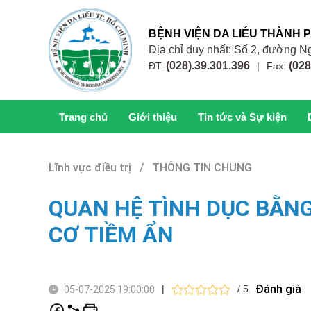
BỆNH VIỆN DA LIỄU THÀNH 
Địa chỉ duy nhất: Số 2, đường
(028).39.301.396
(028
ĐT:
|
Fax:
Trang chủ
Giới thiệu
Tin tức và Sự kiện
Lĩnh vực điều trị / THÔNG TIN CHUNG
QUAN HỆ TÌNH DỤC BẰN
CƠ TIỀM ẨN
Đánh giá
|
/ 5
05-07-2025 19:00:00