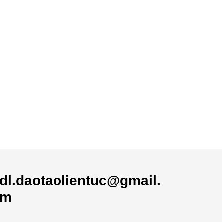
dl.daotaolientuc@gmail.
om