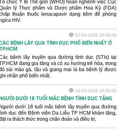
Tổ chức Y tế Thế giới (WHO) hoan nghênh việc Cục
Quản lý Thực phẩm và Dược phẩm Hoa Kỳ (FDA)
chấp thuận thuốc lenacapavir dạng tiêm để phòng
ngừa HIV.
02-04-2026 20:00:00
CÁC BỆNH LÂY QUA TÌNH DỤC PHỔ BIẾN NHẤT Ở
TP.HCM
Các bệnh lây truyền qua đường tình dục (STIs) tại
TP.HCM đang gia tăng và có xu hướng trẻ hóa, trong
đó sùi mào gà, lậu và giang mai là ba bệnh lý được
ghi nhận phổ biến nhất.
14-03-2026 10:00:00
NGƯỜI DƯỚI 18 TUỔI MẮC BỆNH TÌNH DỤC TĂNG
Người dưới 18 tuổi mắc bệnh lây truyền qua đường
tình dục đến Bệnh viện Da Liễu TP HCM khám tăng,
đặt ra thách thức trong chẩn đoán và điều trị.