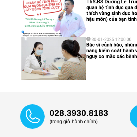
ThS.BS Dương Lê Trun
quan hệ tình dục qua 
thích vùng sinh dục h
hậu môn) của bạn tình
30-01-2025 12:00:00
Bác sĩ cảnh báo, những
năng kiểm soát hành v
nguy cơ mắc các bệnh
028.3930.8183
(trong giờ hành chính)