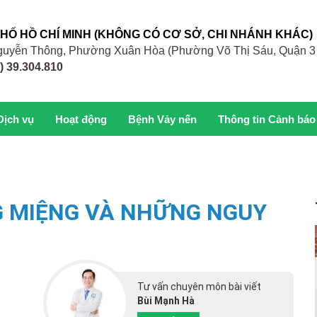
PHỐ HỒ CHÍ MINH (KHÔNG CÓ CƠ SỞ, CHI NHÁNH KHÁC)
 Nguyễn Thông, Phường Xuân Hòa (Phường Võ Thị Sáu, Quận 3
) 39.304.810
Dịch vụ
Hoạt động
Bệnh Vảy nến
Thông tin Cảnh báo
G MIỆNG VÀ NHỮNG NGUY
Tư vấn chuyên môn bài viết
Bùi Mạnh Hà