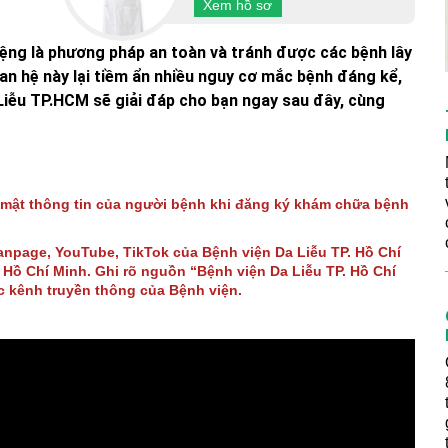
Xem hồ sơ
iệng là phương pháp an toàn và tránh được các bệnh lây
uan hệ này lại tiềm ẩn nhiều nguy cơ mắc bệnh đáng kể,
Liễu TP.HCM sẽ giải đáp cho bạn ngay sau đây, cùng
 mật thông tin của người bệnh khi đăng ký khám chữa bệnh
Fanpage, YouTube, TikTok của Bệnh viện Da Liễu TP. Hồ Chí
Hồ Chí Minh. Ghi rõ nguồn “Bệnh viện Da Liễu TP. Hồ Chí
ác kênh truyền thông của Bệnh viện.