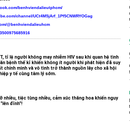
book.com/benhviendalieutphcm/
tube.com/channel/UCt4M5jArf_1Pf5CNWRYOGag
.com/@benhviendalieuhcm
03500975685916
 tỉ lệ người không may nhiễm HIV sau khi quan hệ tình
n bệnh thế kỉ khiến không ít người khi phát hiện đã suy
 chính mình và vô tình trở thành nguồn lây cho xã hội
iệp y tế cùng tâm lý sớm.
ỡ nhiều, tiệc tùng nhiều, cảm xúc thăng hoa khiến nguy
"lên đỉnh"!