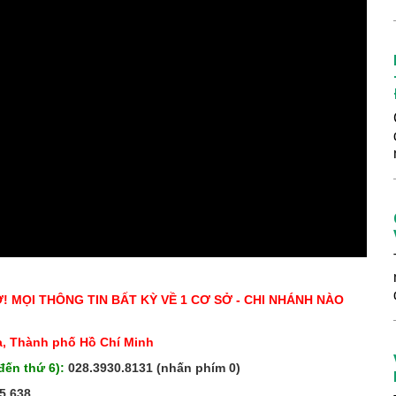
Ở! MỌI THÔNG TIN BẤT KỲ VỀ 1 CƠ SỞ - CHI NHÁNH NÀO
, Thành phố Hồ Chí Minh
đến thứ 6):
028.3930.8131 (nhấn phím 0)
5.638