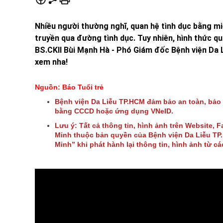
Nhiều người thường nghĩ, quan hệ tình dục bằng m
truyền qua đường tình dục. Tuy nhiên, hình thức q
BS.CKII Bùi Mạnh Hà - Phó Giám đốc Bệnh viện Da 
xem nha!
Nguồn: Báo Tuổi trẻ
Bệnh viện Da Liễu TP.HCM đảm bảo an toàn, bảo
bằng CCCD hoặc ứng dụng VNeID.
Lưu ý: Tất cả thông tin, hình ảnh trên Website, 
Minh thuộc bản quyền của Bệnh viện Da Liễu TP. 
Minh” khi phát hành lại thông tin, hình ảnh từ c