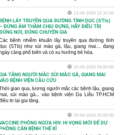
niên trong độ tuổi 15-19 cho biết đã quan hệ tình dục
bằng miệng với bạn tình khác giới.
12-06-2026 12:15:00
BỆNH LÂY TRUYỀN QUA ĐƯỜNG TÌNH DỤC (STIs)
– ĐỪNG ÂM THẦM CHỊU ĐỰNG, HÃY ĐIỀU TRỊ
ĐÚNG NƠI, ĐÚNG CHUYÊN GIA
Các bệnh nhiễm khuẩn lây truyền qua đường tình
dục (STIs) như sùi mào gà, lậu, giang mai… đang
ngày càng phổ biến và có xu hướng trẻ hóa.
10-05-2026 09:00:00
GIA TĂNG NGƯỜI MẮC SÙI MÀO GÀ, GIANG MAI
VÀO BỆNH VIỆN CẦU CỨU
Thời gian qua, lượng người mắc các bệnh lậu, giang
mai, sùi mào gà... vào bệnh viện Da Liễu TP.HCM
điều trị lại gia tăng.
29-04-2026 20:00:00
VACCINE PHÒNG NGỪA HIV: HI VỌNG MỚI ĐỂ DỰ
PHÒNG CĂN BỆNH THẾ KỈ