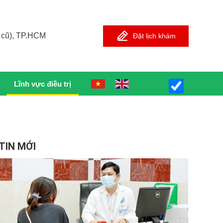
 cũ), TP.HCM
Đặt lịch khám
Lĩnh vực điều trị
TIN MỚI