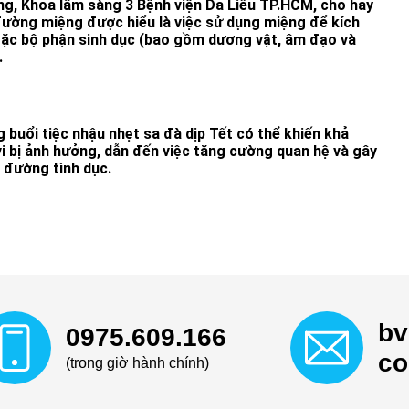
g, Khoa lâm sàng 3 Bệnh viện Da Liễu TP.HCM, cho hay
đường miệng được hiểu là việc sử dụng miệng để kích
oặc bộ phận sinh dục (bao gồm dương vật, âm đạo và
.
 buổi tiệc nhậu nhẹt sa đà dịp Tết có thể khiến khả
i bị ảnh hưởng, dẫn đến việc tăng cường quan hệ và gây
 đường tình dục.
bv
0975.609.166
c
(trong giờ hành chính)