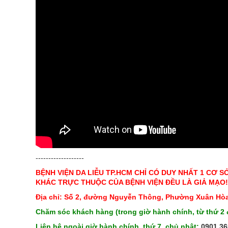
-------------------
BỆNH VIỆN DA LIỄU TP.HCM CHỈ CÓ DUY NHẤT 1 CƠ S
KHÁC TRỰC THUỘC CỦA BỆNH VIỆN ĐỀU LÀ GIẢ MẠO!
Địa chỉ: Số 2, đường Nguyễn Thông, Phường Xuân Hòa
Chăm sóc khách hàng (trong giờ hành chính, từ thứ 2 
Liên hệ ngoài giờ hành chính, thứ 7, chủ nhật:
0901.36