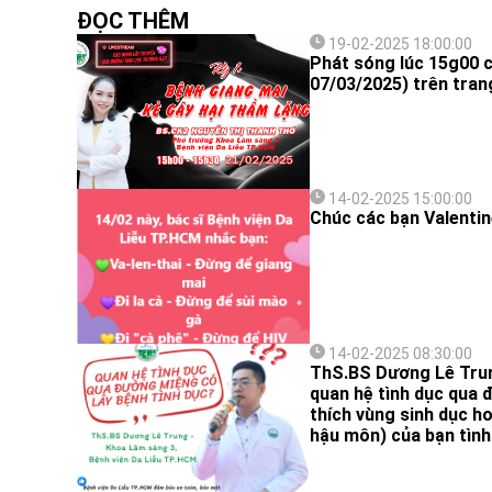
ĐỌC THÊM
19-02-2025 18:00:00
Phát sóng lúc 15g00 
07/03/2025) trên tran
14-02-2025 15:00:00
Chúc các bạn Valentin
14-02-2025 08:30:00
ThS.BS Dương Lê Trun
quan hệ tình dục qua 
thích vùng sinh dục h
hậu môn) của bạn tình