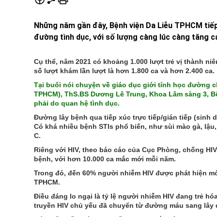
Những năm gần đây, Bệnh viện Da Liễu TPHCM tiếp 
đường tình dục, với số lượng càng lúc càng tăng c
Cụ thể, năm 2021 có khoảng 1.000 lượt trẻ vị thành n
số lượt khám lần lượt là hơn 1.800 ca và hơn 2.400 ca.
Tại buổi nói chuyện về giáo dục giới tính học đường 
TPHCM), ThS.BS Dương Lê Trung, Khoa Lâm sàng 3, Bệ
phải do quan hệ tình dục.
Đường lây bệnh qua tiếp xúc trực tiếp/gián tiếp (sinh
Có khá nhiều bệnh STIs phổ biến, như sùi mào gà, lậu,
C.
Riêng với HIV, theo báo cáo của Cục Phòng, chống HIV
bệnh, với hơn 10.000 ca mắc mới mỗi năm.
Trong đó, đến 60% người nhiễm HIV được phát hiện m
TPHCM.
Điều đáng lo ngại là tỷ lệ người nhiễm HIV đang trẻ h
truyền HIV chủ yếu đã chuyển từ đường máu sang lây 