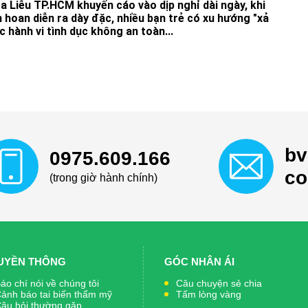
a Liễu TP.HCM khuyến cáo vào dịp nghỉ dài ngày, khi
ên hoan diễn ra dày đặc, nhiều bạn trẻ có xu hướng "xả
c hành vi tình dục không an toàn...
bv
0975.609.166
c
(trong giờ hành chính)
UYỀN THÔNG
GÓC NHÂN ÁI
áo chí nói về chúng tôi
Câu chuyện sẻ chia
ảnh báo tai biến thẩm mỹ
Tấm lòng vàng
âu hỏi thường gặp