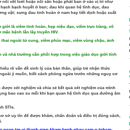
nổi vết loét hoặc nổi sẩn hoặc phát ban ở các vị trí như
 hạch bạch huyết ở bẹn; đau khi quan hệ tình dục, đau
ương vật; sưng đau tinh hoàn ở nam hay tiết dịch hoặc xuất
iới là viêm tinh hoàn, hẹp niệu đạo, viêm trực tràng, vô
 mắc bệnh lẫn lây truyền HIV.
 thai ngoài tử cung, viêm phúc mạc, viêm vùng chậu, ảnh
h và nhà trường cần phối hợp trong việc giáo dục giới tính
 hiểu rõ vấn đề sinh lý của bản thân, giúp trẻ nhận thức
ai ngoài ý muốn, biết cách phòng ngừa trước những nguy cơ
n được xét nghiệm và chia sẻ kết quả xét nghiệm của mình
 dụng bao cao su mỗi khi bạn quan hệ tình dục qua đường âm
h STIs.
ơ sở uy tín để được khám, chẩn đoán và điều trị đúng cách,
.
ng-ngan-tre-vi-thanh-nien-kham-benh-nhay-cam-o-tphcm-