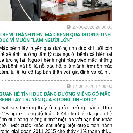
27-06-2026 20:00:00
TRẺ VỊ THÀNH NIÊN: MẮC BỆNH QUA ĐƯỜNG TÌNH
DỤC VÌ MUỐN “LÀM NGƯỜI LỚN”
Mắc bệnh lây truyền qua đường tình dục khi tuổi còn
trẻ sẽ ảnh hưởng tâm lý của người bệnh cả hiện tại
và tương lai. Người bệnh nghĩ rằng việc mắc những
căn bệnh xã hội là nỗi xấu hổ, bị ám ảnh, trở nên mặc
cảm, tự ti, tự cô lập bản thân với gia đình và xã hội.
Một số trường hợp về sau còn rơi vào cảm giác sợ
quan hệ tình dục do sợ bị tái nhiễm hoặc sợ lây lan
17-06-2026 17:00:00
cho bạn tình, lo lắng bạn tình phát hiện mình đã từng
QUAN HỆ TÌNH DỤC BẰNG ĐƯỜNG MIỆNG CÓ MẮC
bị nhiễm bệnh.
BỆNH LÂY TRUYỀN QUA ĐƯỜNG TÌNH DỤC?
Oral sex thường thấy ở người trưởng thành. Hơn
85% người trong độ tuổi 18-44 cho biết đã quan hệ
tình dục bằng miệng ít nhất một lần với bạn tình khác
giới. Một cuộc khảo sát riêng biệt được tiến hành
trong giai đoạn 2011-2015 cho thấy 41% thanh thiếu