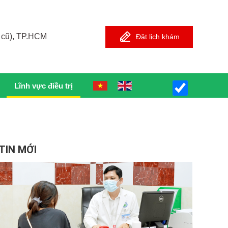
 cũ), TP.HCM
Đặt lịch khám
Lĩnh vực điều trị
TIN MỚI