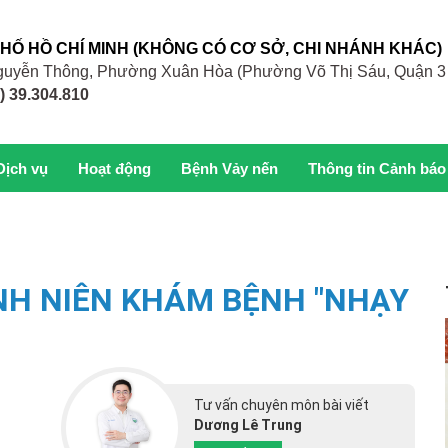
PHỐ HỒ CHÍ MINH (KHÔNG CÓ CƠ SỞ, CHI NHÁNH KHÁC)
 Nguyễn Thông, Phường Xuân Hòa (Phường Võ Thị Sáu, Quận 3
) 39.304.810
Dịch vụ
Hoạt động
Bệnh Vảy nến
Thông tin Cảnh báo
NH NIÊN KHÁM BỆNH "NHẠY
M
Tư vấn chuyên môn bài viết
Dương Lê Trung