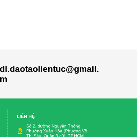
dl.daotaolientuc@gmail.
om
LIÊN HỆ
Số 2, đường Nguyễn Thông,
Phường Xuân Hòa (Phường Võ
Thị Sáu, Quận 3 cũ), TP.HCM