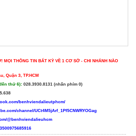
Ở! MỌI THÔNG TIN BẤT KỲ VỀ 1 CƠ SỞ - CHI NHÁNH NÀO
áu, Quận 3, TP.HCM
đến thứ 6):
028.3930.8131 (nhấn phím 0)
5.638
book.com/benhviendalieutphcm/
tube.com/channel/UCt4M5jArf_1Pf5CNWRYOGag
.com/@benhviendalieuhcm
03500975685916