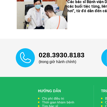
Các bác sĩ Bệnh viện D
các buổi tiệc tùng, li
hơi", từ đó dẫn đến cá
028.3930.8183
(trong giờ hành chính)
HƯỚNG DẪN
TR
Chi phí điều trị
B
Thời gian khám bệnh
C
Tìm bác sĩ
C