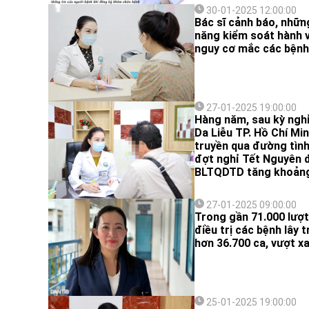
30-01-2025 12:00:00
Bác sĩ cảnh báo, những
năng kiểm soát hành v
nguy cơ mắc các bệnh
27-01-2025 19:00:00
Hàng năm, sau kỳ nghỉ
Da Liễu TP. Hồ Chí Mi
truyền qua đường tình
đợt nghỉ Tết Nguyên 
BLTQDTD tăng khoảng 
27-01-2025 09:00:00
Trong gần 71.000 lượt
điều trị các bệnh lây
hơn 36.700 ca, vượt x
25-01-2025 19:00:00