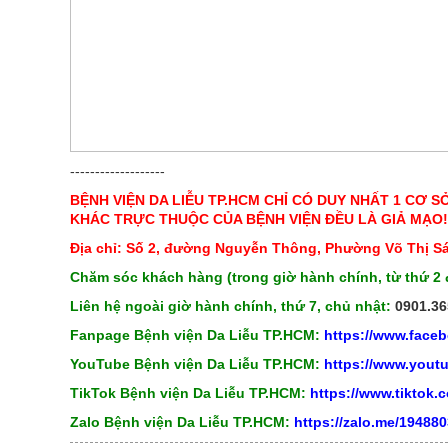
-------------------
BỆNH VIỆN DA LIỄU TP.HCM CHỈ CÓ DUY NHẤT 1 CƠ S
KHÁC TRỰC THUỘC CỦA BỆNH VIỆN ĐỀU LÀ GIẢ MẠO!
Địa chỉ: Số 2, đường Nguyễn Thông, Phường Võ Thị S
Chăm sóc khách hàng (trong giờ hành chính, từ thứ 2 
Liên hệ ngoài giờ hành chính, thứ 7, chủ nhật:
0901.36
Fanpage Bệnh viện Da Liễu TP.HCM:
https://www.face
YouTube Bệnh viện Da Liễu TP.HCM:
https://www.you
TikTok Bệnh viện Da Liễu TP.HCM:
https://www.tiktok
Zalo Bệnh viện Da Liễu TP.HCM:
https://zalo.me/19488