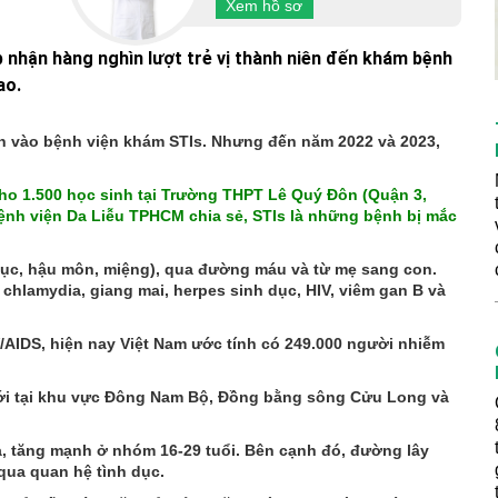
Xem hồ sơ
nhận hàng nghìn lượt trẻ vị thành niên đến khám bệnh
ao.
iên vào bệnh viện khám STIs. Nhưng đến năm 2022 và 2023,
cho 1.500 học sinh tại Trường THPT Lê Quý Đôn (Quận 3,
nh viện Da Liễu TPHCM chia sẻ, STIs là những bệnh bị mắc
 dục, hậu môn, miệng), qua đường máu và từ mẹ sang con.
 chlamydia, giang mai, herpes sinh dục, HIV, viêm gan B và
/AIDS, hiện nay Việt Nam ước tính có 249.000 người nhiễm
ới tại khu vực Đông Nam Bộ, Đồng bằng sông Cửu Long và
óa, tăng mạnh ở nhóm 16-29 tuổi. Bên cạnh đó, đường lây
qua quan hệ tình dục.