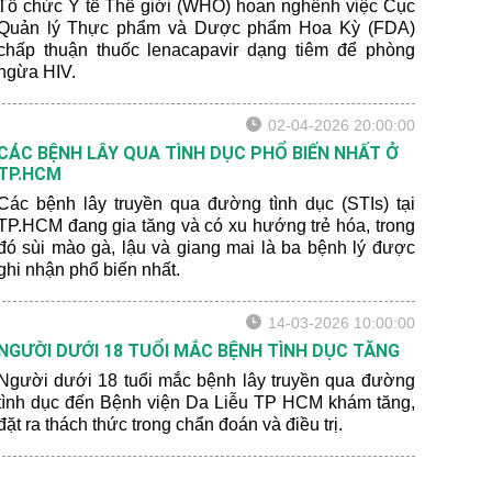
Tổ chức Y tế Thế giới (WHO) hoan nghênh việc Cục
Quản lý Thực phẩm và Dược phẩm Hoa Kỳ (FDA)
chấp thuận thuốc lenacapavir dạng tiêm để phòng
ngừa HIV.
02-04-2026 20:00:00
CÁC BỆNH LÂY QUA TÌNH DỤC PHỔ BIẾN NHẤT Ở
TP.HCM
Các bệnh lây truyền qua đường tình dục (STIs) tại
TP.HCM đang gia tăng và có xu hướng trẻ hóa, trong
đó sùi mào gà, lậu và giang mai là ba bệnh lý được
ghi nhận phổ biến nhất.
14-03-2026 10:00:00
NGƯỜI DƯỚI 18 TUỔI MẮC BỆNH TÌNH DỤC TĂNG
Người dưới 18 tuổi mắc bệnh lây truyền qua đường
tình dục đến Bệnh viện Da Liễu TP HCM khám tăng,
đặt ra thách thức trong chẩn đoán và điều trị.