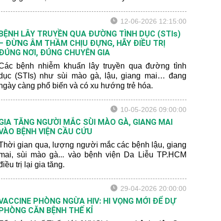
niên trong độ tuổi 15-19 cho biết đã quan hệ tình dục
bằng miệng với bạn tình khác giới.
12-06-2026 12:15:00
BỆNH LÂY TRUYỀN QUA ĐƯỜNG TÌNH DỤC (STIs)
– ĐỪNG ÂM THẦM CHỊU ĐỰNG, HÃY ĐIỀU TRỊ
ĐÚNG NƠI, ĐÚNG CHUYÊN GIA
Các bệnh nhiễm khuẩn lây truyền qua đường tình
dục (STIs) như sùi mào gà, lậu, giang mai… đang
ngày càng phổ biến và có xu hướng trẻ hóa.
10-05-2026 09:00:00
GIA TĂNG NGƯỜI MẮC SÙI MÀO GÀ, GIANG MAI
VÀO BỆNH VIỆN CẦU CỨU
Thời gian qua, lượng người mắc các bệnh lậu, giang
mai, sùi mào gà... vào bệnh viện Da Liễu TP.HCM
điều trị lại gia tăng.
29-04-2026 20:00:00
VACCINE PHÒNG NGỪA HIV: HI VỌNG MỚI ĐỂ DỰ
PHÒNG CĂN BỆNH THẾ KỈ