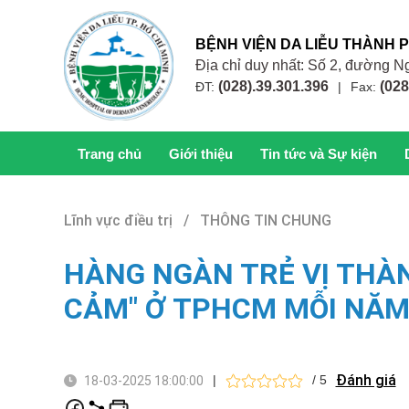
BỆNH VIỆN DA LIỄU THÀNH 
Địa chỉ duy nhất: Số 2, đường
(028).39.301.396
(028
ĐT:
|
Fax:
Trang chủ
Giới thiệu
Tin tức và Sự kiện
Lĩnh vực điều trị / THÔNG TIN CHUNG
HÀNG NGÀN TRẺ VỊ THÀ
CẢM" Ở TPHCM MỖI NĂ
Đánh giá
|
/ 5
18-03-2025 18:00:00