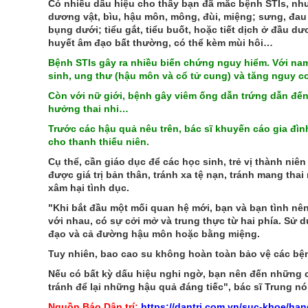
Có nhiều dấu hiệu cho thấy bạn đã mắc bệnh STIs, như 
dương vật, bìu, hậu môn, mông, đùi, miệng; sưng, đau
bụng dưới; tiểu gắt, tiểu buốt, hoặc tiết dịch ở đầu d
huyết âm đạo bất thường, có thể kèm mùi hôi…
Bệnh STIs gây ra nhiều biến chứng nguy hiểm. Với nam g
sinh, ung thư (hậu môn và cổ tử cung) và tăng nguy cơ
Còn với nữ giới, bệnh gây viêm ống dẫn trứng dẫn đến
hưởng thai nhi…
Trước các hậu quả nêu trên, bác sĩ khuyến cáo gia đìn
cho thanh thiếu niên.
Cụ thể, cần giáo dục để các học sinh, trẻ vị thành niên
được giá trị bản thân, tránh xa tệ nạn, tránh mang th
xâm hại tình dục.
"Khi bắt đầu một mối quan hệ mới, bạn và bạn tình nê
với nhau, có sự cởi mở và trung thực từ hai phía. Sử
đạo và cả đường hậu môn hoặc bằng miệng.
Tuy nhiên, bao cao su không hoàn toàn bảo vệ các bện
Nếu có bất kỳ dấu hiệu nghi ngờ, bạn nên đến những c
tránh để lại những hậu quả đáng tiếc", bác sĩ Trung nói
Nguồn Báo Dân trí:
https://dantri.com.vn/suc-khoe/ha