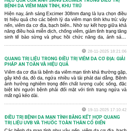
HIỆU QUẢ CỦA ÁNH SÁNG EXCIMER TRONG ĐIỀU TRỊ
BỆNH DA VIÊM MẠN TÍNH, KHU TRÚ
Hiện nay, ánh sáng Excimer 308nm đang là lựa chọn điều
trị hiệu quả cho các bệnh lý da viêm mạn tính khu trú: vảy
nến, viêm da cơ địa, bạch biến.. Nhờ sự kết hợp giữa khả
năng điều hoà miễn dịch, chống viêm, giảm tình trạng tăng
sinh tế bào sừng và phục hồi chức năng da, ánh sáng
Excimer đã chứng tỏ được hiệu quả rõ rệt trong việc cải
thiện sang thương da và rút ngắn thời gian điều trị cho
28-11-2025 18:21:06
người bệnh.
QUANG TRỊ LIỆU TRONG ĐIỀU TRỊ VIÊM DA CƠ ĐỊA: GIẢI
PHÁP AN TOÀN VÀ HIỆU QUẢ
Viêm da cơ địa là bệnh da viêm mạn tính khá thường gặp,
gây khô da, đỏ da, ngứa nhiều và tái phát dai dẳng. Bệnh
ảnh hưởng nghiêm trọng đến chất lượng cuộc sống, đặc
biệt khi người bệnh phải đối mặt với tình trạng ngứa và
mất ngủ kéo dài.
19-11-2025 17:10:42
ĐIỀU TRỊ BỆNH DA MẠN TÍNH BẰNG KẾT HỢP QUANG
TRỊ LIỆU UVB VÀ THUỐC TOÀN THÂN CỔ ĐIỂN
Các bệnh da mạn tính như vảy nến, viêm da cơ địa, bạch