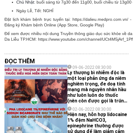
Chủ Nhật:
buổi sáng từ 7g30 đến 11g00, buổi chiều từ 13g00
Ngày Lễ, Tết:
NGHỈ
Đặt lịch khám bệnh trực tuyến tại: https://dalieu.medpro.com.vn
Đăng ký Khám bệnh Online (App Store, Google Play)
Để xem được nhiều nội dung Truyền thông giáo dục sức khỏe về da l
Da Liễu TP.HCM: https://www.youtube.com/channel/UCt4M5jArf
ĐỌC THÊM
09-06-2022 08:30:00
Ly thượng bì nhiễm độc là
một loại phản ứng da niêm
nghiêm trọng, đe doạ tính
mạng mà nguyên nhân hầu
như luôn luôn do thuốc
(nên còn được gọi là trúng
độc da do thuốc). Thể
02-06-2022 08:30:00
trúng độc da do thuốc này
Hiện nay, hỗn hợp lidocaine
có đặc trưng là toàn bộ
1% đệm NaHCO3,
các lớp của thượng bì bị
epinephrine thường được
hoại tử trên diện rộng, tạo
sử dụng để làm giảm cảm