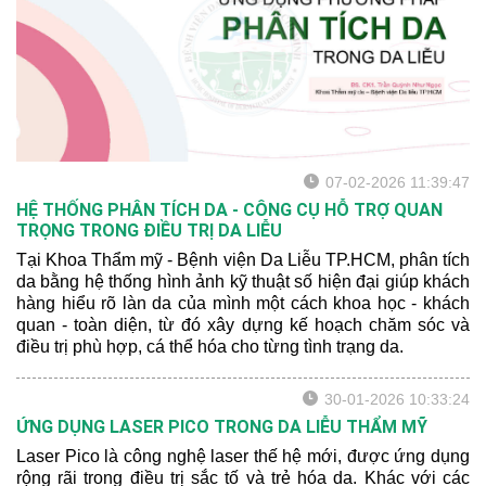
07-02-2026 11:39:47
HỆ THỐNG PHÂN TÍCH DA - CÔNG CỤ HỖ TRỢ QUAN
TRỌNG TRONG ĐIỀU TRỊ DA LIỄU
Tại Khoa Thẩm mỹ - Bệnh viện Da Liễu TP.HCM, phân tích
da bằng hệ thống hình ảnh kỹ thuật số hiện đại giúp khách
hàng hiểu rõ làn da của mình một cách khoa học - khách
quan - toàn diện, từ đó xây dựng kế hoạch chăm sóc và
điều trị phù hợp, cá thể hóa cho từng tình trạng da.
30-01-2026 10:33:24
ỨNG DỤNG LASER PICO TRONG DA LIỄU THẨM MỸ
Laser Pico là công nghệ laser thế hệ mới, được ứng dụng
rộng rãi trong điều trị sắc tố và trẻ hóa da. Khác với các