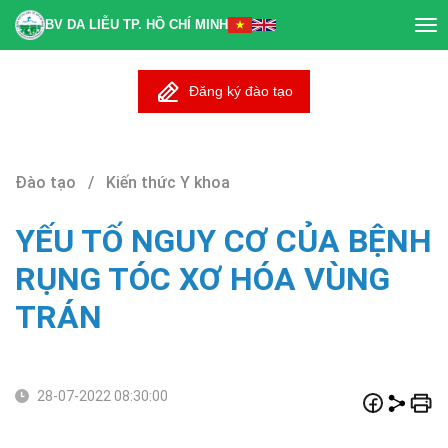
BV DA LIỄU TP. HỒ CHÍ MINH
Tog
nav
Đăng ký đào tạo
Đào tạo / Kiến thức Y khoa
YẾU TỐ NGUY CƠ CỦA BỆNH
RỤNG TÓC XƠ HÓA VÙNG
TRÁN
28-07-2022 08:30:00