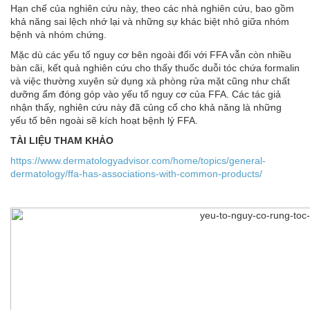
Hạn chế của nghiên cứu này, theo các nhà nghiên cứu, bao gồm
khả năng sai lệch nhớ lại và những sự khác biệt nhỏ giữa nhóm
bệnh và nhóm chứng.
Mặc dù các yếu tố nguy cơ bên ngoài đối với FFA vẫn còn nhiều
bàn cãi, kết quả nghiên cứu cho thấy thuốc duỗi tóc chứa formalin
và việc thường xuyên sử dụng xà phòng rửa mặt cũng như chất
dưỡng ẩm đóng góp vào yếu tố nguy cơ của FFA. Các tác giả
nhận thấy, nghiên cứu này đã củng cố cho khả năng là những
yếu tố bên ngoài sẽ kích hoạt bệnh lý FFA.
TÀI LIỆU THAM KHẢO
https://www.dermatologyadvisor.com/home/topics/general-
dermatology/ffa-has-associations-with-common-products/