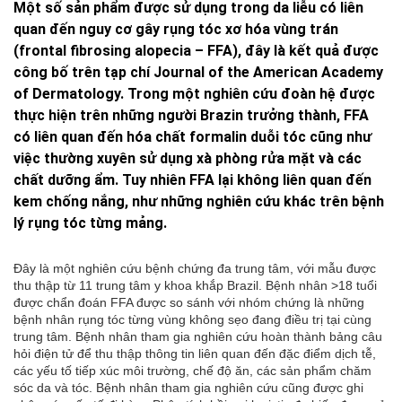
Một số sản phẩm được sử dụng trong da liễu có liên
quan đến nguy cơ gây rụng tóc xơ hóa vùng trán
(frontal fibrosing alopecia – FFA), đây là kết quả được
công bố trên tạp chí Journal of the American Academy
of Dermatology. Trong một nghiên cứu đoàn hệ được
thực hiện trên những người Brazin trưởng thành, FFA
có liên quan đến hóa chất formalin duỗi tóc cũng như
việc thường xuyên sử dụng xà phòng rửa mặt và các
chất dưỡng ẩm. Tuy nhiên FFA lại không liên quan đến
kem chống nắng, như những nghiên cứu khác trên bệnh
lý rụng tóc từng mảng.
Đây là một nghiên cứu bệnh chứng đa trung tâm, với mẫu được
thu thập từ 11 trung tâm y khoa khắp Brazil. Bệnh nhân >18 tuổi
được chẩn đoán FFA được so sánh với nhóm chứng là những
bệnh nhân rụng tóc từng vùng không sẹo đang điều trị tại cùng
trung tâm. Bệnh nhân tham gia nghiên cứu hoàn thành bảng câu
hỏi điện tử để thu thập thông tin liên quan đến đặc điểm dịch tễ,
các yếu tố tiếp xúc môi trường, chế độ ăn, các sản phẩm chăm
sóc da và tóc. Bệnh nhân tham gia nghiên cứu cũng được ghi