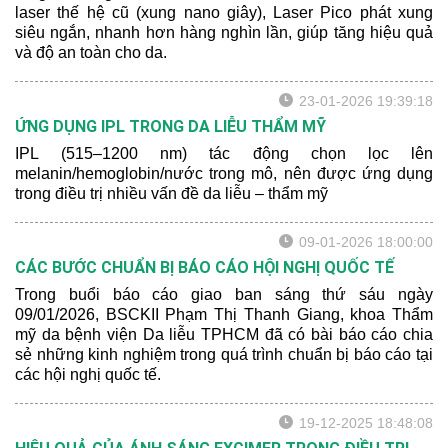
laser thế hệ cũ (xung nano giây), Laser Pico phát xung
siêu ngắn, nhanh hơn hàng nghìn lần, giúp tăng hiệu quả
và độ an toàn cho da.
23-01-2026 19:39:18
ỨNG DỤNG IPL TRONG DA LIỄU THẨM MỸ
IPL (515–1200 nm) tác động chọn lọc lên
melanin/hemoglobin/nước trong mô, nên được ứng dụng
trong điều trị nhiều vấn đề da liễu – thẩm mỹ
09-01-2026 18:00:00
CÁC BƯỚC CHUẨN BỊ BÁO CÁO HỘI NGHỊ QUỐC TẾ
Trong buổi báo cáo giao ban sáng thứ sáu ngày
09/01/2026, BSCKII Phạm Thị Thanh Giang, khoa Thẩm
mỹ da bệnh viện Da liễu TPHCM đã có bài báo cáo chia
sẻ những kinh nghiệm trong quá trình chuẩn bị báo cáo tại
các hội nghị quốc tế.
19-12-2025 18:48:08