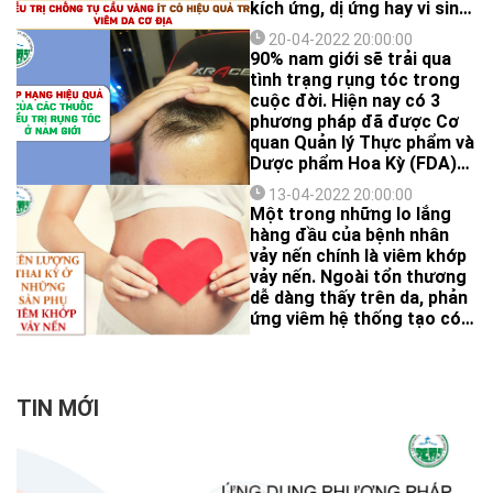
kích ứng, dị ứng hay vi sinh
nghiên cứu là 36,1 kg/m2.
vật từ môi trường không
20-04-2022 20:00:00
thể xâm nhập vào cơ thể.
90% nam giới sẽ trải qua
tình trạng rụng tóc trong
cuộc đời. Hiện nay có 3
phương pháp đã được Cơ
quan Quản lý Thực phẩm và
Dược phẩm Hoa Kỳ (FDA)
chấp nhận điều trị rụng tóc
13-04-2022 20:00:00
androgen kiểu nam là
Một trong những lo lắng
minoxidil tại chỗ,
hàng đầu của bệnh nhân
finasteride 1 mg uống và
vảy nến chính là viêm khớp
liệu pháp ánh sáng năng
vảy nến. Ngoài tổn thương
lượng thấp.
dễ dàng thấy trên da, phản
ứng viêm hệ thống tạo có
thể làm tổn thương các
khớp và tổn thương khớp
thường không phục hồi.
TIN MỚI