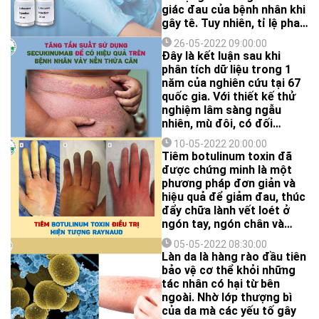
nên những tổn thương ở da
giác đau của bệnh nhân khi
và niêm mạc như: hồng ban,
gây tê. Tuy nhiên, tỉ lệ pha
bóng nước, lớp thượng bì bị
tối ưu giữa hỗn hợp
bóc tách, bong tróc khỏi
26-05-2022 09:00:00
Lidocaine/ epinephrine vẫn
Đây là kết luận sau khi
lớp bì bên dưới và trợt da.
chưa được báo cáo.
phân tích dữ liệu trong 1
năm của nghiên cứu tại 67
quốc gia. Với thiết kế thử
nghiệm lâm sàng ngẫu
nhiên, mù đôi, có đối
chứng, nghiên cứu đã chọn
10-05-2022 20:00:00
331 bệnh nhân vảy nến
Tiêm botulinum toxin đã
trung bình đến nặng và có
được chứng minh là một
cân nặng từ 90 kg trở lên.
phương pháp đơn giản và
Phương pháp điều trị là
hiệu quả để giảm đau, thúc
secukinumab 300 mg mỗi
đẩy chữa lành vết loét ở
lần tiêm, trong đó, lịch
ngón tay, ngón chân và
tiêm mỗi 2 tuần được so
giảm tần suất các cơn co
sánh với lịch tiêm mỗi 4
05-05-2022 08:30:00
thắt mạch máu ở bệnh
Làn da là hàng rào đầu tiên
tuần. Độ tuổi trung bình là
nhân bị hiện tượng
bảo vệ cơ thể khỏi những
47 tuổi, 75% là nam, 92% là
Raynaud.
tác nhân có hại từ bên
người châu Âu, cân nặng
ngoài. Nhờ lớp thượng bì
trung bình 111,1 kg và BMI
của da mà các yếu tố gây
trung bình của nhóm