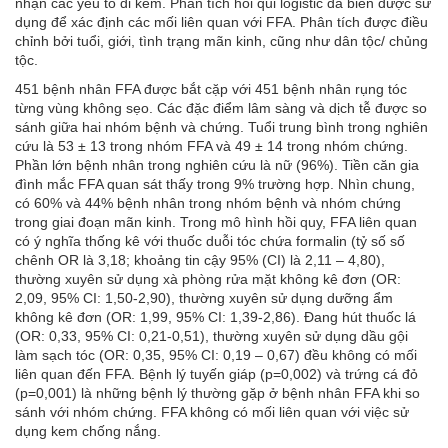
nhận các yếu tố đi kèm. Phân tích hồi qui logistic đa biến được sử
dụng để xác định các mối liên quan với FFA. Phân tích được điều
chỉnh bởi tuổi, giới, tình trạng mãn kinh, cũng như dân tộc/ chủng
tộc.
451 bệnh nhân FFA được bắt cặp với 451 bệnh nhân rụng tóc
từng vùng không sẹo. Các đặc điểm lâm sàng và dịch tễ được so
sánh giữa hai nhóm bệnh và chứng. Tuổi trung bình trong nghiên
cứu là 53 ± 13 trong nhóm FFA và 49 ± 14 trong nhóm chứng.
Phần lớn bệnh nhân trong nghiên cứu là nữ (96%). Tiền căn gia
đình mắc FFA quan sát thấy trong 9% trường hợp. Nhìn chung,
có 60% và 44% bệnh nhân trong nhóm bệnh và nhóm chứng
trong giai đoạn mãn kinh. Trong mô hình hồi quy, FFA liên quan
có ý nghĩa thống kê với thuốc duỗi tóc chứa formalin (tỷ số số
chênh OR là 3,18; khoảng tin cậy 95% (CI) là 2,11 – 4,80),
thường xuyên sử dụng xà phòng rửa mặt không kê đơn (OR:
2,09, 95% CI: 1,50-2,90), thường xuyên sử dụng dưỡng ẩm
không kê đơn (OR: 1,99, 95% CI: 1,39-2,86). Đang hút thuốc lá
(OR: 0,33, 95% CI: 0,21-0,51), thường xuyên sử dụng dầu gội
làm sạch tóc (OR: 0,35, 95% CI: 0,19 – 0,67) đều không có mối
liên quan đến FFA. Bệnh lý tuyến giáp (p=0,002) và trứng cá đỏ
(p=0,001) là những bệnh lý thường gặp ở bệnh nhân FFA khi so
sánh với nhóm chứng. FFA không có mối liên quan với việc sử
dụng kem chống nắng.