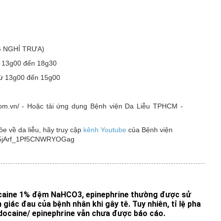
G NGHỈ TRƯA)
ừ 13g00 đến 18g30
từ 13g00 đến 15g00
o.com.vn/ - Hoặc tải ứng dụng Bệnh viện Da Liễu TPHCM -
 về da liễu, hãy truy cập
kênh Youtube
của Bệnh viện
4M5jArf_1Pf5CNWRYOGag
docaine 1% đệm NaHCO3, epinephrine thường được sử
iác đau của bệnh nhân khi gây tê. Tuy nhiên, tỉ lệ pha
idocaine/ epinephrine vẫn chưa được báo cáo.