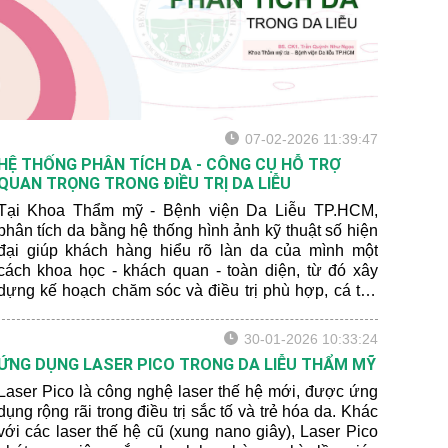
07-02-2026 11:39:47
HỆ THỐNG PHÂN TÍCH DA - CÔNG CỤ HỖ TRỢ
QUAN TRỌNG TRONG ĐIỀU TRỊ DA LIỄU
Tại Khoa Thẩm mỹ - Bệnh viện Da Liễu TP.HCM,
phân tích da bằng hệ thống hình ảnh kỹ thuật số hiện
đại giúp khách hàng hiểu rõ làn da của mình một
cách khoa học - khách quan - toàn diện, từ đó xây
dựng kế hoạch chăm sóc và điều trị phù hợp, cá thể
hóa cho từng tình trạng da.
30-01-2026 10:33:24
ỨNG DỤNG LASER PICO TRONG DA LIỄU THẨM MỸ
Laser Pico là công nghệ laser thế hệ mới, được ứng
dụng rộng rãi trong điều trị sắc tố và trẻ hóa da. Khác
với các laser thế hệ cũ (xung nano giây), Laser Pico