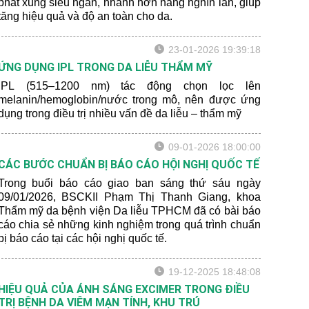
phát xung siêu ngắn, nhanh hơn hàng nghìn lần, giúp
tăng hiệu quả và độ an toàn cho da.
23-01-2026 19:39:18
ỨNG DỤNG IPL TRONG DA LIỄU THẨM MỸ
IPL (515–1200 nm) tác động chọn lọc lên
melanin/hemoglobin/nước trong mô, nên được ứng
dụng trong điều trị nhiều vấn đề da liễu – thẩm mỹ
09-01-2026 18:00:00
CÁC BƯỚC CHUẨN BỊ BÁO CÁO HỘI NGHỊ QUỐC TẾ
Trong buổi báo cáo giao ban sáng thứ sáu ngày
09/01/2026, BSCKII Phạm Thị Thanh Giang, khoa
Thẩm mỹ da bệnh viện Da liễu TPHCM đã có bài báo
cáo chia sẻ những kinh nghiệm trong quá trình chuẩn
bị báo cáo tại các hội nghị quốc tế.
19-12-2025 18:48:08
HIỆU QUẢ CỦA ÁNH SÁNG EXCIMER TRONG ĐIỀU
TRỊ BỆNH DA VIÊM MẠN TÍNH, KHU TRÚ