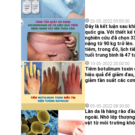
26-05-2022 09:00:00
Đây là kết luận sau kh
quốc gia. Với thiết kế
nghiên cứu đã chọn 33
nặng từ 90 kg trở lên
tiêm, trong đó, lịch t
tuổi trung bình là 47 
bình 111,1 kg và BMI 
10-05-2022 20:00:00
Tiêm botulinum toxin
hiệu quả để giảm đau,
giảm tần suất các cơn
05-05-2022 08:30:00
Làn da là hàng rào đầu
ngoài. Nhờ lớp thượng 
vật từ môi trường khô