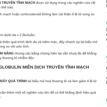
H TRUYỀN TĨNH MẠCH
được sử dụng trong các nghiên cứu rất
 thể nào.
nh mạch hoặc corticosteroid không làm cải thiện tỉ lệ tử vong so
m dưới da x 2 lần/tuần.
i thiện quá trình lành da và niêm mạc, đẩy nhanh sự tái biểu mô
ong so với ước tính.
ỀM NĂNG
nhưng các bằng chứng hiện tại vẫn chưa đủ để khẳng
ly thượng bì nhiễm độc.
GLOBULIN MIỄN DỊCH TRUYỀN TĨNH MẠCH
ĐẨY QUÁ TRÌNH
tái biểu mô hoá thượng bì và làm giảm tỉ lệ tử
cần thêm một số nghiên cứu lớn để có thể khẳng định hiệu quả
.