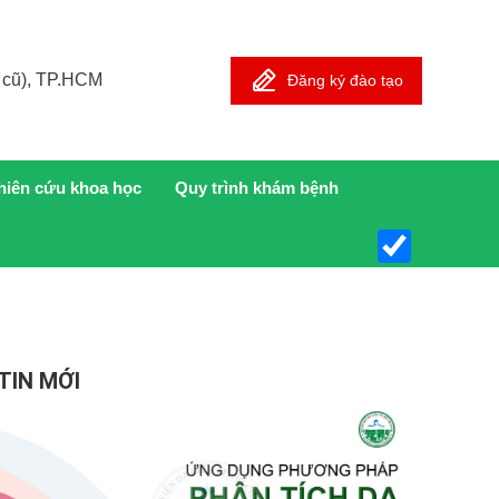
 cũ), TP.HCM
Đăng ký đào tạo
hiên cứu khoa học
Quy trình khám bệnh
TIN MỚI