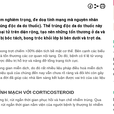
iêm nghiêm trọng, đe doạ tính mạng mà nguyên nhân
rúng độc da do thuốc). Thể trúng độc da do thuốc này
oại tử trên diện rộng, tạo nên những tổn thương ở da và
ị bóc tách, bong tróc khỏi lớp bì bên dưới và trợt da.
 bong trợt chiếm >30% diện tích bề mặt cơ thể. Bên cạnh các biểu
 tổn thương các cơ quan nội tạng. Do đó, bệnh có tỉ lệ tử vong
 điều trị hỗ trợ và nâng đỡ tổng trạng tích cực.
ng gian miễn dịch, do đó rất nhiều liệu pháp điều hoà miễn dịch
 hiệu quả của chúng đến nay vẫn chưa rõ ràng và đôi khi còn gây
 đời đã giúp các nhà lâm sàng kết luận được vai trò của các liệu
ĨNH MẠCH VỚI CORTICOSTEROID
ng bì, rút ngắn thời gian phục hồi và hạn chế nhiễm trùng. Qua
à rút ngắn thời gian nằm viện của người bệnh ly thượng bì nhiễm