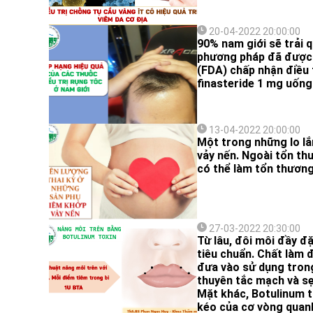
20-04-2022 20:00:00
90% nam giới sẽ trải q
phương pháp đã được Cơ quan 
(FDA) chấp nhận điều t
finasteride 1 mg uống
13-04-2022 20:00:00
Một trong những lo lắ
vảy nến. Ngoài tổn th
có thể làm tổn thươn
27-03-2022 20:30:00
Từ lâu, đôi môi đầy đ
tiêu chuẩn. Chất làm đ
đưa vào sử dụng trong
thuyên tắc mạch và sẹo
Mặt khác, Botulinum t
kéo của cơ vòng quanh