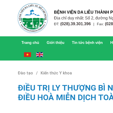
BỆNH VIỆN DA LIỄU THÀNH 
Địa chỉ duy nhất: Số 2, đường
(028).39.301.396
(028
ĐT:
|
Fax:
Trang chủ
Giới thiệu
Tin tức bệnh viện
H
Đào tạo / Kiến thức Y khoa
ĐIỀU TRỊ LY THƯỢNG BÌ
ĐIỀU HOÀ MIỄN DỊCH TO