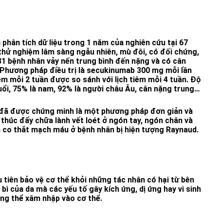
i phân tích dữ liệu trong 1 năm của nghiên cứu tại 67
 thử nghiệm lâm sàng ngẫu nhiên, mù đôi, có đối chứng,
1 bệnh nhân vảy nến trung bình đến nặng và có cân
. Phương pháp điều trị là secukinumab 300 mg mỗi lần
iêm mỗi 2 tuần được so sánh với lịch tiêm mỗi 4 tuần. Độ
tuổi, 75% là nam, 92% là người châu Âu, cân nặng trung
trung bình của nhóm nghiên cứu là 36,1 kg/m2.
 đã được chứng minh là một phương pháp đơn giản và
 thúc đẩy chữa lành vết loét ở ngón tay, ngón chân và
 co thắt mạch máu ở bệnh nhân bị hiện tượng Raynaud.
 tiên bảo vệ cơ thể khỏi những tác nhân có hại từ bên
bì của da mà các yếu tố gây kích ứng, dị ứng hay vi sinh
ng thể xâm nhập vào cơ thể.