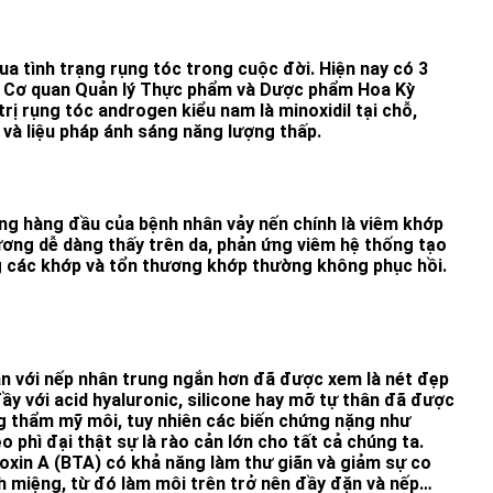
ua tình trạng rụng tóc trong cuộc đời. Hiện nay có 3
Quản lý Thực phẩm và Dược phẩm Hoa Kỳ
rị rụng tóc androgen kiểu nam là minoxidil tại chỗ,
 và liệu pháp ánh sáng năng lượng thấp.
ng hàng đầu của bệnh nhân vảy nến chính là viêm khớp
ương dễ dàng thấy trên da, phản ứng viêm hệ thống tạo
g các khớp và tổn thương khớp thường không phục hồi.
ặn với nếp nhân trung ngắn hơn đã được xem là nét đẹp
ầy với acid hyaluronic, silicone hay mỡ tự thân đã được
 thẩm mỹ môi, tuy nhiên các biến chứng nặng như
 phì đại thật sự là rào cản lớn cho tất cả chúng ta.
oxin A (BTA) có khả năng làm thư giãn và giảm sự co
 miệng, từ đó làm môi trên trở nên đầy đặn và nếp