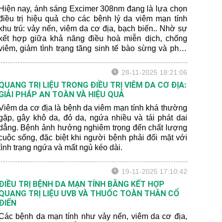
iện nay, ánh sáng Excimer 308nm đang là lựa chọn
điều trị hiệu quả cho các bệnh lý da viêm mạn tính
khu trú: vảy nến, viêm da cơ địa, bạch biến.. Nhờ sự
kết hợp giữa khả năng điều hoà miễn dịch, chống
viêm, giảm tình trạng tăng sinh tế bào sừng và phục
hồi chức năng da, ánh sáng Excimer đã chứng tỏ
được hiệu quả rõ rệt trong việc cải thiện sang thương
28-11-2025 18:21:06
da và rút ngắn thời gian điều trị cho người bệnh.
QUANG TRỊ LIỆU TRONG ĐIỀU TRỊ VIÊM DA CƠ ĐỊA:
GIẢI PHÁP AN TOÀN VÀ HIỆU QUẢ
Viêm da cơ địa là bệnh da viêm mạn tính khá thường
gặp, gây khô da, đỏ da, ngứa nhiều và tái phát dai
dẳng. Bệnh ảnh hưởng nghiêm trọng đến chất lượng
cuộc sống, đặc biệt khi người bệnh phải đối mặt với
tình trạng ngứa và mất ngủ kéo dài.
19-11-2025 17:10:42
ĐIỀU TRỊ BỆNH DA MẠN TÍNH BẰNG KẾT HỢP
QUANG TRỊ LIỆU UVB VÀ THUỐC TOÀN THÂN CỔ
ĐIỂN
Các bệnh da mạn tính như vảy nến, viêm da cơ địa,