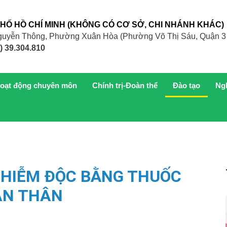
PHỐ HỒ CHÍ MINH (KHÔNG CÓ CƠ SỞ, CHI NHÁNH KHÁC)
 Nguyễn Thông, Phường Xuân Hòa (Phường Võ Thị Sáu, Quận 3
) 39.304.810
oạt động chuyên môn
Chính trị-Đoàn thể
Đào tạo
Ng
 NHIỄM ĐỘC BẰNG THUỐC
ÀN THÂN