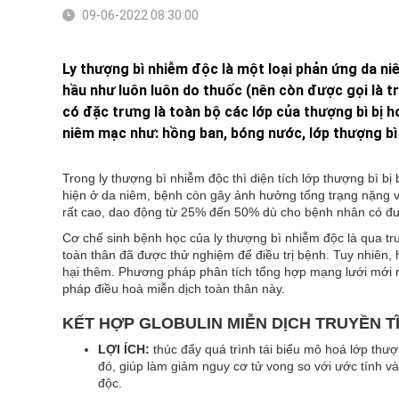
09-06-2022 08:30:00
Ly thượng bì nhiễm độc là một loại phản ứng da n
hầu như luôn luôn do thuốc (nên còn được gọi là t
có đặc trưng là toàn bộ các lớp của thượng bì bị h
niêm mạc như: hồng ban, bóng nước, lớp thượng bì b
Trong ly thượng bì nhiễm độc thì diện tích lớp thượng bì bị
hiện ở da niêm, bệnh còn gây ảnh hưởng tổng trạng nặng và
rất cao, dao động từ 25% đến 50% dù cho bệnh nhân có được
Cơ chế sinh bệnh học của ly thượng bì nhiễm độc là qua tru
toàn thân đã được thử nghiệm để điều trị bệnh. Tuy nhiên,
hại thêm. Phương pháp phân tích tổng hợp mạng lưới mới ra
pháp điều hoà miễn dịch toàn thân này.
KẾT HỢP GLOBULIN MIỄN DỊCH TRUYỀN T
LỢI ÍCH:
thúc đẩy quá trình tái biểu mô hoá lớp thượ
đó, giúp làm giảm nguy cơ tử vong so với ước tính v
độc.