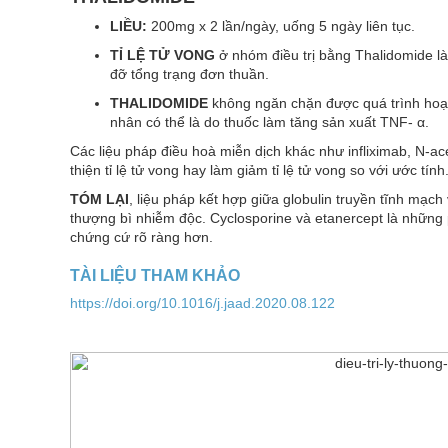
LIỀU:
200mg x 2 lần/ngày, uống 5 ngày liên tục.
TỈ LỆ TỬ VONG
ở nhóm điều trị bằng Thalidomide là
đỡ tổng trạng đơn thuần.
THALIDOMIDE
không ngăn chặn được quá trình hoại
nhân có thể là do thuốc làm tăng sản xuất TNF- α.
Các liệu pháp điều hoà miễn dịch khác như infliximab, N-ac
thiện tỉ lệ tử vong hay làm giảm tỉ lệ tử vong so với ước tính
TÓM LẠI
, liệu pháp kết hợp giữa globulin truyền tĩnh mạch
thượng bì nhiễm độc. Cyclosporine và etanercept là nhữn
chứng cứ rõ ràng hơn.
TÀI LIỆU THAM KHẢO
https://doi.org/10.1016/j.jaad.2020.08.122