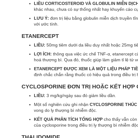
LIỀU CORTICOSTEROID VÀ GLOBULIN MIỄN DỊC
khác nhau, chưa có sự thống nhất hay khuyến cáo cụ
LƯU Ý:
đơn trị liệu bằng globulin miễn dịch truyền tĩ
với ước tính.
ETANERCEPT
LIỀU:
50mg tiêm dưới da liều duy nhất hoặc 25mg tiê
LỢI ÍCH:
thông qua việc ức chế TNF-α, etanercept cả
hoá thượng bì. Qua đó, thuốc giúp làm giảm tỉ lệ tử v
ETANERCEPT ĐƯỢC XEM LÀ MỘT LIỆU PHÁP TI
định chắc chắn rằng thuốc có hiệu quả trong điều trị 
CYCLOSPORINE ĐƠN TRỊ HOẶC KẾT HỢP 
LIỀU:
3 mg/kg/ngày sau đó giảm liều dần.
Một số nghiên cứu ghi nhận
CYCLOSPORINE THÚC 
vong do ly thượng bì nhiễm độc.
KẾT QUẢ PHÂN TÍCH TỔNG HỢP
cho thấy vẫn còn 
của cyclosporine trong điều trị ly thượng bì nhiễm độc
THALIDOMIDE