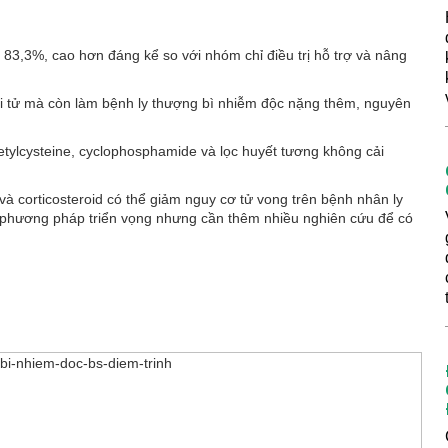
H
 83,3%, cao hơn đáng kể so với nhóm chỉ điều trị hỗ trợ và nâng
 tử mà còn làm bệnh ly thượng bì nhiễm độc nặng thêm, nguyên
etylcysteine, cyclophosphamide và lọc huyết tương không cải
.
 và corticosteroid có thể giảm nguy cơ tử vong trên bệnh nhân ly
g phương pháp triển vọng nhưng cần thêm nhiều nghiên cứu để có