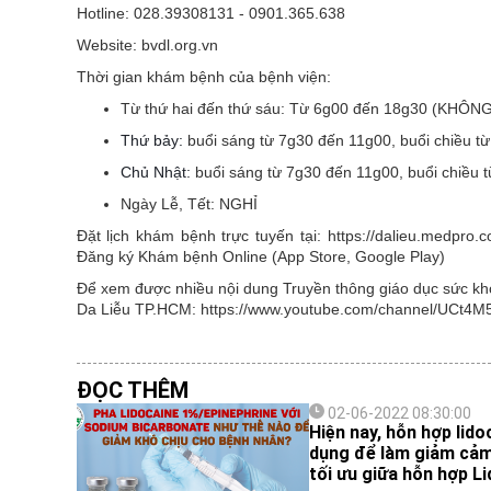
Hotline: 028.39308131 - 0901.365.638
Website: bvdl.org.vn
Thời gian khám bệnh của bệnh viện:
Từ thứ hai đến thứ sáu:
Từ 6g00 đến 18g30 (KHÔN
Thứ bảy:
buổi sáng từ 7g30 đến 11g00, buổi chiều t
Chủ Nhật:
buổi sáng từ 7g30 đến 11g00, buổi chiều 
Ngày Lễ, Tết:
NGHỈ
Đặt lịch khám bệnh trực tuyến tại: https://dalieu.medpr
Đăng ký Khám bệnh Online (App Store, Google Play)
Để xem được nhiều nội dung Truyền thông giáo dục sức khỏe
Da Liễu TP.HCM: https://www.youtube.com/channel/UCt
ĐỌC THÊM
02-06-2022 08:30:00
Hiện nay, hỗn hợp li
dụng để làm giảm cảm g
tối ưu giữa hỗn hợp L