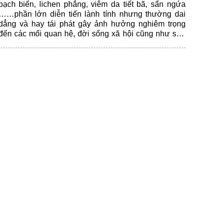
bạch biến, lichen phẳng, viêm da tiết bã, sẩn ngứa
……phần lớn diễn tiến lành tính nhưng thường dai
dẳng và hay tái phát gây ảnh hưởng nghiêm trọng
đến các mối quan hệ, đời sống xã hội cũng như sức
khỏe tâm thần của bệnh nhân.